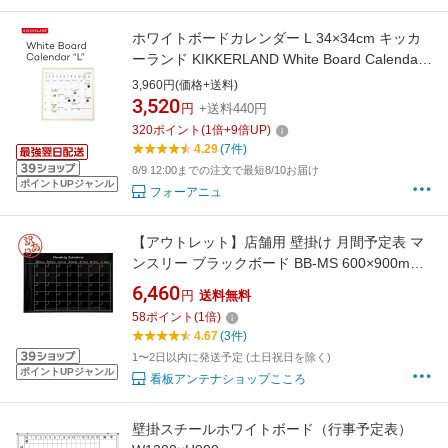
ホワイトボードカレンダー L 34×34cm キッカ
ーランド KIKKERLAND White Board Calendar
L マンスリーホワイトボード マンスリープラン
3,960円(価格+送料)
ナー スケジュールボード カレンダー 月間 おし
3,520
円
+送料440円
ゃれ 壁掛け
320
ポイント
(
1
倍+
9
倍UP)
4.29
(7件)
8/9 12:00までの注文で最短8/10お届け
ポイントUPジャンル
フォーアニュ
【アウトレット】店舗用 壁掛け 月間予定表 マ
ンスリー ブラックボード BB-MS 600×900mm
アルミフレーム おしゃれ 手作り スケジュール
6,460
円
送料無料
マグネット可 ポスカ マーカー セット
58
ポイント
(
1
倍)
4.67
(3件)
1〜2日以内に発送予定 (土日祝日を除く)
ポイントUPジャンル
看板アンテナショップこころ
壁掛スチールホワイトボード（行事予定表）