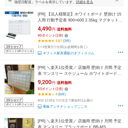
強翌日配送」ラベルを表示しています。
詳細を見る
[PR]
【法人様限定】ホワイトボード 壁掛け 15
人用 行動予定表 900×600 2.35kg マグネット対
応 マーカー付き 予定表 罫引き スケジュールボ
4,490
円
送料無料
ード マグネットボード 掲示板 営業 イベント 月
40
ポイント
(
1
倍)
行事 工場 オフィス 会社 ボード 壁 スケジュー
4.67
(3件)
ル
1〜3営業日で出荷(お盆期間を除く)
ポイントUPジャンル
オフィス家具通販のオフィスコム
[PR]
＼楽天1位受賞／ 店舗用 壁掛け 月間 予定
表 マンスリー スケジュール ホワイトボード
WB-MS 600×900mm スケジュールボード
9,200
円
送料無料
83
ポイント
(
1
倍)
4
(6件)
8/10 12:00までの注文で最短8/11お届け
ポイントUPジャンル
看板アンテナショップこころ
[PR]
＼楽天1位受賞／ 店舗用 壁掛け 月間 予定
表 マンスリー ブラックボード BB-MS