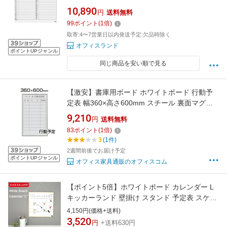
ーカー マンスリーボード MAGX
10,890
円
送料無料
99
ポイント
(
1
倍)
取寄:4〜7営業日以内発送予定:欠品時除く
オフィスランド
ポイントUPジャンル
同じ商品を安い順で見る
【激安】書庫用ボード ホワイトボード 行動予
定表 幅360×高さ600mm スチール 裏面マグネ
ット付 FB637Q 縦型白板 white board スケジュ
9,210
円
送料無料
ールボード 予定表 カレンダー 36×60 おしゃれ
83
ポイント
(
1
倍)
マーカー付き イレーザー付き 字消し付き ウォ
3
(1件)
ール
2週間前後でお届け予定
ポイントUPジャンル
オフィス家具通販のオフィスコム
【ポイント5倍】ホワイトボード カレンダー L
キッカーランド 壁掛け スタンド 予定表 スケジ
ュール マグネット 月 月刊 おしゃれ インテリア
4,150円(価格+送料)
Kikkerland
3,520
円
+送料630円