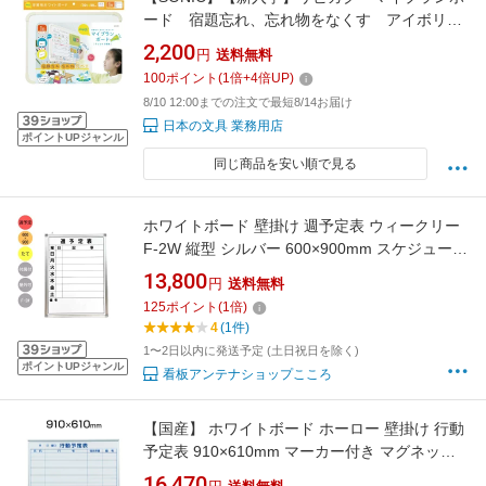
ード 宿題忘れ、忘れ物をなくす アイボリー
LV-4156-I |新入学 宿題忘れ、忘れ物をなくす
2,200
円
送料無料
忘れ物チェッカー 学校 学生 子供 忘れ物 登校
100
ポイント
(
1
倍+
4
倍UP)
対策 宿題 準備 リビング ルーティン 子供 知育
8/10 12:00までの注文で最短8/14お届け
ホワイトボード マグネット付き
日本の文具 業務用店
ポイントUPジャンル
同じ商品を安い順で見る
ホワイトボード 壁掛け 週予定表 ウィークリー
F-2W 縦型 シルバー 600×900mm スケジュール
マグネット 黒板消し ペン 付属品セット 粉受け
13,800
円
送料無料
付 カレンダー【あす楽】
125
ポイント
(
1
倍)
4
(1件)
1〜2日以内に発送予定 (土日祝日を除く)
ポイントUPジャンル
看板アンテナショップこころ
【国産】 ホワイトボード ホーロー 壁掛け 行動
予定表 910×610mm マーカー付き マグネット
付きMH23Q900×600 白板 whiteboard スケジュ
16,470