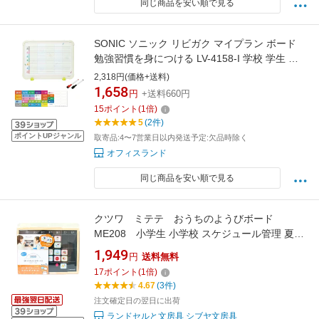
同じ商品を安い順で見る
SONIC ソニック リビガク マイプラン ボード
勉強習慣を身につける LV-4158-I 学校 学生 子
供 学習 勉強 宿題 リビング
2,318円(価格+送料)
1,658
円
+送料660円
15
ポイント
(
1
倍)
5
(2件)
ポイントUPジャンル
取寄品:4〜7営業日以内発送予定:欠品時除く
オフィスランド
同じ商品を安い順で見る
クツワ ミテテ おうちのようびボード
ME208 小学生 小学校 スケジュール管理 夏休
み 新学期 黒板風 お家 時間割り表 持ち物 入学
1,949
円
送料無料
準備 自宅 週間予定 マグネット モチベーション
17
ポイント
(
1
倍)
便利グッズ [M便 1/1]
4.67
(3件)
注文確定日の翌日に出荷
ランドセルと文房具 シブヤ文房具