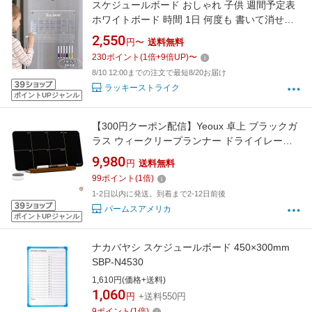
スケジュールボード おしゃれ 子供 週間予定表
ホワイトボード 時間 1日 何度も 書いて消せる
to do list todoリスト やること マンスリー 冷蔵
2,550
円〜
送料無料
庫 透明 アクリル磁性 ボードマーカー付き 繰り
230
ポイント
(
1
倍+
9
倍UP)
〜
返し 計画 カレンダー 掲示板 見やすい 書きやす
8/10 12:00までの注文で最短8/20お届け
い
ラッキーストライク
ポイントUPジャンル
【300円クーポン配信】Yeoux 卓上 ブラックガ
ラス ウィークリープランナー ドライイレース
ホワイトボード 取り外し可能な木製スタンド付
9,980
円
送料無料
き 小さなポータブル週カレンダー ToDoリスト
99
ポイント
(
1
倍)
12x6インチ オフィス 自宅 学校 マーカー&消し
1-2日以内に発送。到着まで2-12日前後
ゴム付き
パームスアメリカ
ポイントUPジャンル
ナカバヤシ スケジュールボード 450×300mm
SBP-N4530
1,610円(価格+送料)
1,060
円
+送料550円
9
ポイント
(
1
倍)