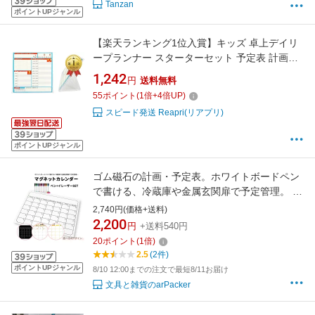
Tanzan
ポイントUPジャンル
【楽天ランキング1位入賞】キッズ 卓上デイリ
ープランナー スターターセット 予定表 計画表
子供 Daily Planner For Kids (ブルー オレンジ)
1,242
円
送料無料
55
ポイント
(
1
倍+
4
倍UP)
スピード発送 Reapri(リアプリ)
ポイントUPジャンル
ゴム磁石の計画・予定表。ホワイトボードペン
で書ける、冷蔵庫や金属玄関扉で予定管理。 マ
グネット ゴム磁石 予定表 計画表 月間 週間 カ
2,740円(価格+送料)
レンダー マーカー 消せる 冷蔵庫 磁石 大型 ホ
2,200
円
+送料540円
ワイトボード
20
ポイント
(
1
倍)
2.5
(2件)
ポイントUPジャンル
8/10 12:00までの注文で最短8/11お届け
文具と雑貨のarPacker