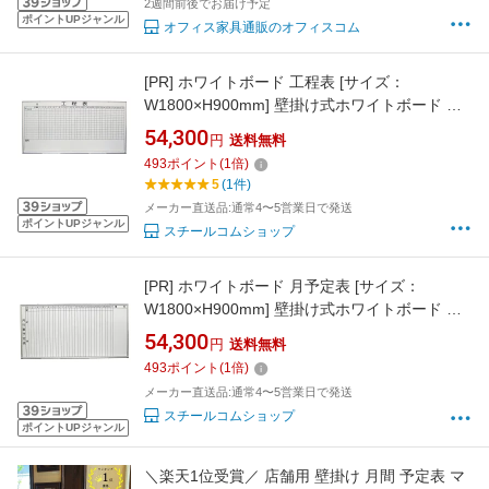
2週間前後でお届け予定
ポイントUPジャンル
オフィス家具通販のオフィスコム
[PR]
ホワイトボード 工程表 [サイズ：
W1800×H900mm] 壁掛け式ホワイトボード 仕
様:片面 ホワイト 工程表 マグネット マーカー付
54,300
円
送料無料
き【完成品】
493
ポイント
(
1
倍)
5
(1件)
メーカー直送品:通常4〜5営業日で発送
ポイントUPジャンル
スチールコムショップ
[PR]
ホワイトボード 月予定表 [サイズ：
W1800×H900mm] 壁掛け式ホワイトボード 仕
様:片面 ホワイト 月予定表 マグネット マーカー
54,300
円
送料無料
付き【完成品】
493
ポイント
(
1
倍)
メーカー直送品:通常4〜5営業日で発送
スチールコムショップ
ポイントUPジャンル
＼楽天1位受賞／ 店舗用 壁掛け 月間 予定表 マ