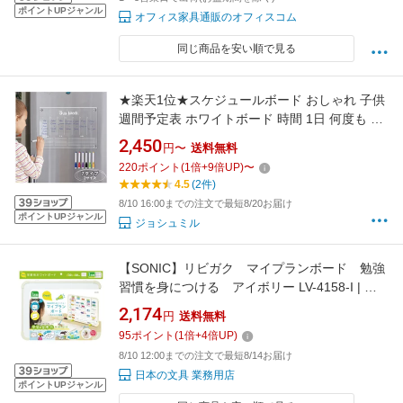
ポイントUPジャンル
オフィス家具通販のオフィスコム
同じ商品を安い順で見る
★楽天1位★スケジュールボード おしゃれ 子供
週間予定表 ホワイトボード 時間 1日 何度も 書
いて消せる to do list todoリスト やること マン
2,450
円〜
送料無料
スリー 冷蔵庫 透明 アクリル磁性 ボードマーカ
220
ポイント
(
1
倍+
9
倍UP)
〜
ー付き 繰り返し 計画 カレンダー 掲示板 見やす
4.5
(2件)
い 書きやすい
8/10 16:00までの注文で最短8/20お届け
ポイントUPジャンル
ジョシュミル
【SONIC】リビガク マイプランボード 勉強
習慣を身につける アイボリー LV-4158-I | 新
入学 子供 習慣 ホワイトボード ルーティン
2,174
円
送料無料
95
ポイント
(
1
倍+
4
倍UP)
8/10 12:00までの注文で最短8/14お届け
日本の文具 業務用店
ポイントUPジャンル