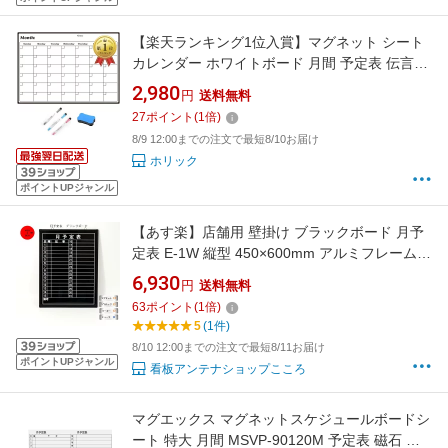
【楽天ランキング1位入賞】マグネット シート
カレンダー ホワイトボード 月間 予定表 伝言板
マーカー3本＋イレーザー付き
2,980
円
送料無料
27
ポイント
(
1
倍)
8/9 12:00までの注文で最短8/10お届け
ホリック
ポイントUPジャンル
【あす楽】店舗用 壁掛け ブラックボード 月予
定表 E-1W 縦型 450×600mm アルミフレーム
ゲルチョーク付 スケジュール マグネット可 付
6,930
円
送料無料
属品セット
63
ポイント
(
1
倍)
5
(1件)
8/10 12:00までの注文で最短8/11お届け
ポイントUPジャンル
看板アンテナショップこころ
マグエックス マグネットスケジュールボードシ
ート 特大 月間 MSVP-90120M 予定表 磁石 マ