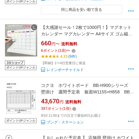
ポイントUPジャンル
同じ商品を安い順で見る
【大感謝セール！2枚で1000円！】マグネット
カレンダー マグカレンダー A4サイズ ゴム磁石
計画 予定表 ホワイトボード 冷蔵庫 金属玄関扉
660
円〜
送料無料
予定管理 マグネット 計画表 月間 週間 カレンダ
6
ポイント
(
1
倍)
〜
ー マーカー 消せる スケジュール管理 忘れ防止
4.33
(9件)
やることリスト チェッ
【即納】1〜4日営業日に発送
ポイントUPジャンル
レインボーチャイルド
コクヨ ホワイトボード BB-H900シリーズ
壁掛け 週間予定表 板面W1155×H858 BB-
H934W-WS22
43,670
円
送料無料
397
ポイント
(
1
倍)
8/10 11:00までの注文で最短8/21お届け
ポイントUPジャンル
ブング・ステーション
【 おしゃれな予定表 】 店舗用 壁掛け ホワイト