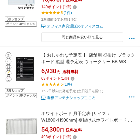
円
送料無料
ールボード 予定表 カレンダー 馬印 umajirushi
149
ポイント
(
1
倍)
5
(1件)
2週間前後でお届け予定
ポイントUPジャンル
オフィス家具通販のオフィスコム
同じ商品を安い順で見る
【 おしゃれな予定表 】 店舗用 壁掛け ブラック
ボード 縦型 週予定表 ウィークリー BB-WS ブ
ラック シルバー 450X600mm スケジュールボ
6,930
円
送料無料
ード
63
ポイント
(
1
倍)
5
(1件)
1〜2日以内に発送予定 (土日祝日を除く)
ポイントUPジャンル
看板アンテナショップこころ
ホワイトボード 月予定表 [サイズ：
W1800×H900mm] 壁掛け式ホワイトボード 仕
様:片面 ホワイト 月予定表 マグネット マーカー
54,300
円
送料無料
付き【完成品】
493
ポイント
(
1
倍)