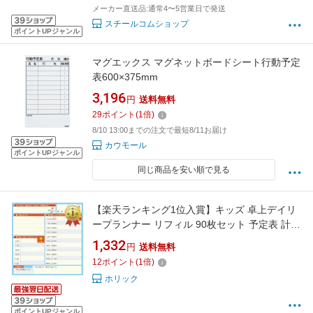
メーカー直送品:通常4〜5営業日で発送
スチールコムショップ
ポイントUPジャンル
マグエックス マグネットボードシート行動予定
表600×375mm
3,196
円
送料無料
29
ポイント
(
1
倍)
8/10 13:00までの注文で最短8/11お届け
カウモール
ポイントUPジャンル
同じ商品を安い順で見る
【楽天ランキング1位入賞】キッズ 卓上デイリ
ープランナー リフィル 90枚セット 予定表 計画
表 子供 Daily Planner For Kids (ブルー オレン
1,332
円
送料無料
ジ)
12
ポイント
(
1
倍)
ホリック
ポイントUPジャンル