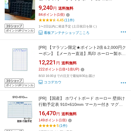
600×900mm スケジュールボード【あす楽】
9,240
円
送料無料
84
ポイント
(
1
倍)
4.45
(11件)
1〜2日以内に発送予定 (土日祝日を除く)
ポイントUPジャンル
看板アンテナショップこころ
[PR]
【マラソン限定★ポイント2倍＆2,000円ク
ーポン】【メーカー直送】馬印 ホーロー製ホワ
イトボード 行動予定表 縦型 610×910mm【代
12,221
円
送料無料
引不可】【お客様組立】ホワイトボード 大型壁
222
ポイント
(
1
倍+
1
倍UP)
掛罫線入タイプ POP 掲示
8/10 16:00までの注文で最短8/30お届け
ココデカウ
ポイントUPジャンル
[PR]
【国産】 ホワイトボード ホーロー 壁掛け
行動予定表 910×610mm マーカー付き マグネ
ット付きMH23Q900×600 白板 whiteboard スケ
16,470
円
送料無料
ジュールボード 予定表 カレンダー 馬印
149
ポイント
(
1
倍)
umajirushi
5
(1件)