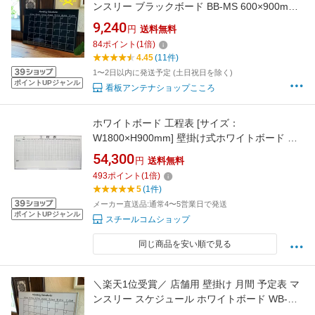
ンスリー ブラックボード BB-MS 600×900mm
スケジュールボード【あす楽】
9,240
円
送料無料
84
ポイント
(
1
倍)
4.45
(11件)
1〜2日以内に発送予定 (土日祝日を除く)
ポイントUPジャンル
看板アンテナショップこころ
ホワイトボード 工程表 [サイズ：
W1800×H900mm] 壁掛け式ホワイトボード 仕
様:片面 ホワイト 工程表 マグネット マーカー付
54,300
円
送料無料
き【完成品】
493
ポイント
(
1
倍)
5
(1件)
メーカー直送品:通常4〜5営業日で発送
ポイントUPジャンル
スチールコムショップ
同じ商品を安い順で見る
＼楽天1位受賞／ 店舗用 壁掛け 月間 予定表 マ
ンスリー スケジュール ホワイトボード WB-MS
600×900mm スケジュールボード