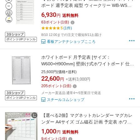
ボード 週予定表 縦型 ウィークリー WB-WS
450X600mm スケジュールボード【あす楽】
6,930
円
送料無料
63
ポイント
(
1
倍)
5
(1件)
8/10 12:00までの注文で最短8/11お届け
ポイントUPジャンル
看板アンテナショップこころ
ホワイトボード 月予定表 [サイズ：
W600×H900mm] 壁掛け式ホワイトボード 仕
様:片面 ホワイト 月予定表 横書き マグネット
25,600円(価格+送料)
マーカー付き【完成品】
22,600
円
+送料3,000円
205
ポイント
(
1
倍)
メーカー直送品:通常4〜5営業日で発送
ポイントUPジャンル
スチールコムショップ
【選べる2個】マグネットカレンダー マグカレ
ンダー A4サイズ ゴム磁石 計画 予定表 ホワイ
トボード 冷蔵庫 金属玄関扉 予定管理 マグネッ
1,000
円
送料無料
ト 計画表 月間 週間 カレンダー マーカー スケ
9
ポイント
(
1
倍)