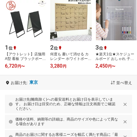
1
2
3
位
位
位
【アウトレット】店舗用
何度も 書いて消せる カ
★楽天1位★スケジュー
A型 看板 ブラックボード
レンダー ホワイトボード
ルボード おしゃれ 子供
黒板 LAS-BK/SV LAW-
シール A2サイズ 月間 予
週間予定表 ホワイトボー
6,720
3,280
2,450
円
〜
円
円
〜
BK/SV 片面 両面 ブラッ
定表 タスク to do list や
ド 時間 1日 何度も 書い
ク シルバ…
るこ…
て消せる…
東京
お届け先:
並べ替え
お届け先(離島除く)への最安送料とお届け日を表示していま
す。 お届け日は目安のため、正確な情報は注文画面でご確認
ください。
価格や送料、納期等の詳細は、商品のサイズや色によって異な
る場合があります
商品のお届けに関するお客様ニーズを幅広く満たす商品に「最