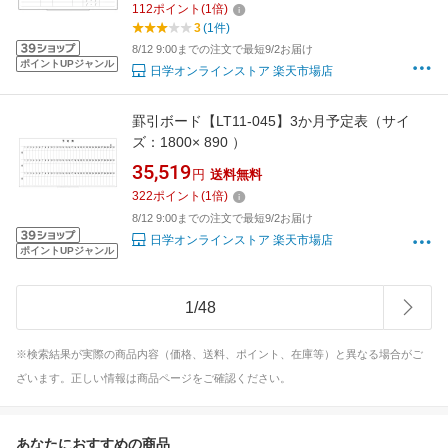
112
ポイント
(
1
倍)
3
(1件)
8/12 9:00までの注文で最短9/2お届け
ポイントUPジャンル
日学オンラインストア 楽天市場店
罫引ボード【LT11-045】3か月予定表（サイ
ズ：1800× 890 ）
35,519
円
送料無料
322
ポイント
(
1
倍)
8/12 9:00までの注文で最短9/2お届け
日学オンラインストア 楽天市場店
ポイントUPジャンル
1
/
48
※検索結果が実際の商品内容（価格、送料、ポイント、在庫等）と異なる場合がご
ざいます。正しい情報は商品ページをご確認ください。
あなたにおすすめの商品