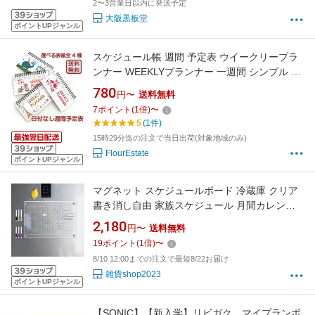
2〜3営業日以内に発送予定
大阪黒板堂
ポイントUPジャンル
スケジュール帳 週間 予定表 ウイークリープラ
ンナー WEEKLYプランナー 一週間 シンプル か
わいい おしゃれ バーチカル 日付 フリー 単品 4
780
円〜
送料無料
冊セット 小さめ 小さい リング式 TODOリスト
7
ポイント
(
1
倍)
〜
ノート TODO 卓上 プレゼント ギフト 週間プラ
5
(1件)
ンナー 送料無料
15時29分迄の注文で当日出荷(対象地域のみ)
FlourEstate
ポイントUPジャンル
マグネット スケジュールボード 冷蔵庫 クリア
書き消し自由 家族スケジュール 月間カレンダ
ー 週間プランナー 透明アクリル 強力磁石 おし
2,180
円〜
送料無料
ゃれ 省スペース マーカー付属 黄ばみ防止 繰り
19
ポイント
(
1
倍)
〜
返し使用 マグネットピン インテリア
8/10 12:00までの注文で最短8/22お届け
雑貨shop2023
ポイントUPジャンル
【SONIC】【新入学】リビガク マイプランボ