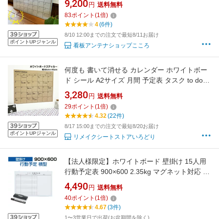
9,200
円
送料無料
83
ポイント
(
1
倍)
4
(6件)
8/10 12:00までの注文で最短8/11お届け
ポイントUPジャンル
看板アンテナショップこころ
何度も 書いて消せる カレンダー ホワイトボー
ド シール A2サイズ 月間 予定表 タスク to do
list やること 書きやすい 黒ずみ 自宅 事務所 冷
3,280
円
送料無料
蔵庫 壁 剥がせる シール 家族 子供 予定 習い事
29
ポイント
(
1
倍)
壁紙 デイリー ウィークリー マンスリー カレン
4.32
(22件)
ダー特集 プラン マーカー1本付き
8/17 15:00までの注文で最短8/20お届け
ポイントUPジャンル
リメイクシートストアいろどり
【法人様限定】ホワイトボード 壁掛け 15人用
行動予定表 900×600 2.35kg マグネット対応 マ
ーカー付き 予定表 罫引き スケジュールボード
4,490
円
送料無料
マグネットボード 掲示板 営業 イベント 月行事
40
ポイント
(
1
倍)
工場 オフィス 会社 ボード 壁 スケジュール
4.67
(3件)
1〜3営業日で出荷(お盆期間を除く)