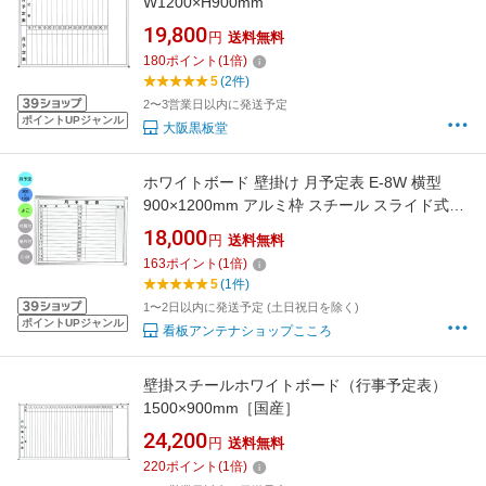
W1200×H900mm
19,800
円
送料無料
180
ポイント
(
1
倍)
5
(2件)
2〜3営業日以内に発送予定
ポイントUPジャンル
大阪黒板堂
ホワイトボード 壁掛け 月予定表 E-8W 横型
900×1200mm アルミ枠 スチール スライド式吊
り下げ金具 付属品（黒板消し マーカー マグネ
18,000
円
送料無料
ット スパナ）セット マンスリー
163
ポイント
(
1
倍)
5
(1件)
1〜2日以内に発送予定 (土日祝日を除く)
ポイントUPジャンル
看板アンテナショップこころ
壁掛スチールホワイトボード（行事予定表）
1500×900mm［国産］
24,200
円
送料無料
220
ポイント
(
1
倍)