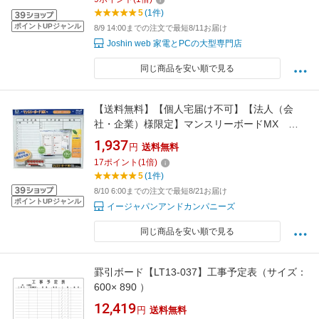
5
(1件)
ポイントUPジャンル
8/9 14:00までの注文で最短8/11お届け
Joshin web 家電とPCの大型専門店
同じ商品を安い順で見る
【送料無料】【個人宅届け不可】【法人（会
社・企業）様限定】マンスリーボードMX
600×440mm 1枚
1,937
円
送料無料
17
ポイント
(
1
倍)
5
(1件)
8/10 6:00までの注文で最短8/21お届け
ポイントUPジャンル
イージャパンアンドカンパニーズ
同じ商品を安い順で見る
罫引ボード【LT13-037】工事予定表（サイズ：
600× 890 ）
12,419
円
送料無料