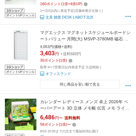
160
ポイント
(
1
倍+
4
倍UP)
1〜2日以内に発送予定(店舗休業日を除く)
ポイントUPジャンル
文具 雑貨 DESK LABO下北沢
マグエックス マグネットスケジュールボードシ
ートバリュー 月間(大) MSVP-3780MB 磁石 マ
ーカー マンスリー マンスリーボード 月間
4,063円(価格+送料)
MAGX
3,403
円
+送料660円
30
ポイント
(
1
倍)
取寄:4〜7営業日以内発送予定:欠品時除く
ポイントUPジャンル
オフィスランド
同じ商品を安い順で見る
カレンダー レディース メンズ 卓上 2026年 ペ
ーパーアート 3D 立体 メモ帳 伝言 メモ ライト
付き 奇縁樹居 折紙光陰 天下一武道会 萌寵小屋
6,486
円〜
送料無料
スイートドリームキャットハウス ラッキーダッ
58
ポイント
(
1
倍)
〜
ク 三猿 海軍本部 シティナイト フラワーカーニ
8/10 10:00までの注文で最短8/28お届け
バル 自