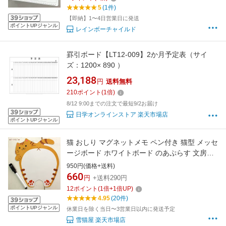
ジュール管理 忘れ防止 やることリスト チェッ
5
(1件)
ク やることチェッカー チェックリスト
【即納】1〜4日営業日に発送
ポイントUPジャンル
レインボーチャイルド
罫引ボード【LT12-009】2か月予定表（サイ
ズ：1200× 890 ）
23,188
円
送料無料
210
ポイント
(
1
倍)
8/12 9:00までの注文で最短9/2お届け
日学オンラインストア 楽天市場店
ポイントUPジャンル
猫 おしり マグネットメモ ペン付き 猫型 メッセ
ージボード ホワイトボード のあぷらす 文房具
ステーショナリー トラ猫 三毛猫 招き猫 マグネ
950円(価格+送料)
ットボード 猫雑貨 ネコグッズ ねこ キャット
660
円
+送料290円
12
ポイント
(
1
倍+
1
倍UP)
4.95
(20件)
ポイントUPジャンル
休業日を除く当日〜3営業日以内に発送予定
雪猫屋 楽天市場店