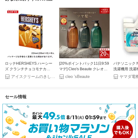
ロッテHERSHEYS ハーシー
[20%ポイントバック11日9:59
パナソニック N
ズ クランチチョコモナカ
マデ] Cleo's Beaute クレオズ
洗濯機用 洗濯
224ml（28ml×8個）×8入
ボーテ エクストラモイストシ
アイスクリームのきしもと
cleo ’sBeaute
ヤマダ電
ャンプー・リペアトリートメ
ント 宝石シャンプー 髪質改善
まとまり ツヤ髪 シャンプー
セール情報
アミノ酸 ブリーチ しっとり
ヘアケア