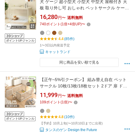
犬 ゲージ 超小型犬 小型犬 中型犬 屋根付き 天
板 取り外し可 おしゃれ ペットサークル ケージ
サークル 拭くだけ お手入れ アイリスオーヤマ
16,280
円〜
送料無料
インテリアウッディサークル PIWS-650 PIWS-
740
ポイント
(
1
倍+
4
倍UP)
〜
960 PIWS-1260 * 【AR対象】
4.4
(85件)
ポイントUPジャンル
1〜3日以内発送予定
キャットランド
同じ商品を安い順で見る
【正午~5%引クーポン】 組み替え自在 ペット
サークル 10枚/13枚/18枚セット 2ドア 扉 ドア
付き 組み替え サークル ドッグサークル ケージ
11,999
円〜
送料無料
ペットケージ 犬 犬用 小型犬 中型犬 滑り止め
109
ポイント
(
1
倍)
〜
室内 高さ 60cm 大きい 広い ワイド 拡張 仕切
り おしゃれ
4.8
(10件)
ポイントUPジャンル
【予約】10月上旬(〜10月10日までに出荷)
タンスのゲン Design the Future