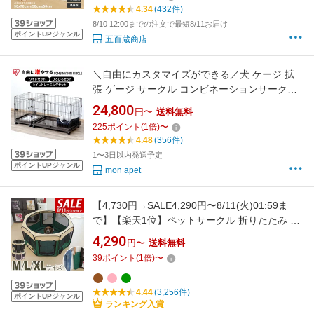
トイレ ペットケージ ドッグサークル 犬 ゲージ
4.34
(432件)
犬
8/10 12:00までの注文で最短8/11お届け
ポイントUPジャンル
五百蔵商店
＼自由にカスタマイズができる／犬 ケージ 拡
張 ゲージ サークル コンビネーションサークル
トイレトレーニング 広々 コンビネーション サ
24,800
円〜
送料無料
ークル 連結 カスタマイズ 増やせる パーツ 猫
225
ポイント
(
1
倍)
〜
小型犬 中型犬 留守番 組み合わせ 自由 アイリス
4.48
(356件)
オーヤマ
1〜3日以内発送予定
ポイントUPジャンル
mon apet
【4,730円→SALE4,290円〜8/11(火)01:59ま
で】【楽天1位】ペットサークル 折りたたみ 屋
根付き M/L/XL 3サイズ 90cm 114cm 150cm メ
4,290
円〜
送料無料
ッシュ 八角形 小型犬/中型犬/大型犬 室内 屋内
39
ポイント
(
1
倍)
〜
野外 犬 猫 底あり 折り畳み 持ち運び プレイサ
ークル ★[送料無料]
4.44
(3,256件)
ポイントUPジャンル
ランキング入賞