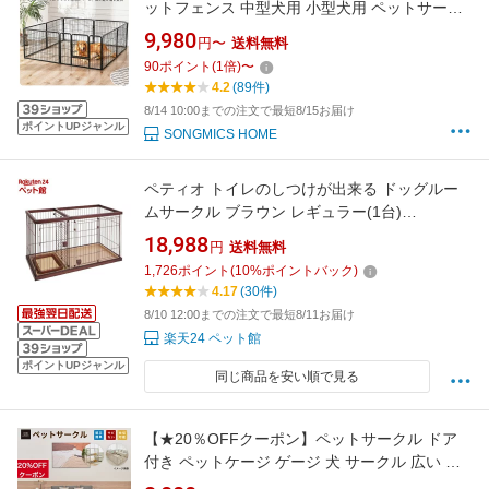
ットフェンス 中型犬用 小型犬用 ペットサーク
ル 折り畳み式 カタチ変更可 スチール製 犬ゲー
9,980
円〜
送料無料
ジ 複数連結可能 パネル8枚 室内外兼用 ドッグ
90
ポイント
(
1
倍)
〜
サークル 組立簡単 高さ60cm /80cm/100cm送
4.2
(89件)
料無料(北海道 沖縄 離島など除く)
8/14 10:00までの注文で最短8/15お届け
ポイントUPジャンル
SONGMICS HOME
ペティオ トイレのしつけが出来る ドッグルー
ムサークル ブラウン レギュラー(1台)
【d_petio】【ペティオ(Petio)】
18,988
円
送料無料
1,726
ポイント
(
10
%ポイントバック)
4.17
(30件)
8/10 12:00までの注文で最短8/11お届け
楽天24 ペット館
ポイントUPジャンル
同じ商品を安い順で見る
【★20％OFFクーポン】ペットサークル ドア
付き ペットケージ ゲージ 犬 サークル 広い 室
内用 犬用 犬 サークル ペットフェンス 中型犬