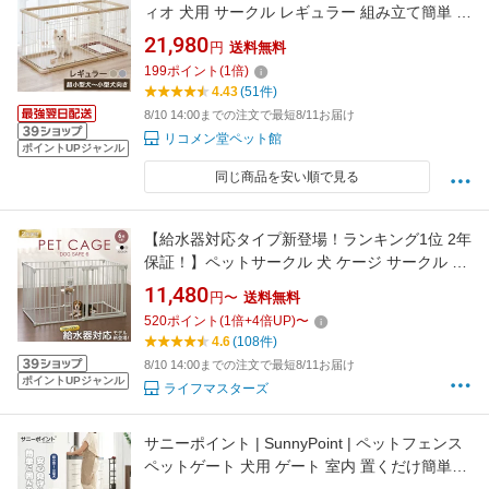
ィオ 犬用 サークル レギュラー 組み立て簡単 ト
イレのしつけが出来る ドッグルームサークル
21,980
円
送料無料
Plus 簡単組立 工具不要 犬用サークル ケージ ゲ
199
ポイント
(
1
倍)
ージ 犬 小型犬 ペット用【送料無料】
4.43
(51件)
8/10 14:00までの注文で最短8/11お届け
リコメン堂ペット館
ポイントUPジャンル
同じ商品を安い順で見る
【給水器対応タイプ新登場！ランキング1位 2年
保証！】ペットサークル 犬 ケージ サークル ゲ
ージ ペットケージ 犬用 ペットゲージ ペットフ
11,480
円〜
送料無料
ェンス 【6枚セット】 給水機 給水器 ゲージ 脱
520
ポイント
(
1
倍+
4
倍UP)
〜
走防止 ドッグケージ ドッグサークル シンプル
4.6
(108件)
モダン 犬 小型犬 中型犬
8/10 14:00までの注文で最短8/11お届け
ポイントUPジャンル
ライフマスターズ
サニーポイント | SunnyPoint | ペットフェンス
ペットゲート 犬用 ゲート 室内 置くだけ簡単！