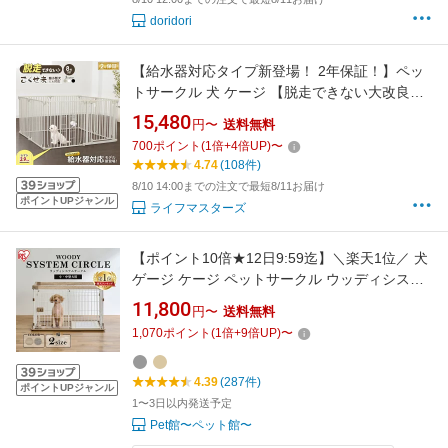
doridori
【給水器対応タイプ新登場！ 2年保証！】ペッ
トサークル 犬 ケージ 【脱走できない大改良】
サークル ゲージ ペットケージ 犬用 ペットゲー
15,480
円〜
送料無料
ジ ごくせま ペットフェンス 【8枚セット】給水
700
ポイント
(
1
倍+
4
倍UP)
〜
機 給水器 脱走防止 うさぎ ドッグケージ ドッグ
4.74
(108件)
サークル シンプルモダン 小型犬
8/10 14:00までの注文で最短8/11お届け
ポイントUPジャンル
ライフマスターズ
【ポイント10倍★12日9:59迄】＼楽天1位／ 犬
ゲージ ケージ ペットサークル ウッディシステ
ムサークル SWS-900 ナチュラル アッシュグレ
11,800
円〜
送料無料
ー 小型犬 中型犬 犬 いぬ イヌ 室内 屋内 木目調
1,070
ポイント
(
1
倍+
9
倍UP)
〜
ウッディサークル システムサークル 屋根無し
屋根付き アイリスオーヤマ
4.39
(287件)
ポイントUPジャンル
1〜3日以内発送予定
Pet館〜ペット館〜