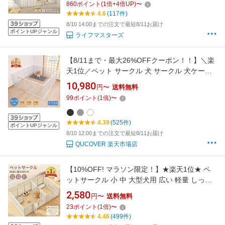
860
ポイント
(
1
倍+
4
倍UP)
〜
サークル 給水機 給水器 脱走防止 ドッグケージ
4.6
(117件)
ドッグサークル 小型犬 中型犬 大型犬
8/10 14:00までの注文で最短8/11お届け
ポイントUPジャンル
ライフマスターズ
【8/11まで・最大26%OFFクーポン！！】＼楽
天1位／ペット サークル 犬 サークル 犬ケージ
サークル 小型犬 室内 犬ゲージ ペットゲージ ド
10,980
円〜
送料無料
ッグサークル 犬 サークル 折りたたみ ドア付き
99
ポイント
(
1
倍)
〜
ペットフェンス 安全柵 脱出防止 仕切り可能 横
スライド扉 12/14/16枚セット
4.39
(525件)
ポイントUPジャンル
8/10 12:00までの注文で最短8/11お届け
QUCOVER 楽天市場店
【10%OFF! マラソン限定！】★楽天1位★ ペ
ットサークル 小 中 大型犬用 広い 軽量 しっか
り 部品 屋内 ドア付き 犬 サークル ペットハウ
2,580
円〜
送料無料
ス ドア付き ペットケージ 檻感がない 自由に組
23
ポイント
(
1
倍)
〜
み合わせ 犬脱走防止フェンス 高さ60cm 75cm
4.46
(499件)
用ゲージ 室内サークル 日本語説明書付