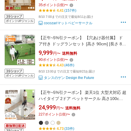
ンス 中型犬 組立簡単 おしゃれ 犬 ゲージ 仕切
35
ポイント
(
1
倍)
〜
ケージ 大きいサイズ 140*80～200*280 安全 犬
4.41
(157件)
棚 扉 おしゃれ cocozari
8/10 7:00までの注文で最短8/11お届け
ポイントUPジャンル
cocozariマットベビーサークル
【正午~5%引クーポン】 【穴あけ器付属】 ド
ア付き ドッグランセット [高さ 90cm] [長さ 8m
/ 20m] 折りたたみ 組み換え可能 ゲート付き 扉
9,999
円〜
送料無料
付きドッグラン セット ペットサークル 屋外 ド
90
ポイント
(
1
倍)
〜
ッグサークル ネット フェンス 柵 ケージ 小型犬
4.43
(46件)
中型犬 犬 ペット用 ペット
8/10 13:00までの注文で最短8/23お届け
ポイントUPジャンル
タンスのゲン Design the Future
【正午~5%引クーポン】 楽天1位 大型犬対応 超
ハイタイプ 2ドア ペットサークル 高さ100cm
バリアフリー 8枚/10枚/12枚セット 折りたたみ
24,999
円〜
送料無料
扉 ドア付き 組み替え サークル ドッグサークル
227
ポイント
(
1
倍)
〜
ゲージ ドッグゲージ 犬 犬用 中型犬 大型犬 大
型 室内 拡張 おしゃれ
4.73
(33件)