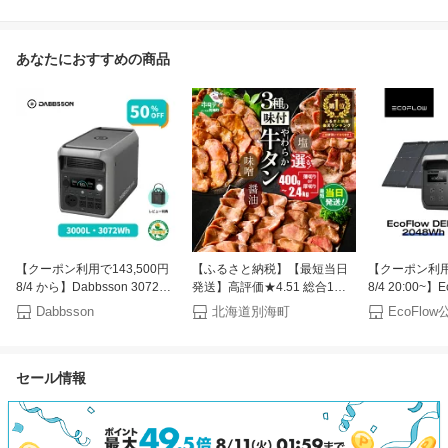
あなたにおすすめの商品
【クーポン利用で143,500円
【ふるさと納税】【最短当日
【クーポン利用で
8/4 から】Dabbsson 3072Wh
発送】高評価★4.51 総合1位
8/4 20:00~】
ポータブル電源 3000L 3000W
やわらか 牛タン 400g～
ブル電源 ソー
Dabbsson
北海道別海町
EcoFl
半固体リン酸鉄リチウム 高出
2.4kg（ 厚切り 薄切り ）（ ふ
ト DELTA 3 M
力 10年長寿命 急速充電 ポー
るさと納税 牛タン 小分け 牛
2048Wh+22
タブルバッテリー 大容量 長寿
牛肉 焼肉 焼き肉 ふるさと納
5年保証 蓄電池
セール情報
命 4000回サイクル 防災 家庭
税 訳あり お肉 ふるさと わけ
リー 太陽光発
用 蓄電池 停電 ダブソン
あり 人気 ランキング 北海道
キャンプ 停電
別海町 ）（クラウドファンデ
フロー
ィング対象）