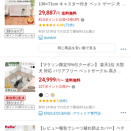
136×71cm キャスター付き ペット ゲージ 犬 ト
イレトレーニング ケージおしゃれ ペット サー
29,887
円
送料無料
クル フェンス 犬 サークル 犬小屋 室内 th102
813
ポイント
(
1
倍+
2
倍UP)
dor11
4.49
(72件)
8/10 12:00までの注文で最短8/11お届け
ポイントUPジャンル
doridori
同じ商品を安い順で見る
【マラソン限定!5%引クーポン】 楽天1位 大型
犬 対応 バリアフリー ペットサークル 高さ
100cm 超ハイタイプ 2ドア 8/10/12枚セット 折
24,999
円〜
送料無料
りたたみ 扉 ドア付き 組み替え サークル ドッグ
227
ポイント
(
1
倍)
〜
サークル ゲージ ドッグゲージ 犬 犬用 中型犬
大型 室内 拡張 大きい 大型犬用 ケージ
5
(6件)
8/10 13:00までの注文で最短8/11お届け
ポイントUPジャンル
ENDLESS BASE -アウトドア専門店-
【レビュー報告でシーツ破れ防止カバー】ペテ