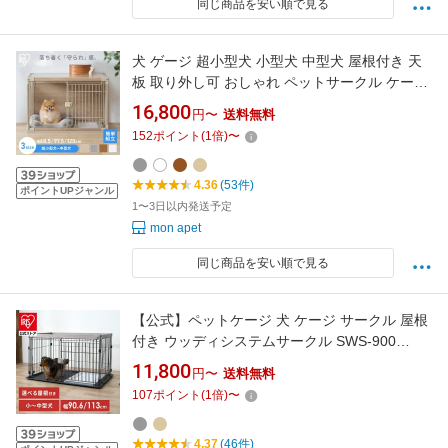
同じ商品を安い順で見る
犬 ゲージ 超小型犬 小型犬 中型犬 屋根付き 天
板 取り外し可 おしゃれ ペットサークル ケージ
サークル 犬ゲージ 拭くだけ お手入れ 組み立て
16,800
円〜
送料無料
簡単 アイリスオーヤマ インテリアウッディサ
152
ポイント
(
1
倍)
〜
ークル PIWS-650 PIWS-960 PIWS-1260 *
[RNG]
4.36
(53件)
ポイントUPジャンル
1〜3日以内発送予定
mon apet
同じ商品を安い順で見る
【公式】ペットケージ 犬 ケージ サークル 屋根
付き ウッディシステムサークル SWS-900
SWS-1200 ナチュラル アッシュグレー システ
11,800
円〜
送料無料
ムサークル 小型犬 中型犬 いぬ イヌ 室内 屋内
107
ポイント
(
1
倍)
〜
木目調 ウッディサークル 屋根無し アイリスオ
ーヤマ
4.37
(46件)