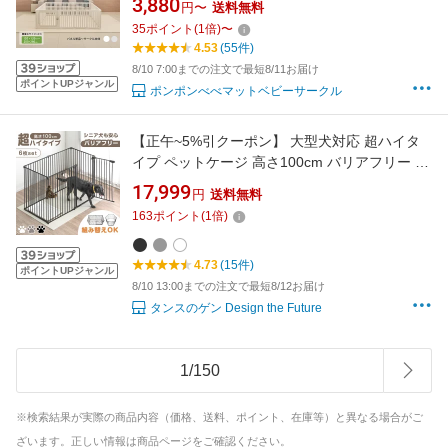
3,880
円〜
送料無料
組み立て おしゃれ 犬 ゲージ ケージ 安全 犬 棚
35
ポイント
(
1
倍)
〜
扉 お洒落 120×120cm ドッグケージ ドッグサ
4.53
(55件)
ークル シンプル
8/10 7:00までの注文で最短8/11お届け
ポイントUPジャンル
ポンポンべべマットベビーサークル
【正午~5%引クーポン】 大型犬対応 超ハイタ
イプ ペットケージ 高さ100cm バリアフリー 6
枚 折りたたみ 扉 ドア付き 組み替え ケージ ド
17,999
円
送料無料
ッグケージ サークル ペットサークル ドッグサ
163
ポイント
(
1
倍)
ークル 柵 犬 犬用 中型犬 大型犬 大型 室内 拡張
おしゃれ
4.73
(15件)
ポイントUPジャンル
8/10 13:00までの注文で最短8/12お届け
タンスのゲン Design the Future
1
/
150
※検索結果が実際の商品内容（価格、送料、ポイント、在庫等）と異なる場合がご
ざいます。正しい情報は商品ページをご確認ください。