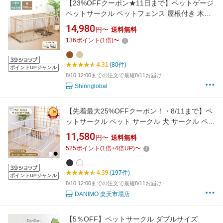
【23%OFFクーポン★11日まで】ペットゲージ
ペットサークル ペットフェンス 屋根付き 木製
犬ゲージ サークル トイレ付き 犬トイレ ドア付
14,980
円〜
送料無料
きウッディサークル ナチュラル ブラウン 犬 ペ
136
ポイント
(
1
倍)
〜
ットゲートサークル 犬 ゲージ トイレ別 犬 サー
クル トイレ 仕切り ゲージ
4.31
(80件)
ポイントUPジャンル
8/10 12:00までの注文で最短8/11お届け
Shinnglobal
【先着最大25%OFFクーポン！・8/11まで】ペ
ットサークル ペット サークル 犬 サークル ペッ
トフェンス ドア付き 横スライド式ドア 脱走防
11,580
円〜
送料無料
止 広い 組み合わせ自由 小型犬~大型犬 多頭飼
525
ポイント
(
1
倍+
4
倍UP)
〜
い 軽量 犬ケージ 室内用 安全柵 犬ゲージ 組み
立て簡単 高さ67/70cm パネル12/14/16枚
4.39
(197件)
ポイントUPジャンル
8/10 12:00までの注文で最短8/11お届け
DANIMO 楽天市場店
【5％OFF】ペットサークル ダブルサイズ