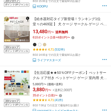
8/10 15:00までの注文で最短8/13お届け
ポイントUPジャンル
KOOPU
【給水器対応タイプ新登場！ランキング1位
堂々の469冠 】 犬 ケージ サークル ゲージ ペッ
トケージ 犬用 ペットゲージ ペットケージ ペッ
13,480
円〜
送料無料
トサークル ペットフェンス 8枚セット【2年保
610
ポイント
(
1
倍+
4
倍UP)
〜
証】 給水機 給水器 ゲージ 脱走防止 ドッグケー
ジ ドッグサークル 小型犬 中型犬 mybest
4.71
(532件)
ポイントUPジャンル
8/10 14:00までの注文で最短8/11お届け
ライフマスターズ
【生活応援★★50％OFFクーポン】ぺットサー
クル ドア付き ペットゲージ ゲージ 室内用 犬用
犬 サークル ペットフェンス トイレトレーニン
5,880円〜 (価格+送料)
グ 中型犬 組み立て 犬 ゲージ ケージ おしゃれ
3,880
円〜
+送料2,000円
大きいサイズ 安全 扉 kor お洒落 140*60～
35
ポイント
(
1
倍)
〜
200×280 仕切 cocozari
4.71
(41件)
ポイントUPジャンル
8/10 7:00までの注文で最短8/11お届け
cocozariマットベビーサークル