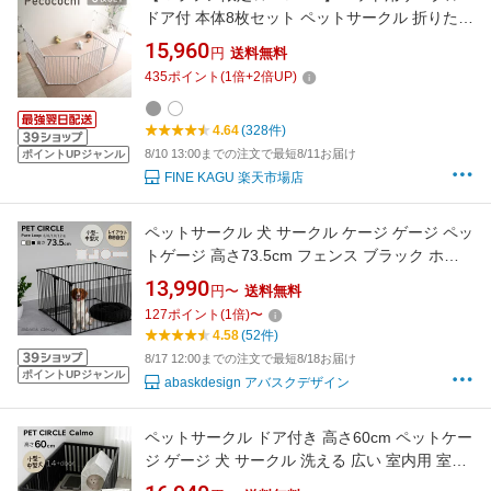
ドア付 本体8枚セット ペットサークル 折りたた
み可能 犬 小動物 いぬ 小型犬 小型犬 中型犬 フ
15,960
円
送料無料
ェンス 室内 屋外 広い ケージ ゲート バリアゲ
435
ポイント
(
1
倍+
2
倍UP)
ート 組み立て簡単 柵 ジョイント式 拡張 増設
ドア付 Pecocochi（ペココチ）
4.64
(328件)
8/10 13:00までの注文で最短8/11お届け
ポイントUPジャンル
FINE KAGU 楽天市場店
ペットサークル 犬 サークル ケージ ゲージ ペッ
トゲージ 高さ73.5cm フェンス ブラック ホワ
イト グレージュドッグサークル ドッグケージ
13,990
円〜
送料無料
スチール サークル 犬 ドッグフェンス ドア付き
127
ポイント
(
1
倍)
〜
折りたたみ 小型犬 中型犬対応 多頭飼い 組み立
4.58
(52件)
て簡単
8/17 12:00までの注文で最短8/18お届け
ポイントUPジャンル
abaskdesign アバスクデザイン
ペットサークル ドア付き 高さ60cm ペットケー
ジ ゲージ 犬 サークル 洗える 広い 室内用 室内
用フェンス 犬用 犬 サークル ペットフェンス 中