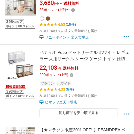
高さ41cm 幅60/90cm ケージ サークル 小型 犬
3,680
円〜
送料無料
ドッグフェンス ペットゲート ペット ペット用
33
ポイント
(
1
倍)
〜
フェンス ゲート 屋内 猫 置くだけ 柵
4.53
(19件)
ポイントUPジャンル
8/10 12:00までの注文で最短8/18お届け
サニーポイント 楽天市場店
ペティオ Petio ペットサークル ホワイト レギュ
ラー 犬用サークル ケージ ゲージ トイレ 仕切り
トイレ別トイレのしつけが出来る ドッグルーム
22,103
円
送料無料
サークル レギュラー P7590 【ご自宅配送限
200
ポイント
(
1
倍)
定】‥
ブラウン
ホワイト
4.33
(6件)
8/10 12:00までの注文で最短8/11お届け
ポイントUPジャンル
ヒマラヤ楽天市場店
同じ商品を安い順で見る
【★マラソン限定20% OFF!!】FEANDREA ペ