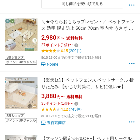
同じ商品を安い順で見る
＼★今ならおもちゃプレゼント／ ペットフェン
ス 透明 脱走防止 50cm 70cm 室内犬 うさぎ ペ
ットサークル 正方形 50×50cm 長方形
2,980
円〜
送料無料
50×70cm 8枚組 ケージ 部屋んぽ ジョイント式
27
ポイント
(
1
倍)
〜
柵 子犬 小動物 子猫 ハイタイプ レイアウト 自
4.15
(209件)
由 ペットゲート 囲い
8/10 13:00までの注文で最短8/18お届け
ポイントUPジャンル
Noone
【楽天1位】ペットフェンス ペットサークル 折
りたたみ 【かじり対策に、サビに強い★】 ペ
ット サークル パネル 多機能 扉付き 滑り止め付
3,880
円〜
送料無料
き DIY 13枚セット 50×70cm 半透明 50×50cm
35
ポイント
(
1
倍)
〜
ジョイント式 柵 犬 猫 赤ちゃん ペット用品 侵
4.12
(745件)
入防止 部屋んぽ サークル ギフト
8/10 12:00までの注文で最短8/11お届け
ポイントUPジャンル
五百蔵商店
【マラソン限定☆5％OFF】ペット用サークル