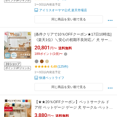
ポイントUPジャンル
1〜3日以内発送予定
アイリスオーヤマ公式 楽天市場店
同じ商品を安い順で見る
[条件クリアで10％OFFクーポン★17日10時迄]
《楽天1位》＼安心の初期不良対応／ 犬 サーク
ル おしゃれ アイリスオーヤマ 選べる屋根付き
20,801
円〜
送料無料
中型犬 小型犬 ペットサークル 犬ペット 室内 洗
189
ポイント
(
1
倍)
〜
えるトレー 簡単組立 PWSR-960V PWSR-
1280V PWSR-1280HV【AR対応】
4.49
(125件)
ポイントUPジャンル
1〜3日以内発送予定
快適ペットライフ
同じ商品を安い順で見る
【★★20％OFFクーポン】ペットサークル ド
ア付 ペットゲージ ゲージ 犬 サークル ペットマ
ット 広い 室内用 犬用 犬 サークル ペットフェ
3,880
円〜
送料無料