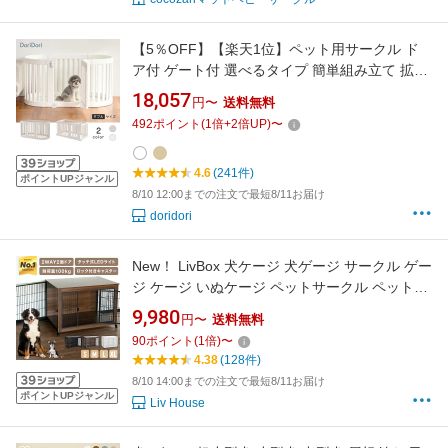
【5％OFF】【楽天1位】ペット用サークル ド
ア付 ゲート付 選べるタイプ 簡単組み立て 拡張
増設 ペットサークル 広い 犬用ゲージ ペットゲ
18,057
円〜
送料無料
ート 置くだけ フェンスケージ 多頭飼い ジョイ
492
ポイント
(
1
倍+
2
倍UP)
〜
ント式 犬 th123 DoriDori dor11
4.6
(241件)
ポイントUPジャンル
8/10 12:00までの注文で最短8/11お届け
doridori
New！ LivBox 犬ケージ 犬ゲージ サークル ゲー
ジ ケージ いぬケージ ペットサークル ペットゲ
ージ 4サイズ 木製 木目 屋根付き キャスター付
9,980
円〜
送料無料
き 小型犬 中型犬 大型犬 ペット サークル ウッ
90
ポイント
(
1
倍)
〜
ディサークル ウッド おしゃれ
4.38
(128件)
8/10 14:00までの注文で最短8/11お届け
ポイントUPジャンル
Liv House