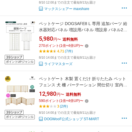
8/10 12:00までの注文で最短8/13お届け
マックスシェアー maxshare
ペットケージ DOGSAFE8 L 専用 追加パーツ 給
水器対応パネル 増設用パネル 増設扉 パネル2枚
セット カスタムパーツ ペットゲージ ゲージ ケ
5,980
円〜
送料無料
ージ ペットフェンス 小型犬 中型犬 大型犬
270
ポイント
(
1
倍+
4
倍UP)
〜
4.71
(7件)
8/10 14:00までの注文で最短8/11お届け
ポイントUPジャンル
ライフマスターズ
ペットゲート 木製 置くだけ 折りたたみ ペット
フェンス 犬 柵 パーテーション 間仕切り 室内
玄関 キッチン 脱走防止 飛び出し防止 軽量 天然
12,980
円〜
送料無料
木 小中型犬 多頭飼い ペットガード 高さ
590
ポイント
(
1
倍+
4
倍UP)
〜
60cm（3枚セット / 5枚セット)【当店全品ポイ
3
(2件)
ント5倍! 8/4 20:00 〜 8/11 01:59まで】
8/10 14:00までの注文で最短8/11お届け
ポイントUPジャンル
DOGWooF公式ショップ ST-MART