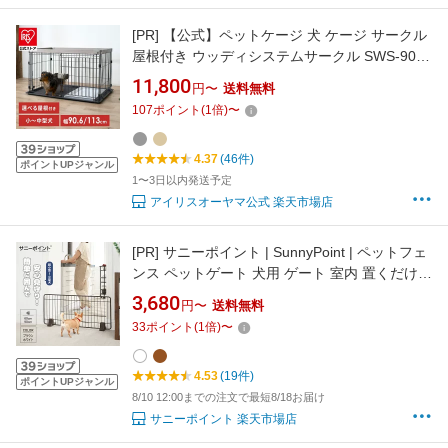
[PR]
【公式】ペットケージ 犬 ケージ サークル
屋根付き ウッディシステムサークル SWS-900
SWS-1200 ナチュラル アッシュグレー システ
11,800
円〜
送料無料
ムサークル 小型犬 中型犬 いぬ イヌ 室内 屋内
107
ポイント
(
1
倍)
〜
木目調 ウッディサークル 屋根無し アイリスオ
ーヤマ
4.37
(46件)
ポイントUPジャンル
1〜3日以内発送予定
アイリスオーヤマ公式 楽天市場店
[PR]
サニーポイント | SunnyPoint | ペットフェ
ンス ペットゲート 犬用 ゲート 室内 置くだけ簡
単！高さ41cm 幅60/90cm ケージ サークル 小
3,680
円〜
送料無料
型 犬 ドッグフェンス ペットゲート ペット ペッ
33
ポイント
(
1
倍)
〜
ト用 フェンス ゲート 屋内 猫 置くだけ 柵
4.53
(19件)
ポイントUPジャンル
8/10 12:00までの注文で最短8/18お届け
サニーポイント 楽天市場店