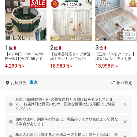
1
2
3
位
位
位
【4,730円→SALE4,290
【給水器対応タイプ新登
【正午~5%引クーポン】
円〜8/11(火)01:59まで】
場！ランキング1位24冠
楽天1位 シニア犬も安心
【楽天1位】ペットサー
】犬 ケージ ペットサー
バリアフリー ペットサー
4,290
18,980
13,999
円
〜
円
〜
円
〜
クル 折りたたみ 屋根付
クル【高さ92cm 大型犬
クル 6枚/8枚セット スチ
き M/L/XL 3…
対応】ゲー…
ール 折…
東京
お届け先:
並べ替え
お届け先(離島除く)への最安送料とお届け日を表示していま
す。 お届け日は目安のため、正確な情報は注文画面でご確認
ください。
価格や送料、納期等の詳細は、商品のサイズや色によって異な
る場合があります
商品のお届けに関するお客様ニーズを幅広く満たす商品に「最