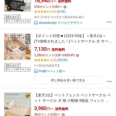
16,940
円〜
送料無料
型犬 組み立て おしゃれ 犬 ゲージ 安全 犬 棚 扉
154
ポイント
(
1
倍)
〜
ドッグケージ ドッグサークル 中型犬対応 多頭
4.57
(67件)
飼い
8/17 12:00までの注文で最短8/18お届け
ポイントUPジャンル
abaskdesign アバスクデザイン
【ポイント20倍★12日9:59迄】＜楽天1位＞
[TV放映されました！]ペットサークル 犬 サーク
ル 折りたたみ 折り畳み ケージ ゲージ 小型犬 8
7,130
円
送料無料
角形 多頭飼い うさぎ 小動物 ペットフェンス フ
1,280
ポイント
(
1
倍+
19
倍UP)
ェンス ゲート 8枚 8面 パネル サークル 八角形
4.31
(351件)
PWC-628 アイリスオーヤマ【R上】
1〜3日以内発送予定
ポイントUPジャンル
Pet館〜ペット館〜
同じ商品を安い順で見る
【楽天1位】ペットフェンス ペットサークル ペ
ット サークル 犬 猫 小動物 8枚組 フェンス コ
ーナー ペット用品 ペットゲージ ドッグサーク
3,980
円〜
送料無料
ル おしゃれ ドッグフェンス 柵 グッズ 犬ゲージ
36
ポイント
(
1
倍)
〜