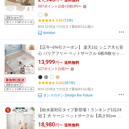
円〜
送料無料
トゲート 置くだけ フェンスケージ 多頭飼い シ
597
ポイント
(
1
倍+
2
倍UP)
〜
ンプル モダン 柵 ジョイント式 dor11
4.65
(72件)
ポイントUPジャンル
8/10 12:00までの注文で最短8/11お届け
doridori
【正午~5%引クーポン】 楽天1位 シニア犬も安
心 バリアフリー ペットサークル 6枚/8枚セット
スチール 折りたたみ 74cm 扉 ドア付き 組み替
13,999
円〜
送料無料
え ケージ ドッグサークル ドッグケージ サーク
127
ポイント
(
1
倍)
〜
ル ペットケージ ペットフェンス 犬 犬用 小型犬
中型犬 拡張
4.44
(307件)
8/10 13:00までの注文で最短8/11お届け
ポイントUPジャンル
タンスのゲン Design the Future
【給水器対応タイプ新登場！ランキング1位24
冠 】犬 ケージ ペットサークル【高さ92cm 大
型犬対応】ゲージ ペットケージ 犬用 ペットゲ
18,980
円〜
送料無料
ージ ペットフェンス 8枚セット【2年保証！】