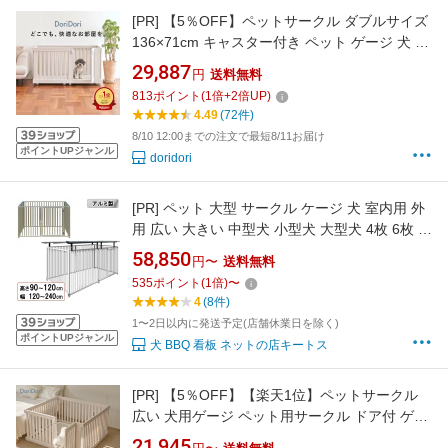
[PR]
【5％OFF】ペットサークル ダブルサイズ
136×71cm キャスター付き ペット ゲージ 犬 ト
イレトレーニング ケージおしゃれ ペット サー
29,887
円
送料無料
クル フェンス 犬 サークル 犬小屋 室内 th102
813
ポイント
(
1
倍+
2
倍UP)
dor11
4.49
(72件)
8/10 12:00までの注文で最短8/11お届け
ポイントUPジャンル
doridori
[PR]
ペット 大型 サークル ケージ 犬 室内用 外
用 広い 大きい 中型犬 小型犬 大型犬 4枚 6枚 扉
付き セット 簡単組み立て 拡張 フェンス ペット
58,850
円〜
送料無料
ケージ ペットサークル 【アルミ 製 犬のサーク
535
ポイント
(
1
倍)
〜
ル】【4枚組】【6枚組】【シルバー】【屋根な
4
(8件)
し】【屋根つき】
1〜2日以内に発送予定(店舗休業日を除く)
ポイントUPジャンル
犬 BBQ 看板 ネットの店キートス
[PR]
【5％OFF】【楽天1位】ペットサークル
広い 犬用ゲージ ペット用サークル ドア付 ゲー
ト付 選べるタイプ 簡単組み立て 拡張 増設 ペッ
21,945