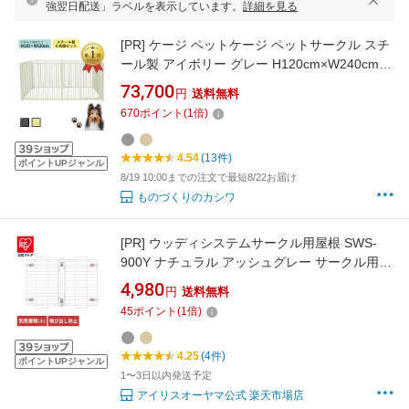
強翌日配送」ラベルを表示しています。
詳細を見る
[PR]
ケージ ペットケージ ペットサークル スチ
ール製 アイボリー グレー H120cm×W240cm 6
枚組 12-6S ドッグサークル ドッグラン 倒れな
73,700
円
送料無料
い 大型犬 小型犬 頑丈 おしゃれ 組み合わせ 折
670
ポイント
(
1
倍)
りたたみ 長方形 防犯柵 倒れない 送料無料
4.54
(13件)
ポイントUPジャンル
8/19 10:00までの注文で最短8/22お届け
ものづくりのカシワ
[PR]
ウッディシステムサークル用屋根 SWS-
900Y ナチュラル アッシュグレー サークル用屋
根 屋根 サークル 小型犬 中型犬 犬 いぬ イヌ 室
4,980
円
送料無料
内 屋内 木目調 ウッディサークル システムサー
45
ポイント
(
1
倍)
クル アイリスオーヤマ
4.25
(4件)
ポイントUPジャンル
1〜3日以内発送予定
アイリスオーヤマ公式 楽天市場店