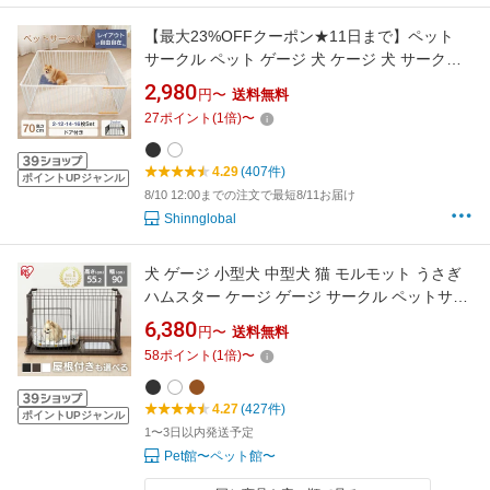
【最大23%OFFクーポン★11日まで】ペット
サークル ペット ゲージ 犬 ケージ 犬 サークル
高さ70cm 12枚 14枚 16枚 犬ゲージ ドッグサー
2,980
円〜
送料無料
クル ペットフェンス 形変更可 小型犬 中型犬 大
27
ポイント
(
1
倍)
〜
型犬 多頭飼いドア付き ジョイント式 ダブルロ
ック スライドドア
4.29
(407件)
ポイントUPジャンル
8/10 12:00までの注文で最短8/11お届け
Shinnglobal
犬 ゲージ 小型犬 中型犬 猫 モルモット うさぎ
ハムスター ケージ ゲージ サークル ペットサー
クルペットゲージ ペットケージ 屋根無し 屋根
6,380
円〜
送料無料
付き お手入れが簡単 アイリスオーヤマ P-STN-
58
ポイント
(
1
倍)
〜
550 システムサークル アンダートレー付【R
上】
4.27
(427件)
ポイントUPジャンル
1〜3日以内発送予定
Pet館〜ペット館〜