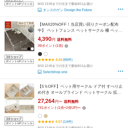
8/10 13:00までの注文で最短8/11お届け
ポイントUPジャンル
タンスのゲン Design the Future
【MAX20%OFF！当店買い回りクーポン配布
中】 ペットフェンス ペットサークル 柵 ペット
ドア付き ジョイント式 置くだけ 屋外 室内 組み
4,390
円
送料無料
立て式 犬 猫 うさぎ メッシュ 透明 ペットゲー
39
ポイント
(
1
倍)
ジ 折りたたみ ペットケージ フェンス サークル
4.44
(88件)
ポイントUPジャンル
8/10 12:00までの注文で最短8/11お届け
Selectshop-one
【5％OFF】ペット用サークル ドア付 すべり止
め付き オールブラインド ペットサークル 拡張
増設 犬用ゲージ ペットゲージ フェンスケージ
27,264
円〜
送料無料
中型犬 小型犬 多頭飼い 組み立て 室内サークル
741
ポイント
(
1
倍+
2
倍UP)
〜
サークル th145 dor11
4.57
(14件)
ポイントUPジャンル
8/10 12:00までの注文で最短8/11お届け