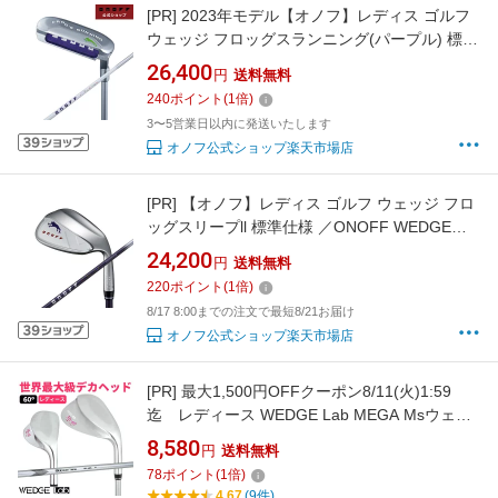
[PR]
2023年モデル【オノフ】レディス ゴルフ
ウェッジ フロッグスランニング(パープル) 標準
仕様 ／ONOFF WEDGE LADY FROG'S
26,400
円
送料無料
RUNNING
240
ポイント
(
1
倍)
3〜5営業日以内に発送いたします
オノフ公式ショップ楽天市場店
[PR]
【オノフ】レディス ゴルフ ウェッジ フロ
ッグスリープll 標準仕様 ／ONOFF WEDGE
LADY FROG'S LEAP-ll
24,200
円
送料無料
220
ポイント
(
1
倍)
8/17 8:00までの注文で最短8/21お届け
オノフ公式ショップ楽天市場店
[PR]
最大1,500円OFFクーポン8/11(火)1:59
迄 レディース WEDGE Lab MEGA Msウェッ
ジ 60°デカヘッド カーボンシャフト ウェッジ：
8,580
円
送料無料
【製造直販ゴルフ屋】※
78
ポイント
(
1
倍)
4.67
(9件)