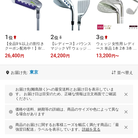
1
2
3
位
位
位
【全品9％以上の割引き
【レディース】バウンス
ウェッジ 女性用 レディ
クーポン配布中！】8/11
マジック VT ウェッジ オ
ース 単品 1本 2本 3本 ウ
まで ONOFF オノフ レ
リジナルカーボンシャフ
ェッジ セット カーボンL
26,400
24,200
13,200
円
円
円
〜
ディース LADY FROG'S
ト
仕様 格子柄 46度 50度
RUNNING フロ…
52度 54…
東京
お届け先:
並べ替え
お届け先(離島除く)への最安送料とお届け日を表示していま
す。 お届け日は目安のため、正確な情報は注文画面でご確認
ください。
価格や送料、納期等の詳細は、商品のサイズや色によって異な
る場合があります
商品のお届けに関するお客様ニーズを幅広く満たす商品に「最
強翌日配送」ラベルを表示しています。
詳細を見る