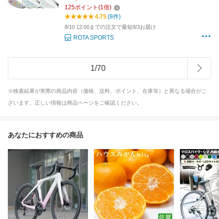
125
ポイント
(
1
倍)
4.75
(8件)
8/10 12:00までの注文で最短9/3お届け
ROTA SPORTS
1
/
70
※検索結果が実際の商品内容（価格、送料、ポイント、在庫等）と異なる場合がご
ざいます。正しい情報は商品ページをご確認ください。
あなたにおすすめの商品