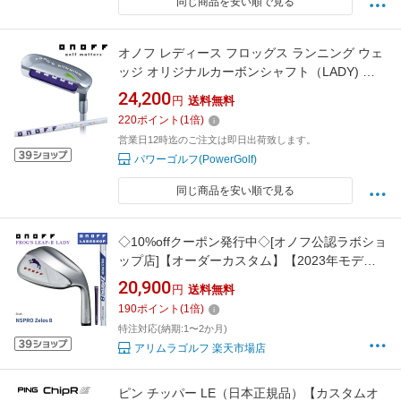
同じ商品を安い順で見る
オノフ レディース フロッグス ランニング ウェ
ッジ オリジナルカーボンシャフト（LADY) ワ
ンフレックス【23】
24,200
円
送料無料
220
ポイント
(
1
倍)
営業日12時迄のご注文は即日出荷致します。
パワーゴルフ(PowerGolf)
同じ商品を安い順で見る
◇10%offクーポン発行中◇[オノフ公認ラボショ
ップ店]【オーダーカスタム】【2023年モデ
ル】オノフ レディース ウェッジ フロッグス リ
20,900
円
送料無料
ープ 2 N.S.PRO ZELOS 8 ONOFF LADY
190
ポイント
(
1
倍)
WEDGE FROG'S LEAP-2 51° 58° 64° やさしい
特注対応(納期:1〜2か月)
お助け バンカーが苦手な方に♪【2021年継続モ
アリムラゴルフ 楽天市場店
デル】
ピン チッパー LE（日本正規品）【カスタムオ