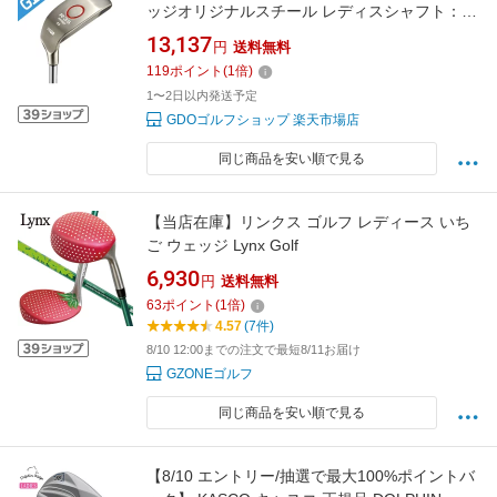
ッジオリジナルスチール レディスシャフト：R-
35ウェッジオリジナルスチールシャフト
13,137
円
送料無料
119
ポイント
(
1
倍)
1〜2日以内発送予定
GDOゴルフショップ 楽天市場店
同じ商品を安い順で見る
【当店在庫】リンクス ゴルフ レディース いち
ご ウェッジ Lynx Golf
6,930
円
送料無料
63
ポイント
(
1
倍)
4.57
(7件)
8/10 12:00までの注文で最短8/11お届け
GZONEゴルフ
同じ商品を安い順で見る
【8/10 エントリー/抽選で最大100%ポイントバ