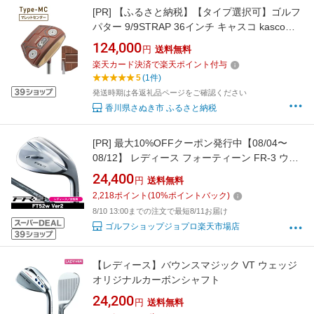
[PR]
【ふるさと納税】【タイプ選択可】ゴルフ
パター 9/9STRAP 36インチ キャスコ kasco
2026年モデル
124,000
円
送料無料
楽天カード決済で楽天ポイント付与
5
(1件)
発送時期は各返礼品ページをご確認ください
香川県さぬき市 ふるさと納税
[PR]
最大10%OFFクーポン発行中【08/04〜
08/12】 レディース フォーティーン FR-3 ウェ
ッジ パールサテン FT-52w Ver2 右利き用 2026
24,400
円
送料無料
年モデル フォーティン FR3 ウェッジ
2,218
ポイント
(
10
%ポイントバック)
8/10 13:00までの注文で最短8/11お届け
ゴルフショップジョプロ楽天市場店
【レディース】バウンスマジック VT ウェッジ
オリジナルカーボンシャフト
24,200
円
送料無料