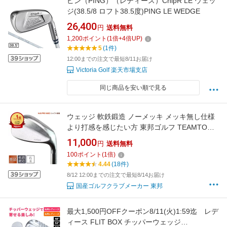
ピン（PING）（レディース）ChipR LE ウェッ
ジ(38.5/8 ロフト38.5度)PING LE WEDGE
26,400
円
送料無料
1,200
ポイント
(
1
倍+
4
倍UP)
5
(1件)
12:00までの注文で最短8/11お届け
Victoria Golf 楽天市場支店
同じ商品を安い順で見る
ウェッジ 軟鉄鍛造 ノーメッキ メッキ無し仕様
より打感を感じたい方 東邦ゴルフ TEAMTOHO
FORGED ゴルフクラブ 店長 オススメ forged
11,000
円
送料無料
ウエッジクラブ S20C CNCフェース加工 スピ
100
ポイント
(
1
倍)
ン性能 各ロフト48度50度52度54度56度58度 バ
4.44
(18件)
ウンス8/12/14/15 ライ角 ヘッド重量460g 35イ
8/12 12:00までの注文で最短8/14お届け
ンチ
国産ゴルフクラブメーカー 東邦
最大1,500円OFFクーポン8/11(火)1:59迄 レデ
ィース FLIT BOX チッパーウェッジ