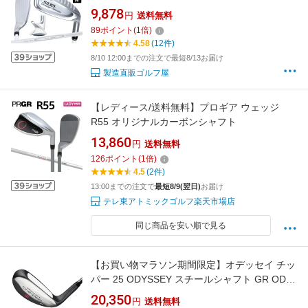
(48°/52°/56°) 女性用 右利き 左利き バンカー ア
9,878
円
送料無料
プローチ サンドウェッチ カーボンシャフト ：
89
ポイント
(
1
倍)
【製造直販ゴルフ屋】※
4.58
(12件)
8/10 12:00までの注文で最短8/13お届け
製造直販ゴルフ屋
【レディース/送料無料】プロギア ウェッジ
R55 オリジナルカーボンシャフト
13,860
円
送料無料
126
ポイント
(
1
倍)
4.5
(2件)
13:00までの注文で
最短8/9(翌日)
お届け
テレ東アトミックゴルフ楽天市場店
同じ商品を安い順で見る
【お買い物マラソン期間限定】オデッセイ チッ
パー 25 ODYSSEY スチールシャフト GR OD
PT CHIPPER 25 WMSグリップ ヘッドカバー付
20,350
円
送料無料