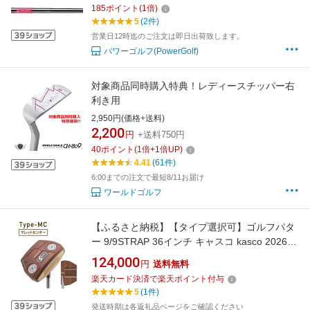
属無し【25】アプローチを「技術で克服した
185
ポイント
(
1
倍)
い」にこだわるのか チッパーを試そう！
5
(2件)
営業日12時迄のご注文は即日出荷致します。
パワーゴルフ(PowerGolf)
対象商品同時購入特典！レディースチッパー右
利き用
2,950円(価格+送料)
2,200
円
+送料750円
40
ポイント
(
1
倍+
1
倍UP)
4.41
(61件)
6:00までの注文で最短8/11お届け
ワールドゴルフ
【ふるさと納税】【タイプ選択可】ゴルフパタ
ー 9/9STRAP 36インチ キャスコ kasco 2026年
モデル
124,000
円
送料無料
楽天カード決済で楽天ポイント付与
5
(1件)
発送時期は各返礼品ページをご確認ください