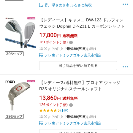
香川県さぬき市 ふるさと納税
【レディース】キャスコ DW-123 ドルフィン
ウェッジ Dolphin DP-231 L カーボンシャフト
17,800
円
送料無料
161
ポイント
(
1
倍)
13:00までの注文で
最短8/9(翌日)
お届け
テレ東アトミックゴルフ楽天市場店
同じ商品を安い順で見る
【レディース/送料無料】プロギア ウェッジ
R35 オリジナルスチールシャフト
13,860
円
送料無料
126
ポイント
(
1
倍)
5
(1件)
13:00までの注文で
最短8/9(翌日)
お届け
テレ東アトミックゴルフ楽天市場店