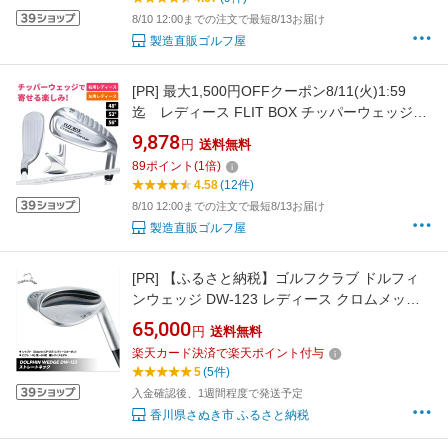
8/10 12:00までの注文で最短8/13お届け
製造直販ゴルフ屋
[PR]
最大1,500円OFFクーポン8/11(火)1:59
迄 レディース FLIT BOX チッパーウェッジ
(48°/52°/56°) 女性用 右利き 左利き バンカー ア
9,878
円
送料無料
プローチ サンドウェッチ カーボンシャフト ：
89
ポイント
(
1
倍)
【製造直販ゴルフ屋】※
4.58
(12件)
8/10 12:00までの注文で最短8/13お届け
製造直販ゴルフ屋
[PR]
【ふるさと納税】ゴルフクラブ ドルフィ
ンウェッジ DW-123 レディース クロムメッキ
ストレートネック カーボン シャフト kasco キ
65,000
円
送料無料
ャスコ | ゴルフ
楽天カード決済で楽天ポイント付与
5
(5件)
入金確認後、1週間程度で発送予定
香川県さぬき市 ふるさと納税