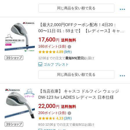
同じ商品を安い順で見る
【最大2,000円OFFクーポン配布！4日20：
00〜11日 01：59まで】 【レディース】キャス
コ ドルフィン ウェッジ DW-123 Dolphin DP-
17,600
円
送料無料
231 カーボンシャフト装着 2023年モデル
160
ポイント
(
1
倍)
［Kasco dolphin wedge］ ゴルフクラブ
4.89
(9件)
12:00までの注文で
最短8/9(翌日)
お届け
ゴルフ プレスト
同じ商品を安い順で見る
【当店在庫】 キャスコ ドルフィン ウェッジ
DW-123 for LADIES レディース 日本仕様
22,000
円
送料無料
200
ポイント
(
1
倍)
4.33
(3件)
8/10 12:00までの注文で最短8/11お届け