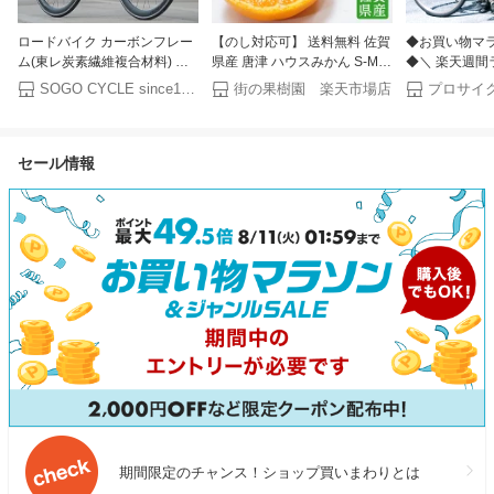
ロードバイク カーボンフレー
【のし対応可】 送料無料 佐賀
◆お買い物マラ
ム(東レ炭素繊維複合材料) シ
県産 唐津 ハウスみかん S-Mサ
◆＼ 楽天週間
マノ製16段変速搭載 700×28c
イズ 約1kg みかん 送料無料 み
／ クロスバイク
SOGO CYCLE since1967
街の果樹園 楽天市場店
プロサイク
700c 自転車 軽量 ドロップハ
かん 糖度 ハウスミカン 贈答
ンチ シマノ6段
ンドル ディスクブレーキ じて
プレゼント 内祝い 出産祝い
ト ワイヤー錠 
んしゃ 通勤 通学 スポーツバ
フルーツギフト ギフト お中元
ポーツ レディ
イク プレゼント 送料無料
食べ物
勤 通学 街乗り
セール情報
「CBR16」
PROVROS 
1年保証】 P-7
期間限定のチャンス！ショップ買いまわりとは