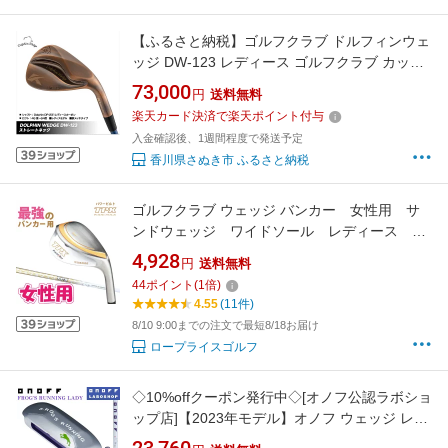
【ふるさと納税】ゴルフクラブ ドルフィンウェ
ッジ DW-123 レディース ゴルフクラブ カッパ
ーメッキ ストレートネック カーボン シャフト
73,000
円
送料無料
kasco キャスコ | ゴルフ
楽天カード決済で楽天ポイント付与
入金確認後、1週間程度で発送予定
香川県さぬき市 ふるさと納税
ゴルフクラブ ウェッジ バンカー 女性用 サ
ンドウェッジ ワイドソール レディース 59
度 カーボンシャフト 送料無料 バンカー
4,928
円
送料無料
専用 TPX WIDE SOLE 単品クラブ
44
ポイント
(
1
倍)
4.55
(11件)
8/10 9:00までの注文で最短8/18お届け
ロープライスゴルフ
◇10%offクーポン発行中◇[オノフ公認ラボショ
ップ店]【2023年モデル】オノフ ウェッジ レデ
ィース フロッグス ランニング オリジナルシャ