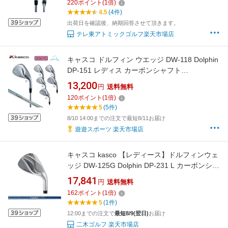
220
ポイント
(
1
倍)
4.5
(4件)
出荷日を確認後、納期回答させて頂きます。
テレ東アトミックゴルフ楽天市場店
キャスコ ドルフィン ウエッジ DW-118 Dolphin
DP-151 レディス カーボンシャフト
【DOLPHIN】【KASCO】【DW 118】
13,200
円
送料無料
120
ポイント
(
1
倍)
5
(5件)
8/10 14:00までの注文で最短8/11お届け
遊遊スポーツ 楽天市場店
キャスコ kasco 【レディース】ドルフィンウェ
ッジ DW-125G Dolphin DP-231 L カーボンシャ
フト 2025
17,841
円
送料無料
162
ポイント
(
1
倍)
5
(1件)
12:00までの注文で
最短8/9(翌日)
お届け
二木ゴルフ 楽天市場店