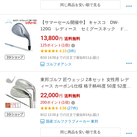
同じ商品を安い順で見る
【サマーセール開催中】 キャスコ DW-
120G レディース セミグースネック ドル
フィンウェッジ カーボンシャフト Dolphin
13,800
円
送料無料
DP-151 kasco Dolphin Wedge DW120G
125
ポイント
(
1
倍)
4.33
(3件)
8/10 14:00までの注文で最短8/11お届け
ゴルフオアシス
東邦ゴルフ 匠ウェッジ 2本セット 女性用 レデ
ィース カーボンL仕様 格子柄46度 50度 52度
54度 56度 58度 60度 62度 ウエッジクラブ ゴル
22,000
円
送料無料
フクラブ ゴルフ女子 市川町の職人の技 カーボ
200
ポイント
(
1
倍)
ンシャフト L仕様 アプローチ ウェッジ レディ
4.56
(27件)
ース レディース ピッチングウェッジ
8/12 12:00までの注文で最短8/14お届け
国産ゴルフクラブメーカー 東邦
同じ商品を安い順で見る