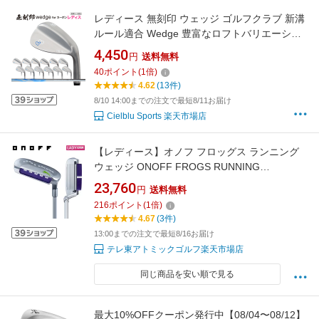
レディース 無刻印 ウェッジ ゴルフクラブ 新溝
ルール適合 Wedge 豊富なロフトバリエーショ
ン 【ノーロゴ】【カーボンシャフト】【女性】
4,450
円
送料無料
【Ly】
40
ポイント
(
1
倍)
4.62
(13件)
8/10 14:00までの注文で最短8/11お届け
Cielblu Sports 楽天市場店
【レディース】オノフ フロッグス ランニング
ウェッジ ONOFF FROGS RUNNING
ORIGINAL カーボンシャフト
23,760
円
送料無料
216
ポイント
(
1
倍)
4.67
(3件)
13:00までの注文で最短8/16お届け
テレ東アトミックゴルフ楽天市場店
同じ商品を安い順で見る
最大10%OFFクーポン発行中【08/04〜08/12】