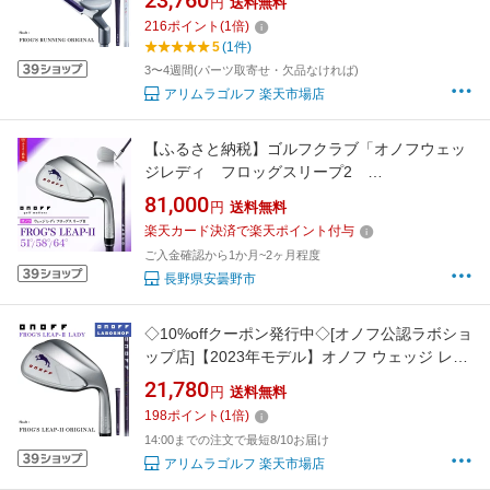
23,760
円
送料無料
フト ONOFF WEDGE LADY FROG'S
216
ポイント
(
1
倍)
RUNNING ORIGINAL 女性用 やさしい お助け
5
(1件)
アプローチ チッパー
3〜4週間(パーツ取寄せ・欠品なければ)
アリムラゴルフ 楽天市場店
【ふるさと納税】ゴルフクラブ「オノフウェッ
ジレディ フロッグスリープ2
51°/58°/64°」 【 ゴルフ ゴルフクラブ オノフ
81,000
円
送料無料
ウエッジ ゴルフ場 コンペ 長野県 安曇野 安曇野
楽天カード決済で楽天ポイント付与
市 信州 】
ご入金確認から1か月~2ヶ月程度
長野県安曇野市
◇10%offクーポン発行中◇[オノフ公認ラボショ
ップ店]【2023年モデル】オノフ ウェッジ レデ
ィース フロッグス リープ 2 オリジナルシャフ
21,780
円
送料無料
ト ONOFF WEDGE LADY FROG'S LEAP-2
198
ポイント
(
1
倍)
ORIGINAL 51° 58° 64° 女性用 やさしい お助け
14:00までの注文で最短8/10お届け
バンカー
アリムラゴルフ 楽天市場店