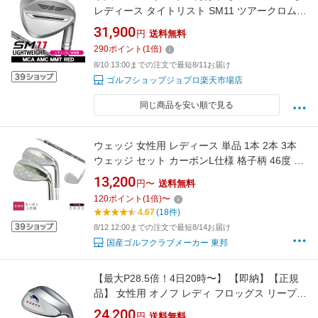
レディース タイトリスト SM11 ツアークロム
ライトウエイト ウェッジ MCA AMC MMT Red
31,900
円
送料無料
右利き用 2026年モデル
290
ポイント
(
1
倍)
8/10 13:00までの注文で最短8/11お届け
ゴルフショップジョプロ楽天市場店
同じ商品を安い順で見る
ウェッジ 女性用 レディース 単品 1本 2本 3本
ウェッジ セット カーボンL仕様 格子柄 46度 50
度 52度 54度 56度 58度 60度 62度 工場直売ウ
13,200
円〜
送料無料
エッジ 東邦ゴルフ アプローチウェッジ AW サ
120
ポイント
(
1
倍)
〜
ンドウェッジ SW ロブウェッジ ゴルフクラブ
4.67
(18件)
ゴルフ女子 SUS304 クロム鋼 軟鉄鍛造
8/12 12:00までの注文で最短8/14お届け
国産ゴルフクラブメーカー 東邦
【最大P28.5倍！4日20時〜】 【即納】【正規
品】 女性用 オノフ レディ フロッグス リープ2
ウェッジ 純正 通常生産品 ONOFF LADY
24,200
円
送料無料