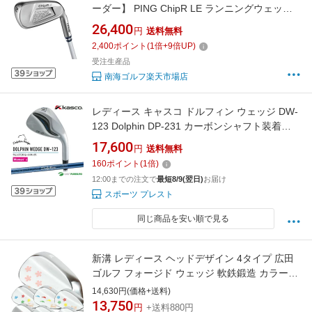
ーダー】 PING ChipR LE ランニングウェッジ
レディス
26,400
円
送料無料
2,400
ポイント
(
1
倍+
9
倍UP)
受注生産品
南海ゴルフ楽天市場店
レディース キャスコ ドルフィン ウェッジ DW-
123 Dolphin DP-231 カーボンシャフト装着
2023年モデル Kasco dolphin wedge 2023年3月
17,600
円
送料無料
発売 女性用 ゴルフクラブ
160
ポイント
(
1
倍)
12:00までの注文で
最短8/9(翌日)
お届け
スポーツ プレスト
同じ商品を安い順で見る
新溝 レディース ヘッドデザイン 4タイプ 広田
ゴルフ フォージド ウェッジ 軟鉄鍛造 カラーカ
スタムを楽しもう
14,630円(価格+送料)
13,750
円
+送料880円