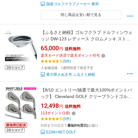
国産ゴルフクラブメーカー 東邦
同じ商品を安い順で見る
【ふるさと納税】ゴルフクラブ ドルフィンウェ
ッジ DW-123 レディース クロムメッキ ストレ
ートネック カーボン シャフト kasco キャスコ |
65,000
円
送料無料
ゴルフ
楽天カード決済で楽天ポイント付与
5
(5件)
入金確認後、1週間程度で発送予定
香川県さぬき市 ふるさと納税
【8/10 エントリー/抽選で最大100%ポイントバ
ック】 Cleveland GOLF クリーブランドゴルフ
日本正規品 SMART SOLE FULL-FACE スマー
12,498
円
送料無料
トソール フルフェース UST RECOIL DART 50
113
ポイント
(
1
倍)
WEDGE カーボンシャフト 「 レディスモデル
5
(5件)
」 【当店在庫品】
9:00までの注文で
最短8/9(翌日)
お届け
EZAKI NET GOLF