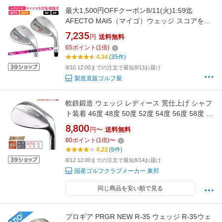
最大1,500円OFFクーポン8/11(火)1:59迄
AFECTO MAI5（マイゴ）ウェッジ スコアを縮
めよう！カンタンに-5打！目指せ100切り！レ
7,235
円
送料無料
ディース ウェッジ／右利き用/左利き用！女性
65
ポイント
(
1
倍)
用 ：【製造直販ゴルフ屋】※
4.34
(35件)
8/10 12:00までの注文で最短8/13お届け
製造直販ゴルフ屋
軟鉄鍛造 ウェッジ レディース 荒仕上げ シャフ
ト装着 46度 48度 50度 52度 54度 56度 58度 60
度 62度 FORGED フォージド ウエッジ ゴルフ
8,800
円〜
送料無料
クラブ 粗仕上げ 粗研磨仕上げ 荒研磨仕上げ ゴ
80
ポイント
(
1
倍)
〜
ルフ女子 地クラブ レディース 東邦ゴルフ
4.22
(9件)
S20C 丸棒鍛造 日本シャフト NS-CI
8/12 12:00までの注文で最短8/14お届け
国産ゴルフクラブメーカー 東邦
同じ商品を安い順で見る
プロギア PRGR NEW R-35 ウェッジ R-35ウェ