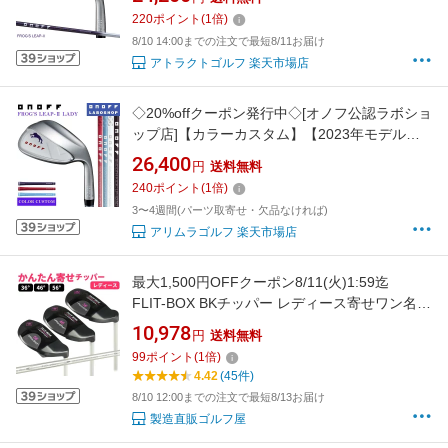
FROG'S LEAP 51度/58度/64度
220
ポイント
(
1
倍)
8/10 14:00までの注文で最短8/11お届け
アトラクトゴルフ 楽天市場店
◇20%offクーポン発行中◇[オノフ公認ラボショ
ップ店]【カラーカスタム】【2023年モデル】
オノフ ウェッジ レディース フロッグス リープ
26,400
円
送料無料
2 ONOFF WEDGE LADY FROG'S LEAP-2
240
ポイント
(
1
倍)
ORIGINAL 51° 58° 64° 女性用 やさしい お助け
3〜4週間(パーツ取寄せ・欠品なければ)
バンカーが苦手な方に♪
アリムラゴルフ 楽天市場店
最大1,500円OFFクーポン8/11(火)1:59迄
FLIT-BOX BKチッパー レディース寄せワン名人
になろう！チッパーで寄せるという新概念！レ
10,978
円
送料無料
ディース ：【製造直販ゴルフ屋】※
99
ポイント
(
1
倍)
4.42
(45件)
8/10 12:00までの注文で最短8/13お届け
製造直販ゴルフ屋