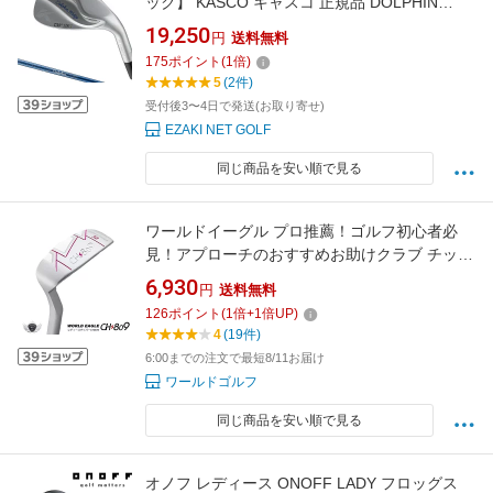
ック】 KASCO キャスコ 正規品 DOLPHIN
WEDGE DW-125G for LADIES ドルフィン ウェ
19,250
円
送料無料
ッジ レディス ( セミグースネック ) Dolphin
175
ポイント
(
1
倍)
DP-231Lカーボンシャフト 2025モデル
5
(2件)
受付後3〜4日で発送(お取り寄せ)
EZAKI NET GOLF
同じ商品を安い順で見る
ワールドイーグル プロ推薦！ゴルフ初心者必
見！アプローチのおすすめお助けクラブ チッパ
ー 左用あり グリーン外からパターの距離感で
6,930
円
送料無料
カップに寄せれます。バンカーやラフの脱出も
126
ポイント
(
1
倍+
1
倍UP)
簡単！【add-option】
4
(19件)
6:00までの注文で最短8/11お届け
ワールドゴルフ
同じ商品を安い順で見る
オノフ レディース ONOFF LADY フロッグス