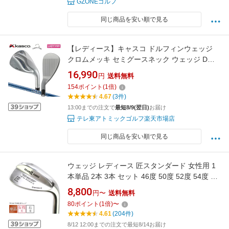
GZONEゴルフ
同じ商品を安い順で見る
【レディース】キャスコ ドルフィンウェッジ
クロムメッキ セミグースネック ウェッジ DW-
125G Dolphin DP-231 L カーボンシャフト
16,990
円
送料無料
154
ポイント
(
1
倍)
4.67
(3件)
13:00までの注文で
最短8/9(翌日)
お届け
テレ東アトミックゴルフ楽天市場店
同じ商品を安い順で見る
ウェッジ レディース 匠スタンダード 女性用 1
本単品 2本 3本 セット 46度 50度 52度 54度 56
度 58度 60度 62度 地クラブ バンカー ピッチン
8,800
円〜
送料無料
グウェッジ アプローチウェッジ サンドウェッ
80
ポイント
(
1
倍)
〜
ジ ロブウェッジ 東邦ゴルフ NS-CI NSスチール
4.61
(204件)
SUS304 クロム鋼 ニッケルクローム
8/12 12:00までの注文で最短8/14お届け