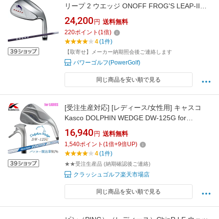
リープ 2 ウエッジ ONOFF FROG'S LEAP-II
ORIGINAL カーボンシャフト【23】
24,200
円
送料無料
220
ポイント
(
1
倍)
4
(1件)
【取寄せ】メーカー納期照会後ご連絡します
パワーゴルフ(PowerGolf)
同じ商品を安い順で見る
[受注生産対応] [レディース/女性用] キャスコ
Kasco DOLPHIN WEDGE DW-125G for
LADIES ドルフィン ウェッジ イチ・ニイ・ゴ
16,940
円
送料無料
ー・ジー （セミグースネック） クロムメッキ
1,540
ポイント
(
1
倍+
9
倍UP)
レディス 右用 N.SPRO ZELOS 7 スチールシャ
4
(1件)
フト [日本正規品] [2025年モデル]
★★受注生産品 (納期確認後ご連絡)
クラッシュゴルフ楽天市場店
同じ商品を安い順で見る