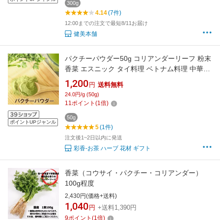
300g
4.14
(7件)
12:00までの注文で最短8/11お届け
健美本舗
パクチーパウダー50g コリアンダーリーフ 粉末
香菜 エスニック タイ料理 ベトナム料理 中華料
理 スパイス ハーブ 調味料
1,200
円
送料無料
24.0円/g (50g)
11
ポイント
(
1
倍)
50g
ポイントUPジャンル
5
(1件)
注文後1~2日以内に発送
彩香-お茶 ハーブ 花材 ギフト
香菜（コウサイ・パクチー・コリアンダー）
100g程度
2,430円(価格+送料)
1,040
円
+送料1,390円
9
ポイント
(
1
倍)