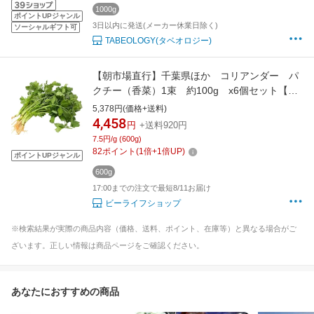
1000g
ポイントUPジャンル
3日以内に発送(メーカー休業日除く)
ソーシャルギフト可
TABEOLOGY(タベオロジー)
【朝市場直行】千葉県ほか コリアンダー パ
クチー（香菜）1束 約100g x6個セット【冷
蔵】
5,378円(価格+送料)
4,458
円
+送料920円
7.5円/g (600g)
82
ポイント
(
1
倍+
1
倍UP)
ポイントUPジャンル
600g
17:00までの注文で最短8/11お届け
ビーライフショップ
※検索結果が実際の商品内容（価格、送料、ポイント、在庫等）と異なる場合がご
ざいます。正しい情報は商品ページをご確認ください。
あなたにおすすめの商品