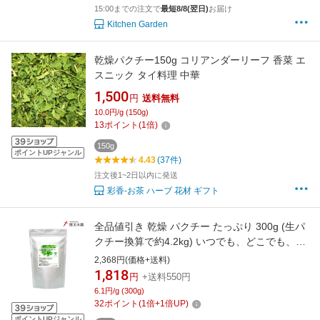
15:00までの注文で
最短8/8(翌日)
お届け
Kitchen Garden
乾燥パクチー150g コリアンダーリーフ 香菜 エ
スニック タイ料理 中華
1,500
円
送料無料
10.0円/g (150g)
13
ポイント
(
1
倍)
150g
ポイントUPジャンル
4.43
(37件)
注文後1~2日以内に発送
彩香-お茶 ハーブ 花材 ギフト
全品値引き 乾燥 パクチー たっぷり 300g (生パ
クチー換算で約4.2kg) いつでも、どこでも、パ
クチーな気分! ドライパクチー 乾燥 コリアンダ
2,368円(価格+送料)
ー
1,818
円
+送料550円
6.1円/g (300g)
32
ポイント
(
1
倍+
1
倍UP)
ポイントUPジャンル