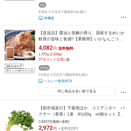
20g
8:00までの注文で最短8/14お届け
有機家
【直送品】醤油と胡麻の香り、国産するめいか
軟骨の旨味と食感!!【業務用】いかなんこつ胡
麻香味漬け 500g【ヘルシ価格】 天然生活 業務
4,082
円
送料無料
用 するめいか軟骨 コリコリ 創作珍味 お酒 おつ
1.7円/g (2,500g)
まみ ご飯のお供 アレンジ 手巻き寿司 ぶっかけ
37
ポイント
(
1
倍)
うどん
2500g
ポイントUPジャンル
14:00までの注文で最短8/30お届け
ヘルシー救急BOX
同じ商品を安い順で見る
【朝市場直行】千葉県ほか コリアンダー パ
クチー（香菜）1束 約100g x4個セット【冷
蔵】
3,892円(価格+送料)
2,972
円
+送料920円