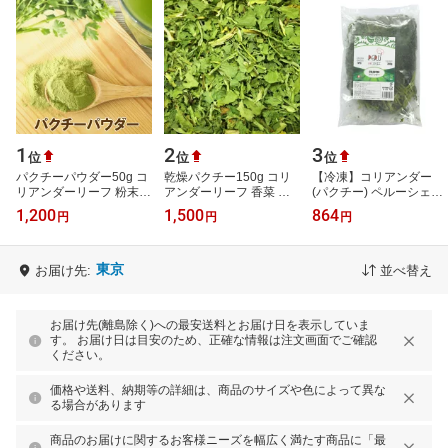
1
2
3
位
位
位
パクチーパウダー50g コ
乾燥パクチー150g コリ
【冷凍】コリアンダー
リアンダーリーフ 粉末
アンダーリーフ 香菜 エ
(パクチー) ペルーシェフ
香菜 エスニック タイ料
スニック タイ料理 中華
300g【要冷凍】【ペル
1,200
1,500
864
円
円
円
理 ベトナム料理 中華料
ー クラントロー】【ペ
理 スパイ…
ルー ハー…
東京
お届け先:
並べ替え
お届け先(離島除く)への最安送料とお届け日を表示していま
す。 お届け日は目安のため、正確な情報は注文画面でご確認
ください。
価格や送料、納期等の詳細は、商品のサイズや色によって異な
る場合があります
商品のお届けに関するお客様ニーズを幅広く満たす商品に「最