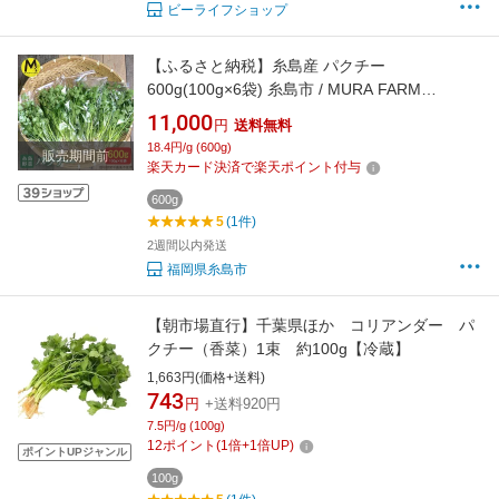
ビーライフショップ
【ふるさと納税】糸島産 パクチー
600g(100g×6袋) 糸島市 / MURA FARM
[AFD001]1万1千円11000円
11,000
円
送料無料
18.4円/g (600g)
販売期間前
楽天カード決済で楽天ポイント付与
600g
5
(1件)
2週間以内発送
福岡県糸島市
【朝市場直行】千葉県ほか コリアンダー パ
クチー（香菜）1束 約100g【冷蔵】
1,663円(価格+送料)
743
円
+送料920円
7.5円/g (100g)
12
ポイント
(
1
倍+
1
倍UP)
ポイントUPジャンル
100g