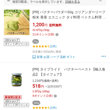
強翌日配送」ラベルを表示しています。
詳細を見る
[PR]
パクチーパウダー50g コリアンダーリーフ
粉末 香菜 エスニック タイ料理 ベトナム料理 中
華料理 スパイス ハーブ 調味料
1,200
円
送料無料
24.0円/g (50g)
11
ポイント
(
1
倍)
50g
ポイントUPジャンル
5
(1件)
注文後1~2日以内に発送
彩香-お茶 ハーブ 花材 ギフト
[PR]
タイプライド パクチーペースト【輸入食
品】【タイフェア】
1,216円(価格+送料)
518
円
+送料698円
2.9円/g (180g)
4
ポイント
(
1
倍)
180g
ポイントUPジャンル
5
(1件)