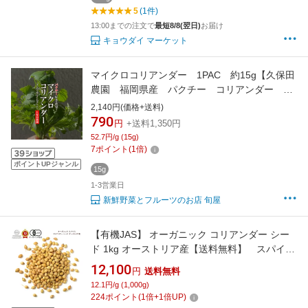
5
(1件)
13:00までの注文で
最短8/8(翌日)
お届け
キョウダイ マーケット
マイクロコリアンダー 1PAC 約15g【久保田
農園 福岡県産 パクチー コリアンダー 野
菜 珍しい野菜】
2,140円(価格+送料)
790
円
+送料1,350円
52.7円/g (15g)
7
ポイント
(
1
倍)
ポイントUPジャンル
15g
1-3営業日
新鮮野菜とフルーツのお店 旬屋
【有機JAS】 オーガニック コリアンダー シー
ド 1kg オーストリア産【送料無料】 スパイス
スパイスセット スパイスカレー おしゃれ 調味
12,100
円
送料無料
料 キャンプ 手作り料理 オールスパイス 食品
12.1円/g (1,000g)
中華 ギフト 業務用 プレゼント ママ友 お家ごは
224
ポイント
(
1
倍+
1
倍UP)
ん