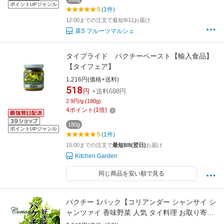
ポイントUPジャンル
5
(1件)
12:00までの注文で最短8/11お届け
菜S フルーツマルシェ
タイプライド パクチーペースト【輸入食品】
【タイフェア】
1,216円(価格+送料)
518
円
+送料698円
2.9円/g (180g)
4
ポイント
(
1
倍)
180g
ポイントUPジャンル
5
(1件)
15:00までの注文で
最短8/8(翌日)
お届け
Kitchen Garden
同じ商品を安い順で見る
パクチー 1パック【コリアンダー シャンサイ シ
ャンツァイ 香味野菜 人気 タイ料理 お取り寄せ
単品 野菜 美味しい おいしい 国産 国内産 日本