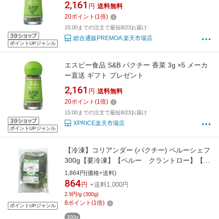
2,161
円
送料無料
20
ポイント
(
1
倍)
15:00までの注文で最短8/23お届け
総合通販PREMOA 楽天市場店
ポイントUPジャンル
エスビー食品 S&B パクチー 香菜 3g ×5 メーカ
ー直送 ギフト プレゼント
2,161
円
送料無料
20
ポイント
(
1
倍)
15:00までの注文で最短8/23お届け
XPRICE楽天市場店
ポイントUPジャンル
【冷凍】コリアンダー (パクチー) ペルーシェフ
300g【要冷凍】【ペルー クラントロー】【ペ
ルー ハーブ】10P04Mar17
1,864円(価格+送料)
864
円
+送料1,000円
2.9円/g (300g)
8
ポイント
(
1
倍)
ポイントUPジャンル
300g