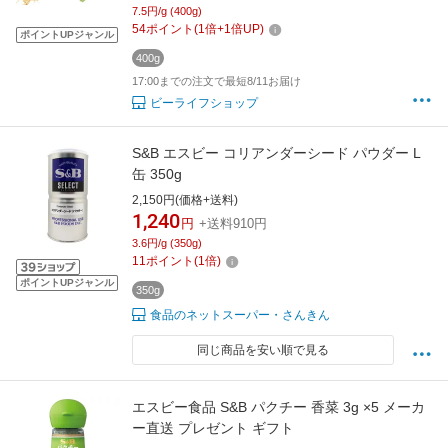
7.5円/g (400g)
54
ポイント
(
1
倍+
1
倍UP)
ポイントUPジャンル
400g
17:00までの注文で最短8/11お届け
ビーライフショップ
S&B エスビー コリアンダーシード パウダー L
缶 350g
2,150円(価格+送料)
1,240
円
+送料910円
3.6円/g (350g)
11
ポイント
(
1
倍)
ポイントUPジャンル
350g
食品のネットスーパー・さんきん
同じ商品を安い順で見る
エスビー食品 S&B パクチー 香菜 3g ×5 メーカ
ー直送 プレゼント ギフト