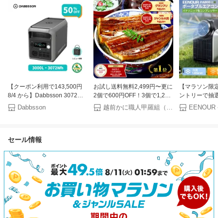
【クーポン利用で143,500円
お試し送料無料2,499円〜更に
【マラソン限定
8/4 から】Dabbsson 3072Wh
2個で600円OFF！3個で1,200
ントリーで抽選
ポータブル電源 3000L 3000W
円OFF！4個で2,000円OFF！
還元】EENOU
Dabbsson
越前かに職人甲羅組（DENSHOKU）
半固体リン酸鉄リチウム 高出
楽天グルメ大賞受賞！楽天1位
PA800 ポー
力 10年長寿命 急速充電 ポー
国産 うなぎ蒲焼き ウナギ お
暖房対応 スポ
タブルバッテリー 大容量 長寿
中元 ギフト 土用丑の日【P】
PA800 ポー
セール情報
命 4000回サイクル 防災 家庭
事不要 冷風 暖
用 蓄電池 停電 ダブソン
プ 内部クリー
クト アウトド
猛暑 湿気