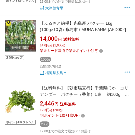
ポイントUPジャンル
15:00までの注文で最短8/10お届け
大津留青果
【ふるさと納税】糸島産 パクチー 1kg
(100g×10袋) 糸島市 / MURA FARM [AFD002]
14000円 1万4千円
14,000
円
送料無料
14.0円/g (1,000g)
販売期間前
楽天カード決済で楽天ポイント付与
1000g
2週間以内発送
福岡県糸島市
【送料無料】【朝市場直行】千葉県ほか コリ
アンダー パクチー（香菜）1束 約100g x2
個セット【冷蔵】
2,446
円
送料無料
12.3円/g (200g)
44
ポイント
(
1
倍+
1
倍UP)
ポイントUPジャンル
200g
17:00までの注文で最短8/11お届け