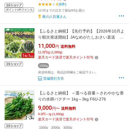
4
(6件)
ポイントUPジャンル
12:00までの注文で最短8/9お届け
夜の八百屋さん
【ふるさと納税】【先行予約】【2026年10月よ
り順次発送開始】JAなめがたしおさい直送 シ
ャンサイ(パクチー1kg)｜シャンサイ パクチー
11,000
円
送料無料
野菜 1kg JA サラダ 鍋 スープ 茨城県 行方市
11.0円/g (1,000g)
(AE-28)
楽天カード決済で楽天ポイント付与
1000g
発送時期は、商品説明欄をご確認下さい。
茨城県行方市
【ふるさと納税】 ＜選べる容量＞さわやかな香
りの水耕パクチー 1kg～3kg F6U-276
9,000
円〜
送料無料
9.0円～/g (1,000g)
楽天カード決済で楽天ポイント付与
1000g
2000g
3000g