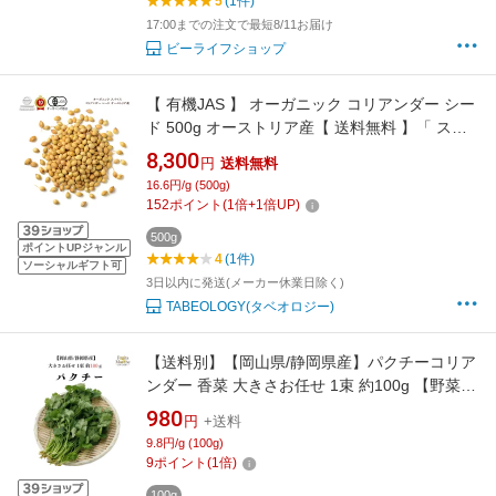
5
(1件)
17:00までの注文で最短8/11お届け
ビーライフショップ
【 有機JAS 】 オーガニック コリアンダー シー
ド 500g オーストリア産【 送料無料 】「 スパ
イス スパイスセット スパイスカレー おしゃれ
8,300
円
送料無料
調味料 キャンプ 手作り料理 オールスパイス 」
16.6円/g (500g)
152
ポイント
(
1
倍+
1
倍UP)
500g
ポイントUPジャンル
4
(1件)
ソーシャルギフト可
3日以内に発送(メーカー休業日除く)
TABEOLOGY(タベオロジー)
【送料別】【岡山県/静岡県産】パクチーコリア
ンダー 香菜 大きさお任せ 1束 約100g 【野菜詰
め合わせセットと同梱で送料無料】
980
円
+送料
9.8円/g (100g)
9
ポイント
(
1
倍)
100g