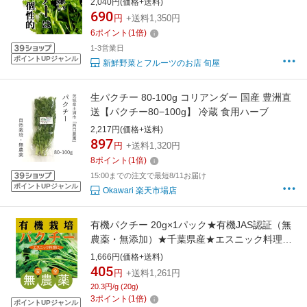
2,040円(価格+送料)
産 新鮮】
690
円
+送料1,350円
6
ポイント
(
1
倍)
1-3営業日
ポイントUPジャンル
新鮮野菜とフルーツのお店 旬屋
生パクチー 80-100g コリアンダー 国産 豊洲直
送【パクチー80−100g】 冷蔵 食用ハーブ
2,217円(価格+送料)
897
円
+送料1,320円
8
ポイント
(
1
倍)
15:00までの注文で最短8/11お届け
ポイントUPジャンル
Okawari 楽天市場店
有機パクチー 20g×1パック★有機JAS認証（無
農薬・無添加）★千葉県産★エスニック料理に
独特な香りづけ
1,666円(価格+送料)
405
円
+送料1,261円
20.3円/g (20g)
3
ポイント
(
1
倍)
ポイントUPジャンル