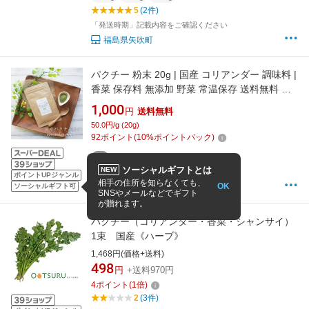
5
(2件)
「発送時期」記載内容をご確認ください
福島県矢吹町
パクチー 粉末 20g | 国産 コリアンダー 調味料 |
香菜 保存料 無添加 野菜 常温保存 送料無料 ス
パイス ハーブ パウダー ハーブティー 料理 カレ
1,000
円
送料無料
ー 香り メール便 送料無料 ギフト お試し 珍し
50.0円/g (20g)
い お中元
92
ポイント
(
10
%ポイントバック)
20g
ソーシャルギフトとは
NEW
5
(2件)
ポイントUPジャンル
相手の住所を知らなくても、
OK
ソーシャルギフト可
こんにゃく屋生田目屋
SNSやメールなどでギフト
が贈れます。
パクチー（コリアンダー・香菜・シャンサイ）
1束 国産《ハーブ》
1,468円(価格+送料)
498
円
+送料970円
4
ポイント
(
1
倍)
2
(3件)