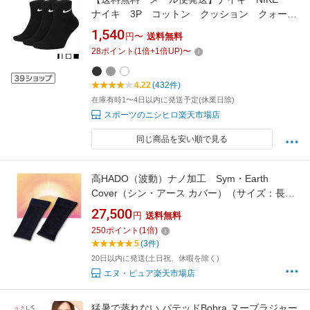
ナイキ 3P コットン クッション クォータ
ー ソックスメンズ レディース ジュニア
1,540
円〜
送料無料
通学 通学ソックス ブラック ホワイト グ
28
ポイント
(
1
倍+
1
倍UP)
〜
レー 3足 3足組 正規品 SX7667
4.22
(432件)
在庫有時1〜4日以内に発送予定(休業日除)
スポーツのニシヒロ楽天市場店
同じ商品を安い順で見る
高HADO（波動）ナノ加工 Sym・Earth
Cover（シン・アース カバー）（サイズ：長さ
約27cm）
27,500
円
送料無料
250
ポイント
(
1
倍)
5
(3件)
20日以内に発送(土日祝、休暇を除く)
エヌ・ピュア楽天市場店
猛暑で蒸れない パテッドBobra ヌーブラジャー