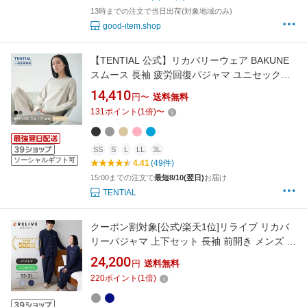
13時までの注文で当日出荷(対象地域のみ)
good-item.shop
【TENTIAL 公式】リカバリーウェア BAKUNE
スムース 長袖 疲労回復パジャマ ユニセックス
上下セット 長袖 リカバリーウェア レディース
14,410
円〜
送料無料
バクネ リカバリーウェア 夏用 ルームウェア 部
131
ポイント
(
1
倍)
〜
屋着 健康 プレゼント ギフト 一般医療機器 血行
促進 リカバリーウエア 母の日 父の日
SS
S
L
LL
3L
ソーシャルギフト可
4.41
(49件)
15:00までの注文で
最短8/10(翌日)
お届け
TENTIAL
クーポン割対象[公式/楽天1位]リライブ リカバ
リーパジャマ 上下セット 長袖 前開き メンズ レ
ディース 男女兼用 綿100 コットン 4重 ガーゼ
24,200
円
送料無料
肌触り リカバリーウェア リカバリーウエア 部
220
ポイント
(
1
倍)
屋着 ルームウェア ナイトウェア 機能性パジャ
マ プレゼント ギフト 誕生日 敬老の日