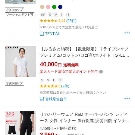
ント ギフト 一般医療機器 血行促進
ソーシャルギフト可
SS
S
M
L
LL
4.41
(95件)
8/10 12:00までの注文で最短8/13お届け
TENTIAL
【ふるさと納税】【数量限定】リライブシャツ
プレミアム/コットン/ロゴ有/ホワイト（S~LLサ
イズより選択可）【Tシャツ カットソー 衣料
40,000
円
送料無料
トップス 人気 女 男 スポーツ ゴルフ ウェア ア
楽天カード決済で楽天ポイント付与
ウトドア リラックス トレンド 春 夏 秋 冬 メン
ズ レディース ユニセックス】
S
M
L
LL
5
(2件)
発送時期は各返礼品ページをご確認ください
宮城県仙台市
リカバリーウェア ReD オーバーパンツ レディ
ース 女性 インナー 血行促進 疲労回復 インナー
ウェア アンダーパンツ 下着 夏 冬 オールシーズ
4,450円〜 (価格+送料)
ン ビジネス 誕生日 プレゼント ギフト 一般医療
3,960