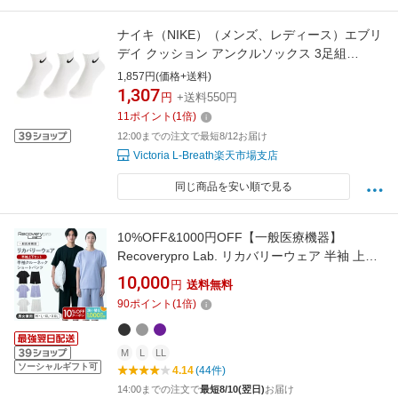
ナイキ（NIKE）（メンズ、レディース）エブリ
デイ クッション アンクルソックス 3足組
SX7667-100SP19 ホワイト
1,857円(価格+送料)
1,307
円
+送料550円
11
ポイント
(
1
倍)
12:00までの注文で最短8/12お届け
Victoria L-Breath楽天市場支店
同じ商品を安い順で見る
10%OFF&1000円OFF【一般医療機器】
Recoverypro Lab. リカバリーウェア 半袖 上下
セット（半袖クルーネック＆ショートパンツ）
10,000
円
送料無料
レディース メンズリカバリーパジャマ 疲労回
90
ポイント
(
1
倍)
復ウェア 夏 血行促進 リラックス トップス ボト
ムス 上下セット リカバリープロラボ
M
L
LL
ソーシャルギフト可
4.14
(44件)
14:00までの注文で
最短8/10(翌日)
お届け