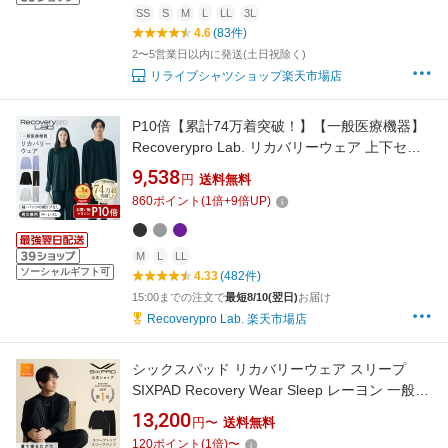
SS
S
M
L
LL
3L
4.6
(83件)
2〜5営業日以内に発送(土日祝除く)
リライブシャツショップ楽天市場店
P10倍【累計74万着突破！】【一般医療機器】
Recoverypro Lab. リカバリーウェア 上下セッ
ト(長袖クルーネック&ロングパンツ)レディース
9,538
円
送料無料
メンズ リカバリーパジャマ 疲労回復ウェア パ
860
ポイント
(
1
倍+
9
倍UP)
ジャマ 血行促進 トップス ボトムス リカバリー
プロラボ 宝島社 宝島チャンネル
M
L
LL
ソーシャルギフト可
4.33
(482件)
15:00までの注文で
最短8/10(翌日)
お届け
Recoverypro Lab. 楽天市場店
シックスパッド リカバリーウェア スリープ
SIXPAD Recovery Wear Sleep レーヨン 一般医
療機器 血行促進 疲労回復 肩こり 筋肉痛 腰痛
13,200
円〜
送料無料
ルームウェア 部屋着 パジャマ 正規品 公式 お祝
120
ポイント
(
1
倍)
〜