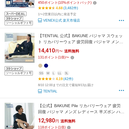
450
ポイント
(
10
%ポイントバック)
4.68
(3,482件)
1〜2営業日以内に発送予定
VENEX公式 楽天市場店
ソーシャルギフト可
【TENTIAL 公式】BAKUNE パジャマ スウェッ
ト リカバリーウェア 疲労回復 パジャマ メンズ
レディース トップス ボトムス 上下セット 長袖
14,410
円〜
送料無料
TENTIAL テンシャル バクネ 前開きタイプ ルー
131
ポイント
(
1
倍)
〜
ムウェア 部屋着 健康 プレゼント ギフト 一般医
療機器 血行促進
ソーシャルギフト可
SS
M
L
LL
3L
4.19
(42件)
8/10 12:00までの注文で最短8/13お届け
TENTIAL
【公式】BAKUNE Pile リカバリーウェア 疲労
回復 パジャマ メンズ レディース 半ズボン ハー
フパンツ テンシャル バクネ ユニセックス パイ
12,980
円
送料無料
ル タオル生地 ルームウェア 部屋着 健康 プレゼ
118
ポイント
(
1
倍)