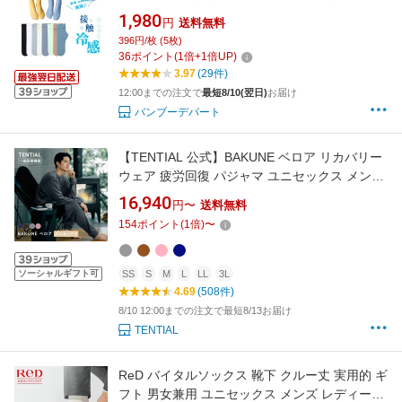
アイスソックス 接触冷感 涼しい 靴下 セット ク
1,980
円
送料無料
ルーソックス おしゃれ かわいい ショート シン
396円/枚 (5枚)
プル ソックス 靴下レディース 春夏秋冬 カジュ
36
ポイント
(
1
倍+
1
倍UP)
アルソックス 冷感靴下
3.97
(29件)
12:00までの注文で
最短8/10(翌日)
お届け
バンブーデパート
【TENTIAL 公式】BAKUNE ベロア リカバリー
ウェア 疲労回復 パジャマ ユニセックス メンズ
レディース トップス ボトムス 上下セット 長袖
16,940
円〜
送料無料
TENTIAL テンシャル バクネ ベロアパジャマ 秋
154
ポイント
(
1
倍)
〜
冬 ルームウェア 部屋着 健康 プレゼント ギフト
一般医療機器 血行促進
ソーシャルギフト可
SS
S
M
L
LL
3L
4.69
(508件)
8/10 12:00までの注文で最短8/13お届け
TENTIAL
ReD バイタルソックス 靴下 クルー丈 実用的 ギ
フト 男女兼用 ユニセックス メンズ レディース