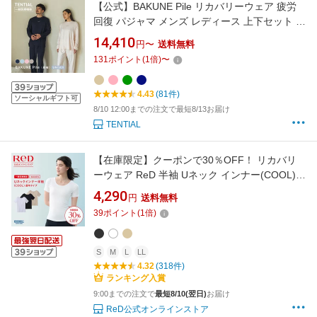
【公式】BAKUNE Pile リカバリーウェア 疲労
回復 パジャマ メンズ レディース 上下セット 長
袖 長ズボン ロングパンツ テンシャル バクネ ユ
14,410
円〜
送料無料
ニセックス パイル タオル生地 ルームウェア 部
131
ポイント
(
1
倍)
〜
屋着 健康 プレゼント ギフト 一般医療機器 血行
促進
4.43
(81件)
ソーシャルギフト可
8/10 12:00までの注文で最短8/13お届け
TENTIAL
【在庫限定】クーポンで30％OFF！ リカバリ
ーウェア ReD 半袖 Uネック インナー(COOL)
通年タイプ レディース 女性 夏 夏用 血行促進
4,290
円
送料無料
疲労回復 下着 薄手 誕生日 プレゼント ギフト
39
ポイント
(
1
倍)
一般医療機器 大きいサイズ レッド公式
S
M
L
LL
4.32
(318件)
ランキング入賞
9:00までの注文で
最短8/10(翌日)
お届け
ReD公式オンラインストア