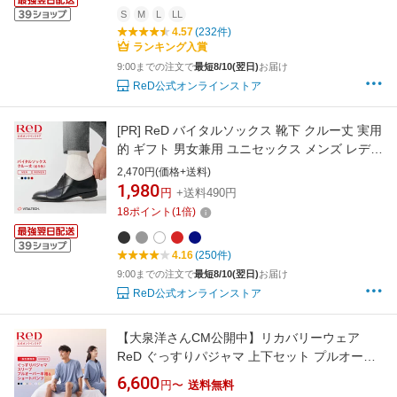
S
M
L
LL
4.57
(232件)
ランキング入賞
9:00までの注文で
最短8/10(翌日)
お届け
ReD公式オンラインストア
[PR]
ReD バイタルソックス 靴下 クルー丈 実用
的 ギフト 男女兼用 ユニセックス メンズ レディ
ース 冬 夏 オールシーズン対応 ビジネス プレゼ
2,470円(価格+送料)
ント 誕生日 プレゼント レッド公式
1,980
円
+送料490円
18
ポイント
(
1
倍)
4.16
(250件)
9:00までの注文で
最短8/10(翌日)
お届け
ReD公式オンラインストア
【大泉洋さんCM公開中】リカバリーウェア
ReD ぐっすりパジャマ 上下セット プルオーバ
ー 半袖 半ズボン 血行促進 疲労回復 夏用 メン
6,600
円〜
送料無料
ズ レディース 男女兼用 誕生日 ギフト ルームウ