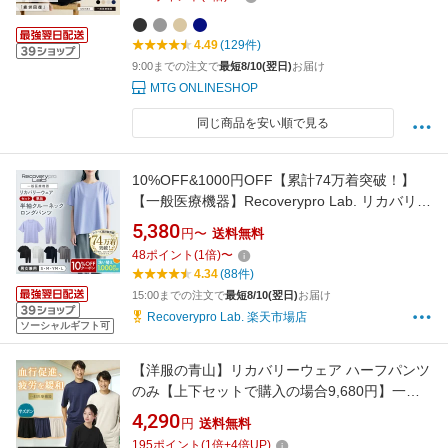
い プレゼント 父の日
4.49
(129件)
9:00までの注文で
最短8/10(翌日)
お届け
MTG ONLINESHOP
同じ商品を安い順で見る
10%OFF&1000円OFF【累計74万着突破！】
【一般医療機器】Recoverypro Lab. リカバリー
ウェア レディース メンズ 上下セット（半袖ク
5,380
円〜
送料無料
ルーネック＆リブ付きロングパンツ）血行促進
48
ポイント
(
1
倍)
〜
リラックス 部屋着 トップス ボトムス 上下セッ
4.34
(88件)
ト睡眠 疲労回復ウェア リカバリープロラボ
15:00までの注文で
最短8/10(翌日)
お届け
Recoverypro Lab. 楽天市場店
ソーシャルギフト可
【洋服の青山】リカバリーウェア ハーフパンツ
のみ【上下セットで購入の場合9,680円】一般
医療機器 血行促進 疲労回復 快眠 ショートパン
4,290
円
送料無料
ツ メンズ レディース ブラック ネイビー グレー
195
ポイント
(
1
倍+
4
倍UP)