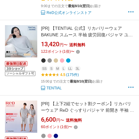
9:00までの注文で
最短8/10(翌日)
お届け
ReD公式オンラインストア
[PR]
【TENTIAL 公式】リカバリーウェア
BAKUNE スムース 半袖 疲労回復パジャマ ユニ
セックス 上下セット 半袖 半ズボン テンシャル
13,420
円〜
送料無料
バクネ リカバリーウェア 夏用 ルームウェア 部
122
ポイント
(
1
倍)
〜
屋着 健康 プレゼント 一般医療機器 血行促進 リ
カバリーウエア レディース 半袖
SS
S
M
L
LL
3L
ソーシャルギフト可
4.5
(175件)
15:00までの注文で
最短8/10(翌日)
お届け
TENTIAL
[PR]
【上下2組でセット割クーポン】リカバリ
ーウェア ReD ぐっすりパジャマ 前開き 半袖 半
ズボン 上下セット 血行促進 疲労回復 前あき ル
6,600
円〜
送料無料
ームウェア メンズ レディース 男女兼用 誕生日
60
ポイント
(
1
倍)
〜
プレゼント ギフト リカバリーパジャマ 一般医
療機器