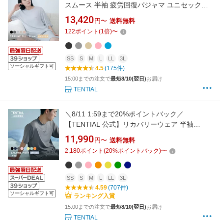
スムース 半袖 疲労回復パジャマ ユニセックス
上下セット 半袖 半ズボン テンシャル バクネ リ
13,420
円〜
送料無料
カバリーウェア 夏用 ルームウェア 部屋着 健康
122
ポイント
(
1
倍)
〜
プレゼント 一般医療機器 血行促進 リカバリー
ウエア レディース 半袖
SS
S
M
L
LL
3L
ソーシャルギフト可
4.5
(175件)
15:00までの注文で
最短8/10(翌日)
お届け
TENTIAL
＼8/11 1:59まで20%ポイントバック／
【TENTIAL 公式】リカバリーウェア 半袖
BAKUNE Mesh ストレッチ性 伸縮性 リカバリ
11,990
円〜
送料無料
ーウェア 半袖 疲労回復 パジャマ メンズ レディ
2,180
ポイント
(
20
%ポイントバック)
〜
ース ユニセックス 上下セット 半袖 リカバリー
ウェア 夏 バクネ メッシュ ユニセックス ルーム
ウェア
SS
S
M
L
LL
3L
4.59
(707件)
ソーシャルギフト可
ランキング入賞
15:00までの注文で
最短8/10(翌日)
お届け
TENTIAL