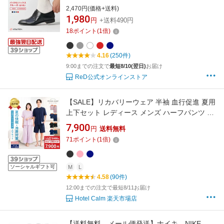
冬 夏 オールシーズン対応 ビジネス プレゼント
2,470円(価格+送料)
誕生日 プレゼント レッド公式
1,980
円
+送料490円
18
ポイント
(
1
倍)
4.16
(250件)
9:00までの注文で
最短8/10(翌日)
お届け
ReD公式オンラインストア
【SALE】リカバリーウェア 半袖 血行促進 夏用
上下セット レディース メンズ ハーフパンツ 天
竺 八分丈パンツ 吸汗速乾 夏 快眠 睡眠 サポー
7,900
円
送料無料
ト 安い コスパ（黒 ブラック ピンク ネイビー
71
ポイント
(
1
倍)
紺）
ソーシャルギフト可
M
L
4.58
(90件)
12:00までの注文で最短8/11お届け
Hotel Calm 楽天市場店
【送料無料 メール便発送】ナイキ NIKE