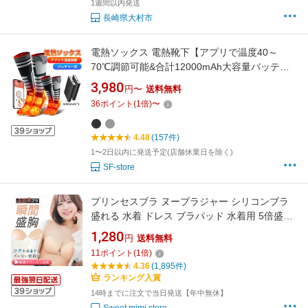
1週間以内発送
長崎県大村市
電熱ソックス 電熱靴下【アプリで温度40～
70℃調節可能&合計12000mAh大容量バッテリ
ー付き】4段階温度調節 APP制御 USB充電式 ス
3,980
円〜
送料無料
キーソックス バッテリー式暖房靴下 速暖 水洗
36
ポイント
(
1
倍)
〜
い可 メンズ レディース 防寒グッズ
4.48
(157件)
1〜2日以内に発送予定(店舗休業日を除く)
SF-store
プリンセスブラ ヌーブラジャー シリコンブラ
盛れる 水着 ドレス ブラパッド 水着用 5倍盛り
ビーチ ボリュームアップ ドレス用 強粘着力 ブ
1,280
円
送料無料
ライダル 海 コスプレ
11
ポイント
(
1
倍)
4.36
(1,895件)
ランキング入賞
14時までに注文で当日発送【年中無休】