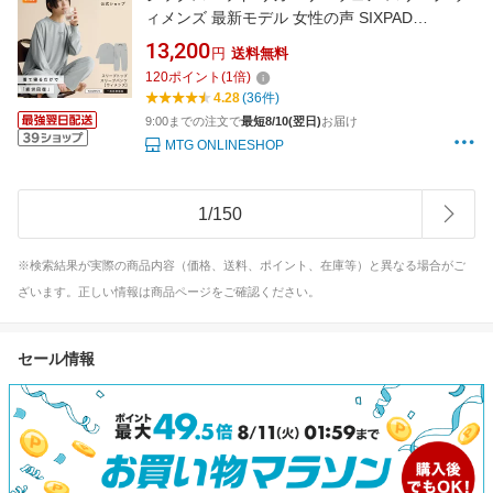
ィメンズ 最新モデル 女性の声 SIXPAD
Recovery Wear Sleep WOMEN 一般医療機器
13,200
円
送料無料
血行促進 疲労回復 ルームウェア 部屋着 パジャ
120
ポイント
(
1
倍)
マ 公式 お祝い プレゼント
4.28
(36件)
9:00までの注文で
最短8/10(翌日)
お届け
MTG ONLINESHOP
1
/
150
※検索結果が実際の商品内容（価格、送料、ポイント、在庫等）と異なる場合がご
ざいます。正しい情報は商品ページをご確認ください。
セール情報