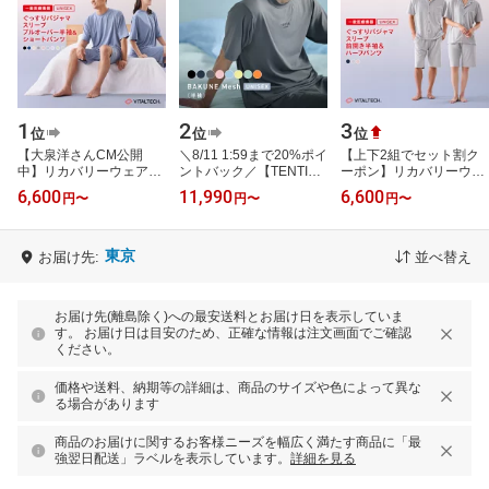
1
2
3
位
位
位
【大泉洋さんCM公開
＼8/11 1:59まで20%ポイ
【上下2組でセット割ク
中】リカバリーウェア
ントバック／【TENTIAL
ーポン】リカバリーウェ
ReD ぐっすりパジャマ
公式】リカバリーウェア
ア ReD ぐっすりパジャ
6,600
11,990
6,600
円
〜
円
〜
円
〜
上下セット プルオーバー
半袖 BAKUNE Mesh ス
マ 前開き 半袖 半ズボン
半袖 半ズボン …
トレッチ性 …
上下セット…
東京
お届け先:
並べ替え
お届け先(離島除く)への最安送料とお届け日を表示していま
す。 お届け日は目安のため、正確な情報は注文画面でご確認
ください。
価格や送料、納期等の詳細は、商品のサイズや色によって異な
る場合があります
商品のお届けに関するお客様ニーズを幅広く満たす商品に「最
強翌日配送」ラベルを表示しています。
詳細を見る