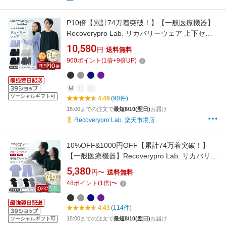
P10倍【累計74万着突破！】【一般医療機器】
Recoverypro Lab. リカバリーウェア 上下セッ
ト（長袖クルーネック＆ロングパンツ）リブ付
10,580
円
送料無料
リカバリーパジャマ 血行促進 リラックス 部屋
960
ポイント
(
1
倍+
9
倍UP)
着 パジャマ トップス ボトムス レディース メン
ズ 疲労回復ウェア リカバリープロラボ
M
L
LL
ソーシャルギフト可
4.49
(90件)
15:00までの注文で
最短8/10(翌日)
お届け
Recoverypro Lab. 楽天市場店
10%OFF&1000円OFF【累計74万着突破！】
【一般医療機器】Recoverypro Lab. リカバリー
ウェア メンズ レディース 上下セット（半袖ク
5,380
円〜
送料無料
ルーネック＆ショートパンツ）リカバリーパジ
48
ポイント
(
1
倍)
〜
ャマ 血行促進 リラックス トップス ボトムス 疲
労回復ウェア リカバリープロラボ 宝島社
4.43
(114件)
15:00までの注文で
最短8/10(翌日)
お届け
ソーシャルギフト可