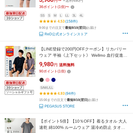
円〜
+送料490円
機器 レッド公式
36
ポイント
(
1
倍)
〜
SS
S
M
L
LL
3L
4L
4.53
(158件)
9:00までの注文で
最短8/10(翌日)
お届け
ReD公式オンラインストア
【LINE登録で200円OFFクーポン】リカバリー
ウェア 半袖《上下セット》 Wellmo 血行促進/
なめらかな肌触り 遠赤外線 パジャマ メンズ レ
9,980
円
送料無料
ディース 夏 男女兼用 吸汗速乾 ルームウェア ギ
90
ポイント
(
1
倍)
フト プレゼント 睡眠 サポート 快眠 グッズ 在
宅勤務【30日間全額返金保証】
S/M/L/LL
ソーシャルギフト可
4.93
(94件)
15:00までの注文で
最短8/10(翌日)
お届け
PEGASUS STORE
【ポイント5倍】【10％OFF】着るタオル 大人
速乾 綿100% ルームウェア 湯冷め防止 タオル