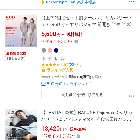
Recoverypro Lab. 楽天市場店
【上下2組でセット割クーポン】リカバリーウ
ェア ReD ぐっすりパジャマ 前開き 半袖 半ズボ
ン 上下セット 血行促進 疲労回復 前あき ルーム
6,600
円〜
送料無料
ウェア メンズ レディース 男女兼用 誕生日 プレ
60
ポイント
(
1
倍)
〜
ゼント ギフト リカバリーパジャマ 一般医療機
器
S
M
L
LL
4.57
(232件)
ランキング入賞
9:00までの注文で
最短8/10(翌日)
お届け
ReD公式オンラインストア
同じ商品を安い順で見る
【TENTIAL 公式】BAKUNE Pajamas Dry リカ
バリーウェア パジャマタイプ 疲労回復パジャ
マ メンズ レディース 上下セット 長袖 前開きパ
13,420
円〜
送料無料
ジャマ テンシャルバクネ ユニセックス 前開き
122
ポイント
(
1
倍)
〜
タイプ ルームウェア 部屋着 健康 プレゼント ギ