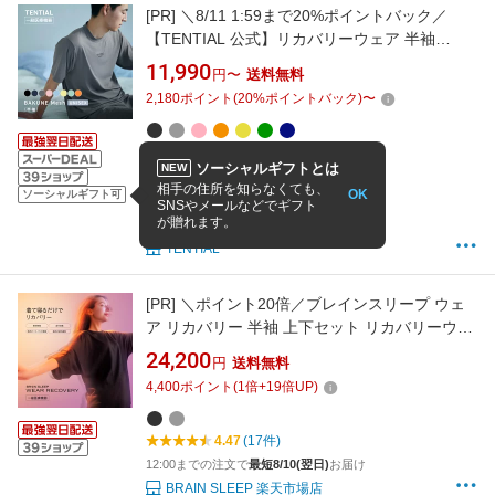
[PR]
＼8/11 1:59まで20%ポイントバック／
【TENTIAL 公式】リカバリーウェア 半袖
BAKUNE Mesh ストレッチ性 伸縮性 リカバリ
11,990
円〜
送料無料
ーウェア 半袖 疲労回復 パジャマ メンズ レディ
2,180
ポイント
(
20
%ポイントバック)
〜
ース ユニセックス 上下セット 半袖 リカバリー
ウェア 夏 バクネ メッシュ ユニセックス ルーム
ウェア
SS
S
M
L
LL
3L
ソーシャルギフトとは
NEW
4.59
(707件)
相手の住所を知らなくても、
OK
ソーシャルギフト可
ランキング入賞
SNSやメールなどでギフト
が贈れます。
15:00までの注文で
最短8/10(翌日)
お届け
TENTIAL
[PR]
＼ポイント20倍／ブレインスリープ ウェ
ア リカバリー 半袖 上下セット リカバリーウェ
ア スリープウェア ユニセックス 一般医療機器
24,200
円
送料無料
4,400
ポイント
(
1
倍+
19
倍UP)
4.47
(17件)
12:00までの注文で
最短8/10(翌日)
お届け
BRAIN SLEEP 楽天市場店