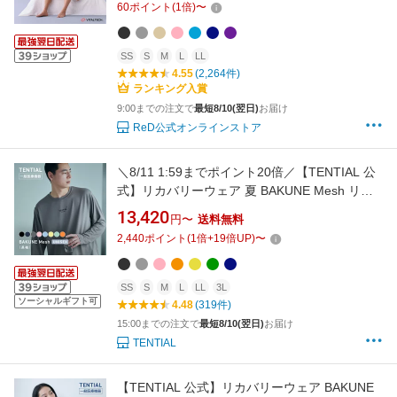
60
ポイント
(
1
倍)
〜
ェア リカバリーパジャマ 一般医療機器
SS
S
M
L
LL
4.55
(2,264件)
ランキング入賞
9:00までの注文で
最短8/10(翌日)
お届け
ReD公式オンラインストア
＼8/11 1:59までポイント20倍／【TENTIAL 公
式】リカバリーウェア 夏 BAKUNE Mesh リカ
バリーウェア 疲労回復 パジャマ メンズ レディ
13,420
円〜
送料無料
ース 上下セット 長袖 長ズボン ロングパンツ テ
2,440
ポイント
(
1
倍+
19
倍UP)
〜
ンシャル バクネ メッシュ ユニセックス ルーム
ウェア 部屋着 健康 ギフト 一般医療機器
SS
S
M
L
LL
3L
ソーシャルギフト可
4.48
(319件)
15:00までの注文で
最短8/10(翌日)
お届け
TENTIAL
【TENTIAL 公式】リカバリーウェア BAKUNE