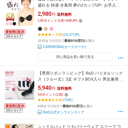
盛れる 快適 水着用 夢の2カップUP↑ お手入れ
はヌーブラソープ シリコンブラ ブライダル ウ
2,980
円
送料無料
エディング ドレス ブライダルインナー チュー
135
ポイント
(
1
倍+
4
倍UP)
ブトップ 結婚式 小胸 高粘着 敏感肌 海 プール
ストラップレス バストアップ
3.98
(10,371件)
15:00までの注文で
最短8/10(翌日)
お届け
CARDRONA(カードローナ)
同じ商品を安い順で見る
【専用リボンラッピング】ReD バイタルソック
ス［クルー丈］3足 ギフトBOX入り 男女兼用
ユニセックス メンズ レディース オールシーズ
5,940
円
送料無料
ン対応 ビジネス 誕生日 プレゼント ギフト 自分
54
ポイント
(
1
倍)
用 実用的ギフト
4.56
(72件)
9:00までの注文で
最短8/10(翌日)
お届け
ReD公式オンラインストア
シックスパッド リカバリーウェア スリープ ウ