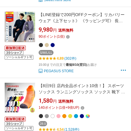
Sweet mimi store
【LINE登録で200円OFFクーポン】リカバリー
ウェア《上下セット》 《ラッピング可》 長袖
Wellmo なめらかな肌触り ルームウェア パジャ
9,980
円
送料無料
マ メンズ レディース 男女兼用 部屋着 血行促進
90
ポイント
(
1
倍)
ギフト プレゼント 睡眠 サポート 快眠 グッズ
夏【30日間全額返金保証】
S/M/L/LL
ソーシャルギフト可
4.89
(302件)
15:00までの注文で
最短8/10(翌日)
お届け
PEGASUS STORE
【8日9日 店内全品ポイント10倍！】 スポーツ
ソックス ランニングソックス ソックス 靴下 ス
ニーカーソックス くるぶしソックス ショート
1,580
円
送料無料
速乾 防臭 メンズ レディース トレーニング ウォ
140
ポイント
(
1
倍+
9
倍UP)
ーキング メッシュ プレゼント 薄手 部活 24-
28cm 3足
28.0
ソーシャルギフト可
4.54
(1,528件)