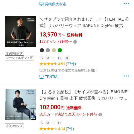
長崎県大村市
＼サタプラで紹介されました！／【TENTIAL 公
式】リカバリーウェア BAKUNE DryPro 疲労回
復パジャマ リカバリーパジャマ ユニセックス
13,970
円〜
送料無料
半袖 長袖 リカバリー 疲労回復ウェア パジャマ
127
ポイント
(
1
倍)
〜
バクネ 部屋着 健康 プレゼント ギフト 一般医療
機器 リカバリーウェア ギフト 夏用
ソーシャルギフト可
S
M
L
LL
3L
4.51
(77件)
8/10 12:00までの注文で最短8/13お届け
TENTIAL
【ふるさと納税】【サイズが選べる】BAKUNE
Dry Men’s 長袖 上下 疲労回復 リカバリー ウェ
ア 【 ネイビー / S〜XLサイズ 】 / テンシャ
102,000
円
送料無料
ル bakune パジャマ リカバリーウェア 疲労回
楽天カード決済で楽天ポイント付与
復 スウェット / 大村市 / 株式会社
TENTIAL[ACAD041]
S
M
L
LL
4.14
(7件)