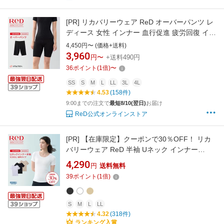
[PR]
リカバリーウェア ReD オーバーパンツ レ
ディース 女性 インナー 血行促進 疲労回復 イン
ナーウェア アンダーパンツ 下着 夏 冬 オールシ
4,450円〜 (価格+送料)
ーズン ビジネス 誕生日 プレゼント ギフト 一般
3,960
円〜
+送料490円
医療機器 レッド公式
36
ポイント
(
1
倍)
〜
SS
S
M
L
LL
3L
4L
4.53
(158件)
9:00までの注文で
最短8/10(翌日)
お届け
ReD公式オンラインストア
[PR]
【在庫限定】クーポンで30％OFF！ リカ
バリーウェア ReD 半袖 Uネック インナー
(COOL) 通年タイプ レディース 女性 夏 夏用 血
4,290
円
送料無料
行促進 疲労回復 下着 薄手 誕生日 プレゼント
39
ポイント
(
1
倍)
ギフト 一般医療機器 大きいサイズ レッド公式
S
M
L
LL
4.32
(318件)
ランキング入賞