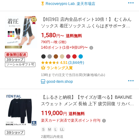
Recoverypro Lab. 楽天市場店
【8日9日 店内全品ポイント10倍！】 むくみん
ソックス 着圧ソックス ふくらはぎサポーター
着圧レギンス 着圧靴下 レディース メンズ プレ
1,580
円〜
送料無料
ゼント ギフト 足つり防止 肉離れ 下肢静脈瘤 ナ
790円～/枚 (2枚)
イロン 脚ケア 加圧 弾性ストッキング 冷え対策
140
ポイント
(
1
倍+
9
倍UP)
〜
両足セット
4.51
(3,844件)
ソーシャルギフト可
ランキング入賞
13時までの注文で当日出荷(対象地域のみ)
good-item.shop
【ふるさと納税】【サイズが選べる】BAKUNE
スウェット メンズ 長袖 上下 疲労回復 リカバリ
ー ウェア 【 ネイビー】S〜XLサイズ / テン
119,000
円
送料無料
シャル bakune パジャマ リカバリーウェア 疲
楽天カード決済で楽天ポイント付与
労回復 スウェット / 大村市 / 株式会社
TENTIAL[ACAD057]
S
M
L
LL
2週間以内発送