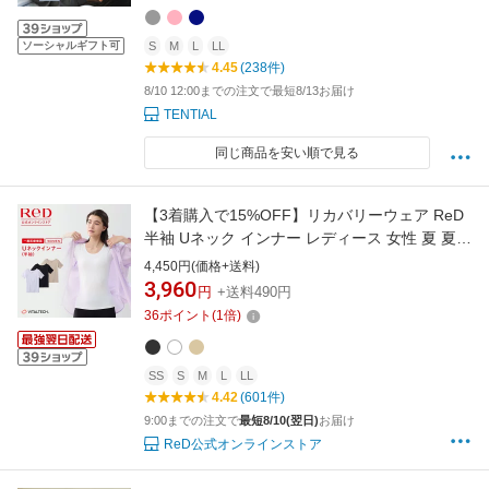
フト 一般医療機器 血行促進
ソーシャルギフト可
S
M
L
LL
4.45
(238件)
8/10 12:00までの注文で最短8/13お届け
TENTIAL
同じ商品を安い順で見る
【3着購入で15%OFF】リカバリーウェア ReD
半袖 Uネック インナー レディース 女性 夏 夏用
血行促進 疲労回復 下着 薄手 誕生日 プレゼント
4,450円(価格+送料)
ギフト 一般医療機器 大きいサイズ レッド公式
3,960
円
+送料490円
36
ポイント
(
1
倍)
SS
S
M
L
LL
4.42
(601件)
9:00までの注文で
最短8/10(翌日)
お届け
ReD公式オンラインストア