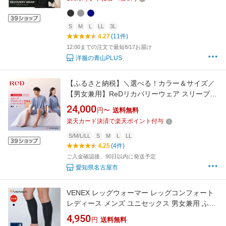
黒 紺 パジャマ ギフト 敬老の日 プレゼント xyz
S
M
L
LL
3L
4.27
(11件)
12:00までの注文で最短8/17お届け
洋服の青山PLUS
【ふるさと納税】＼選べる！カラー＆サイズ／
【男女兼用】ReDリカバリーウェア スリープ
プルオーバー半袖 ショートパンツ パジャマ ル
24,000
円〜
送料無料
ームウェア 疲労回復 血行促進 一般医療機器 バ
楽天カード決済で楽天ポイント付与
イタルテック
S/M/L/LL
S
M
L
LL
4.25
(4件)
ご入金確認後、90日以内に発送予定
愛知県名古屋市
VENEX レッグウォーマー レッグコンフォート
レディース メンズ ユニセックス 男女兼用 ふく
らはぎ 快適 健康 ギフト 疲労 回復 休養 快眠 ベ
4,950
円
送料無料
ネックス 冷房対策 プレゼント 【VENEX公式】