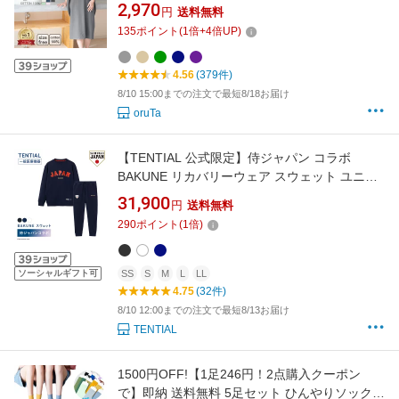
地 湯上り ガーゼ ワンピース バスローブ おすす
2,970
円
送料無料
め 薄手 綿 出産祝い プレゼント 贈り物
135
ポイント
(
1
倍+
4
倍UP)
4.56
(379件)
8/10 15:00までの注文で最短8/18お届け
oruTa
【TENTIAL 公式限定】侍ジャパン コラボ
BAKUNE リカバリーウェア スウェット ユニセ
ックス 上下セット 春 秋 冬用 一般医療機器 疲
31,900
円
送料無料
労回復 パジャマ 血行促進 コリ等の改善 プレゼ
290
ポイント
(
1
倍)
ント ギフト 男女兼用 メンズ レディース テンシ
ャル バクネ ばくね 侍ジャパンOFFICIALグッズ
ソーシャルギフト可
SS
S
M
L
LL
4.75
(32件)
8/10 12:00までの注文で最短8/13お届け
TENTIAL
1500円OFF!【1足246円！2点購入クーポン
で】即納 送料無料 5足セット ひんやりソックス