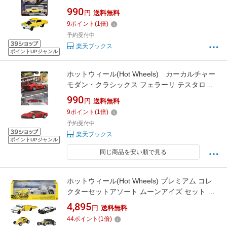
JHW35
990
円
送料無料
9
ポイント
(
1
倍)
予約受付中
楽天ブックス
ポイントUPジャンル
ホットウィール(Hot Wheels) カーカルチャー
モダン・クラシックス フェラーリ テスタロッ
サ 乗り物おもちゃ ミニカー 3歳から レッド
990
円
送料無料
JKF00
9
ポイント
(
1
倍)
予約受付中
楽天ブックス
ポイントUPジャンル
同じ商品を安い順で見る
ホットウィール(Hot Wheels) プレミアム コレ
クターセットアソート ムーンアイズ セット ミ
ニカー 4台 3歳から GMH39-978H
4,895
円
送料無料
44
ポイント
(
1
倍)