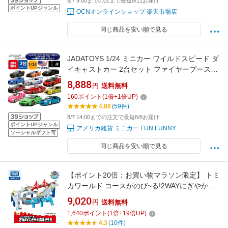
8/7 9:00までの注文で最短8/11お届け
ポイントUPジャンル
OCNオンラインショップ 楽天市場店
同じ商品を安い順で見る
JADATOYS 1/24 ミニカー ワイルドスピード ダ
イキャストカー 2台セット ファイヤーブースト
ダイキャスト 車 ワイルドスピード グッズ ワイ
8,888
円
送料無料
スピ アメ車 車 おもちゃ 新作 ファスト X スー
160
ポイント
(
1
倍+
1
倍UP)
パーコンボ ジェットブレイク ハン 福袋 ファス
4.88
(59件)
トX ギフト プレゼント 映画グッズ
8/7 14:00までの注文で最短8/8お届け
ポイントUPジャンル
アメリカ雑貨 ミニカー FUN FUNNY
ソーシャルギフト可
同じ商品を安い順で見る
【ポイント20倍：お買い物マラソン限定】 トミ
カワールド コースがのび~る!2WAYにぎやか高
速どうろ | タカラトミー トミカ tomica トミカ
9,020
円
送料無料
高速道路 高速道路 高速どうろ 高速 道路 コース
1,640
ポイント
(
1
倍+
19
倍UP)
セット トミカタウン おもちゃ こども 子供 ミニ
4.3
(10件)