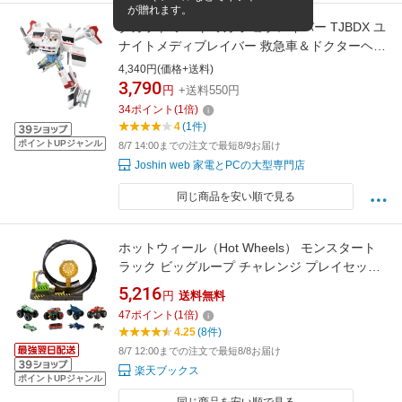
が贈れます。
タカラトミー トミカ ジョブレイバー TJBDX ユ
ナイトメディブレイバー 救急車＆ドクターヘリ
合体セット トミカ
4,340円(価格+送料)
3,790
円
+送料550円
34
ポイント
(
1
倍)
4
(1件)
ポイントUPジャンル
8/7 14:00までの注文で最短8/9お届け
Joshin web 家電とPCの大型専門店
同じ商品を安い順で見る
ホットウィール（Hot Wheels） モンスタート
ラック ビッグループ チャレンジ プレイセット
【ミニカー】モンスタートラック×4、ミニカー
5,216
円
送料無料
×4 計8台付 【4才~】 HGV15
47
ポイント
(
1
倍)
4.25
(8件)
8/7 12:00までの注文で最短8/8お届け
楽天ブックス
ポイントUPジャンル