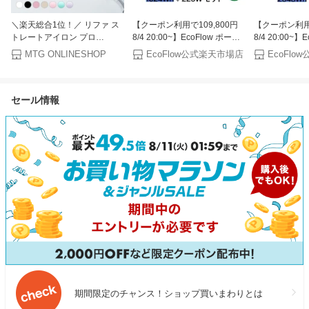
＼楽天総合1位！／ リファ ス
【クーポン利用で109,800円
【クーポン利用で
トレートアイロン プロ
8/4 20:00~】EcoFlow ポータ
8/4 20:00~】
STRAIGHT IRON PRO ツヤ髪
ブル電源 ソーラーパネル セッ
ブル電源 ソー
MTG ONLINESHOP
EcoFlow公式楽天市場店
EcoFl
海外対応 ヘアアイロン コテ
ト DELTA 3 Plus
ト DELTA 3 M
プレゼント ギフト 無料保証
1024Wh+220W 軽量両面ソー
2048Wh+22
ツヤ 傷みにくい ダメージレス
ラーパネル 大容量 長寿命 家
5年保証 蓄電池
セール情報
ヘアケア 誕生日 記念日 湿気
庭用 蓄電池 太陽光発電 急速
リー 太陽光発
MTG 365日ダメージレス
充電 キャンプ 停電 防災グッ
キャンプ 停電
ズ 節電 エコフロー
期間限定のチャンス！ショップ買いまわりとは