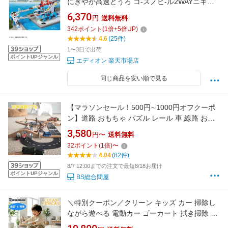
にぎやか高速どうろ コ-スノビ-ル2WAYニギヤ
カコウソクドウロ [コ-スノビ-ル2WAYニギヤカ
6,370
円
送料無料
コウソクドウロ]
342
ポイント
(
1
倍+
5
倍UP)
4.6
(25件)
1〜3日で出荷
ポイントUPジャンル
エディオン 楽天市場店
同じ商品を安い順で見る
【マラソンセール！500円∼1000円オフクーポ
ン】道路 おもちゃ パズル レール 車 線路 おも
ちゃ 男の子 プレゼント 軌道 組立 軟質pvc 貼る
3,580
円〜
送料無料
知育おもちゃ ゲーム 高速道路 汽車 誕生日 プレ
32
ポイント
(
1
倍)
〜
ゼント ギフト 女の子 玩具 子供部屋 自宅 レー
4.04
(82件)
ス 遊具 クリスマス
8/7 12:00までの注文で最短8/18お届け
ポイントUPジャンル
BS総合問屋
＼特別クーポン／クリーン キッズ カー 掃除し
ながら遊べる 電動カー ゴーカート 拭き掃除 床
掃除 SNSで話題 PSE認証 アダプター採用 スピ