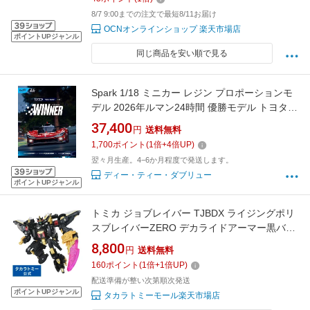
8/7 9:00までの注文で最短8/11お届け
OCNオンラインショップ 楽天市場店
ポイントUPジャンル
同じ商品を安い順で見る
Spark 1/18 ミニカー レジン プロポーションモ
デル 2026年ルマン24時間 優勝モデル トヨタ
TOYOTA - TR010 HYBRID 3.5L V6 TEAM
37,400
円
送料無料
TOYOTA RACING No. 7 WINNER 24h LE
1,700
ポイント
(
1
倍+
4
倍UP)
MANS 2026 MIKE CONWAY - KAMUI
翌々月生産。4−6か月程度で発送します。
KOBAYASHI - NYCK DE VRIES
ディー・ティー・ダブリュー
ポイントUPジャンル
トミカ ジョブレイバー TJBDX ライジングポリ
スブレイバーZERO デカライドアーマー黒バイ
DXセット | タカラトミー トミカ tomica ジョブ
8,800
円
送料無料
レイバーおもちゃ ジョブレーバー おもちゃ こ
160
ポイント
(
1
倍+
1
倍UP)
ども 子供 ミニカー 車 くるま 乗り物 ギフト
配送準備が整い次第順次発送
ポイントUPジャンル
タカラトミーモール楽天市場店