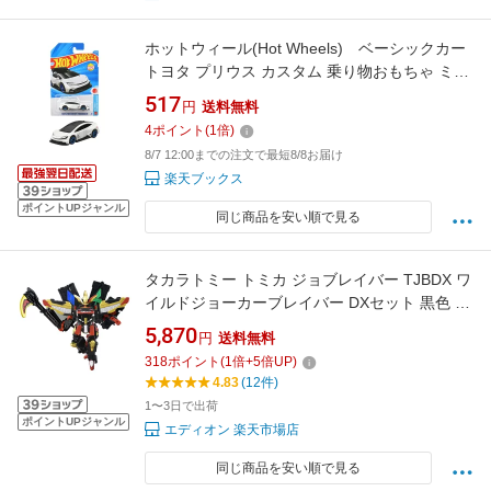
ホットウィール(Hot Wheels) ベーシックカー
トヨタ プリウス カスタム 乗り物おもちゃ ミニ
カー 3歳から ホワイト JMX10-NR
517
円
送料無料
4
ポイント
(
1
倍)
8/7 12:00までの注文で最短8/8お届け
楽天ブックス
ポイントUPジャンル
同じ商品を安い順で見る
タカラトミー トミカ ジョブレイバー TJBDX ワ
イルドジョーカーブレイバー DXセット 黒色 ト
ミカJBワイルドジヨ-カ-ブレイバ-DX [トミカJB
5,870
円
送料無料
ワイルドジヨ-カ-ブレイバ-DX]
318
ポイント
(
1
倍+
5
倍UP)
4.83
(12件)
1〜3日で出荷
ポイントUPジャンル
エディオン 楽天市場店
同じ商品を安い順で見る