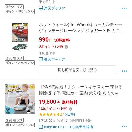
予約受付中
楽天ブックス
ポイントUPジャンル
ホットウィール(Hot Wheels) カーカルチャー
ヴィンテージレーシング ジャガー XJS ミニカ
ー 1:64スケール 3歳から JKF02
990
円
送料無料
9
ポイント
(
1
倍)
予約受付中
楽天ブックス
ポイントUPジャンル
同じ商品を安い順で見る
【SNSで話題！】クリーンキッズカー 乗れる
掃除機 子供 電動カー 室内 乗り物 おもちゃ 掃
除 お手伝い 家事ラク 拭き掃除 床掃除 スピード
19,800
円
送料無料
調節 LEDライト PSE認証アダプター プレゼン
180
ポイント
(
1
倍)
ト 誕生日 ギフト 人気 キッズカー 知育 室内遊
4.27
(41件)
び 静音 クリスマス 入学 祝い お祝い 必見
8/7 15:00までの注文で最短8/8お届け
ポイントUPジャンル
allecore (アレコレ) 楽天市場店