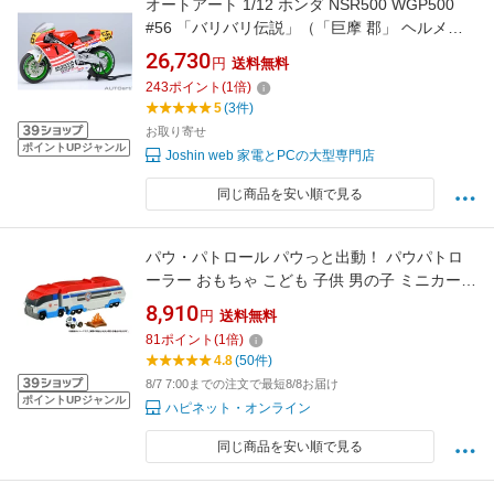
オートアート 1/12 ホンダ NSR500 WGP500
#56 「バリバリ伝説」（「巨摩 郡」 ヘルメッ
ト付属）【12566】 ミニカー
26,730
円
送料無料
243
ポイント
(
1
倍)
5
(3件)
お取り寄せ
ポイントUPジャンル
Joshin web 家電とPCの大型専門店
同じ商品を安い順で見る
パウ・パトロール パウっと出動！ パウパトロ
ーラー おもちゃ こども 子供 男の子 ミニカー
車 くるま 3歳
8,910
円
送料無料
81
ポイント
(
1
倍)
4.8
(50件)
8/7 7:00までの注文で最短8/8お届け
ポイントUPジャンル
ハピネット・オンライン
同じ商品を安い順で見る