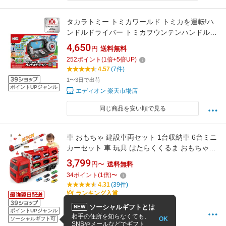
タカラトミー トミカワールド トミカを運転!ハ
ンドルドライバー トミカヲウンテンハンドルド
ライバ- [トミカヲウンテンハンドルドライバ-]
4,650
円
送料無料
252
ポイント
(
1
倍+
5
倍UP)
4.57
(7件)
1〜3日で出荷
ポイントUPジャンル
エディオン 楽天市場店
同じ商品を安い順で見る
車 おもちゃ 建設車両セット 1台収納車 6台ミニ
カーセット 車 玩具 はたらくくるま おもちゃ
3~6歳 男の子 誕生日 プレゼント 働く車 子供 玩
3,799
円〜
送料無料
具 車おもちゃ 3歳 4歳 5歳 6歳 男の子 誕生日
34
ポイント
(
1
倍)
〜
プレゼント 車のおもちゃ 働く車おもちゃ トラ
4.31
(39件)
ック おもちゃ 知育玩具
ランキング入賞
8/7 15:00までの注文で最短8/8お届け
ソーシャルギフトとは
NEW
ポイントUPジャンル
ニックナックスファーム
相手の住所を知らなくても、
OK
ソーシャルギフト可
SNSやメールなどでギフト