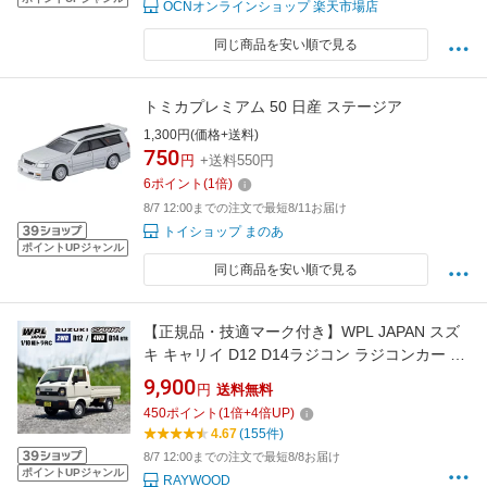
OCNオンラインショップ 楽天市場店
同じ商品を安い順で見る
トミカプレミアム 50 日産 ステージア
1,300円(価格+送料)
750
円
+送料550円
6
ポイント
(
1
倍)
8/7 12:00までの注文で最短8/11お届け
トイショップ まのあ
ポイントUPジャンル
同じ商品を安い順で見る
【正規品・技適マーク付き】WPL JAPAN スズ
キ キャリイ D12 D14ラジコン ラジコンカー ト
ラック RCカー 1/10 スケール RTR フルセット
9,900
円
送料無料
プロポセット バッテリー 付き 軽トラ 子供 大人
450
ポイント
(
1
倍+
4
倍UP)
おもちゃ 特典あり ギフト プレゼント
4.67
(155件)
8/7 12:00までの注文で最短8/8お届け
ポイントUPジャンル
RAYWOOD