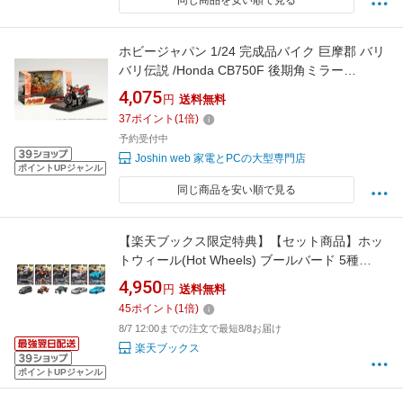
同じ商品を安い順で見る
ホビージャパン 1/24 完成品バイク 巨摩郡 バリ
バリ伝説 /Honda CB750F 後期角ミラー
【HJB240201BD】 ミニカー
4,075
円
送料無料
37
ポイント
(
1
倍)
予約受付中
Joshin web 家電とPCの大型専門店
ポイントUPジャンル
同じ商品を安い順で見る
【楽天ブックス限定特典】【セット商品】ホッ
トウィール(Hot Wheels) ブールバード 5種
(2015 トヨタ アルファード＋1967 ジープスタ
4,950
円
送料無料
ー コマンド＋ダットサン キングキャブ バハ カ
45
ポイント
(
1
倍)
スタム＋ケーニグセグ CC850＋2021 トヨタ
8/7 12:00までの注文で最短8/8お届け
GR スープラ)(ダイカットステッカー1枚)
楽天ブックス
ポイントUPジャンル