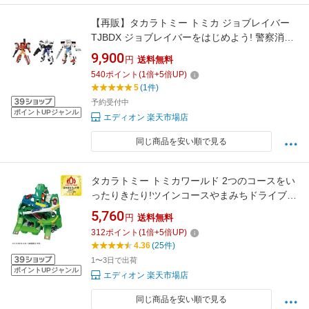
【再販】タカラトミー トミカ ジョブレイバー
TJBDX ジョブレイバーをはじめよう! 警察消防
救急 DXセット トミカJBDXケイサツシヨウボウ
9,900
円
送料無料
キユウキユウDX [トミカJBDXケイサツシヨウボ
540
ポイント
(
1
倍+
5
倍UP)
ウキユウキユウDX]
5
(1件)
予約受付中
ポイントUPジャンル
エディオン 楽天市場店
同じ商品を安い順で見る
タカラトミー トミカワールド 2つのコースをい
ったりきたり!ツインコースやまみちドライブ
ツインコ-スヤマミチドライブ [ツインコ-スヤマ
5,760
円
送料無料
ミチドライブ]
312
ポイント
(
1
倍+
5
倍UP)
4.36
(25件)
1〜3日で出荷
ポイントUPジャンル
エディオン 楽天市場店
同じ商品を安い順で見る