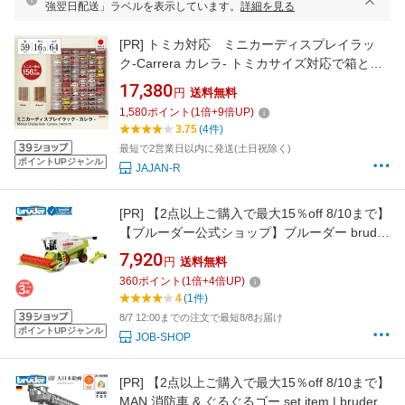
強翌日配送」ラベルを表示しています。
詳細を見る
[PR]
トミカ対応 ミニカーディスプレイラッ
ク-Carrera カレラ- トミカサイズ対応で箱と車
両を一緒にディスプレイできるトミカ専用ディ
17,380
円
送料無料
スプレイケース 最大156台収納可能 ミニカーケ
1,580
ポイント
(
1
倍+
9
倍UP)
ース ミニカーラック トミカラック トミカケー
3.75
(4件)
ス JAJAN コレクションケース ミニカーコレク
最短で2営業日以内に発送(土日祝除く)
ション
ポイントUPジャンル
JAJAN-R
[PR]
【2点以上ご購入で最大15％off 8/10まで】
【ブルーダー公式ショップ】ブルーダー bruder
Claas Lexion コンバインハーベスター bruder-
7,920
円
送料無料
02120 | クラース コンバイン 農機具 農家 リア
360
ポイント
(
1
倍+
4
倍UP)
ル 車の玩具 働く車 はたらくくるま
4
(1件)
8/7 12:00までの注文で最短8/8お届け
ポイントUPジャンル
JOB-SHOP
[PR]
【2点以上ご購入で最大15％off 8/10まで】
MAN 消防車 & ぐるぐるゴー set item | bruder