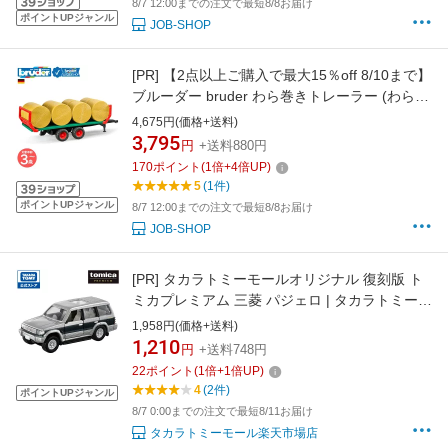
8/7 12:00までの注文で最短8/8お届け
ポイントUPジャンル
JOB-SHOP
[PR]
【2点以上ご購入で最大15％off 8/10まで】
ブルーダー bruder わら巻きトレーラー (わら8
個付き) bruder-02220 | トラクター取付 牽引 連
4,675円(価格+送料)
結 トレーラー おもちゃ 麦稈ロール 牧草ロール
3,795
円
+送料880円
農機具 働く車 男の子おもちゃ 車玩具
170
ポイント
(
1
倍+
4
倍UP)
5
(1件)
ポイントUPジャンル
8/7 12:00までの注文で最短8/8お届け
JOB-SHOP
[PR]
タカラトミーモールオリジナル 復刻版 ト
ミカプレミアム 三菱 パジェロ | タカラトミー
トミカ tomica おもちゃ こども 子供 ミニカー
1,958円(価格+送料)
車 くるま 乗り物 ギフト
1,210
円
+送料748円
22
ポイント
(
1
倍+
1
倍UP)
4
(2件)
ポイントUPジャンル
8/7 0:00までの注文で最短8/11お届け
タカラトミーモール楽天市場店