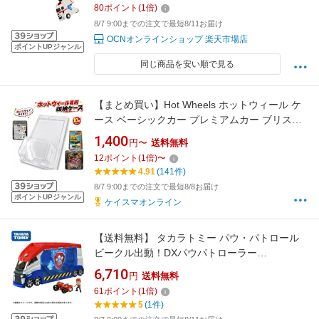
80
ポイント
(
1
倍)
8/7 9:00までの注文で最短8/11お届け
OCNオンラインショップ 楽天市場店
ポイントUPジャンル
同じ商品を安い順で見る
【まとめ買い】Hot Wheels ホットウィール ケ
ース ベーシックカー プレミアムカー ブリスタ
ーケース プラスチックケース コレクションの
1,400
円〜
送料無料
保護 陳列 ディスプレイ 社外品
12
ポイント
(
1
倍)
〜
4.91
(141件)
8/7 9:00までの注文で最短8/8お届け
ポイントUPジャンル
ケイスマオンライン
【送料無料】 タカラトミー パウ・パトロール
ビークル出動！DXパウパトローラー
4904810947615
6,710
円
送料無料
61
ポイント
(
1
倍)
5
(1件)