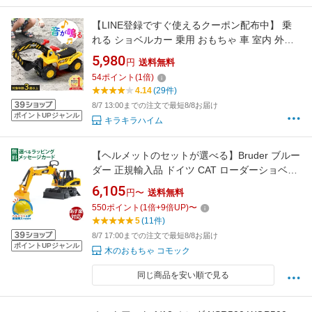
【LINE登録ですぐ使えるクーポン配布中】 乗
れる ショベルカー 乗用 おもちゃ 車 室内 外遊
び 乗り物 足けり車 足けり 足蹴り 重機 乗用シ
5,980
円
送料無料
ョベルカー シャベルカー 男の子 子供 子供用 5
54
ポイント
(
1
倍)
歳 重機 玩具
4.14
(29件)
8/7 13:00までの注文で最短8/8お届け
ポイントUPジャンル
キラキラハイム
【ヘルメットのセットが選べる】Bruder ブルー
ダー 正規輸入品 ドイツ CAT ローダーショベル
02445 1/16 キャタピラー ミニカー ショベルカ
6,105
円〜
送料無料
ー 建機 砂場 おもちゃ ごっこ遊び おうち時間
550
ポイント
(
1
倍+
9
倍UP)
〜
外遊び 子供
5
(11件)
8/7 17:00までの注文で最短8/8お届け
ポイントUPジャンル
木のおもちゃ コモック
同じ商品を安い順で見る