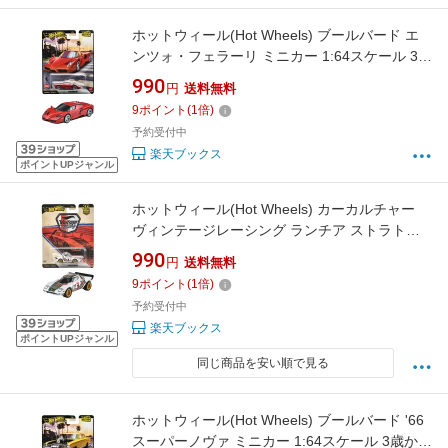
ホットウィール(Hot Wheels) ブールバード エ
ンツォ・フェラーリ ミニカー 1:64スケール 3歳
から JHW22
990
円
送料無料
9
ポイント
(
1
倍)
予約受付中
楽天ブックス
ポイントUPジャンル
ホットウィール(Hot Wheels) カーカルチャー
ヴィンテージレーシング ランチア ストラトス
ミニカー 1:64スケール 3歳から JKF26
990
円
送料無料
9
ポイント
(
1
倍)
予約受付中
楽天ブックス
ポイントUPジャンル
同じ商品を安い順で見る
ホットウィール(Hot Wheels) ブールバード '66
スーパーノヴァ ミニカー 1:64スケール 3歳から