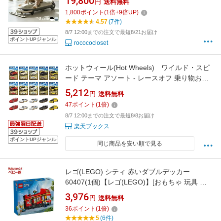
19,800
円
送料無料
ード調節機能 LED 大 掃除 室内 室外 子供 3歳
1,800
ポイント
(
1
倍+
9
倍UP)
～ 小学生 誕生日 プレゼント
4.57
(7件)
8/7 12:00までの注文で最短8/21お届け
ポイントUPジャンル
rocococloset
ホットウィール(Hot Wheels) ワイルド・スピ
ード テーマ アソート - レースオフ 乗り物おも
ちゃ ミニカー 10台入り BOX販売 3歳から マル
5,212
円
送料無料
チ HNR88-986P
47
ポイント
(
1
倍)
8/7 12:00までの注文で最短8/8お届け
楽天ブックス
ポイントUPジャンル
同じ商品を安い順で見る
レゴ(LEGO) シティ 赤いダブルデッカー
60407(1個)【レゴ(LEGO)】[おもちゃ 玩具 プ
レゼント 7歳 8歳 9歳]
3,976
円
送料無料
36
ポイント
(
1
倍)
5
(6件)