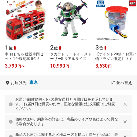
1
2
3
位
位
位
車 おもちゃ 建設車両セ
タカラトミー トイ・スト
【ポイント20倍：お買い
ット 1台収納車 6台ミニ
ーリー5 リアルサイズト
物マラソン限定】 トミカ
カーセット 車 玩具 はた
ーキングフィギュア ハイ
でるでるバケツトミカミ
3,799
10,990
3,630
円
〜
円
円
らくくるま おもちゃ 3~6
テク版 バズ・ライトイヤ
ニカータカラトミー | タ
歳 男の…
ー TS5…
カラトミ…
東京
お届け先:
並べ替え
お届け先(離島除く)への最安送料とお届け日を表示していま
す。 お届け日は目安のため、正確な情報は注文画面でご確認
ください。
価格や送料、納期等の詳細は、商品のサイズや色によって異な
る場合があります
商品のお届けに関するお客様ニーズを幅広く満たす商品に「最