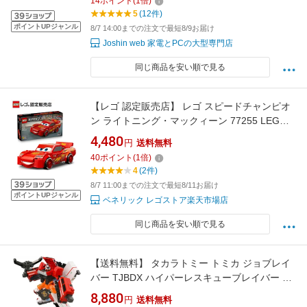
14
ポイント
(
1
倍)
5
(12件)
ポイントUPジャンル
8/7 14:00までの注文で最短8/9お届け
Joshin web 家電とPCの大型専門店
同じ商品を安い順で見る
【レゴ 認定販売店】 レゴ スピードチャンピオ
ン ライトニング・マックィーン 77255 LEGO
れご おもちゃ 玩具 誕生日 プレゼント ブロック
4,480
円
送料無料
男の子 女の子 子供 9歳 10歳 11歳 小学生 乗り
40
ポイント
(
1
倍)
物 車 ミニカー インテリア オシャレ
4
(2件)
8/7 11:00までの注文で最短8/11お届け
ポイントUPジャンル
ベネリック レゴストア楽天市場店
同じ商品を安い順で見る
【送料無料】 タカラトミー トミカ ジョブレイ
バー TJBDX ハイパーレスキューブレイバー レ
ッドサラマンダー＋スーパーアンビュランス
8,880
円
送料無料
DXセット 4904810945147