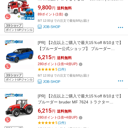
大日本絵画 絵本 えほん ブルーダー 子ども 知育
9,800
円
送料無料
玩具 乗り物 レスキュー セット 3歳 4歳 5歳 ト
89
ポイント
(
1
倍)
ラック
8/7 12:00までの注文で最短8/8お届け
JOB-SHOP
ポイントUPジャンル
[PR]
【2点以上ご購入で最大15％off 8/10まで】
【ブルーダー公式ショップ】 ブルーダー
bruder Range Rover ヴェラール bruder-02880
6,215
円
送料無料
| レンジローバー ミニカー 青い車 車のおもちゃ
280
ポイント
(
1
倍+
4
倍UP)
子供 大人 インテリア プレゼント 誕生日
5
(1件)
8/7 12:00までの注文で最短8/8お届け
ポイントUPジャンル
JOB-SHOP
[PR]
【2点以上ご購入で最大15％off 8/10まで】
ブルーダー bruder MF 7624 トラクター
bruder-03046 | マッセイ・ファーガソン 農業
6,215
円
送料無料
農機 はたらくくるま おもちゃ 車オモチャ 働く
280
ポイント
(
1
倍+
4
倍UP)
車 男の子おもちゃ 車 子供 車のおもちゃ 3
5
(1件)