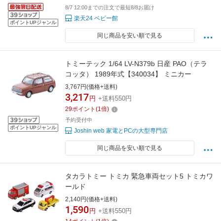
8/7 12:00までの注文で最短8/8お届け
楽天24 ベビー館
ポイントUPジャンル
同じ商品を安い順で見る
トミーテック 1/64 LV-N379b 日産 PAO（テラ
コッタ） 1989年式【340034】 ミニカー
3,767円(価格+送料)
3,217
円
+送料550円
29
ポイント
(
1
倍)
予約受付中
ポイントUPジャンル
Joshin web 家電とPCの大型専門店
同じ商品を安い順で見る
タカラトミー トミカ 緊急車両セット5 トミカワ
ールド
2,140円(価格+送料)
1,590
円
+送料550円