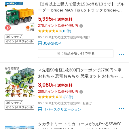
【2点以上ご購入で最大15％off 8/10まで】 ブル
ーダー bruder MAN Tip up トラック bruder-
02765 | 玩具 おもちゃ 子供 知育玩具 くるまお
5,995
円
送料無料
もちゃ 車 車おもちゃ男の子 三歳児 男の子 誕生
270
ポイント
(
1
倍+
4
倍UP)
日プレゼント グッドトイ 人気
4.9
(10件)
8/7 12:00までの注文で最短8/8お届け
ポイントUPジャンル
JOB-SHOP
同じ商品を安い順で見る
＜先着50名様1枚300円クーポンで2780円＞車
おもちゃ 恐竜おもちゃ 恐竜セット おもちゃ 知
育玩具 小学生 男の子 工事車両 運送車 運ぶ 室
3,080
円
送料無料
内 子供 誕生日 クリスマス プレゼント 車のおも
280
ポイント
(
1
倍+
9
倍UP)
ちゃ 贈り物
4.31
(88件)
8/7 13:00までの注文で最短8/10お届け
ポイントUPジャンル
リバースクリエーション
タカラトミー トミカ コースがのび〜る!2WAY