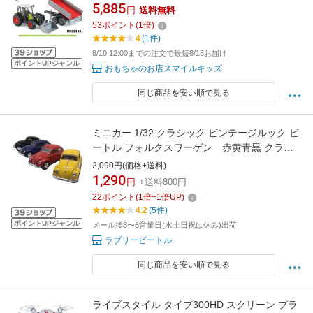
育玩具 働く車 乗り物 車 ミニカー 3歳 4歳 5歳
5,885
円
送料無料
誕生日プレゼント 男の子 ギフト ドイツ製 はた
53
ポイント
(
1
倍)
らくくるま 農業機械 クラス 1/16スケール プレ
4
(1件)
ゼント 出産祝い 人気 丈夫 砂場 牽引
8/10 12:00までの注文で最短8/18お届け
ポイントUPジャンル
おもちゃのお店スマイルキッズ
同じ商品を安い順で見る
ミニカー 1/32 クラシック ビンテージルック ビ
ートル フォルクスワーゲン 赤黄青黒 クラシ
ックカー 外車 プルバック 新品 キンスマー
2,090円(価格+送料)
ト
1,290
円
+送料800円
22
ポイント
(
1
倍+
1
倍UP)
4.2
(5件)
ポイントUPジャンル
メール後3〜6営業日(水土日祝は休み)出荷
ラブリービートル
同じ商品を安い順で見る
ライブスタイル タイプ300HD スクリーン プラ