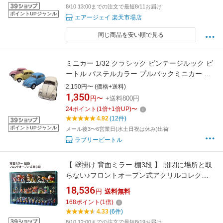
8/10 13:00までの注文で最短8/11お届け
ポイントUPジャンル
エアージェイ 楽天市場店
同じ商品を安い順で見る
ミニカー 1/32 クラシック ビンテージルック ビ
ートル パステルカラー プルバックミニカー フ
ォルクスワーゲン クラシックカー
2,150円〜 (価格+送料)
VOLKSWAGEN BEETLE 【A】
1,350
円〜
+送料800円
24
ポイント
(
1
倍+
1
倍UP)
〜
4.92
(12件)
ポイントUPジャンル
メール後3〜6営業日(水土日祝は休み)出荷
ラブリービートル
【 壁掛け 背面ミラー 棚3段 】 開閉に場所と取
らない♪フロントオープン式アクリルコレクシ
ョンケース/フィギュアケース/幅53.7cm/奥行
18,536
円
送料無料
13.7cm/高さ11.7cm
168
ポイント
(
1
倍)
4.33
(6件)
8/10 12:00までの注文で最短8/19お届け