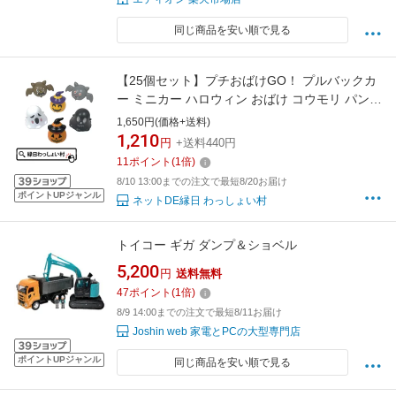
同じ商品を安い順で見る
【25個セット】プチおばけGO！ プルバックカ
ー ミニカー ハロウィン おばけ コウモリ パンプ
キン 10月 縁日 祭 お祭り 屋台 縁日グッズ 景品
1,650円(価格+送料)
夜店 露店 女の子 男の子 おもちゃ オモチャ 玩
1,210
円
+送料440円
具 小学生 子供 子ども かわいい ビンゴ大会 く
11
ポイント
(
1
倍)
じ引き 車
8/10 13:00までの注文で最短8/20お届け
ポイントUPジャンル
ネットDE縁日 わっしょい村
トイコー ギガ ダンプ＆ショベル
5,200
円
送料無料
47
ポイント
(
1
倍)
8/9 14:00までの注文で最短8/11お届け
Joshin web 家電とPCの大型専門店
ポイントUPジャンル
同じ商品を安い順で見る