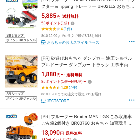
クター＆Tipping トレーラー BR02112 おもちゃ
知育玩具 働く車 乗り物 車 ミニカー 3歳 4歳 5
5,885
円
送料無料
歳 誕生日プレゼント 男の子 ギフト ドイツ製 は
53
ポイント
(
1
倍)
たらくくるま 農業機械 クラス 1/16スケール プ
4
(1件)
レゼント 出産祝い 人気 丈夫 砂場 牽引
8/10 12:00までの注文で最短8/18お届け
ポイントUPジャンル
おもちゃのお店スマイルキッズ
[PR]
砂遊びおもちゃ ダンプカー 油圧ショベル
ブルドーザー ダンプカー トラック 工事車両 エ
コABS素材 ミニカー モデルカー おもちゃ 砂場
1,880
円〜
送料無料
セット 建設現場 お風呂の玩具 水遊び 雪遊び 公
85
ポイント
(
1
倍+
4
倍UP)
〜
園 砂場 お風呂 子供砂遊びおもちゃ 室内 屋外兼
4.29
(7件)
用
8/10 15:00までの注文で最短8/19お届け
ポイントUPジャンル
JECTSTORE
[PR]
ブルーダー Bruder MAN TGS ごみ収集車
ごみ箱2個付き BR03760 おもちゃ 知育玩具 働
く車 乗り物 車 ミニカー 3歳 4歳 5歳 誕生日プ
13,090
円
送料無料
レゼント 男の子 ギフト ドイツ製 はたらくくる