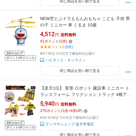
同じ商品を安い順で見る
NEW空とぶドラえもんおもちゃ こども 子供 男
の子 ミニカー 車 くるま 10歳
4,512
円
送料無料
41
ポイント
(
1
倍)
3.2
(5件)
8/9 7:00までの注文で最短8/11お届け
ポイントUPジャンル
ハピネット・オンライン
同じ商品を安い順で見る
【楽天1位】 変形 ロボット 建設車 ミニカー ト
ランスフォーム フリクション トラック 4種アソ
ート 8個入りBOX ショベルカー ダンプカー ミ
5,940
円
送料無料
キサー車 タンクローリー 簡単変形 おもちゃ 玩
270
ポイント
(
1
倍+
4
倍UP)
具
8/10 12:00までの注文で最短8/11お届け
テンマヤショップ 楽天市場店
ポイントUPジャンル
同じ商品を安い順で見る