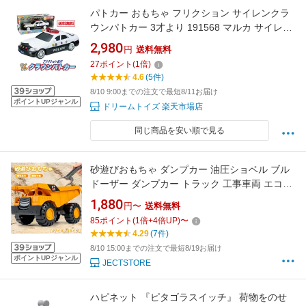
パトカー おもちゃ フリクション サイレンクラ
ウンパトカー 3才より 191568 マルカ サイレン
男の子 男児 可愛い プレゼント ギフト 景品 贈
2,980
円
送料無料
り物 誕生日 クリスマス こども 子供 パトロール
27
ポイント
(
1
倍)
カー パトロール 警察 緊急車 緊急車両 警視庁
4.6
(5件)
見回り 巡回
8/10 9:00までの注文で最短8/11お届け
ポイントUPジャンル
ドリームトイズ 楽天市場店
同じ商品を安い順で見る
砂遊びおもちゃ ダンプカー 油圧ショベル ブル
ドーザー ダンプカー トラック 工事車両 エコ
ABS素材 ミニカー モデルカー おもちゃ 砂場セ
1,880
円〜
送料無料
ット 建設現場 お風呂の玩具 水遊び 雪遊び 公園
85
ポイント
(
1
倍+
4
倍UP)
〜
砂場 お風呂 子供砂遊びおもちゃ 室内 屋外兼用
4.29
(7件)
8/10 15:00までの注文で最短8/19お届け
ポイントUPジャンル
JECTSTORE
ハピネット 『ピタゴラスイッチ』 荷物をのせ