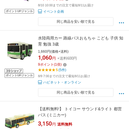
8/10 10:00までの注文で最短8/11お届け
ポイントUPジャンル
イベント企画
同じ商品を安い順で見る
水陸両用カー 路線バスおもちゃ こども 子供 知
育 勉強 3歳
1,660円(価格+送料)
1,060
円
+送料600円
9
ポイント
(
1
倍)
5
(5件)
ポイントUPジャンル
8/9 7:00までの注文で最短8/11お届け
ハピネット・オンライン
同じ商品を安い順で見る
【送料無料!】 トイコー サウンド&ライト 都営
バス (ミニカー)
3,150
円
送料無料