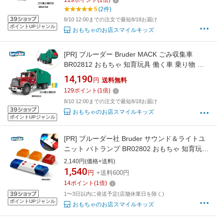
119
ポイント
(
1
倍)
ま 塵芥車 トラック 1/16スケール 模型 クリスマ
5
(2件)
スプレゼント 祝い 人気 リアル 巨大 清掃車
8/10 12:00までの注文で最短8/18お届け
ポイントUPジャンル
おもちゃのお店スマイルキッズ
[PR]
ブルーダー Bruder MACK ごみ収集車
BR02812 おもちゃ 知育玩具 働く車 乗り物 車
ミニカー 3歳 4歳 5歳 誕生日プレゼント 男の子
14,190
円
送料無料
ギフト ドイツ製 はたらくくるま 塵芥車 トラッ
129
ポイント
(
1
倍)
ク 1/16スケール クリスマスプレゼント 祝い 人
8/10 12:00までの注文で最短8/18お届け
気 リアル 清掃車 マック グラナイト パッカー車
おもちゃのお店スマイルキッズ
ポイントUPジャンル
[PR]
ブルーダー社 Bruder サウンド＆ライトユ
ニット パトランプ BR02802 おもちゃ 知育玩具
働く車 乗り物 車 ミニカー 3歳 4歳 5歳 誕生日
2,140円(価格+送料)
プレゼント 男の子 ギフト ドイツ製 くるま 消防
1,540
円
+送料600円
車 パトカー 救急車 カスタム パーツ サイレン
14
ポイント
(
1
倍)
音が鳴る 光る 1/16スケール プチギフト
1〜3日以内に発送予定(店舗休業日を除く)
ポイントUPジャンル
おもちゃのお店スマイルキッズ