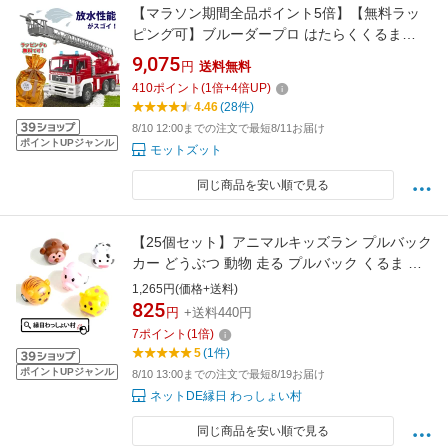
【マラソン期間全品ポイント5倍】【無料ラッ
ピング可】ブルーダープロ はたらくくるま
MAN消防車（3歳から）【店頭受取も可 吹田】
9,075
円
送料無料
【触れる試せる店頭展示あり】
410
ポイント
(
1
倍+
4
倍UP)
4.46
(28件)
8/10 12:00までの注文で最短8/11お届け
ポイントUPジャンル
モットズット
同じ商品を安い順で見る
【25個セット】アニマルキッズラン プルバック
カー どうぶつ 動物 走る プルバック くるま ト
ラ サル キリン ブタ ウシ 子ども会 子供会 景品
1,265円(価格+送料)
玩具 おもちゃ ミニカー くるま おまけ 縁日 お
825
円
+送料440円
まつり お祭り お子様 ランチ お祭り問屋
7
ポイント
(
1
倍)
5
(1件)
ポイントUPジャンル
8/10 13:00までの注文で最短8/19お届け
ネットDE縁日 わっしょい村
同じ商品を安い順で見る