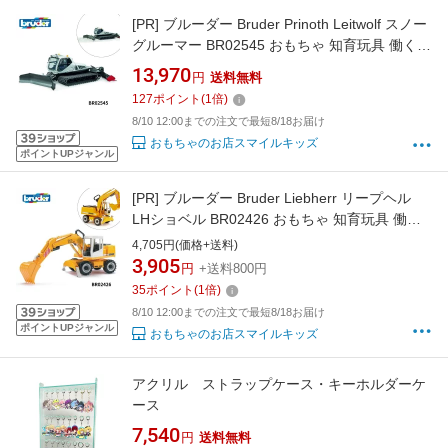
[PR]
ブルーダー Bruder Prinoth Leitwolf スノー
グルーマー BR02545 おもちゃ 知育玩具 働く車
乗り物 車 ミニカー 3歳 4歳 5歳 誕生日プレゼン
13,970
円
送料無料
ト 男の子 ギフト ドイツ製 はたらくくるま 圧雪
127
ポイント
(
1
倍)
車 雪上車 1/16スケール 模型 プレゼント 祝い
8/10 12:00までの注文で最短8/18お届け
人気 リアル クローラー キャタピラ
おもちゃのお店スマイルキッズ
ポイントUPジャンル
[PR]
ブルーダー Bruder Liebherr リープヘル
LHショベル BR02426 おもちゃ 知育玩具 働く
車 乗り物 ミニカー 3歳 4歳 5歳 誕生日プレゼン
4,705円(価格+送料)
ト 男の子 ギフト ドイツ製 はたらくくるま ショ
3,905
円
+送料800円
ベルカー ユンボ パワーショベル 1/16スケール
35
ポイント
(
1
倍)
フィギュア プレゼント 祝い 人気 工事車両
8/10 12:00までの注文で最短8/18お届け
ポイントUPジャンル
おもちゃのお店スマイルキッズ
アクリル ストラップケース・キーホルダーケ
ース
7,540
円
送料無料