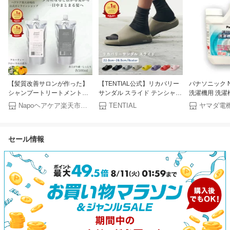
【髪質改善サロンが作った】
【TENTIAL公式】リカバリー
パナソニック N
シャンプートリートメント
サンダル スライド テンシャル
洗濯機用 洗濯
セット 髪質改善シャンプー う
サンダル メンズ レディース
Napoヘアケア楽天市場店
TENTIAL
ヤマダ電
ねりケア 長持ち 色持ち サロ
ユニセックス 歩きやすい 疲れ
ンシャンプー アミノ酸シャン
にくい 疲労軽減 クッション性
プー サロントリートメント カ
軽量 スポーツサンダル ピンク
セール情報
ラーケア ダメージケア 500ml
イエロー ネイビー ブラック
詰め替え品 美容室 専売品 硬
ベージュ シルバー 2XS XS S
い髪 太い髪 junoveil
M L XL プレゼント