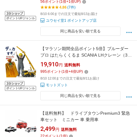
56
ポイント
(
1
倍+
1
倍UP)
4.86
(7件)
8/10 6:00までの注文で最短8/13お届け
ポイントUPジャンル
ユウセイ堂1 ポイントアップ店
同じ商品を安い順で見る
【マラソン期間全品ポイント5倍】ブルーダー
プロ はたらくくるま SCANIA LHクレーン（3歳
から）【店頭受取も可 吹田】
19,910
円
送料無料
995
ポイント
(
1
倍+
4
倍UP)
8/10 12:00までの注文で最短8/11お届け
モットズット
ポイントUPジャンル
同じ商品を安い順で見る
【送料無料】 ドライブタウンPremium3 緊急
車セット ミニカー 車 乗用車
2,499
円
送料無料
22
ポイント
(
1
倍)