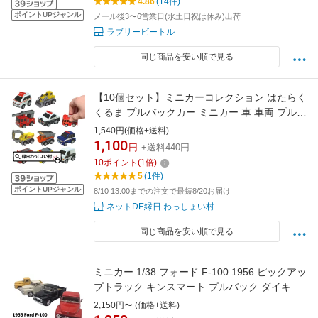
4.86
(14件)
ポイントUPジャンル
メール後3〜6営業日(水土日祝は休み)出荷
ラブリービートル
同じ商品を安い順で見る
【10個セット】ミニカーコレクション はたらく
くるま プルバックカー ミニカー 車 車両 プルバ
ック 男の子 子ども会 子供会 景品 玩具 おもち
1,540円(価格+送料)
ゃ 縁日景品 走る おまけ 縁日 お祭り くじ引き
1,100
円
+送料440円
景品 お子様ランチ お祭り問屋 販促 ハロウィン
10
ポイント
(
1
倍)
5
(1件)
ポイントUPジャンル
8/10 13:00までの注文で最短8/20お届け
ネットDE縁日 わっしょい村
同じ商品を安い順で見る
ミニカー 1/38 フォード F-100 1956 ピックアッ
プトラック キンスマート プルバック ダイキャ
スト フィフティーズ パンプキントラック 新品
2,150円〜 (価格+送料)
単色・4色セット