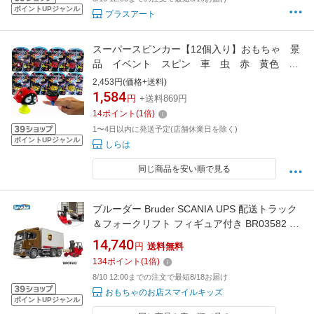
ポイントUPジャンル
プラスアート
スーパースピンカー【12個入り】おもちゃ 景
品 イベント スピン 車 虫 赤 黄色 回
る 領収書
2,453円(価格+送料)
1,584
円
+送料869円
14
ポイント
(
1
倍)
1〜4日以内に発送予定(店舗休業日を除く)
ポイントUPジャンル
しらは
同じ商品を安い順で見る
ブルーダー Bruder SCANIA UPS 配送トラック
＆フォークリフト フィギュア付き BR03582 お
もちゃ 知育玩具 働く車 乗り物 車 ミニカー 3歳
14,740
円
送料無料
4歳 5歳 誕生日プレゼント 男の子 ギフト ドイ
134
ポイント
(
1
倍)
ツ製 くるま スカニア Rシリーズ 1/16スケール
8/10 12:00までの注文で最短8/18お届け
プレゼント 祝い 人気 リアル 宅配便
おもちゃのお店スマイルキッズ
ポイントUPジャンル