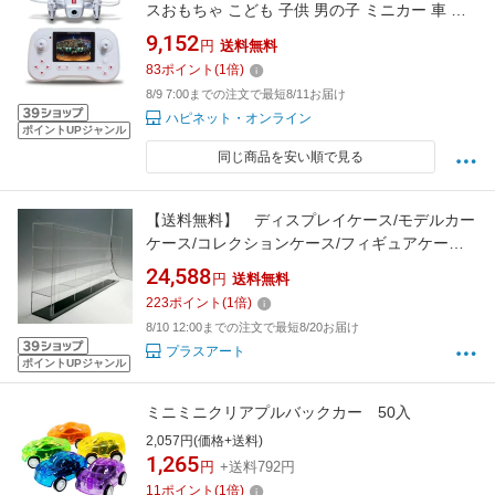
スおもちゃ こども 子供 男の子 ミニカー 車 く
るま 10歳
9,152
円
送料無料
83
ポイント
(
1
倍)
8/9 7:00までの注文で最短8/11お届け
ハピネット・オンライン
ポイントUPジャンル
同じ商品を安い順で見る
【送料無料】 ディスプレイケース/モデルカー
ケース/コレクションケース/フィギュアケー
ス 20オールクリアタイプ
24,588
円
送料無料
223
ポイント
(
1
倍)
8/10 12:00までの注文で最短8/20お届け
プラスアート
ポイントUPジャンル
ミニミニクリアプルバックカー 50入
2,057円(価格+送料)
1,265
円
+送料792円
11
ポイント
(
1
倍)