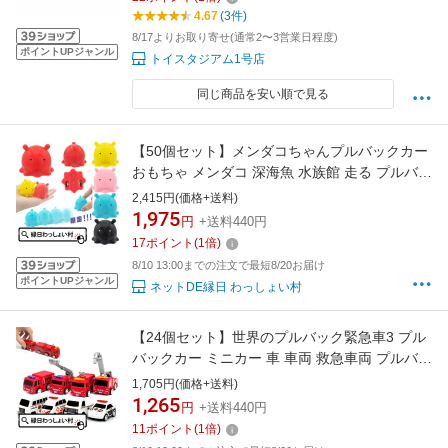
4.67
(3件)
8/17よりお取り寄せ(通常2〜3営業日程度)
ポイントUPジャンル
トイスタジアム1号店
同じ商品を安い順で見る
【50個セット】メンダコちゃんプルバックカー
おもちゃ メンダコ 深海魚 水族館 走る プルバッ
ク くるま 子ども会 子供会 景品 玩具 おもちゃ
2,415円(価格+送料)
ミニカー くるま おまけ 縁日 お祭り お祭り問屋
1,975
円
+送料440円
くじ引き景品 プレゼント 参加賞
17
ポイント
(
1
倍)
8/10 13:00までの注文で最短8/20お届け
ポイントUPジャンル
ネットDE縁日 わっしょい村
【24個セット】世界のプルバック緊急車3 プル
バックカー ミニカー 車 車両 救急車両 プルバッ
ク 男の子 子ども会 子供会 景品 玩具 おもちゃ
1,705円(価格+送料)
縁日景品 走る おまけ 縁日 お祭り くじ引き景品
1,265
円
+送料440円
お子様ランチ お祭り問屋 販促 ハロウィン
11
ポイント
(
1
倍)