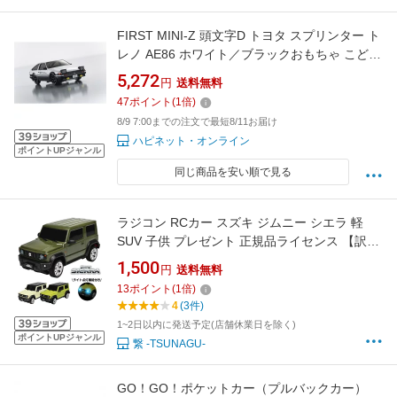
FIRST MINI-Z 頭文字D トヨタ スプリンター ト
レノ AE86 ホワイト／ブラックおもちゃ こども
子供 男の子 ミニカー 車 くるま 6歳 頭文字(イ
5,272
円
送料無料
ニシャル)D
47
ポイント
(
1
倍)
8/9 7:00までの注文で最短8/11お届け
ハピネット・オンライン
ポイントUPジャンル
同じ商品を安い順で見る
ラジコン RCカー スズキ ジムニー シエラ 軽
SUV 子供 プレゼント 正規品ライセンス 【訳あ
り:箱潰れ・中身新品【送料無料】人気 1/20 フ
1,500
円
送料無料
ルファンクション ライト点灯
13
ポイント
(
1
倍)
4
(3件)
1~2日以内に発送予定(店舗休業日を除く)
ポイントUPジャンル
繋 -TSUNAGU-
GO！GO！ポケットカー（プルバックカー）