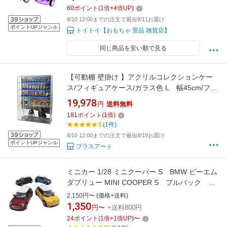
60
ポイント
(
1
倍+
4
倍UP)
8/10 12:00までの注文で最短8/11お届け
ポイントUPジャンル
トイトイ【おもちゃ 景品 雑貨店】
同じ商品を安い順で見る
【可動棚 壁掛け 】アクリルコレクションケー
ス/フィギュアケース/ガラス色 L 幅45cm/フロ
ントオープン式/奥行13cm/高さ60cm 棚板4枚
19,978
円
送料無料
付
181
ポイント
(
1
倍)
5
(1件)
8/10 12:00までの注文で最短8/19お届け
ポイントUPジャンル
プラスアート
ミニカー 1/28 ミニクーパー S BMW ビーエム
ダブリュー MINI COOPER S プルバック キ
ンスマート 車 男の子 プレゼント 【A】
2,150円〜 (価格+送料)
1,350
円〜
+送料800円
24
ポイント
(
1
倍+
1
倍UP)
〜