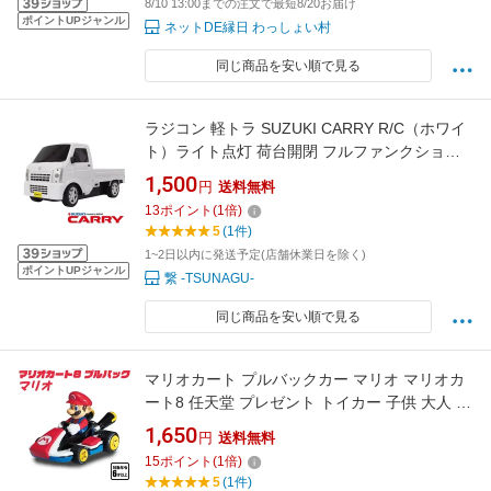
8/10 13:00までの注文で最短8/20お届け
ポイントUPジャンル
ネットDE縁日 わっしょい村
同じ商品を安い順で見る
ラジコン 軽トラ SUZUKI CARRY R/C（ホワイ
ト）ライト点灯 荷台開閉 フルファンクション
スズキ株式会社 正規ライセンス商品 車 子供 プ
1,500
円
送料無料
レゼント 誕生日 お祝い キャリイ 軽トラ 軽トラ
13
ポイント
(
1
倍)
ラジコン スズキ ラジコン【送料無料】 キャリ
5
(1件)
ー 【箱潰れすこしあり中身新品】
1~2日以内に発送予定(店舗休業日を除く)
ポイントUPジャンル
繋 -TSUNAGU-
同じ商品を安い順で見る
マリオカート プルバックカー マリオ マリオカ
ート8 任天堂 プレゼント トイカー 子供 大人 男
の子 女の子 KYOSHO EGG 京商 ミニカー カー
1,650
円
送料無料
レース TV015M フィギュア カート リアル 人気
15
ポイント
(
1
倍)
おすすめ
5
(1件)