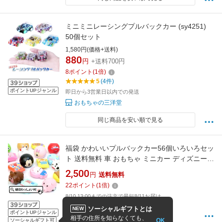
ミニミニレーシングプルバックカー (sy4251)
50個セット
1,580円(価格+送料)
880
円
+送料700円
8
ポイント
(
1
倍)
5
(4件)
ポイントUPジャンル
即日から3営業日以内での発送
おもちゃの三洋堂
同じ商品を安い順で見る
福袋 かわいいプルバックカー56個いろいろセッ
ト 送料無料 車 おもちゃ ミニカー ディズニー
詰め合わせ クリスマス 男の子 女の子 くるま セ
2,500
円
送料無料
ット プルバック キッズ 子供 遊び 縁日 お祭り
22
ポイント
(
1
倍)
景品 玩具 夏祭り プレゼント 問屋 新年【13時
8/10 13:00までの注文で最短8/11お届け
までの注文で当日発送】
ネットDE縁日 わっしょい村
ソーシャルギフトとは
NEW
ポイントUPジャンル
相手の住所を知らなくても、
OK
ソーシャルギフト可