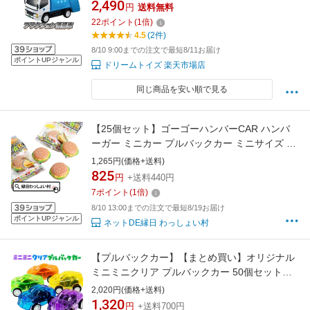
2,490
円
送料無料
可愛いクリスマス こども 子供 特殊車両 送料無
22
ポイント
(
1
倍)
料
4.5
(2件)
8/10 9:00までの注文で最短8/11お届け
ポイントUPジャンル
ドリームトイズ 楽天市場店
同じ商品を安い順で見る
【25個セット】ゴーゴーハンバーCAR ハンバ
ーガー ミニカー プルバックカー ミニサイズ プ
レゼント おもちゃ 祭りお祭り祭 縁日 屋台 景品
1,265円(価格+送料)
女の子 男の子 大量 ビンゴ大会 玩具 夜店 まと
825
円
+送料440円
め買い 冬休み 子供 子ども会 車 カー 小学校 小
7
ポイント
(
1
倍)
学生 走る
8/10 13:00までの注文で最短8/19お届け
ポイントUPジャンル
ネットDE縁日 わっしょい村
【プルバックカー】【まとめ買い】オリジナル
ミニミニクリア プルバックカー 50個セット
(sy3950)
2,020円(価格+送料)
1,320
円
+送料700円