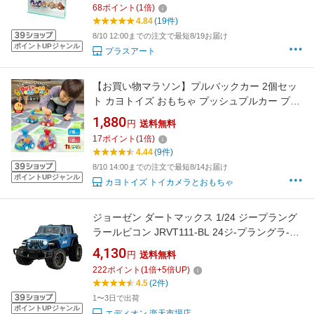
68
ポイント
(
1
倍)
4.84
(19件)
8/10 12:00までの注文で最短8/19お届け
ポイントUPジャンル
プラスアート
【お買い物マラソン】プルバックカー 2個セッ
ト カヨトイズ おもちゃ プッシュプルカー プッ
シュ&ゴー 押して 引いて 走る 車 ミニカー 自動
1,880
円
送料無料
車 手動 ミニ コンパクト 透明ギア プレゼント
17
ポイント
(
1
倍)
子供 ギフト ラッピング
4.44
(9件)
8/10 14:00までの注文で最短8/14お届け
ポイントUPジャンル
カヨトイズ トイカメラとおもちゃ
ジョーゼン ダートマックス 1/24 ジープラング
ラールビコン JRVT111-BL 24ジ-プラングラ-ル
ビコン2022 [24ジ-プラングラ-ルビコン2022]
4,130
円
送料無料
【ETOY】
222
ポイント
(
1
倍+
5
倍UP)
4.5
(2件)
1〜3日で出荷
ポイントUPジャンル
エディオン 楽天市場店