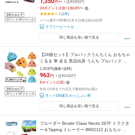
1,350
円〜
+送料800円
24
ポイント
(
1
倍+
1
倍UP)
〜
4
(2件)
ポイントUPジャンル
メール後3〜6営業日(水土日祝は休み)出荷
ラブリービートル
同じ商品を安い順で見る
【24個セット】プルバックうんちくん おもちゃ
くるま 車 走る 景品玩具 うんち プルバック 子
ども会 子供会 景品 玩具 おもちゃ 男の子 女の
1,403円(価格+送料)
子 くじ引き景品 業務用 おまけ 縁日 お祭り お
963
円
+送料440円
祭り問屋 クリスマス プレゼント
8
ポイント
(
1
倍)
8/10 13:00までの注文で最短8/20お届け
ポイントUPジャンル
ネットDE縁日 わっしょい村
同じ商品を安い順で見る
ブルーダー Bruder Claas Nectis 267F トラクタ
ー＆Tipping トレーラー BR02112 おもちゃ 知