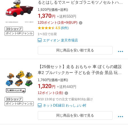
るとはしるでスー ピタゴラニモツノセルトハシ
ルデス- [ピタゴラニモツノセルトハシルデス-]
1,920円(価格+送料)
1,370
円
+送料550円
120
ポイント
(
1
倍+
9
倍UP)
4.5
(6件)
ポイントUPジャンル
1〜3日で出荷
エディオン 楽天市場店
同じ商品を安い順で見る
【25個セット】走る おもちゃ 車 ぼくらの建設
車2 プルバックカー 子ども会 子供会 景品 玩具
おもちゃ プルバック ミニカー くるま おまけ 縁
1,760円(価格+送料)
日 おまつり お祭り お子様 ランチ お祭り問屋
1,320
円
+送料440円
12
ポイント
(
1
倍)
8/10 13:00までの注文で最短8/19お届け
ポイントUPジャンル
ネットDE縁日 わっしょい村
同じ商品を安い順で見る