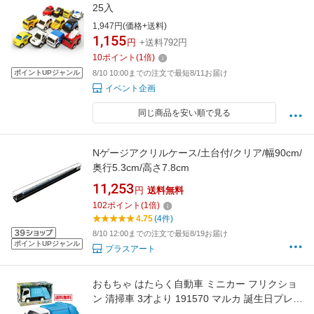
25入
1,947円(価格+送料)
1,155
円
+送料792円
10
ポイント
(
1
倍)
ポイントUPジャンル
8/10 10:00までの注文で最短8/11お届け
イベント企画
同じ商品を安い順で見る
Nゲージアクリルケース/土台付/クリア/幅90cm/
奥行5.3cm/高さ7.8cm
11,253
円
送料無料
102
ポイント
(
1
倍)
4.75
(4件)
8/10 12:00までの注文で最短8/19お届け
ポイントUPジャンル
プラスアート
おもちゃ はたらく自動車 ミニカー フリクショ
ン 清掃車 3才より 191570 マルカ 誕生日プレゼ
ント ギフト 景品 贈り物 おそうじ 男の子 男児