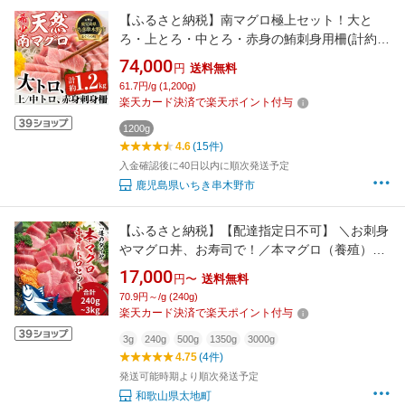
【ふるさと納税】南マグロ極上セット！大と
ろ・上とろ・中とろ・赤身の鮪刺身用柵(計約
1.2kg) まぐろ 鮪 南まぐろ 南マグロ 大とろ 中
74,000
円
送料無料
とろ 上とろ 魚介 刺し身 刺身 刺身用 さしみ サ
61.7円/g (1,200g)
ク 海鮮丼 小分け 便利 冷凍 希少 新鮮 【新洋水
楽天カード決済で楽天ポイント付与
産】
1200g
4.6
(15件)
入金確認後に40日以内に順次発送予定
鹿児島県いちき串木野市
【ふるさと納税】【配達指定日不可】 ＼お刺身
やマグロ丼、お寿司で！／本マグロ（養殖）ト
ロ＆赤身セット 240g 500g 1350g 3kg 【容
17,000
円〜
送料無料
量・発送時期が選べる】/ 中トロ 中とろ まぐろ
70.9円～/g (240g)
マグロ 鮪 赤身 柵 本マグロ お正月 年末発送
楽天カード決済で楽天ポイント付与
3g
240g
500g
1350g
3000g
4.75
(4件)
発送可能時期より順次発送予定
和歌山県太地町