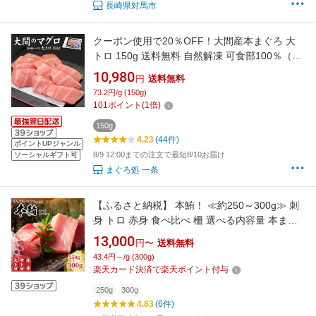
長崎県対馬市
クーポン使用で20％OFF！大間産本まぐろ 大
トロ 150g 送料無料 自然解凍 可食部100％（お
中元 敬老の日 ギフト プレゼント 食べ物 2026
10,980
円
送料無料
大間のマグロ 刺身 海鮮丼 手巻き寿司 御祝 内祝
73.2円/g (150g)
高級 oss）《dbf-om1》〈om1〉[[大間産本鮪大
101
ポイント
(
1
倍)
トロ]
150g
4.23
(44件)
ポイントUPジャンル
8/9 12:00までの注文で最短8/10お届け
ソーシャルギフト可
まぐろ処 一条
【ふるさと納税】 本鮪！ ≪約250～300g≫ 刺
身 トロ 赤身 食べ比べ 柵 選べる内容量 本まぐ
ろ 本マグロ 専門店 マグロ 鮪 刺し身 お刺身 伊
13,000
円〜
送料無料
勢志摩まぐろ食堂 三重県 伊勢志摩 南伊勢町 1
43.4円～/g (300g)
万円台 2万円以下
楽天カード決済で楽天ポイント付与
250g
300g
4.83
(6件)