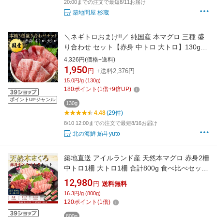
20:00までの注文で最短8/11お届け
築地問屋 杉蔵
＼ネギトロおまけ!!／ 純国産 本マグロ 三種 盛
り合わせ セット【赤身 中トロ 大トロ】130g盛
り まぐろ マグロ 本まぐろ 本鮪 鮪 中とろ 大と
4,326円(価格+送料)
ろ トロ 冷凍 刺身 刺し身 北海道 海鮮 手巻き寿
1,950
円
+送料2,376円
司 マグロ丼 海鮮丼 ギフト 内祝い お返し お取
15.0円/g (130g)
り寄せ お取り寄せグルメ 冷凍マグロ
180
ポイント
(
1
倍+
9
倍UP)
ポイントUPジャンル
130g
4.48
(29件)
8/10 12:00までの注文で最短8/16お届け
北の海鮮 鮪斗yuto
築地直送 アイルランド産 天然本マグロ 赤身2柵
中トロ1柵 大トロ1柵 合計800g 食べ比べセット
刺身用 まぐろ 鮪 海鮮 グルメ お取り寄せ ギフ
12,980
円
送料無料
ト 贈答 お歳暮 お中元 誕生日 内祝 お祝い 大容
16.3円/g (800g)
量 送料無料 冷凍 8人前 豊洲市場仲卸 プロ厳選
120
ポイント
(
1
倍)
天然マグロ おうちごはん 国産
800g