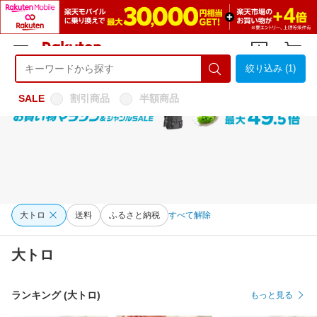
絞り込み (1)
ようこそ 楽天市場へ
ログイン
会員登録
SALE
割引商品
半額商品
大トロ
送料
ふるさと納税
すべて解除
大トロ
ランキング (大トロ)
もっと見る