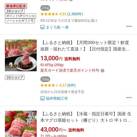
270g
4.51
(1,969件)
ポイントUPジャンル
8/9 12:00までの注文で最短8/10お届け
ソーシャルギフト可
まぐろ処 一条
【ふるさと納税】【月間300セット限定！鮮度
抜群・採れたて直送！】【日付指定】国産生本
マグロ3種盛（大トロ 中トロ 赤身）合計約
13,000
円
送料無料
250g 冷蔵 送料無料 福井県 鯖江市 鮪 本マグ
52.0円/g (250g)
ロ 生マグロ 大とろ 中とろ 刺身 ネギトロ 海鮮
楽天カード決済で楽天ポイント付与
丼 [B-11021]
250g
4.17
(6件)
決済から21日前後で発送予定
福井県鯖江市
【ふるさと納税】【冷蔵・指定日着可】国産 生
本マグロ堪能セット（柵どり）大トロ 中トロ
赤身 各200g・各350g/ 送料無料 福井県 越前市
43,000
円〜
送料無料
鮪 生まぐろ 生マグロ 本鮪 大とろ 中とろ 新鮮
71.7円～/g (600g)