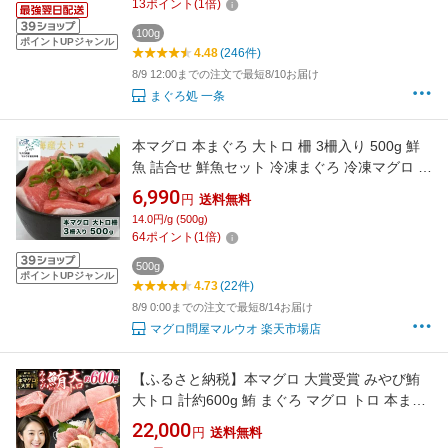
13
ポイント
(
1
倍)
100g
ポイントUPジャンル
4.48
(246件)
8/9 12:00までの注文で最短8/10お届け
まぐろ処 一条
本マグロ 本まぐろ 大トロ 柵 3柵入り 500g 鮮
魚 詰合せ 鮮魚セット 冷凍まぐろ 冷凍マグロ マ
グロ まぐろ 鮪 直送 冷凍 まぐろ刺身 魚 切り身
6,990
円
送料無料
骨抜き 骨なし 刺身 さしみ お刺身 海鮮 海鮮丼
14.0円/g (500g)
海鮮丼の具 手巻き寿司 ネタ グルメ お取り寄せ
64
ポイント
(
1
倍)
お取り寄せグルメ 送料無料
500g
ポイントUPジャンル
4.73
(22件)
8/9 0:00までの注文で最短8/14お届け
マグロ問屋マルウオ 楽天市場店
【ふるさと納税】本マグロ 大賞受賞 みやび鮪
大トロ 計約600g 鮪 まぐろ マグロ トロ 本まぐ
ろ 本鮪 まぐろトロ 鮪トロ マグロトロ 冷凍マグ
22,000
円
送料無料
ロ 冷凍まぐろ 冷凍鮪 国産マグロ 国産鮪 さしみ