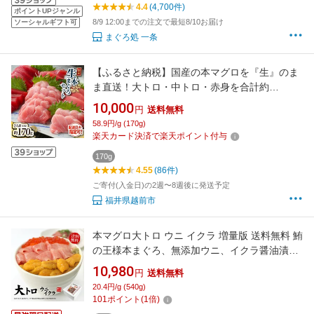
4.4
(4,700件)
ポイントUPジャンル
8/9 12:00までの注文で最短8/10お届け
ソーシャルギフト可
まぐろ処 一条
【ふるさと納税】国産の本マグロを『生』のま
ま直送！大トロ・中トロ・赤身を合計約
170g(約50g/約50g/約70g)でお届け【指定日着
10,000
円
送料無料
可】（18209）発送時期が選べる 1月・2月は順
58.9円/g (170g)
次配送
楽天カード決済で楽天ポイント付与
170g
4.55
(86件)
ご寄付(入金日)の2週〜8週後に発送予定
福井県越前市
本マグロ大トロ ウニ イクラ 増量版 送料無料 鮪
の王様本まぐろ、無添加ウニ、イクラ醤油漬け
（お中元 敬老の日 刺身 海鮮丼 手巻き寿司 ギフ
10,980
円
送料無料
ト プレゼント 高級）《not-ks1》〈ks1〉om22
20.4円/g (540g)
[[大トロ海鮮セット-2p]
101
ポイント
(
1
倍)