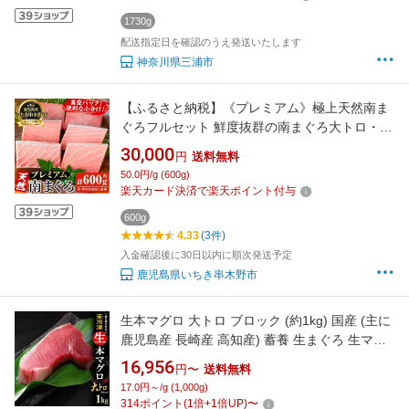
1730g
配送指定日を確認のうえ発送いたします
神奈川県三浦市
【ふるさと納税】《プレミアム》極上天然南ま
ぐろフルセット 鮮度抜群の南まぐろ大トロ・中
トロ・赤身の6柵(合計約600g) マグロ 鮪 魚介
30,000
円
送料無料
海鮮 南マグロ トロ 【海鮮まぐろ家】
50.0円/g (600g)
楽天カード決済で楽天ポイント付与
600g
4.33
(3件)
入金確認後に30日以内に順次発送予定
鹿児島県いちき串木野市
生本マグロ 大トロ ブロック (約1kg) 国産 (主に
鹿児島産 長崎産 高知産) 蓄養 生まぐろ 生マグ
ロ 生鮪 大トロ 大とろ 生本まぐろ 本まぐろ 本
16,956
円〜
送料無料
鮪 まぐろ マグロ まぐろ 鮪 食品 魚介類 水産加
17.0円～/g (1,000g)
工品 マグロ トロ ギフト 贈答 送料無料
314
ポイント
(
1
倍+
1
倍UP)
〜