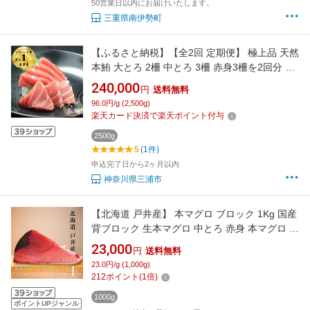
50営業日以内にお届けいたします。
三重県南伊勢町
【ふるさと納税】【全2回 定期便】 極上品 天然
本鮪 大とろ 2柵 中とろ 3柵 赤身3柵を2回分 ま
ぐろ マグロ 鮪 とろ 刺身 定期 三崎 三崎港 海鮮
240,000
円
送料無料
魚 魚介 母の日 父の日 敬老の日 オーシャン・グ
96.0円/g (2,500g)
ロウ 神奈川 三浦市 おすすめ ランキング プレゼ
楽天カード決済で楽天ポイント付与
ント ギフト
2500g
5
(1件)
申込完了日から2ヶ月以内
神奈川県三浦市
【北海道 戸井産】 本マグロ ブロック 1Kg 国産
背ブロック 生本マグロ 中とろ 赤身 本マグロ 背
マグロ 高級 ギフト 北海道産 刺身 とろ まぐろ
23,000
円
送料無料
たたき お歳暮 お祝い 父の日 母の日 御歳暮 プ
23.0円/g (1,000g)
レゼント 鮪 まぐろ 贈り物 のし 敬老の日 送料
212
ポイント
(
1
倍)
無料 食べ物 海鮮 魚介 グルメ
1000g
ポイントUPジャンル