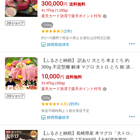
マグロ まぐろ 鮪 冷凍 焼津 刺身 半年間お届け
300,000
円
送料無料
コース【定期便6回連続/隔月選べる】 b300-
41.7円/g (7,200g)
015 b300-016
楽天カード決済で楽天ポイント付与
7200g
5
(2件)
約1〜5週間で発送※異なる場合は説明文記載
静岡県焼津市
【ふるさと納税】 訳あり 大とろ 本まぐろ 約
300g 不定型柵 解凍 マグロ 大トロ とろ 鮪 漬け
丼 海鮮 刺身 ユッケ 高級魚 寿司ネタ 刺し身 お
10,000
円
送料無料
つまみ 贅沢 ごちそう グルメ 食品 海産物 水産
33.4円/g (300g)
加工品 魚介類 藤枝市 静岡県
楽天カード決済で楽天ポイント付与
300g
4.51
(95件)
発送可能時期より順次発送予定
静岡県藤枝市
【ふるさと納税】長崎県産 本マグロ「大トロ」
約600g 23000円 2万3000円【大村湾漁業協同