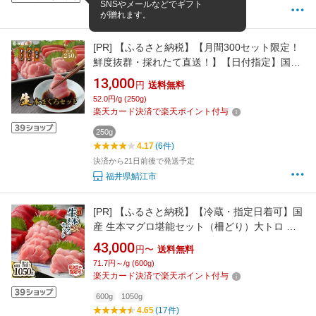
SNSやメールなどでギフト
まぐろ処 一条
が贈れます。
[PR]
【ふるさと納税】【月間300セット限定！
鮮度抜群・採れたて直送！】【日付指定】国産
生本マグロ3種盛（大トロ 中トロ 赤身）合
13,000
円
送料無料
計約250g 冷蔵 送料無料 福井県 鯖江市 鮪 本
52.0円/g (250g)
マグロ 生マグロ 大とろ 中とろ 刺身 ネギトロ
楽天カード決済で楽天ポイント付与
海鮮丼 [B-11021]
250g
4.17
(6件)
決済から21日前後で発送予定
福井県鯖江市
[PR]
【ふるさと納税】【冷蔵・指定日着可】国
産 生本マグロ堪能セット（柵どり）大トロ 中
トロ 赤身 各200g・各350g/ 送料無料 福井県 越
43,000
円〜
送料無料
前市 鮪 生まぐろ 生マグロ 本鮪 大とろ 中とろ
71.7円～/g (600g)
新鮮 お刺身 海鮮丼 まぐろ丼 発送時期が選べる
楽天カード決済で楽天ポイント付与
（18209）
600g
1050g
4.65
(17件)