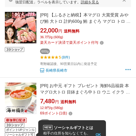
強翌日配送」ラベルを表示しています。
詳細を見る
[PR]
【ふるさと納税】本マグロ 大賞受賞 みや
び鮪 大トロ 計約600g 鮪 まぐろ マグロ トロ 本
まぐろ 本鮪 まぐろトロ 鮪トロ マグロトロ 冷凍
22,000
円
送料無料
マグロ 冷凍まぐろ 冷凍鮪 国産マグロ 国産鮪 さ
36.7円/g (600g)
しみ 刺し身 刺身 魚 冷凍 国産 長崎県 長崎市 送
楽天カード決済で楽天ポイント付与
料無料
600g
5
(8件)
寄附確認後、90営業日以内に発送予定
長崎県長崎市
[PR]
お中元 ギフト プレゼント 海鮮6品福袋 本
マグロ大トロ 目鉢まぐろ中トロ ウニ イクラ ネ
ギトロ づけ 送料無料（父の日 敬老の日 ギフト
7,480
円
送料無料
プレゼント 詰め合わせ 海鮮丼 刺身 om22)
12.9円/g (580g)
《not-st1》〈st1〉[[海鮮福袋]
69
ポイント
(
1
倍)
580g
ソーシャルギフトとは
NEW
4.4
(4,700件)
ポイントUPジャンル
相手の住所を知らなくても、
OK
8/9 12:00までの注文で最短8/10お届け
ソーシャルギフト可