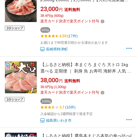
組合】
23,000
円
送料無料
38.4円/g (600g)
楽天カード決済で楽天ポイント付与
600g
4.59
(17件)
お届けまで90営業日程かかる場合があります
長崎県時津町
【ふるさと納税】本まぐろ まぐろ 大トロ 1kg
選べる 定期便 ｜ 刺身 魚 お寿司 海鮮丼 人気 お
すすめ 柵 冷凍 トロ 大トロ 約10人前 まぐろ処
38,000
円
送料無料
一条｜
38.0円/g (1,000g)
楽天カード決済で楽天ポイント付与
1000g
3.7
(10件)
入金確認から2週間程度で発送予定
福島県いわき市
【ふるさと納税】鷹島本まぐろ本気の食べ比べ(