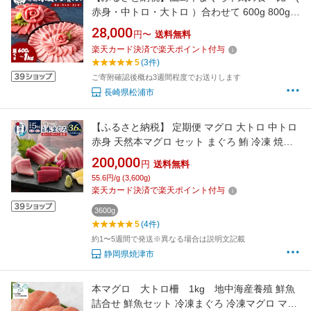
赤身・中トロ・大トロ ）合わせて 600g 800g
1000g
28,000
円〜
送料無料
楽天カード決済で楽天ポイント付与
5
(3件)
ご寄附確認後概ね3週間程度でお送りします
長崎県松浦市
【ふるさと納税】 定期便 マグロ 大トロ 中トロ
赤身 天然本マグロ セット まぐろ 鮪 冷凍 焼津
半年間お届けコース【定期便5回連続/隔月選べ
200,000
円
送料無料
る】 b200-036 b200-037
55.6円/g (3,600g)
楽天カード決済で楽天ポイント付与
3600g
5
(4件)
約1〜5週間で発送※異なる場合は説明文記載
静岡県焼津市
本マグロ 大トロ柵 1kg 地中海産養殖 鮮魚
詰合せ 鮮魚セット 冷凍まぐろ 冷凍マグロ マグ