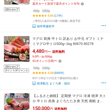
お刺身 海鮮丼 まぐろ丼 発送時期が選べる
楽天カード決済で楽天ポイント付与
（18209）
600g
1050g
4.65
(17件)
ご寄付(入金日)の2週〜8週後に発送予定
福井県越前市
マグロ 刺身 中トロ 訳あり お中元 ギフト ミナ
ミマグロ中トロ500g~1kg 80670 80278
4,480
円〜
送料無料
9.0円～/g (500g)
41
ポイント
(
1
倍)
〜
500g
1000g
ポイントUPジャンル
4.49
(846件)
8/17 1:00までの注文で最短8/20お届け
焼津船元 まぐろ家・福坊
【ふるさと納税】 定期便 マグロ 冷凍 焼津 大ト
ロ 中トロ 赤身 まぐろたたき身 天然 南鮪 まぐ
ろ 鮪 各月 約750g 【定期便6回連続/隔月選べ
150,000
円
送料無料