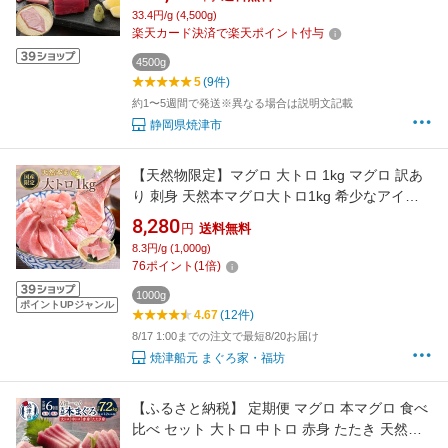
る】 b150-031 b150-032
33.4円/g (4,500g)
楽天カード決済で楽天ポイント付与
4500g
5
(9件)
約1〜5週間で発送※異なる場合は説明文記載
静岡県焼津市
【天然物限定】マグロ 大トロ 1kg マグロ 訳あ
り 刺身 天然本マグロ大トロ1kg 希少なアイル
ランド沖を主に使用 養殖＆地中海産不使用
8,280
円
送料無料
(血栓、骨、血合い込）80611
8.3円/g (1,000g)
76
ポイント
(
1
倍)
1000g
ポイントUPジャンル
4.67
(12件)
8/17 1:00までの注文で最短8/20お届け
焼津船元 まぐろ家・福坊
【ふるさと納税】 定期便 マグロ 本マグロ 食べ
比べ セット 大トロ 中トロ 赤身 たたき 天然本