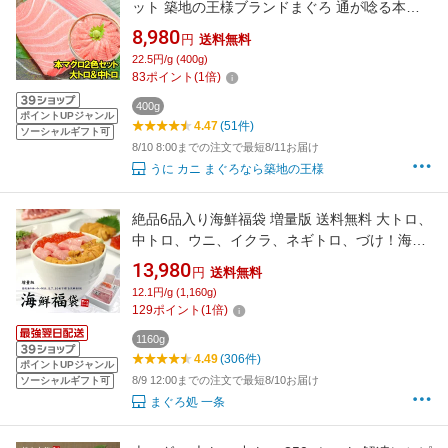
ット 築地の王様ブランドまぐろ 通が唸る本マ
グロの大トロと人気1番中トロを極める 鮪 まぐ
8,980
円
送料無料
ろ マグロ 本まぐろ 刺身 クロマグロ ギフト 築
22.5円/g (400g)
地市場 豊洲市場 おせち 【FSJ】
83
ポイント
(
1
倍)
400g
ポイントUPジャンル
4.47
(51件)
ソーシャルギフト可
8/10 8:00までの注文で最短8/11お届け
うに カニ まぐろなら築地の王様
絶品6品入り海鮮福袋 増量版 送料無料 大トロ、
中トロ、ウニ、イクラ、ネギトロ、づけ！海鮮
丼や手巻き寿司（お中元 敬老の日 ギフト 海鮮
13,980
円
送料無料
セット 刺身 誕生日 贈り物 プレゼント 高級）
12.1円/g (1,160g)
《not-st1》om22〈st1〉[[海鮮福袋-2p]
129
ポイント
(
1
倍)
1160g
4.49
(306件)
ポイントUPジャンル
8/9 12:00までの注文で最短8/10お届け
ソーシャルギフト可
まぐろ処 一条