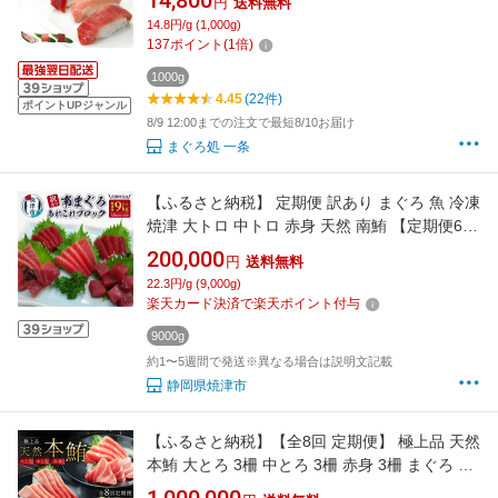
14,800
円
送料無料
内祝 誕生日 贈り物 プレゼント 高級）《pbt-
14.8円/g (1,000g)
bf8》〈bf1〉[[大中赤セット-2p]
137
ポイント
(
1
倍)
1000g
4.45
(22件)
ポイントUPジャンル
8/9 12:00までの注文で最短8/10お届け
まぐろ処 一条
【ふるさと納税】 定期便 訳あり まぐろ 魚 冷凍
焼津 大トロ 中トロ 赤身 天然 南鮪 【定期便6
回】 訳あり南まぐろあれこれ 1.5kg以上 b200-
200,000
円
送料無料
033
22.3円/g (9,000g)
楽天カード決済で楽天ポイント付与
9000g
約1〜5週間で発送※異なる場合は説明文記載
静岡県焼津市
【ふるさと納税】【全8回 定期便】 極上品 天然
本鮪 大とろ 3柵 中とろ 3柵 赤身 3柵 まぐろ マ
グロ 鮪 定期 三崎 三崎港 海鮮 魚 魚介 母の日