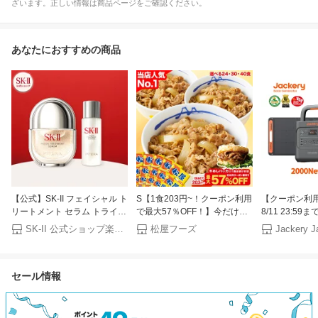
ざいます。正しい情報は商品ページをご確認ください。
あなたにおすすめの商品
【公式】SK-II フェイシャル ト
S【1食203円~！クーポン利用
【クーポン利用で
リートメント セラム トライア
で最大57％OFF！】今だけ牛
8/11 23:59ま
ル キット SK-2 / SK-II（エスケ
めしバーガー1食おまけ付き
Solar Generat
SK-II 公式ショップ楽天市場店
松屋フーズ
ーツー） 正規品 送料無料 SK2
（8/1~8/16 迄）大容量リピ確
2042Wh 20
SKII ピテラ 美容液 スキンケア
定BOX 松屋 公式 牛めしの具
源 ソーラーパ
誕生日 女性 化粧品 コスメ 妻
（プレミアム仕様）選択制 牛
容量 長寿命 
セール情報
誕生日
めし 牛丼の具 まつや 牛丼 食
2200W コン
品 グルメ 冷凍 冷凍食品 送料
防災 家庭用 
無料 おかず 惣菜 お弁当 非常
UPS機能 ア
食 セール 半額
ジャクリ