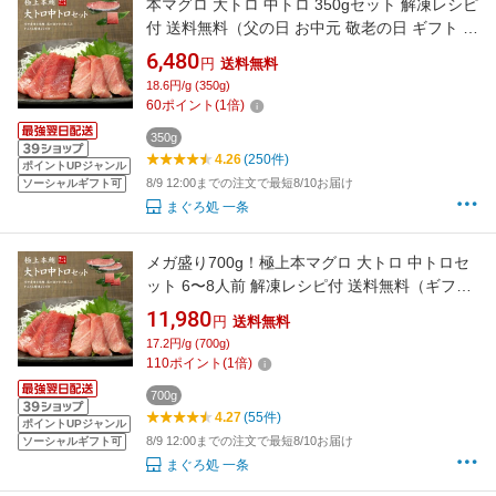
本マグロ 大トロ 中トロ 350gセット 解凍レシピ
付 送料無料（父の日 お中元 敬老の日 ギフト プ
レゼント 食べ物 まぐろ 鮪 刺身 海鮮丼 手巻き
6,480
円
送料無料
寿司 おつまみ 御祝 贈り物 高級）《pbt-bf6》
18.6円/g (350g)
〈bf1〉[[大中セット]
60
ポイント
(
1
倍)
350g
4.26
(250件)
ポイントUPジャンル
8/9 12:00までの注文で最短8/10お届け
ソーシャルギフト可
まぐろ処 一条
メガ盛り700g！極上本マグロ 大トロ 中トロセ
ット 6〜8人前 解凍レシピ付 送料無料（ギフト
お中元 敬老の日 まぐろ 鮪 刺身 海鮮丼 手巻き
11,980
円
送料無料
寿司 おつまみ 御祝 プレゼント 高級）《pbt-
17.2円/g (700g)
bf6》〈bf1〉[[大中セット-2p]
110
ポイント
(
1
倍)
700g
4.27
(55件)
ポイントUPジャンル
8/9 12:00までの注文で最短8/10お届け
ソーシャルギフト可
まぐろ処 一条