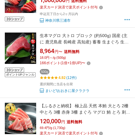
1,000,000
円
送料無料
父の日 敬老の日 オーシャン・グロウ 神奈川 三
楽天カード決済で楽天ポイント付与
浦市 おすすめ ランキング プレゼント ギフト
申込完了日から2ヶ月以内
神奈川県三浦市
生本マグロ 大トロ ブロック (約500g) 国産 (主
に 鹿児島産 長崎産 高知産) 蓄養 生まぐろ 生マ
グロ 生鮪 大トロ 大とろ 生本まぐろ 本まぐろ
8,964
円〜
送料無料
本鮪 まぐろ マグロ まぐろ 鮪 食品 魚介類 水産
18.0円～/g (500g)
加工品 マグロ トロ ギフト 贈答 送料無料
166
ポイント
(
1
倍+
1
倍UP)
〜
500g
ポイントUPジャンル
4.92
(12件)
選択期間に当店を出荷
まいど!おおきに屋クラクラ
【ふるさと納税】 極上品 天然 本鮪 大とろ 2柵
中とろ 3柵 赤身 3柵 まぐろ マグロ 鮪 とろ 刺身
三崎 三崎港 海鮮 魚 魚介 母の日 父の日 敬老の
120,000
円
送料無料
日 オーシャン・グロウ 神奈川 三浦市 おすすめ
69.4円/g (1,730g)
ランキング プレゼント ギフト
楽天カード決済で楽天ポイント付与