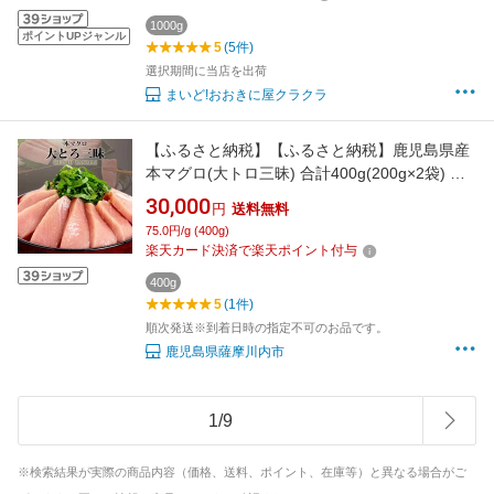
1000g
ポイントUPジャンル
5
(5件)
選択期間に当店を出荷
まいど!おおきに屋クラクラ
【ふるさと納税】【ふるさと納税】鹿児島県産
本マグロ(大トロ三昧) 合計400g(200g×2袋) 本
鮪 まぐろ 黒マグロ 黒鮪 養殖 刺身 サク ネギト
30,000
円
送料無料
ロ ヅケ 鹿児島県 薩摩川内市 送料無料 国産 九
75.0円/g (400g)
州産 鹿児島産 【2026年1月下旬より順次出荷】
楽天カード決済で楽天ポイント付与
400g
5
(1件)
順次発送※到着日時の指定不可のお品です。
鹿児島県薩摩川内市
1
/
9
※検索結果が実際の商品内容（価格、送料、ポイント、在庫等）と異なる場合がご