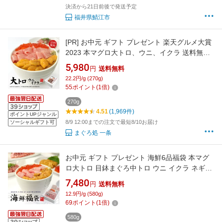
決済から21日前後で発送予定
福井県鯖江市
[PR]
お中元 ギフト プレゼント 楽天グルメ大賞
2023 本マグロ大トロ、ウニ、イクラ 送料無料
(ギフト プレゼント 父の日 敬老の日 2026 食べ
5,980
円
送料無料
物 刺身 海鮮丼 手巻き寿司 福袋 高級 詰め合わ
22.2円/g (270g)
せ)《not-ks1》om22〈ks1〉[[大トロ海鮮セッ
55
ポイント
(
1
倍)
ト]
270g
4.51
(1,969件)
ポイントUPジャンル
8/9 12:00までの注文で最短8/10お届け
ソーシャルギフト可
まぐろ処 一条
お中元 ギフト プレゼント 海鮮6品福袋 本マグ
ロ大トロ 目鉢まぐろ中トロ ウニ イクラ ネギト
ロ づけ 送料無料（父の日 敬老の日 ギフト プレ
7,480
円
送料無料
ゼント 詰め合わせ 海鮮丼 刺身 om22)《not-
12.9円/g (580g)
st1》〈st1〉[[海鮮福袋]
69
ポイント
(
1
倍)
580g