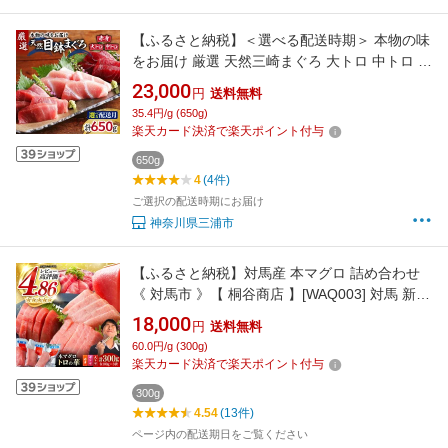
【ふるさと納税】＜選べる配送時期＞ 本物の味
をお届け 厳選 天然三崎まぐろ 大トロ 中トロ 赤
身 セット 650g まぐろ マグロ 鮪 メバチマグロ
23,000
円
送料無料
三崎 三崎港 海鮮 魚 魚介 母の日 父の日 敬老の
35.4円/g (650g)
日 湊魚問屋 神奈川 三浦市 おすすめ ランキング
楽天カード決済で楽天ポイント付与
プレゼント ギフト
650g
4
(4件)
ご選択の配送時期にお届け
神奈川県三浦市
【ふるさと納税】対馬産 本マグロ 詰め合わせ
《 対馬市 》【 桐谷商店 】[WAQ003] 対馬 新鮮
マグロ 大トロ 鮪 刺身 中トロ 赤身 トロ トロの
18,000
円
送料無料
華
60.0円/g (300g)
楽天カード決済で楽天ポイント付与
300g
4.54
(13件)
ページ内の配送期日をご覧ください