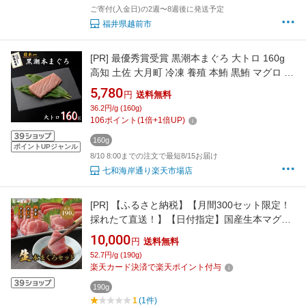
ご寄付(入金日)の2週〜8週後に発送予定
福井県越前市
[PR]
最優秀賞受賞 黒潮本まぐろ 大トロ 160g
高知 土佐 大月町 冷凍 養殖 本鮪 黒鮪 マグロ 丼
刺身 寿司 ギフト プレゼント 化粧箱 自宅用 お
5,780
円
送料無料
中元 御中元 お歳暮 御歳暮 母の日 父の日 敬老
36.2円/g (160g)
の日 おつまみ
106
ポイント
(
1
倍+
1
倍UP)
160g
ポイントUPジャンル
8/10 8:00までの注文で最短8/15お届け
七和海岸通り楽天市場店
[PR]
【ふるさと納税】【月間300セット限定！
採れたて直送！】【日付指定】国産生本マグロ
3種盛（大トロ 中トロ 赤身）合計約190g
10,000
円
送料無料
冷蔵 送料無料 福井県 鯖江市 本マグロ 生マグロ
52.7円/g (190g)
鮪 大とろ 中とろ 刺身 ネギトロ 海鮮丼 まぐろ
楽天カード決済で楽天ポイント付与
丼 [A-11006]
190g
1
(1件)