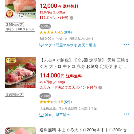
ロ まぐろ 鮪 直送 冷凍 まぐろ刺身 魚 切り身 骨
12,000
円
送料無料
抜き 骨なし 刺身 さしみ お刺身 海鮮 海鮮丼 海
12.0円/g (1,000g)
鮮丼の具 手巻き寿司 ネタ グルメ お取り寄せ お
111
ポイント
(
1
倍)
取り寄せグルメ 送料無料
1000g
ポイントUPジャンル
4.5
(8件)
8/9 0:00までの注文で最短8/14お届け
マグロ問屋マルウオ 楽天市場店
【ふるさと納税】【全5回 定期便】 天然 三崎ま
ぐろ 大トロ 中トロ 赤身 お刺身 定期便 まぐろ
マグロ 鮪 メバチマグロ 三崎港 海鮮 魚 定期 湊
114,000
円
送料無料
魚問屋 神奈川 三浦市 おすすめ ランキング プレ
45.6円/g (2,500g)
ゼント ギフト
楽天カード決済で楽天ポイント付与
2500g
3.5
(6件)
入金確認後、3ヶ月後以降にお届け予定
神奈川県三浦市
送料無料 本まぐろ大トロ200g＆中トロ200gセ