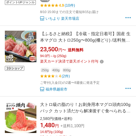
ポイントUPジャンル
4.9
(10件)
8/10 15:00までの注文で最短8/15お届け
いちより 楽天市場店
【ふるさと納税】【冷蔵・指定日着可】国産 生
本マグロ 大トロ250g〜800g(柵どり) /送料無料
福井県越前市 鮪 新鮮 お刺身 おさしみ お造り
23,500
円〜
送料無料
おつくり おろし 魚 切り身 切身 海鮮 丼 海鮮丼
94.0円～/g (250g)
まぐろ丼 漬け 漬け丼 発送時期が選べる(18209)
楽天カード決済で楽天ポイント付与
250g
400g
800g
4
(2件)
ご寄付(入金日)の2週〜8週後に発送予定
福井県越前市
大トロ級の脂のり！お刺身用本マグロ頭肉100g
パック カット済だから解凍後すぐ食べられる
（刺身 まぐろ 鮪 つのトロ 脳天 海鮮丼 手巻き
2,580円(価格+送料)
寿司 お中元 敬老の日 ギフト プレゼント 誕生
1,480
円
+送料1,100円
日）《ref-kr8》〈kr1〉[[頭肉100g]
14.8円/g (100g)