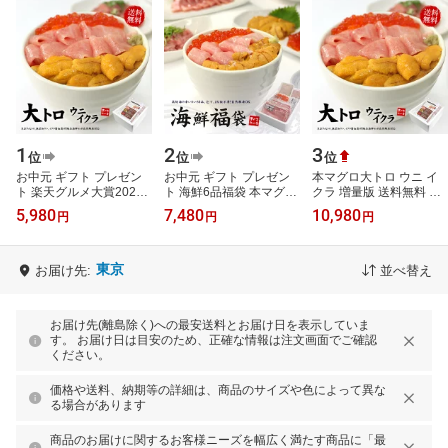
1
2
3
位
位
位
お中元 ギフト プレゼン
お中元 ギフト プレゼン
本マグロ大トロ ウニ イ
ト 楽天グルメ大賞2023
ト 海鮮6品福袋 本マグロ
クラ 増量版 送料無料 鮪
本マグロ大トロ、ウニ、
大トロ 目鉢まぐろ中トロ
の王様本まぐろ、無添加
5,980
7,480
10,980
円
円
円
イクラ 送料無料 (ギフト
ウニ イクラ ネギトロ づ
ウニ、イクラ醤油漬け
プレゼン…
け 送…
（お中元 敬…
東京
お届け先:
並べ替え
お届け先(離島除く)への最安送料とお届け日を表示していま
す。 お届け日は目安のため、正確な情報は注文画面でご確認
ください。
価格や送料、納期等の詳細は、商品のサイズや色によって異な
る場合があります
商品のお届けに関するお客様ニーズを幅広く満たす商品に「最