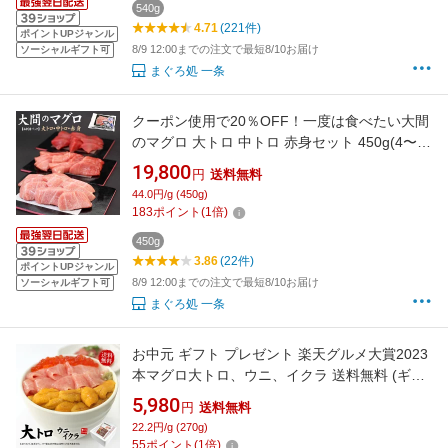
540g
4.71
(221件)
ポイントUPジャンル
8/9 12:00までの注文で最短8/10お届け
ソーシャルギフト可
まぐろ処 一条
クーポン使用で20％OFF！一度は食べたい大間
のマグロ 大トロ 中トロ 赤身セット 450g(4〜5
人前) 自然解凍 送料無料（ギフト プレゼント
19,800
円
送料無料
父の日 お中元 敬老の日 2026 刺身 海鮮丼 御祝
44.0円/g (450g)
高級 oss）《dbf-om6》〈om1〉[[大間産本鮪_
183
ポイント
(
1
倍)
大中赤セット]
450g
3.86
(22件)
ポイントUPジャンル
8/9 12:00までの注文で最短8/10お届け
ソーシャルギフト可
まぐろ処 一条
お中元 ギフト プレゼント 楽天グルメ大賞2023
本マグロ大トロ、ウニ、イクラ 送料無料 (ギフ
ト プレゼント 父の日 敬老の日 2026 食べ物 刺
5,980
円
送料無料
身 海鮮丼 手巻き寿司 福袋 高級 詰め合わせ)
22.2円/g (270g)
《not-ks1》om22〈ks1〉[[大トロ海鮮セット]
55
ポイント
(
1
倍)