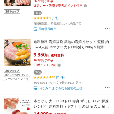
36.7円/g (600g)
刺し身 刺身 魚 冷凍 国産 長崎県 長崎市 送料無
楽天カード決済で楽天ポイント付与
料
600g
5
(8件)
寄附確認後、90営業日以内に発送予定
長崎県長崎市
送料無料 海鮮福袋 築地の海鮮丼セット 究極 約
3～4人前 本マグロ大トロ特盛り200g＆無添加
生うに＆北海道産イクラ＆王様のネギトロ。通
9,850
円
送料無料
が唸る本マグロを極める 本鮪 ギフト 詰め合わ
16.5円/g (600g)
せ 寿司 刺身 築地市場 豊洲市場 おせち
91
ポイント
(
1
倍)
【FSJ】
600g
ポイントUPジャンル
4.64
(25件)
ソーシャルギフト可
8/10 8:00までの注文で最短8/11お届け
うに カニ まぐろなら築地の王様
本まぐろ 大トロ 中トロ 赤身 ずっしり1kg 解凍
レシピ付 送料無料（ギフト 母の日 父の日 敬老
の日 鮪 刺身 海鮮丼 手巻き寿司 おつまみ 御祝