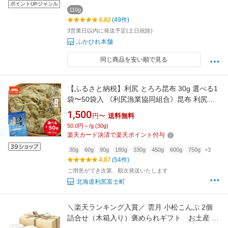
ポイントUPジャンル
110g
4.82
(49件)
3営業日以内に発送予定(土日祝除)
ふかひれ本舗
同じ商品を安い順で見る
【ふるさと納税】利尻 とろろ昆布 30g 選べる1
袋〜50袋入 《利尻漁業協同組合》昆布 利尻昆
布 お出汁 コンブ こんぶ 北海道産昆布 利尻こん
1,500
円〜
送料無料
ぶ とろろ 昆布 北海道ふるさと納税 利尻富士町
50.0円～/g (30g)
ふるさと納税 北海道
楽天カード決済で楽天ポイント付与
30g
60g
90g
180g
330g
450g
600g
750g
+3
4.87
(54件)
ご用意ができ次第、順次発送いたします
北海道利尻富士町
＼楽天ランキング入賞／ 雲月 小松こんぶ 2個
詰合せ（木箱入り）褒められギフト お土産 京