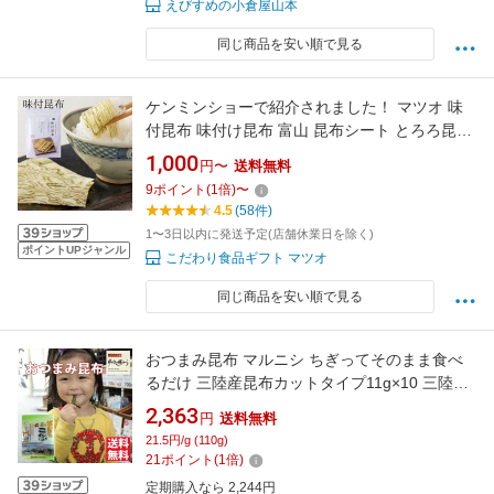
えびすめの小倉屋山本
同じ商品を安い順で見る
ケンミンショーで紹介されました！ マツオ 味
付昆布 味付け昆布 富山 昆布シート とろろ昆布
おぼろ昆布 送料無料 ご飯のお供 北海道産昆布
1,000
円〜
送料無料
海苔 おにぎり 朝食 お取り寄せ ギフト 食品 食
9
ポイント
(
1
倍)
〜
物繊維 おつまみ おやつ 昆布締め
4.5
(58件)
1〜3日以内に発送予定(店舗休業日を除く)
ポイントUPジャンル
こだわり食品ギフト マツオ
同じ商品を安い順で見る
おつまみ昆布 マルニシ ちぎってそのまま食べ
るだけ 三陸産昆布カットタイプ11g×10 三陸よ
り海の恵 気仙沼 おつまみ板昆布 おつまみ昆布
2,363
円
送料無料
カットタイプ コンブ おしゃぶり昆布 おしゃぶ
21.5円/g (110g)
りこんぶ ランキング受賞！
21
ポイント
(
1
倍)
定期購入なら 2,244円