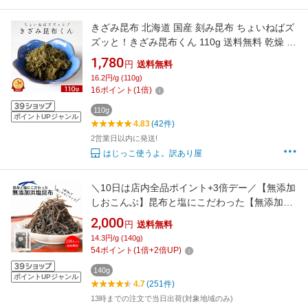
きざみ昆布 北海道 国産 刻み昆布 ちょいねばズ
ズッと！きざみ昆布くん 110g 送料無料 乾燥 き
ざみこんぶ 訳あり コンブ 北海道産 粘る フコイ
1,780
円
送料無料
ダン 日本生まれ！規格外の助っ人 nkdy
16.2円/g (110g)
16
ポイント
(
1
倍)
110g
ポイントUPジャンル
4.83
(42件)
2営業日以内に発送!
はじっこ使うよ。訳あり屋
＼10日は店内全品ポイント+3倍デー／【無添加
しおこんぶ】昆布と塩にこだわった【無添加浜
塩昆布70gx2袋セット】化学調味料・着色料・
2,000
円
送料無料
保存料など添加物不使用の大正14年創業老舗昆
14.3円/g (140g)
布屋が作る無添加塩こんぶ【送料無料・メール
54
ポイント
(
1
倍+
2
倍UP)
便】
140g
ポイントUPジャンル
4.7
(251件)
13時までの注文で当日出荷(対象地域のみ)