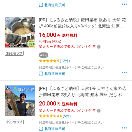
北海道利尻町
[PR]
【ふるさと納税】羅臼昆布 訳あり 天然 花
折 400g前後(2枚入り×3パック) 北海道 知床 羅
臼産 だし用 高級昆布 家庭用
16,000
円
送料無料
40.0円/g (400g)
楽天カード決済で楽天ポイント付与
400g
5
(12件)
発送時期は各返礼品ページをご確認ください
北海道羅臼町
[PR]
【ふるさと納税】天然1等 天神さん家の花
折羅臼昆布 2枚入り 北海道 知床 羅臼 だし 和食
国産
20,000
円
送料無料
楽天カード決済で楽天ポイント付与
4.6
(5件)
発送時期は各返礼品ページをご確認ください
北海道羅臼町