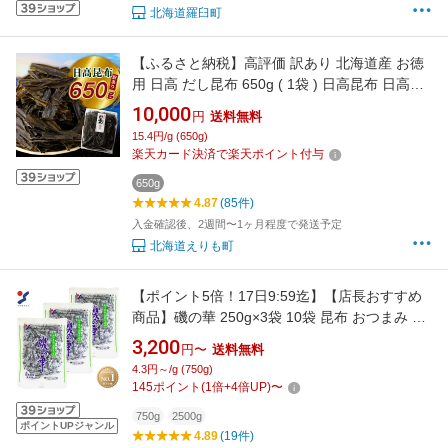
北海道羅臼町
【ふるさと納税】高評価 訳あり 北海道産 お徳
用 日高 だし昆布 650g ( 1袋 ) 日高昆布 日高こ
んぶ 昆布 こんぶ 出汁 だし 出汁昆布 昆布出汁
10,000
円
送料無料
不揃い 大容量 訳アリ 国産 北海道産 日高産 え
15.4円/g (650g)
りも町 海藻 海産物 常温保存 長期保存
楽天カード決済で楽天ポイント付与
650g
4.87
(85件)
入金確認後、2週間〜1ヶ月程度で発送予定
北海道えりも町
【ポイント5倍！17日9:59迄】【店長おすすめ
商品】磯の華 250g×3袋 10袋 昆布 おつまみ お
やつ 珍味 お茶請け あて ひとくちサイズ 個包装
3,200
円〜
送料無料
真昆布使用 昆布本来の旨味 おつまみ昆布 おつ
4.3円～/g (750g)
まみこんぶ おやつこんぶ コンブ まとめ買い 山
145
ポイント
(
1
倍+
4
倍UP)
〜
栄食品 *[2608SX]
750g
2500g
ポイントUPジャンル
4.89
(19件)