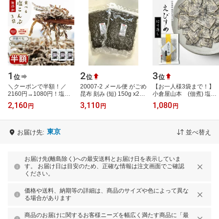
1
2
3
位
位
位
＼クーポンで半額！／
20007-2 メール便 がごめ
【お一人様3袋まで！】
2160円→1080円！塩昆
昆布 刻み (短) 150g x2袋
小倉屋山本 (佃煮) 塩昆
布 無添加 化学調味料不
セット( 乾燥 Dry ）ガゴ
布 えびすめ切り落し
2,160
3,110
1,080
円
円
円
使用『3袋セット塩昆
メ昆布 刻み昆布 山形の
45グラム袋入り
布』 塩こんぶ し…
郷土料…
東京
お届け先:
並べ替え
お届け先(離島除く)への最安送料とお届け日を表示していま
す。 お届け日は目安のため、正確な情報は注文画面でご確認
ください。
価格や送料、納期等の詳細は、商品のサイズや色によって異な
る場合があります
商品のお届けに関するお客様ニーズを幅広く満たす商品に「最