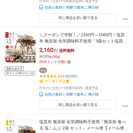
只今のご注文1〜3営業日以内に発送予定
自然の食材と発酵で健幸に 樽の味
同じ商品を安い順で見る
＼クーポンで半額！／2160円→1080円！塩昆
布 無添加 化学調味料不使用『3袋セット塩昆
布』 塩こんぶ しおこんぶ 食べ物 食品 グルメ
2,160
円
送料無料
樽の味 人気 おすすめ【メール便対応1通2セッ
36.0円/g (60g)
トまで】メール便専用 時短
20
ポイント
(
1
倍)
60g
ポイントUPジャンル
4.64
(623件)
ランキング入賞
只今のご注文1〜3営業日以内に発送予定
自然の食材と発酵で健幸に 樽の味
同じ商品を安い順で見る
塩昆布 無添加 化学調味料不使用『無添加 食べ
る 塩こんぶ 2袋 セット』メール便【メール便対