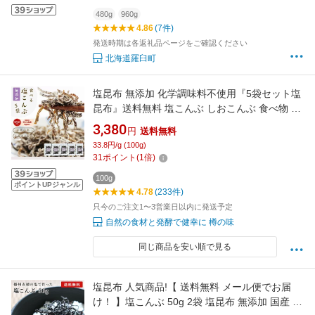
480g
960g
4.86
(7件)
発送時期は各返礼品ページをご確認ください
北海道羅臼町
塩昆布 無添加 化学調味料不使用『5袋セット塩
昆布』送料無料 塩こんぶ しおこんぶ 食べ物 食
品 グルメ 樽の味 人気 おすすめ【メール便対応
3,380
円
送料無料
1通1セットまで】メール便専用 時短
33.8円/g (100g)
31
ポイント
(
1
倍)
100g
ポイントUPジャンル
4.78
(233件)
只今のご注文1〜3営業日以内に発送予定
自然の食材と発酵で健幸に 樽の味
同じ商品を安い順で見る
塩昆布 人気商品!【 送料無料 メール便でお届
け！ 】塩こんぶ 50g 2袋 塩昆布 無添加 国産 塩