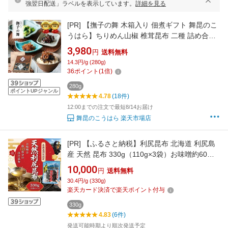
強翌日配送」ラベルを表示しています。
詳細を見る
[PR]
【撫子の舞 木箱入り 佃煮ギフト 舞昆のこ
うはら】ちりめん山椒 椎茸昆布 二種 詰め合わ
せ ｜贈答 内祝い 手土産 贈り物に喜ばれる 高級
3,980
円
送料無料
佃煮｜法事 香典返し 粗供養 お供え 進物 お礼
14.3円/g (280g)
お返し｜ご飯のお供 惣菜 塩昆布 常温保存 大阪
36
ポイント
(
1
倍)
名物 年配
280g
ポイントUPジャンル
4.78
(18件)
12:00までの注文で最短8/14お届け
舞昆のこうはら 楽天市場店
[PR]
【ふるさと納税】利尻昆布 北海道 利尻島
産 天然 昆布 330g（110g×3袋）お味噌約60人
前のお出汁｜北海道産 天然 だし 海藻 昆布 出汁
10,000
円
送料無料
お鍋 煮物 和食 煮物 乾物 利尻島 [1020007]
30.4円/g (330g)
楽天カード決済で楽天ポイント付与
330g
4.83
(6件)
発送可能時期より順次発送予定