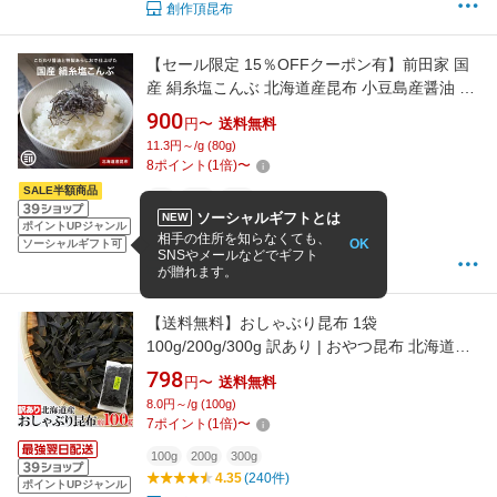
創作頂昆布
【セール限定 15％OFFクーポン有】前田家 国
産 絹糸塩こんぶ 北海道産昆布 小豆島産醤油 極
細カット 汐吹 ご飯のお供 朝食 お弁当 おにぎり
900
円〜
送料無料
ふりかけ つまみ サラダ パスタ 浅漬け 卵かけご
11.3円～/g (80g)
飯 料理 惣菜 レシピ お取り寄せ 熱中症対策 熱
8
ポイント
(
1
倍)
〜
中症 熱中症グッズ
SALE半額商品
80g
150g
250g
ソーシャルギフトとは
NEW
4.71
(69件)
ポイントUPジャンル
相手の住所を知らなくても、
OK
1〜5営業日以内に出荷予定
ソーシャルギフト可
SNSやメールなどでギフト
MAEDAYA 前田家
が贈れます。
【送料無料】おしゃぶり昆布 1袋
100g/200g/300g 訳あり | おやつ昆布 北海道産
こんぶ 出汁 国産 わけあり おつまみ おやつ 業
798
円〜
送料無料
務用 大容量 ダイエット カルシウム ポイント消
8.0円～/g (100g)
化 わけあり 訳アリ 食物繊維 子供 おやつ昆布
7
ポイント
(
1
倍)
〜
おしゃぶりこんぶ コンブ お菓子 お徳用 業務用
100g
200g
300g
4.35
(240件)
ポイントUPジャンル