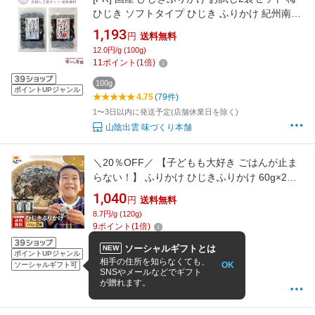
ひじき ソフトタイプ ひじき ふりかけ 紀州南高
梅
1,193
円
送料無料
12.0円/g (100g)
11
ポイント
(
1
倍)
100g
ポイントUPジャンル
4.75
(79件)
1〜3日以内に発送予定(店舗休業日を除く)
山陰出雲 味づくり本舗
＼20％OFF／ 【子どもも大好き ごはんが止ま
らない！】 ふりかけ ひじきふりかけ 60g×2袋
1300円ポッキリ 送料無料 朝食 おにぎり つくだ
1,040
円
送料無料
煮 佃煮 ひじき 小豆島 老舗 ソフトふりかけ ご
8.7円/g (120g)
飯のお供
9
ポイント
(
1
倍)
120g
ソーシャルギフトとは
NEW
ポイントUPジャンル
4.65
(2,411件)
相手の住所を知らなくても、
OK
ソーシャルギフト可
SNSやメールなどでギフト
2〜5日以内に発送(土日祝除く)
が贈れます。
小豆島の香通販 楽天市場店