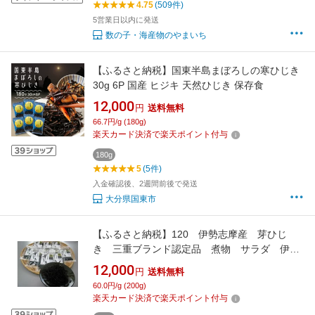
4.75
(509件)
5営業日以内に発送
数の子・海産物のやまいち
【ふるさと納税】国東半島まぼろしの寒ひじき
30g 6P 国産 ヒジキ 天然ひじき 保存食
12,000
円
送料無料
66.7円/g (180g)
楽天カード決済で楽天ポイント付与
180g
5
(5件)
入金確認後、2週間前後で発送
大分県国東市
【ふるさと納税】120 伊勢志摩産 芽ひじ
き 三重ブランド認定品 煮物 サラダ 伊勢
志摩 伊勢市 海藻 乾燥 煮物 健康
12,000
円
送料無料
60.0円/g (200g)
楽天カード決済で楽天ポイント付与