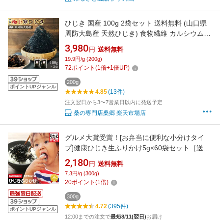
ひじき 国産 100g 2袋セット 送料無料 (山口県
周防大島産 天然ひじき) 食物繊維 カルシウム
マグネシウム 無添加 海藻 佃煮 つくだ煮 煮物
3,980
円
送料無料
乾燥ひじき ひじきごはん 混ぜご飯 ご飯のお供
19.9円/g (200g)
おつまみ 伝統製法 桑郷
72
ポイント
(
1
倍+
1
倍UP)
200g
ポイントUPジャンル
4.85
(13件)
注文翌日から3〜7営業日以内に発送予定
桑の専門店桑郷 楽天市場店
グルメ大賞受賞！[お弁当に便利な小分けタイ
プ]健康ひじき生ふりかけ5g×60袋セット［送料
無料］(個包装/宅急便)しそ風味[ひじき/ヒジキ/
2,180
円
送料無料
ふりかけ]
7.3円/g (300g)
20
ポイント
(
1
倍)
300g
4.72
(395件)
ポイントUPジャンル
12:00までの注文で
最短8/11(翌日)
お届け