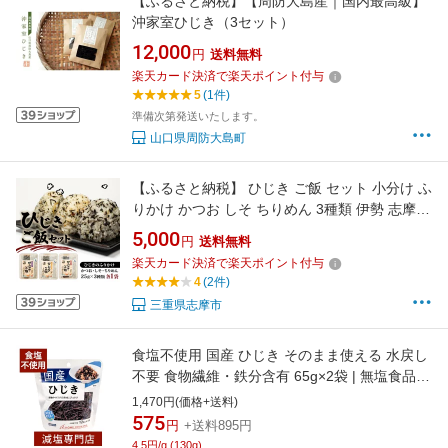
【ふるさと納税】【周防大島産｜国内最高級】
沖家室ひじき（3セット）
12,000
円
送料無料
楽天カード決済で楽天ポイント付与
5
(1件)
準備次第発送いたします。
山口県周防大島町
【ふるさと納税】 ひじき ご飯 セット 小分け ふ
りかけ かつお しそ ちりめん 3種類 伊勢 志摩
三重県 国産 海藻 乾燥 お手軽 お弁当 朝食 おに
5,000
円
送料無料
ぎり ご飯 5000円 五千円 5000円以下 5000円以
楽天カード決済で楽天ポイント付与
内 10000円以下 10000円以内
4
(2件)
三重県志摩市
食塩不使用 国産 ひじき そのまま使える 水戻し
不要 食物繊維・鉄分含有 65g×2袋 | 無塩食品
減塩 減塩食品 無塩 塩分カット ギフト プレゼン
1,470円(価格+送料)
ト お中元 お中元ギフト お中元プレゼント 低塩
575
円
+送料895円
4.5円/g (130g)