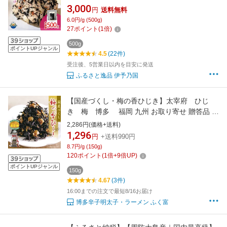
汁 や ご飯のお供に★ サラダにも★炊き込み お
3,000
円
送料無料
にぎりの具 トッピング カリカリ 食感の梅 しっ
6.0円/g (500g)
とり食感のひじき 業務用サイズ 大容量 自家需
27
ポイント
(
1
倍)
要
500g
ポイントUPジャンル
4.5
(22件)
受注後、5営業日以内を目安に発送
ふるさと逸品 伊予乃国
【国産づくし・梅の香ひじき】太宰府 ひじ
き 梅 博多 福岡 九州 お取り寄せ 贈答品 お
うち時間 グルメ ふく富
2,286円(価格+送料)
1,296
円
+送料990円
8.7円/g (150g)
120
ポイント
(
1
倍+
9
倍UP)
ポイントUPジャンル
150g
4.67
(3件)
16:00までの注文で最短8/16お届け
博多辛子明太子・ラーメン ふく富