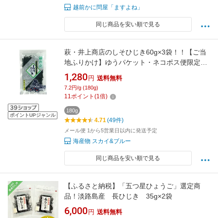
越前かに問屋「ますよね」
同じ商品を安い順で見る
萩・井上商店のしそひじき60g×3袋！！【ご当
地ふりかけ】ゆうパケット・ネコポス便限定送
料無料！【代引き・日時指定不可】【smtb-
1,280
円
送料無料
KD】【おにぎらず】【ふりかけ】【父の日】
7.2円/g (180g)
【母の日】
11
ポイント
(
1
倍)
180g
ポイントUPジャンル
4.71
(49件)
メール便 1から5営業日以内に発送予定
海産物 スカイ&ブルー
同じ商品を安い順で見る
【ふるさと納税】「五つ星ひょうご」選定商
品！淡路島産 長ひじき 35g×2袋
6,000
円
送料無料