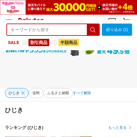
絞り込み (1)
ようこそ 楽天市場へ
ログイン
会員登録
SALE
割引商品
半額商品
ひじき
送料
ふるさと納税
すべて解除
ひじき
ランキング (ひじき)
もっと見る