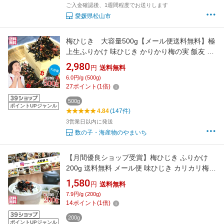
ご入金確認後、1週間程度でお送りします
愛媛県松山市
梅ひじき 大容量500g【メール便送料無料】極
上生ふりかけ 味ひじき かりかり梅の実 飯友 ふ
りかけ ひじき 梅 ヒジキ 海藻類ひじき 加工地：
2,980
円
送料無料
福岡県
6.0円/g (500g)
27
ポイント
(
1
倍)
500g
ポイントUPジャンル
4.84
(147件)
3営業日以内に発送
数の子・海産物のやまいち
【月間優良ショップ受賞】梅ひじき ふりかけ
200g 送料無料 メール便 味ひじき カリカリ梅の
実 ひじき 梅 お試し ご飯のお供 お茶漬け ヒジ
1,580
円
送料無料
キ おにぎり 海藻類ひじき 加工地：福岡県
7.9円/g (200g)
14
ポイント
(
1
倍)
200g
ポイントUPジャンル