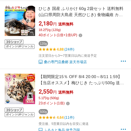
ひじき 国産 ふりかけ 60g 2袋セット 送料無料
(山口県周防大島産 天然ひじき) 食物繊維 カル
シウム マグネシウム 無添加 海藻 佃煮 つくだ煮
2,180
円
送料無料
ひじきごはん 混ぜご飯 ソフトふりかけ ご飯の
18.2円/g (120g)
お供 おつまみ おやつ 伝統製法 桑郷
40
ポイント
(
1
倍+
1
倍UP)
120g
ポイントUPジャンル
4.88
(24件)
注文翌日から3〜7営業日以内に発送予定
桑の専門店桑郷 楽天市場店
【期間限定15％ OFF 8/4 20:00～8/11 1:59】
【当店オススメ】梅ひじき たっぷり500g 送料
無料 ゆうパケットでお届け 梅香る 生ふりかけ
2,550
円
送料無料
ご飯のお供 ひじきご飯 おにぎりの具 かりかり
5.1円/g (500g)
食感の梅 しっとり食感のひじき 業務用サイズ
23
ポイント
(
1
倍)
大容量 自家需要 梅 お買い物マラソン
500g
ポイントUPジャンル
4.64
(11件)
受注後、5営業日以内を目安に発送
ふるさと逸品 伊予乃国