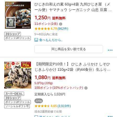
ひじき白和えの素 60g×4袋 九州ひじき屋 （メ
ール便）ヤマチュウ シーガニック 山忠 豆腐 お
料理素材 簡単 便利 和総菜 お弁当
1,250
円
送料無料
11
ポイント
(
1
倍)
4.79
(962件)
5〜8日以内に発送
ポイントUPジャンル
食べもんぢから。
同じ商品を安い順で見る
【期間限定P10倍！】 ひじき ふりかけ しそひ
じきふりかけ 110g×2袋（約44食分）生ふりか
け 送料無料 ポイント消化 ひじきふりかけ おに
1,080
円
送料無料
ぎり しそひじき ご飯のお供 ヒジキ ギフト グル
5.0円/g (220g)
メ 健康食品 食品 食べ物 お中元 御中元
100
ポイント
(
10
%ポイントバック)
定期購入なら 1,026円
220g
ポイントUPジャンル
4.65
(3,919件)
ソーシャルギフト可
現在2週間前後で出荷