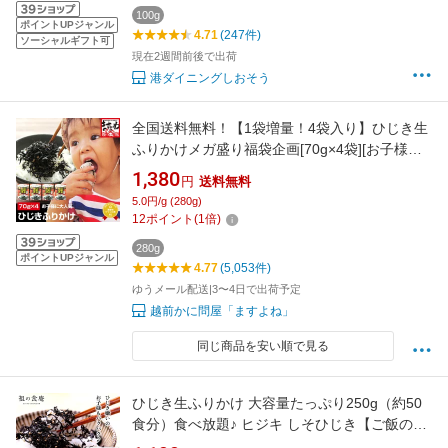
ひじき ご飯のお供 ヒジキ お中元 御中元
100g
ポイントUPジャンル
4.71
(247件)
ソーシャルギフト可
現在2週間前後で出荷
港ダイニングしおそう
全国送料無料！【1袋増量！4袋入り】ひじき生
ふりかけメガ盛り福袋企画[70g×4袋][お子様も
大好き](ゆうメール)[ひじき/ヒジキ/おにぎらず]
1,380
円
送料無料
【ポッキリ ぽっきり】2,000円以下送料無料 ご
5.0円/g (280g)
はんのお供
12
ポイント
(
1
倍)
280g
ポイントUPジャンル
4.77
(5,053件)
ゆうメール配送|3〜4日で出荷予定
越前かに問屋「ますよね」
同じ商品を安い順で見る
ひじき生ふりかけ 大容量たっぷり250g（約50
食分）食べ放題♪ ヒジキ しそひじき【ご飯のお
供】【朝食】【弁当】【受賞記念セール】