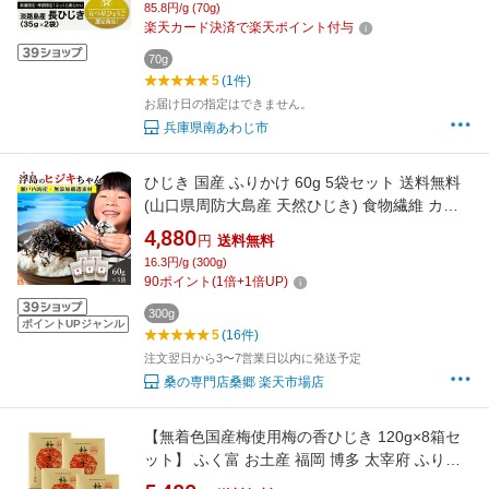
85.8円/g (70g)
楽天カード決済で楽天ポイント付与
70g
5
(1件)
お届け日の指定はできません。
兵庫県南あわじ市
ひじき 国産 ふりかけ 60g 5袋セット 送料無料
(山口県周防大島産 天然ひじき) 食物繊維 カル
シウム マグネシウム 無添加 海藻 佃煮 つくだ煮
4,880
円
送料無料
ひじきごはん 混ぜご飯 ソフトふりかけ ご飯の
16.3円/g (300g)
お供 おつまみ おやつ 伝統製法 桑郷
90
ポイント
(
1
倍+
1
倍UP)
300g
ポイントUPジャンル
5
(16件)
注文翌日から3〜7営業日以内に発送予定
桑の専門店桑郷 楽天市場店
【無着色国産梅使用梅の香ひじき 120g×8箱セ
ット】 ふく富 お土産 福岡 博多 太宰府 ふりか
け 無着色 梅ひじき 栄養たっぷり 国産 ごはんの