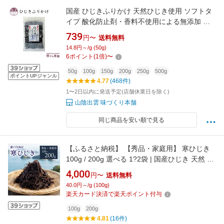
国産 ひじきふりかけ 天然ひじき使用 ソフトタ
イプ 酸化防止剤・香料不使用による無添加 お
子様に大人気 ひじき ふりかけ
739
円〜
送料無料
14.8円～/g (50g)
6
ポイント
(
1
倍)
〜
50g
100g
150g
200g
250g
500g
ポイントUPジャンル
4.77
(468件)
1〜2日以内に発送予定(店舗休業日を除く)
山陰出雲 味づくり本舗
同じ商品を安い順で見る
【ふるさと納税】 【秀品・家庭用】 寒ひじき
100g / 200g 選べる 1?2袋 | 国産ひじき 天然 ひ
じき 乾燥ひじき 海産物 海藻 寒ひじき 煮物 ひ
4,000
円〜
送料無料
じき 無添加 無着色 ひじき サラダ 鉄分 ヒジキ
40.0円～/g (100g)
ふりかけ 国産 瀬戸内 瀬戸内海 愛媛県 松山市
楽天カード決済で楽天ポイント付与
お取り寄せ ご当地 愛媛 松山
100g
200g
4.81
(16件)