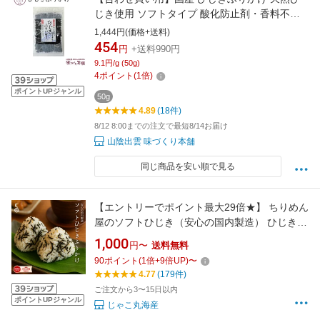
じき使用 ソフトタイプ 酸化防止剤・香料不使
用による無添加 お子様に大人気 ひじき ふりか
1,444円(価格+送料)
け
454
円
+送料990円
9.1円/g (50g)
4
ポイント
(
1
倍)
ポイントUPジャンル
50g
4.89
(18件)
8/12 8:00までの注文で最短8/14お届け
山陰出雲 味づくり本舗
同じ商品を安い順で見る
【エントリーでポイント最大29倍★】 ちりめん
屋のソフトひじき（安心の国内製造） ひじき
ふりかけ しそひじきふりかけ 選べる3セット
1,000
円〜
送料無料
（4袋、6袋、8袋） 生ふりかけ 送料無料 ひじ
90
ポイント
(
1
倍+
9
倍UP)
〜
きふりかけ おにぎり しそひじき ご飯のお供 ヒ
4.77
(179件)
ジキ 食品 お買物マラソン セール SALE
ご注文から3〜15日以内
ポイントUPジャンル
じゃこ丸海産