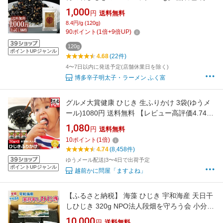
じき 国産 ふく富 お土産 福岡 博多 太宰府 ふり
1,000
円
送料無料
かけ ごはんのお供 お取り寄せ おかず おにぎり
8.4円/g (120g)
まぜご飯 メール便
90
ポイント
(
1
倍+
9
倍UP)
120g
ポイントUPジャンル
4.68
(22件)
4〜7日以内に発送予定(店舗休業日を除く)
博多辛子明太子・ラーメン ふく富
グルメ大賞健康 ひじき 生ふりかけ 3袋(ゆうメ
ール)1080円 送料無料 【レビュー高評価4.74！
7,141件頂きました！美味しく楽しく栄養補給
1,080
円
送料無料
を♪】 [ひじき / ヒジキ / ますよね ] 2,000円以下
10
ポイント
(
1
倍)
送料無料 ごはんのお供
4.74
(8,458件)
ゆうメール配送|3〜4日で出荷予定
ポイントUPジャンル
越前かに問屋「ますよね」
【ふるさと納税】 海藻 ひじき 宇和海産 天日干
しひじき 320g NPO法人段畑を守ろう会 小分け
パック 海産物 煮物 サラダ 鉄分 天然 海藻 ミネ
10,000
円
送料無料