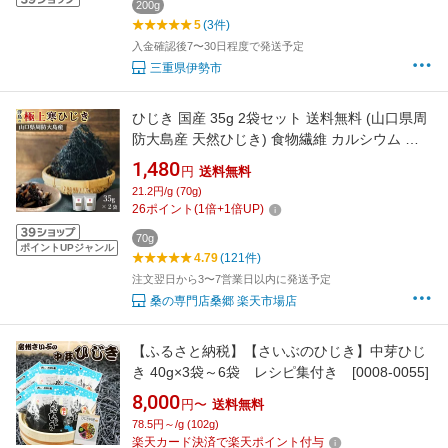
200g
5
(3件)
入金確認後7〜30日程度で発送予定
三重県伊勢市
ひじき 国産 35g 2袋セット 送料無料 (山口県周
防大島産 天然ひじき) 食物繊維 カルシウム マ
グネシウム 無添加 海藻 佃煮 つくだ煮 煮物 乾
1,480
円
送料無料
燥ひじき ひじきごはん 混ぜご飯 ご飯のお供 お
21.2円/g (70g)
つまみ 伝統製法 桑郷
26
ポイント
(
1
倍+
1
倍UP)
70g
ポイントUPジャンル
4.79
(121件)
注文翌日から3〜7営業日以内に発送予定
桑の専門店桑郷 楽天市場店
【ふるさと納税】【さいぶのひじき】中芽ひじ
き 40g×3袋～6袋 レシピ集付き [0008-0055]
8,000
円〜
送料無料
78.5円～/g (102g)
楽天カード決済で楽天ポイント付与