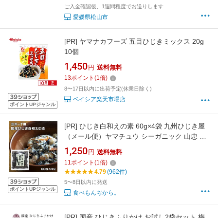
ご入金確認後、1週間程度でお送りします
愛媛県松山市
[PR]
ヤマナカフーズ 五目ひじきミックス 20g
10個
1,450
円
送料無料
13
ポイント
(
1
倍)
8〜17日以内に出荷予定(休業日除く)
ベイシア楽天市場店
ポイントUPジャンル
[PR]
ひじき白和えの素 60g×4袋 九州ひじき屋
（メール便）ヤマチュウ シーガニック 山忠 豆
腐 お料理素材 簡単 便利 和総菜 お弁当
1,250
円
送料無料
11
ポイント
(
1
倍)
4.79
(962件)
5〜8日以内に発送
ポイントUPジャンル
食べもんぢから。
[PR]
国産 ひじきふりかけ お試し2袋セット 梅