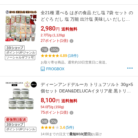
全21種 選べる はぎの食品 だし塩 7袋 セット の
どぐろ だし 塩 万能 出汁塩 美味しい だしじお
おにぎり 塩むすび 鯛 えび 伊勢海老 鯛だし か
2,980
円
送料無料
き あごだし塩 あおさ かに しじみ かつお いり
2.7円/g (1,120g)
こ はも 甘えび ギフト 調味塩 味くらべ だしし
27
ポイント
(
1
倍)
お まとめ買い 調味料 おいしい塩
7個
160g
ポイントUPジャンル
4.89
(18件)
ソーシャルギフト可
お取り寄せ商品。通常約10日営業日に発送。
FROGBOX
ディーンアンドデルーカ トリュフソルト 30g×5
個セット DEAN&DELUCAイタリア産 黒トリュ
フ 塩 人気 おしゃれ かわいい ギフト お返し お
8,100
円
送料無料
祝い 手土産 ご挨拶 お中元 母の日
54.0円/g (150g)
75
ポイント
(
1
倍)
5個
30g
3.4
(5件)
ポイントUPジャンル
14:00までの注文で
最短8/10(翌日)
お届け