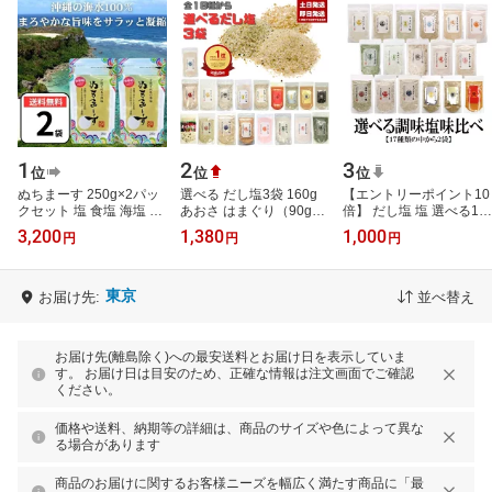
1
2
3
位
位
位
ぬちまーす 250g×2パッ
選べる だし塩3袋 160g
【エントリーポイント10
クセット 塩 食塩 海塩 調
あおさ はまぐり（90g）
倍】 だし塩 塩 選べる17
味料 沖縄 宮城島 ミネラ
伊勢海老 昆布 しじみ か
種 2袋セット 調味塩味比
3,200
1,380
1,000
円
円
円
ル豊富 添加物不使用 塩
き ほたて のどぐろ 真鯛
べ 送料無料 はぎの食品
分控え…
あご …
だし塩 …
東京
お届け先:
並べ替え
お届け先(離島除く)への最安送料とお届け日を表示していま
す。 お届け日は目安のため、正確な情報は注文画面でご確認
ください。
価格や送料、納期等の詳細は、商品のサイズや色によって異な
る場合があります
商品のお届けに関するお客様ニーズを幅広く満たす商品に「最