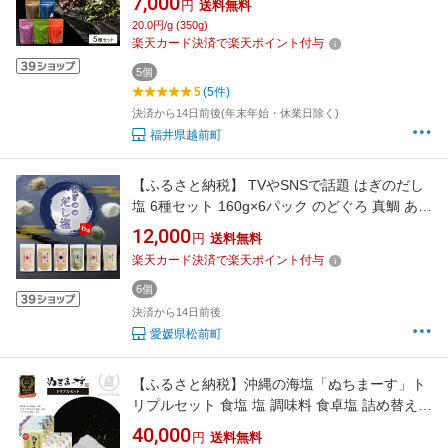
7,000
円
送料無料
合わせ】 [e13-a005]
20.0円/g (350g)
楽天カード決済で楽天ポイント付与
5個
5
(5件)
決済から14日前後(年末年始・休業日除く)
福井県越前町
【ふるさと納税】 TVやSNSで話題 はぎのだし
塩 6種セット 160g×6パック のどぐろ 真鯛 あご
あおさ しじみ 昆布 調味料 万能塩 おにぎり お
12,000
円
送料無料
吸い物 料理の味付け ご飯 お茶漬け グルメ ギフ
楽天カード決済で楽天ポイント付与
ト 送料無料 愛媛県 松前町
6個
決済から14日前後
愛媛県松前町
【ふるさと納税】沖縄の海塩「ぬちまーす」ト
リプルセット 食塩 塩 調味料 食卓塩 詰め替え用
シーソルト 人気返礼品 海塩 沖縄 うるま市 果報
40,000
円
送料無料
バンタ