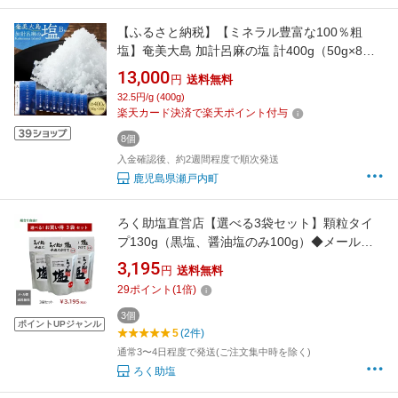
【ふるさと納税】【ミネラル豊富な100％粗
塩】奄美大島 加計呂麻の塩 計400g（50g×8
袋） Bセット | 400g 奄美 奄美大島 マグロ 鮪
13,000
円
送料無料
瀬戸内町 鹿児島 鹿児島県 九州 送料無料 おすす
32.5円/g (400g)
め 加計呂麻島 塩 粗塩 無添加 お取り寄せ
楽天カード決済で楽天ポイント付与
8個
入金確認後、約2週間程度で順次発送
鹿児島県瀬戸内町
ろく助塩直営店【選べる3袋セット】顆粒タイ
プ130g（黒塩、醤油塩のみ100g）◆メール便
での発送◆全国一律送料無料（追跡可・郵便受
3,195
円
送料無料
配達）
29
ポイント
(
1
倍)
3個
ポイントUPジャンル
5
(2件)
通常3〜4日程度で発送(ご注文集中時を除く)
ろく助塩