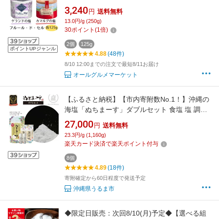
塩 塩の花 塩の華 フランス
3,240
円
送料無料
13.0円/g (250g)
30
ポイント
(
1
倍)
2個
125g
ポイントUPジャンル
4.88
(48件)
8/10 12:00までの注文で最短8/11お届け
オールグルメマーケット
【ふるさと納税】【市内寄附数No.1！】沖縄の
海塩「ぬちまーす」ダブルセット 食塩 塩 調味
料 食卓塩 詰め替え用 シーソルト 人気返礼品 海
27,000
円
送料無料
塩 沖縄 うるま市 果報バンタ
23.3円/g (1,160g)
楽天カード決済で楽天ポイント付与
8個
4.89
(18件)
寄附確定から60日程度で発送予定
沖縄県うるま市
◆限定日販売：次回8/10(月)予定◆【選べる組