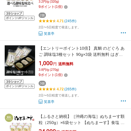
3.2円/g (320g)
万能だし 調味料 塩 お取り寄せ グルメ 食品 プ
9
ポイント
(
1
倍)
レゼント お歳暮 お中元 母の日 父の日
2個
ポイントUPジャンル
4.71
(245件)
2日〜5日程度で発送します。
笑喜亭
【エントリーポイント10倍】 真鯛 のどぐろ あ
ご 調味塩3種セット 90g×3袋 送料無料 はぎの
食品 だし 塩 美味しい魚のだし塩 調味塩 だし塩
1,000
円
送料無料
出汁塩 おにぎり 時短 手土産 はぎの食品 所さん
3.8円/g (270g)
お届けモノです 家事ヤロウ まだい 喉黒
9
ポイント
(
1
倍)
3個
ポイントUPジャンル
4.72
(265件)
2日〜5日程度で発送します。
笑喜亭
【ふるさと納税】［沖縄の海塩］ぬちまーす顆
粒（250g）×6袋セット 【ぬちまーす】食塩 塩
調味料 食卓塩 顆粒 シーソルト 人気返礼品 海塩