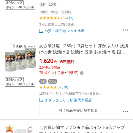
5個
10個
ポイントUPジャンル
200g
300g
1000g
4.75
(4件)
3~5日営業日以内に発送
加賀・橋立港 マルヤ水産
あさ漬け塩（280g）3袋セット 芽かぶ入り 浅漬
けの素 浅漬け塩 浅漬け 浅漬 あさ漬け 塩 国産
国産焼塩 調理塩 しお 天ぷら 肉料理 焼魚 おに
1,620
円
送料無料
ぎり だし塩 塩 しお めかぶ 芽かぶ 唐辛子 調味
2.0円/g (840g)
料 馬場音一商店 郡山銘販
75
ポイント
(
1
倍+
4
倍UP)
3個
280g
ポイントUPジャンル
5
(3件)
12時までご注文で当日出荷/欠品休業日除く
まざっせこらっせ 楽天市場店
同じ商品を安い順で見る
＼お買い物マラソン★全品ポイント5倍アップ