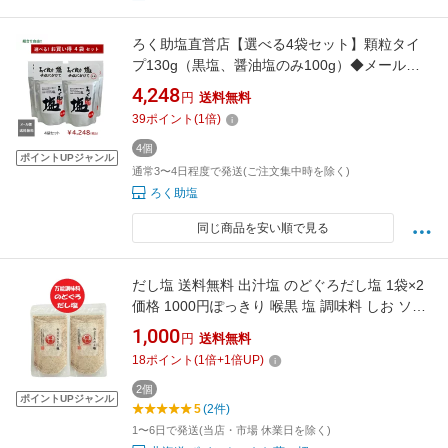
ろく助塩直営店【選べる4袋セット】顆粒タイ
プ130g（黒塩、醤油塩のみ100g）◆メール便
での発送◆全国一律送料無料（追跡可・郵便受
4,248
円
送料無料
配達）
39
ポイント
(
1
倍)
4個
ポイントUPジャンル
通常3〜4日程度で発送(ご注文集中時を除く)
ろく助塩
同じ商品を安い順で見る
だし塩 送料無料 出汁塩 のどぐろだし塩 1袋×2
価格 1000円ぽっきり 喉黒 塩 調味料 しお ソル
ト 万能調味料 調味塩 和風料理 はぎの食品 だし
1,000
円
送料無料
の素 天ぷら塩 お吸い物 などに使用
18
ポイント
(
1
倍+
1
倍UP)
2個
ポイントUPジャンル
5
(2件)
1〜6日で発送(当店・市場 休業日を除く)