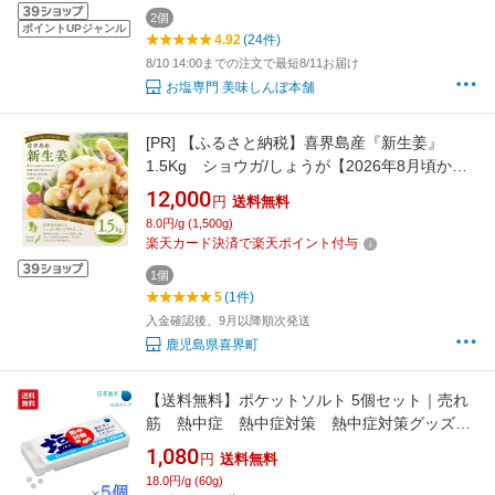
2個
ポイントUPジャンル
4.92
(24件)
8/10 14:00までの注文で最短8/11お届け
お塩専門 美味しんぼ本舗
[PR]
【ふるさと納税】喜界島産『新生姜』
1.5Kg ショウガ/しょうが【2026年8月頃から
発送】
12,000
円
送料無料
8.0円/g (1,500g)
楽天カード決済で楽天ポイント付与
1個
5
(1件)
入金確認後、9月以降順次発送
鹿児島県喜界町
【送料無料】ポケットソルト 5個セット｜売れ
筋 熱中症 熱中症対策 熱中症対策グッズ
塩分補給 甘くない 夏バテ 大粒塩 塩 タ
1,080
円
送料無料
ブレット 状 まとめ買い 日本海水 浦島海苔
18.0円/g (60g)