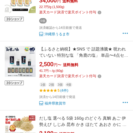
34,000
円
送料無料
沖縄 うるま市 果報バンタ
22.7円/g (1,500g)
楽天カード決済で楽天ポイント付与
6個
決済確認から14日前後で発送
沖縄県うるま市
【ふるさと納税】★SNS で 話題沸騰★ 呪われ
ていない 特別な塩 「角鹿の塩」 単品〜4点セッ
ト（塩・粗塩・味付き塩）[選べる種類・内容】
2,500
円〜
送料無料
【敦賀 塩 しお 粗塩 天然塩 天日塩 釜炊き 調味
41.7円～/g (60g)
料 日本書紀 人気 話題 急上昇 大バズり お中元
楽天カード決済で楽天ポイント付与
お歳暮 ギフト 贈り物 NEW 新規】
1個
2個
3個
4個
5
(4件)
決済から14日前後で発送
福井県敦賀市
だし塩 選べる 5袋 160g のどぐろ 真鯛 あご 伊
勢えび しじみ 昆布 かき ほたて あおさ かに 雲
丹 金目鯛 あさり 旨辛だし塩（90g） だし塩