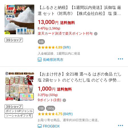
【ふるさと納税】【1週間以内発送】浜御塩 厳
選 セット《対馬市》【株式会社白松】 塩 藻塩
[WAY003] スピード発送 最速発送 最短発送
13,000
円
送料無料
8.4円/g (1,560g)
楽天カード決済で楽天ポイント付与
6個
4.89
(9件)
入金確認後、1週間以内に発送
長崎県対馬市
【おまけ付き】全21種 選べる はぎの食品 だし
塩 2袋セット のどぐろだし塩 のどぐろ 伊勢海
老 だし 塩 出汁塩 鯛だし塩 鯛だし 出汁 万能 調
1,000
円
送料無料
味料 おにぎりに合う かきだし塩 あごだし塩 あ
3.2円/g (320g)
おさ かに しじみ かつお 金目鯛 はも 甘えび 味
9
ポイント
(
1
倍)
くらべ 美味しい塩 お取り寄せ 海鮮
2個
160g
ポイントUPジャンル
4.75
(84件)
ソーシャルギフト可
お取り寄せ商品。通常約10日営業日に発送。
FROGBOX