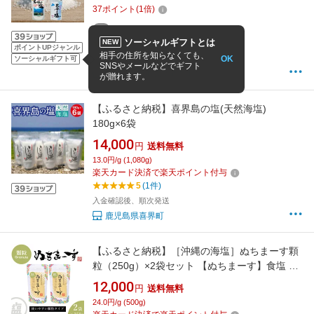
ラル 多い マグネシウム カリウム 健康 おにぎり
37
ポイント
(
1
倍)
効果 美味しい 石垣島 海水塩 無添加 ミネラル豊
富な天然塩 むくみにくい塩
5個
ソーシャルギフトとは
NEW
4.92
(24件)
ポイントUPジャンル
相手の住所を知らなくても、
OK
14時までの注文で即日発送(休業日を除く)
ソーシャルギフト可
SNSやメールなどでギフト
LifeCreation 楽天市場店
が贈れます。
【ふるさと納税】喜界島の塩(天然海塩)
180g×6袋
14,000
円
送料無料
13.0円/g (1,080g)
楽天カード決済で楽天ポイント付与
5
(1件)
入金確認後、順次発送
鹿児島県喜界町
【ふるさと納税】［沖縄の海塩］ぬちまーす顆
粒（250g）×2袋セット 【ぬちまーす】食塩 塩
調味料 食卓塩 顆粒 シーソルト 人気返礼品 海塩
12,000
円
送料無料
沖縄 うるま市 果報バンタ
24.0円/g (500g)