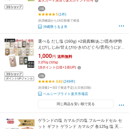
楽天カード決済で楽天ポイント付与
2個
5
(1件)
決済確認から14日前後で発送
沖縄県うるま市
選べる だし塩 (160g) ×2袋真鯛/あご/昆布/伊勢
えび/しじみ/甘えび/かき/のどぐろ/雲丹(うに)/
鰹/ふぐ/かに/ほたて/いりこ/金目鯛/あおさ/は
1,000
円
送料無料
も ポイント2倍
3.2円/g (320g)
18
ポイント
(
1
倍+
1
倍UP)
2個
ポイントUPジャンル
4.62
(249件)
決済後1〜3日で発送予定(土日祝日除)
ヘルシーブライト楽天市場店
同じ商品を安い順で見る
ゲランドの塩 カマルグの塩 フルールドセル セ
ット ギフト ゲランド カマルグ 各125g 塩 天日