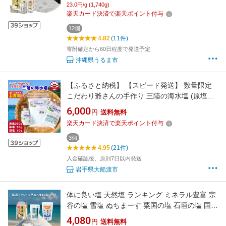
23.0円/g (1,740g)
楽天カード決済で楽天ポイント付与
12個
4.82
(11件)
寄附確定から60日程度で発送予定
沖縄県うるま市
【ふるさと納税】 【スピード発送】 数量限定
こだわり爺さんの手作り 三陸の海水塩 (原塩1/
瓶塩1/袋塩1) 塩 調味料 seasoning salt 料理 お
6,000
円
送料無料
手軽 味変 海水 ミネラル 焼肉 おにぎり しお お
楽天カード決済で楽天ポイント付与
刺身 ステーキ 国産 岩手県 三陸 大船渡 手作り
海水塩
3個
4.95
(21件)
入金確認後、原則7日以内発送
岩手県大船渡市
体に良い塩 天然塩 ランキング ミネラル豊富 宗
谷の塩 雪塩 ぬちまーす 粟国の塩 石垣の塩 国産
沖縄 楽天 高血圧 宮古島 歯磨き 送料無料 ミネ
4,080
円
送料無料