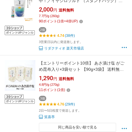
中！／イヤシロソルト （スタンドパック）
240g ポケットイヤシロソルト 20g セット 国産
2,000
円
送料無料
竹塩 還元力 ミニボトル 還元塩 食塩 天然塩 携
7.7円/g (260g)
帯用 竹炭 調味料 おにぎり アトピー 歯磨き ミ
90
ポイント
(
1
倍+
4
倍UP)
ネラル 送料無料 ,
2個
ポイントUPジャンル
4.74
(38件)
3営業日以内に発送致します。
リダクティオ 楽天市場店
【エントリーポイント10倍】 あさ漬け塩 がご
め昆布入り×3袋セット 【90g×3袋】 送料無料
はぎの 食品 だし 塩 はぎの食品 漬物 漬け物 浅
1,290
円
送料無料
漬け きゅうり 白菜 おつけもの
4.8円/g (270g)
11
ポイント
(
1
倍)
3個
ポイントUPジャンル
4.76
(29件)
2日〜5日程度で発送します。
笑喜亭
同じ商品を安い順で見る