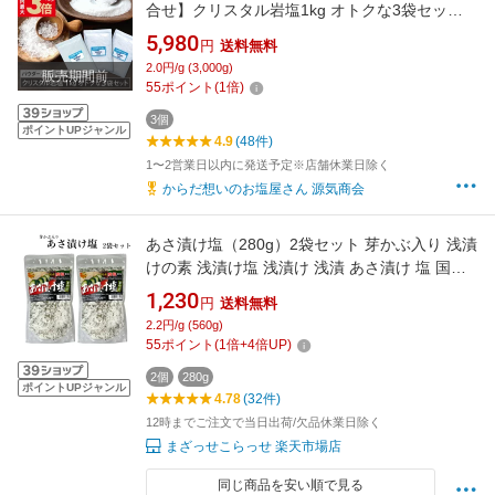
合せ】クリスタル岩塩1kg オトクな3袋セット
パウダー / ミル用 合計3kg - 限定 お得 希少な
5,980
円
送料無料
岩塩 ヒマラヤ岩塩 大容量 送料無料 ロックソル
2.0円/g (3,000g)
販売期間前
ト ヒマラヤソルト 熱中症対策 塩分補給
55
ポイント
(
1
倍)
3個
ポイントUPジャンル
4.9
(48件)
1〜2営業日以内に発送予定※店舗休業日除く
からだ想いのお塩屋さん 源気商会
あさ漬け塩（280g）2袋セット 芽かぶ入り 浅漬
けの素 浅漬け塩 浅漬け 浅漬 あさ漬け 塩 国産
国産焼塩 調理塩 しお 天ぷら 肉料理 焼魚 おに
1,230
円
送料無料
ぎり だし塩 塩 しお めかぶ 芽かぶ 唐辛子 調味
2.2円/g (560g)
料 馬場音一商店 郡山銘販 おためし
55
ポイント
(
1
倍+
4
倍UP)
2個
280g
ポイントUPジャンル
4.78
(32件)
12時までご注文で当日出荷/欠品休業日除く
まざっせこらっせ 楽天市場店
同じ商品を安い順で見る