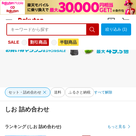
絞り込み (1)
ようこそ 楽天市場へ
ログイン
会員登録
SALE
割引商品
半額商品
セット・詰め合わせ
送料
ふるさと納税
すべて解除
しお 詰め合わせ
ランキング (しお 詰め合わせ)
もっと見る