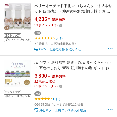
ベリーオーチャド下北 ネコちゃんソルト 3本セ
ット 四国/九州・沖縄送料別 塩 調味料 しお 天
然色塩 ソルトアート かわいい 猫 ねこ 生産者直
4,235
円
送料無料
送 手作り 天然
39
ポイント
(
1
倍)
3個
4.5
(2件)
ポイントUPジャンル
7営業日以内に発送(土日祝を除く)
G-Call 食通の定番 お取り寄せ
塩 ギフト 送料無料 越後天然塩 食べくらべセッ
ト 五色のしおり 新潟 笹川流れの塩 ギフト お祝
い 内祝い 出産内祝い 結婚祝い 新築祝い 快気祝
3,800
円
送料無料
い 香典返し お返し 御礼 自宅用 お中元 誕生日
2.7円/g (1,450g)
結婚引出物 ご挨拶 賞品 粗品 調味料 プレゼント
35
ポイント
(
1
倍)
ギフト 父の日ギフト
5個
ポイントUPジャンル
5
(7件)
8/10 15:00までの注文で最短8/18お届け
真心ギフト工房タナベ楽天市場店