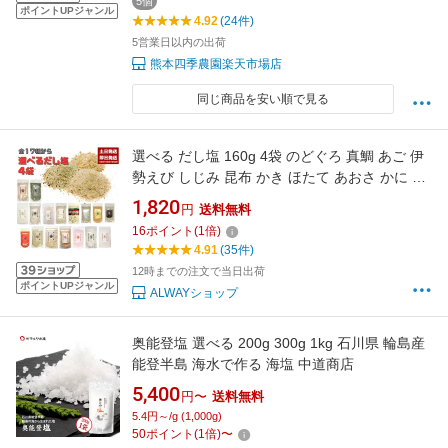
5個
ポイントUPジャンル
4.92
(24件)
5営業日以内の出荷
熊本四季農園楽天市場店
同じ商品を安い順で見る
選べる だし塩 160g 4袋 のどぐろ 真鯛 あご 伊
勢えび しじみ 昆布 かき ほたて あおさ かに 金
目鯛 旨辛だし塩（90g） だし塩スパイス
1,820
円
送料無料
（90g） 真鯛レモン（90g） はまぐり（90g）
16
ポイント
(
1
倍)
4.91
(35件)
12時までの注文で当日出荷
ポイントUPジャンル
ALWAYショップ
奥能登塩 選べる 200g 300g 1kg 石川県 輪島産
能登半島 海水で作る 海塩 中道商店
5,400
円〜
送料無料
5.4円～/g (1,000g)
50
ポイント
(
1
倍)
〜