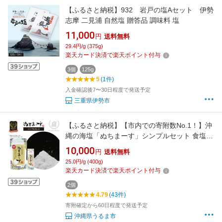
【ふるさと納税】932 岩戸の塩Aセット 伊勢
志摩 二見浦 自然塩 贈答品 調味料 塩
11,000
円
送料無料
29.4円/g (375g)
楽天カード決済で楽天ポイント付与
3個
125g
5
(1件)
入金確認後7〜30日程度で発送予定
三重県伊勢市
【ふるさと納税】【市内での寄附数No.1！】沖
縄の海塩「ぬちまーす」シンプルセット 食塩
塩 調味料 食卓塩 詰め替え用 シーソルト 人気返
10,000
円
送料無料
礼品 海塩 沖縄 うるま市 果報バンタ
25.0円/g (400g)
楽天カード決済で楽天ポイント付与
2個
4.79
(43件)
寄附確定から60日程度で発送予定
沖縄県うるま市