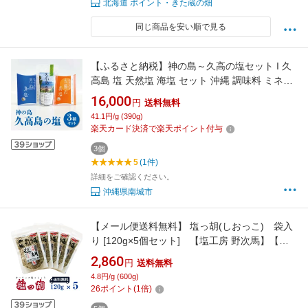
北海道 ポイント・きた蔵の畑
同じ商品を安い順で見る
【ふるさと納税】神の島～久高の塩セット I 久
高島 塩 天然塩 海塩 セット 沖縄 調味料 ミネラ
ル 料理 沖縄県 南城市 ふるさと納税 一般社団法
16,000
円
送料無料
人 南城市観光協会 南城市地域物産館
41.1円/g (390g)
楽天カード決済で楽天ポイント付与
3個
5
(1件)
詳細をご確認ください。
沖縄県南城市
【メール便送料無料】 塩っ胡(しおっこ) 袋入
り [120g×5個セット] 【塩工房 野次馬】【調
味料 塩こしょう ガーリック塩胡椒 にんにく】
2,860
円
送料無料
4.8円/g (600g)
26
ポイント
(
1
倍)