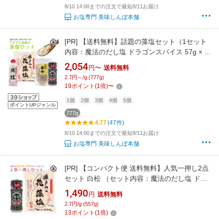
8/10 14:00までの注文で最短8/11お届け
お塩専門 美味しんぼ本舗
[PR]
【送料無料】話題の藻塩セット（1セット
内容：魔法のだし塩 ドラゴンスパイス 57g × 1
本 、浜御塩(はまみしお) 藻塩 120g × 1袋 、瀬
2,054
円〜
送料無料
戸内の花藻塩 (はなもしお) 500g × 1袋 、 長崎
2.7円～/g (777g)
の花藻塩 焼塩 さらさら 100g × 1本 ）食塩 調味
19
ポイント
(
1
倍)
〜
料 しお 海塩 ミネラル
1個
2個
3個
4個
5個
ポイントUPジャンル
777g
4.77
(47件)
8/10 14:00までの注文で最短8/11お届け
お塩専門 美味しんぼ本舗
[PR]
【コンパクト便 送料無料】人気一押し2点
セット 白松 （セット内容：魔法のだし塩 ドラ
ゴンスパイス 57g × 1本 、瀬戸内の花藻塩 (は
1,490
円
送料無料
なもしお) 500g × 1袋 ）スパイスミックス 国産
2.7円/g (557g)
無添加 粗塩 しお 食塩 海水 (瀬戸内海)
13
ポイント
(
1
倍)