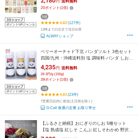
2,180
円
送料無料
スパイス（90g） 真鯛レモン（90g） はまぐり
20
ポイント
(
1
倍)
（90g）
5個
4.82
(127件)
ポイントUPジャンル
12時までの注文で当日出荷
ALWAYショップ
ベリーオーチャド下北 パンダソルト 3色セット
四国/九州・沖縄送料別 塩 調味料 パンダ しお
ソルト 添加物不使用 かわいい 天然色塩 彩塩 イ
4,235
円
送料無料
ロシオ
28.3円/g (150g)
39
ポイント
(
1
倍)
3個
ポイントUPジャンル
4.83
(23件)
7営業日以内に発送(土日祝を除く)
G-Call 食通の定番 お取り寄せ
【ふるさと納税】おにぎりのしお 5種セット
【塩 熟成塩 紅しそ こんぶ 紅しそわかめ 野沢菜
わかめ】【福井県 おにぎり 塩 小袋 小分け 詰め