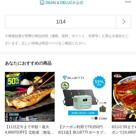
DEAN & DELUCA 公式
1
/
14
※検索結果が実際の商品内容（価格、送料、ポイント、在庫等）と異なる場合がご
ざいます。正しい情報は商品ページをご確認ください。
あなたにおすすめの商品
【11日正午まで半額！最大
【クーポン利用で79,650円
8/11/1:59ま
4,990円OFF】北欧産〈無塩〉
8/11迄】BLUETTI ポータブル
ポンで24,98