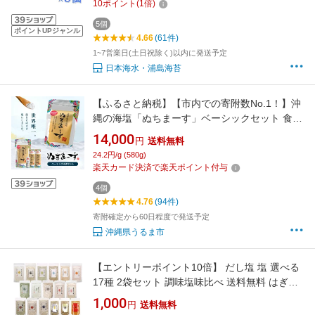
10
ポイント
(
1
倍)
5個
ポイントUPジャンル
4.66
(61件)
1~7営業日(土日祝除く)以内に発送予定
日本海水・浦島海苔
【ふるさと納税】【市内での寄附数No.1！】沖
縄の海塩「ぬちまーす」ベーシックセット 食塩
塩 調味料 食卓塩 詰め替え用 シーソルト 人気返
14,000
円
送料無料
礼品 海塩 沖縄 うるま市 果報バンタ
24.2円/g (580g)
楽天カード決済で楽天ポイント付与
4個
4.76
(94件)
寄附確定から60日程度で発送予定
沖縄県うるま市
【エントリーポイント10倍】 だし塩 塩 選べる
17種 2袋セット 調味塩味比べ 送料無料 はぎの
食品 だし塩 調味塩 万能調味料 出汁塩 あおさ
1,000
円
送料無料
真鯛 あご のどぐろ しじみ 国産素材 和風だし