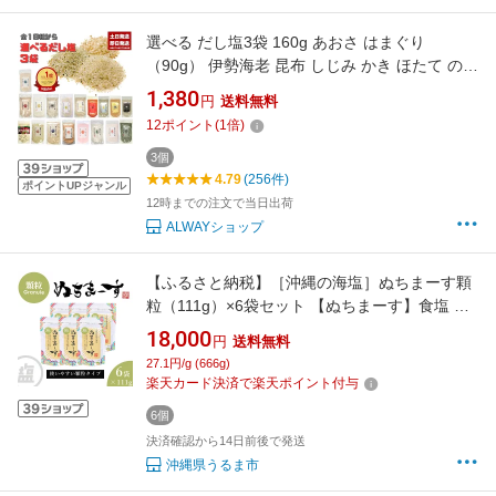
選べる だし塩3袋 160g あおさ はまぐり
（90g） 伊勢海老 昆布 しじみ かき ほたて のど
ぐろ 真鯛 あご かに 雲丹 金目鯛 あさり 旨辛だ
1,380
円
送料無料
し塩（90g） だし塩スパイス（90g） 真鯛レモ
12
ポイント
(
1
倍)
ン（90g） はぎの食品 おにぎり 出汁塩
3個
4.79
(256件)
ポイントUPジャンル
12時までの注文で当日出荷
ALWAYショップ
【ふるさと納税】［沖縄の海塩］ぬちまーす顆
粒（111g）×6袋セット 【ぬちまーす】食塩 塩
調味料 食卓塩 顆粒 シーソルト 人気返礼品 海塩
18,000
円
送料無料
沖縄 うるま市 果報バンタ
27.1円/g (666g)
楽天カード決済で楽天ポイント付与
6個
決済確認から14日前後で発送
沖縄県うるま市