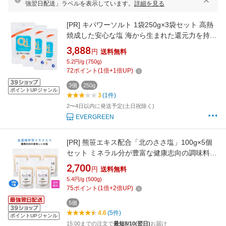
強翌日配送」ラベルを表示しています。
詳細を見る
[PR]
キパワーソルト 1袋250g×3袋セット 高熱
焼成した安心な塩 海から生まれた還元力を持つ
塩 豊富なミネラル 調理 料理 《ネコポス送料無
3,888
円
送料無料
料》
5.2円/g (750g)
72
ポイント
(
1
倍+
1
倍UP)
3個
250g
ポイントUPジャンル
3
(1件)
2〜4日以内に発送予定(土日祝除く)
EVERGREEN
[PR]
熊笹エキス配合「北のささ塩」100g×5個
セット ミネラル分が豊富な健康志向の調味料
ドレッシング マヨネーズ てんぷら 焼肉 焼き魚
2,700
円
送料無料
野菜炒め チーズ 枝豆 冷奴 バーべキュー 鍋物
5.4円/g (500g)
に。おにぎりには、とくにお勧めです。
75
ポイント
(
1
倍+
2
倍UP)
5個
4.6
(5件)
ポイントUPジャンル
15:00までの注文で
最短8/10(翌日)
お届け