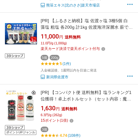
熊笹エキス[北のささ]楽天市場店
[PR]
【ふるさと納税】塩 佐渡ヶ塩 3種5個 白
藻塩 粗塩 各200g 計1kg 佐渡海洋深層水 薪で煮
詰めた手作り 菊池商店 ホンダワラ ミネラル 天
11,000
円
送料無料
ぷら 漬物 パスタ 新潟県 佐渡市
11.0円/g (1,000g)
楽天カード決済で楽天ポイント付与
5個
200g
5
(1件)
入金確認後、1週間以内を目途に発送
新潟県佐渡市
[PR]
【コンパクト便 送料無料】塩ランキング1
位獲得！卓上ボトルセット（セット内容：魔法
のだし塩 ドラゴンスパイス 57g × 1本 、ピンク
1,630
円
送料無料
ロックソルト(ピンク岩塩) 95g × 1本 、フラン
6.3円/g (262g)
ス産 ロレーヌ岩塩 110g × 1本 ）食塩 しお 調味
15
ポイント
(
1
倍)
料 化学調味料無添加
3個
ポイントUPジャンル
4.74
(108件)