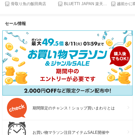
訳あり 骨取り さば（選べる
電源 ソーラーパネル セット
11,241円！
骨取り魚の飯田商店
BLUETTI JAPAN 楽天市場店
1kg・2kg）｜骨なし 骨抜き
AORA 100 V2+130W コンパ
な 国産 うなぎ
鯖 天然 ノルウェー産 イギリ
クト 1024Wh
サイズ 220g
ス産 冷凍 ストック 業務用 食
1800W（2700Wリフト）リン
鰻 土用丑の日
セール情報
品 離乳食 お弁当 プロテイン
酸鉄リチウム 0.01秒UPS 急速
DHA EPA 一部地域除き 送料
充電 アプリ操作 アウトドア
無料
防災 停電 台風 キャンプ 車中
泊 非常用電源
期間限定のチャンス！ショップ買いまわりとは
お買い物マラソン注目アイテムSALE開催中