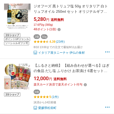
ジオフーズ 黒トリュフ塩 50g オリタリア 白ト
リュフオイル 250ml セット オリジナルギフト
ボックス付 イタリア産 食品 男性 女性 誕生日
5,280
円
送料無料
内祝い お取り寄せグルメ お取り寄せ 贈り物 プ
17.6円/g (300g)
レゼント 敬老の日 送料無料 当日発送
48
ポイント
(
1
倍)
2個
50g
ポイントUPジャンル
4.39
(23件)
ソーシャルギフト可
8/10 13:00までの注文で最短8/11お届け
イタリア屋タニーチャ 伊仏の食材
【ふるさと納税】 【組み合わせが選べる】はぎ
の食品 だし塩 ふりかけ お茶漬け 6選セット｜
のどぐろ 鯛 あご あおさ しじみ 昆布 山葵 雲丹
12,000
円
送料無料
バター 明太子 うなぎ えび ごはんのお供 おにぎ
楽天カード決済で楽天ポイント付与
り お吸い物 常温保存 ギフト 愛媛県 松前町 送
料無料
6個
5
(1件)
決済から14日前後
愛媛県松前町