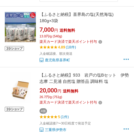
【ふるさと納税】喜界島の塩(天然海塩)
180g×3袋
7,000
円
送料無料
13.0円/g (540g)
楽天カード決済で楽天ポイント付与
4.89
(18件)
入金確認後、順次発送
鹿児島県喜界町
【ふるさと納税】933 岩戸の塩Bセット 伊勢
志摩 二見浦 自然塩 贈答品 調味料 塩
20,000
円
送料無料
26.7円/g (751g)
楽天カード決済で楽天ポイント付与
4個
5
(1件)
入金確認後7〜30日程度で発送予定
三重県伊勢市