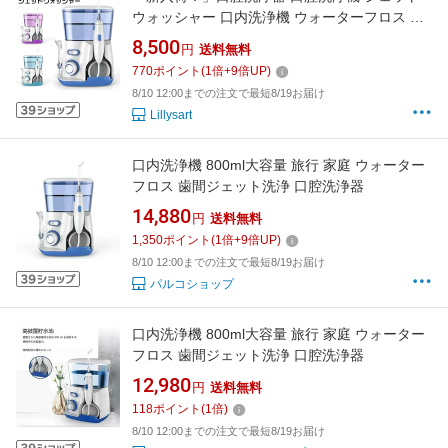
ウォッシャー 口内洗浄機 ウォーターフロス 家
庭 旅行 歯間ジェット洗浄 800ml大容量 ジェッ
8,500
円
送料無料
トウォッシャー 口腔洗浄器 美容 健康家電 デン
770
ポイント
(
1
倍+
9
倍UP)
タルケア ステインクリーナー
8/10 12:00までの注文で最短8/19お届け
Lillysart
口内洗浄機 800ml大容量 旅行 家庭 ウォーター
フロス 歯間ジェット洗浄 口腔洗浄器
14,880
円
送料無料
1,350
ポイント
(
1
倍+
9
倍UP)
8/10 12:00までの注文で最短8/19お届け
パルコショップ
口内洗浄機 800ml大容量 旅行 家庭 ウォーター
フロス 歯間ジェット洗浄 口腔洗浄器
12,980
円
送料無料
118
ポイント
(
1
倍)
8/10 12:00までの注文で最短8/19お届け