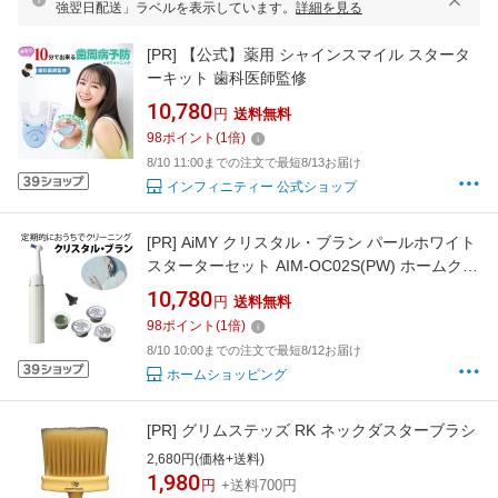
強翌日配送」ラベルを表示しています。
詳細を見る
[PR]
【公式】薬用 シャインスマイル スタータ
ーキット 歯科医師監修
10,780
円
送料無料
98
ポイント
(
1
倍)
8/10 11:00までの注文で最短8/13お届け
インフィニティー 公式ショップ
[PR]
AiMY クリスタル・ブラン パールホワイト
スターターセット AIM-OC02S(PW) ホームクリ
ーニング デンタルケア オーラルケア 歯 ホーム
10,780
円
送料無料
ケア ホームホワイトニング
98
ポイント
(
1
倍)
8/10 10:00までの注文で最短8/12お届け
ホームショッピング
[PR]
グリムステッズ RK ネックダスターブラシ
2,680円(価格+送料)
1,980
円
+送料700円