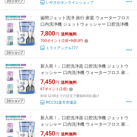
いやさかオンラインショップ
歯間ジェット洗浄 旅行 家庭 ウォーターフロス
口内洗浄機 ジェットウォッシャー 口腔洗浄機
7,800
円
送料無料
700
ポイント
(
1
倍+
9
倍UP)
トライアングル777
新入荷！」口腔洗浄器 口腔洗浄機 ジェットウ
ォッシャー 口内洗浄機 ウォーターフロス 家庭
旅行 歯間ジェット洗浄 800ml大容量 ジェッ
7,450
円
送料無料
67
ポイント
(
1
倍)
8/10 12:00までの注文で最短8/20お届け
RCC51楽天市場店
新入荷！」口腔洗浄器 口腔洗浄機 ジェットウ
ォッシャー 口内洗浄機 ウォーターフロス 家庭
旅行 歯間ジェット洗浄 800ml大容量 ジェッ
7,450
円
送料無料