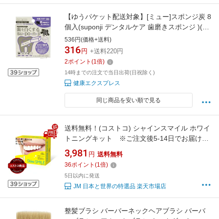
【ゆうパケット配送対象】[ミュー]スポンジ炭 8
個入(suponji デンタルケア 歯磨きスポンジ )(ポ
スト投函 追跡ありメール便)
536円(価格+送料)
316
円
+送料220円
2
ポイント
(
1
倍)
14時までの注文で当日出荷(日祝除く)
健康エクスプレス
同じ商品を安い順で見る
送料無料！(コストコ) シャインスマイル ホワイ
トニングキット ※ご注文後5-14日でお届けし
ます
3,981
円
送料無料
36
ポイント
(
1
倍)
5日以内に発送
JM 日本と世界の特選品 楽天市場店
整髪ブラシ バーバーネックヘアブラシ バーバ