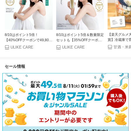
【楽天グルメ大
8/10はポイント5倍！
8/10はポイント5倍＆数量限定
賞】冷蔵庫で育
【40%OFFクーポンで49,800
セットも【35%OFFクーポン
床 スタートセ
円 → 29,880円+条件達成で合
で69,800円 → 45,370円+条件
ULIKE CARE
ULIKE CARE
ガイドブック付
計3,000P！8/4〜8/11】＜新色
達成で合計3,000P！～8/11】
キリ 夏野菜に
発売＞Ulike 公式 IPL 光美容器
＜新発売＞ Ulike 公式 Air 10
ぬかどこ 糠床 
ユーライク AirPro S 2026年モ
Max IPL 光美容器 2026年モデ
セール情報
漬け ぬか床セ
デル 家庭用 VIOまで全身ムダ
ル ユーライク 脱毛器 脱毛 サ
漬け物 発酵食
毛ケア 女性 レディース メン
ファイア美容器 冷却機能
簡単
ズ 冷却機能 顔 ワキ ヒゲ 痛み
USHRモード 顔 ワキ ヒゲ 自
レス
宅ケア 女性 男性