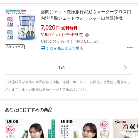
歯間ジェット洗浄旅行家庭ウォーターフロス口
内洗浄機ジェットウォッシャー口腔洗浄機
7,020
円
送料無料
315
ポイント
(
1
倍+
4
倍UP)
8/10 12:00までの注文で最短8/21お届け
シロイ商店楽天市場店
1
/
4
※検索結果が実際の商品内容（価格、送料、ポイント、在庫等）と異なる場合がご
ざいます。正しい情報は商品ページをご確認ください。
あなたにおすすめの商品