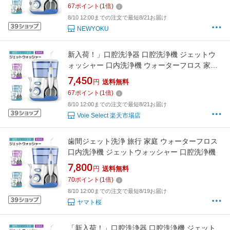
67
ポイント
(
1
倍)
8/10 12:00までの注文で最短8/21お届け
NEWYOKU
新入荷！」口腔洗浄器 口腔洗浄機 ジェットウ
ォッシャー 口内洗浄機 ウォーターフロス 家庭
旅行 歯間ジェット洗浄 800ml大容量 ジェッ
7,450
円
送料無料
67
ポイント
(
1
倍)
8/10 12:00までの注文で最短8/21お届け
Voie Select 楽天市場店
歯間ジェット洗浄 旅行 家庭 ウォーターフロス
口内洗浄機 ジェットウォッシャー 口腔洗浄機
7,800
円
送料無料
70
ポイント
(
1
倍)
8/10 12:00までの注文で最短8/19お届け
ヤマト桜
「新入荷！」口腔洗浄器 口腔洗浄機 ジェット