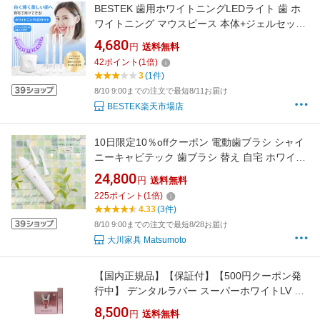
BESTEK 歯用ホワイトニングLEDライト 歯 ホ
ワイトニング マウスピース 本体+ジェルセット:
歯ケア セルフホワイトニング 一般医療機器 ホ
4,680
円
送料無料
ワイトニングジェル 3本入り付き 縦置き型 32
42
ポイント
(
1
倍)
灯 BTMYY02-01
3
(1件)
8/10 9:00までの注文で最短8/11お届け
BESTEK楽天市場店
10日限定10％offクーポン 電動歯ブラシ シャイ
ニーキャビテック 歯ブラシ 替え 自宅 ホワイト
ニング 歯茎磨き 口臭対策 美顔器 超音波振動 密
24,800
円
送料無料
集極細毛ブラッシング シリコン 充電式 ステイ
225
ポイント
(
1
倍)
ン除去 ヤニ汚れ除去 舌歯ブラシ 超音波 イオン
4.33
(3件)
歯垢除去
8/10 9:00までの注文で最短8/28お届け
大川家具 Matsumoto
【国内正規品】【保証付】【500円クーポン発
行中】 デンタルラバー スーパーホワイトLV 本
体＋ゲル1本セット 【全国送料無料 年中無
8,500
円
送料無料