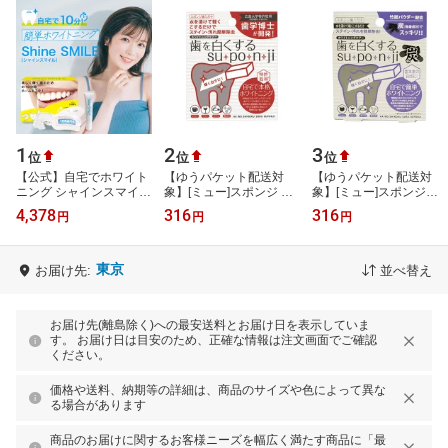
1
2
3
位
位
位
【公式】自宅でホワイト
【ゆうパケット配送対
【ゆうパケット配送対
ニング シャインスマイル
象】[ミュー]スポンジ オ
象】[ミュー]スポンジ炭 8
スターターキット
リジナル 8個入(suponji
個入(suponji デンタルケ
4,378
316
316
円
円
円
デンタルケア 歯磨きスポ
ア 歯磨きスポンジ )(ポス
ンジ )(ポ…
ト投函 …
東京
お届け先:
並べ替え
お届け先(離島除く)への最安送料とお届け日を表示していま
す。 お届け日は目安のため、正確な情報は注文画面でご確認
ください。
価格や送料、納期等の詳細は、商品のサイズや色によって異な
る場合があります
商品のお届けに関するお客様ニーズを幅広く満たす商品に「最