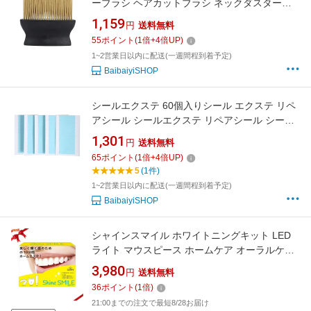
ーブラシ ヘアカットブラシ ネックダスターブ
ラシ フェイスヘアブラシ ヘアスイープブラシ
1,159
円
送料無料
55
ポイント
(
1
倍+
4
倍UP)
1~2営業日以内に配送(一週間程到着予定)
BaibaiyiSHOP
シールエクステ 60個入りシール エクステ リペ
アシール シールエクステ リペアシール シール
エクステ エクステ シール エクステ シール リペ
1,301
円
送料無料
ア シール エクステ エクステ テープ ウィッグ用
65
ポイント
(
1
倍+
4
倍UP)
両面テープ カツラテープ 強力両面テープ エク
5
(1件)
ステ
1~2営業日以内に配送(一週間程到着予定)
BaibaiyiSHOP
シャインスマイル ホワイトニングキット LED
ライト マウスピース ホームケア オーラルケア
ブラッシング併用
3,980
円
送料無料
36
ポイント
(
1
倍)
21:00までの注文で最短8/28お届け