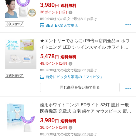
き型 本体のみ(ジェル別売) BESTEK BTMYY02
3,980
円
送料無料
36
ポイント
(
1
倍)
8/10 9:00までの注文で最短8/11お届け
BESTEK楽天市場店
★エントリーでさらに+P9倍≪店内全品≫ ホワ
イトニング LED シャインスマイル ホワイトニ
ングキット (SHINESKIT） セルフホワイトニン
5,478
円
送料無料
グ ホームホワイトニング 簡単 歯を白くする 歯
49
ポイント
(
1
倍)
の黄ばみ 汚れ 取る 回数 初めて 痛くない
8/10 6:00までの注文で最短8/11お届け
SHINE SMILE スタートキット shineskit
自分にピッタリ家電の「マイピタ」
同じ商品を安い順で見る
歯用ホワイトニングLEDライト 32灯 照射 一般
医療機器 充電式 自宅 歯ケア マウスピース 縦置
き型 本体のみ(ジェル別売) BESTEK BTMYY05
3,980
円
送料無料
36
ポイント
(
1
倍)
8/10 9:00までの注文で最短8/11お届け