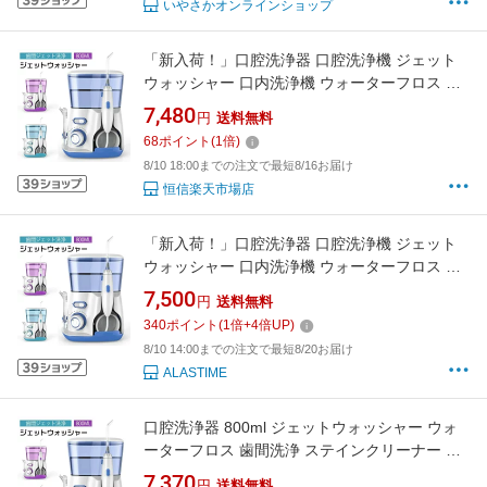
いやさかオンラインショップ
「新入荷！」口腔洗浄器 口腔洗浄機 ジェット
ウォッシャー 口内洗浄機 ウォーターフロス 家
庭 旅行 歯間ジェット洗浄 800ml大容量 ジェッ
7,480
円
送料無料
トウォッシャー 口腔洗浄器 美容 健康家電 デン
68
ポイント
(
1
倍)
タルケア ステインクリーナー
8/10 18:00までの注文で最短8/16お届け
恒信楽天市場店
「新入荷！」口腔洗浄器 口腔洗浄機 ジェット
ウォッシャー 口内洗浄機 ウォーターフロス 家
庭 旅行 歯間ジェット洗浄 800ml大容量 ジェッ
7,500
円
送料無料
トウォッシャー 口腔洗浄器 美容 健康家電 デン
340
ポイント
(
1
倍+
4
倍UP)
タルケア ステインクリーナー
8/10 14:00までの注文で最短8/20お届け
ALASTIME
口腔洗浄器 800ml ジェットウォッシャー ウォ
ーターフロス 歯間洗浄 ステインクリーナー 家
庭 旅行用
7,370
円
送料無料