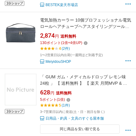
BESTEK楽天市場店
電気加熱カーラー 10個プロフェッショナル電気
ロールヘアチューブヘアスタイリングツール加
熱ローラー220V 17 x 7.5 x 8cm(Upgrade, 12)
2,874
円
送料無料
130
ポイント
(
1
倍+
4
倍UP)
4
(2件)
1〜2営業日以内出荷(一週間ほど到着予定)
MeiyidouSHOP
「 GUM ガム・メディカルドロップ レモン味
24粒 」 【 送料無料 】 【 楽天 月間MVP & 月
間優良ショップ ダブル受賞店 】
628
円
送料無料
5
ポイント
(
1
倍)
5
(1件)
3~7営業日以内に発送(土・日・祝日を除く)
日用品・釣具・文具のすぐる屋本舗
同じ商品を安い順で見る