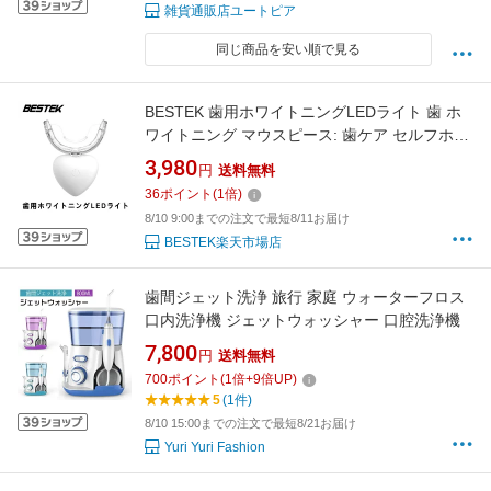
雑貨通販店ユートピア
同じ商品を安い順で見る
BESTEK 歯用ホワイトニングLEDライト 歯 ホ
ワイトニング マウスピース: 歯ケア セルフホワ
イトニング 一般医療機器 本体のみ(ジェル別売)
3,980
円
送料無料
ハート型 32灯 BTMYY01
36
ポイント
(
1
倍)
8/10 9:00までの注文で最短8/11お届け
BESTEK楽天市場店
歯間ジェット洗浄 旅行 家庭 ウォーターフロス
口内洗浄機 ジェットウォッシャー 口腔洗浄機
7,800
円
送料無料
700
ポイント
(
1
倍+
9
倍UP)
5
(1件)
8/10 15:00までの注文で最短8/21お届け
Yuri Yuri Fashion