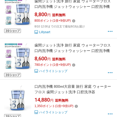
歯間ジェット洗浄 旅行 家庭 ウォーターフロス
口内洗浄機 ジェットウォッシャー 口腔洗浄機
8,800
円
送料無料
800
ポイント
(
1
倍+
9
倍UP)
8/10 12:00までの注文で最短8/19お届け
Lillysart
歯間ジェット洗浄 旅行 家庭 ウォーターフロス
口内洗浄機 ジェットウォッシャー 口腔洗浄機
8,600
円
送料無料
780
ポイント
(
1
倍+
9
倍UP)
ハイライトショップ
口内洗浄機 800ml大容量 旅行 家庭 ウォーター
フロス 歯間ジェット洗浄 口腔洗浄器
14,880
円
送料無料
1,350
ポイント
(
1
倍+
9
倍UP)
ハイライトショップ