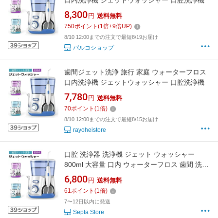
口内洗浄機 ジェットウォッシャー 口腔洗浄機
8,300
円
送料無料
750
ポイント
(
1
倍+
9
倍UP)
8/10 12:00までの注文で最短8/19お届け
パルコショップ
歯間ジェット洗浄 旅行 家庭 ウォーターフロス
口内洗浄機 ジェットウォッシャー 口腔洗浄機
7,780
円
送料無料
70
ポイント
(
1
倍)
8/10 12:00までの注文で最短8/15お届け
rayoheistore
口腔 洗浄器 洗浄機 ジェット ウォッシャー
800ml 大容量 口内 ウォーターフロス 歯間 洗浄
家庭 旅行 美容 健康 家電 デンタル ケア 新入荷
6,800
円
送料無料
クリーナー ステイン
61
ポイント
(
1
倍)
7〜12日以内に発送
Septa Store