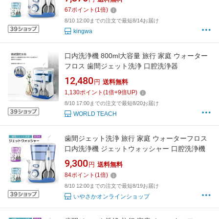
67
ポイント
(
1
倍)
8/10 12:00までの注文で最短8/14お届け
kingwa
口内洗浄機 800ml大容量 旅行 家庭 ウォーター
フロス 歯間ジェット洗浄 口腔洗浄器
12,480
円
送料無料
1,130
ポイント
(
1
倍+
9
倍UP)
8/10 17:00までの注文で最短8/20お届け
WORLD TEACH
歯間ジェット洗浄 旅行 家庭 ウォーターフロス
口内洗浄機 ジェットウォッシャー 口腔洗浄機
9,300
円
送料無料
84
ポイント
(
1
倍)
8/10 12:00までの注文で最短8/19お届け
いやさかオンラインショップ