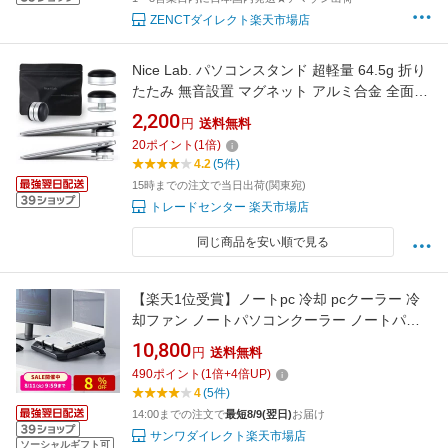
ZENCTダイレクト楽天市場店
Nice Lab. パソコンスタンド 超軽量 64.5g 折り
たたみ 無音設置 マグネット アルミ合金 全面シ
リコン 姿勢改善 猫背防止 ストレートネック 放
2,200
円
送料無料
熱 MacBook iPad Surface 10〜17.3インチ対応
20
ポイント
(
1
倍)
テレワーク カフェ 持ち運び コンパクト ミニ
4.2
(5件)
PCスタンド
15時までの注文で当日出荷(関東宛)
トレードセンター 楽天市場店
同じ商品を安い順で見る
【楽天1位受賞】ノートpc 冷却 pcクーラー 冷
却ファン ノートパソコンクーラー ノートパソ
コンスタンド 冷却台 超強力 無段階風量調整 角
10,800
円
送料無料
度調整 USBハブ 最強 12-19インチ対応 ゲーミ
490
ポイント
(
1
倍+
4
倍UP)
ング エンコード ターボファン
4
(5件)
14:00までの注文で
最短8/9(翌日)
お届け
サンワダイレクト楽天市場店
ソーシャルギフト可