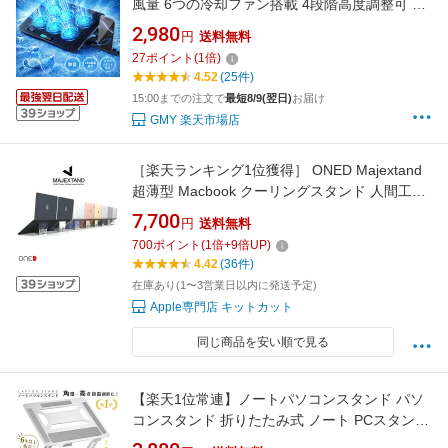
風量 6つの冷却ファン搭載 4段階高度調整可 風
量調節可 ノートPCクーラー 折りたたみ式 冷却
2,980
円
送料無料
パッド 2つUSBポート付 LED画面表示 スマホス
27
ポイント
(
1
倍)
タンド付き 12/13/14/15.6/16インチ対応 オフィ
4.52
(25件)
ス/在宅勤務/出張などに適用
15:00までの注文で
最短8/9(翌日)
お届け
GMY 楽天市場店
［楽天ランキング1位獲得］ ONED Majextand
超薄型 Macbook クーリングスタンド 人間工学
デザイン マジェックスタンド PCスタンド 折り
7,700
円
送料無料
たたみ式 6段階 角度調節 姿勢改善 ノートパソ
700
ポイント
(
1
倍+
9
倍UP)
コン［暑さ対策フェア］
4.42
(36件)
在庫あり(1〜3営業日以内に発送予定)
Apple専門店 キットカット
同じ商品を安い順で見る
【楽天1位常連】ノートパソコンスタンド パソ
コンスタンド 折りたたみ式 ノート PCスタンド
改良版 アルミ 合金製 ホルダー パソコン台 高さ