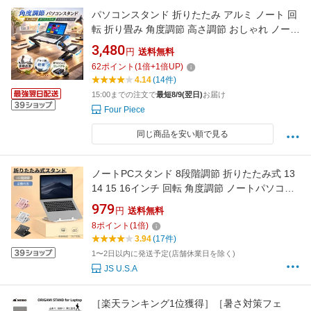
パソコンスタンド 折りたたみ アルミ ノート 回
転 折り畳み 角度調節 高さ調節 おしゃれ ノート
パソコンスタンド PCスタンド テレワーク PC
3,480
円
送料無料
ホルダー コンパクト 持ち運び 寝ながら パソコ
62
ポイント
(
1
倍+
1
倍UP)
ンテーブル 姿勢 矯正 ラップトップスタンド タ
4.14
(14件)
ブレットスタンド ノートPCスタンド
15:00までの注文で
最短8/9(翌日)
お届け
Four Piece
同じ商品を安い順で見る
ノートPCスタンド 8段階調節 折りたたみ式 13
14 15 16インチ 回転 角度調節 ノートパソコン
スタンド 軽量薄型 タブレットスタンド ノート
979
円
送料無料
パソコン置き台 パソコン台 散熱 テレワーク
8
ポイント
(
1
倍)
PCスタンド ノートPCスタンノートPCホルダー
3.94
(17件)
持ち運び ネコポス送料無料！【ra05112】
1〜2日以内に発送予定(店舗休業日を除く)
JS U.S.A
［楽天ランキング1位獲得］［暑さ対策フェ