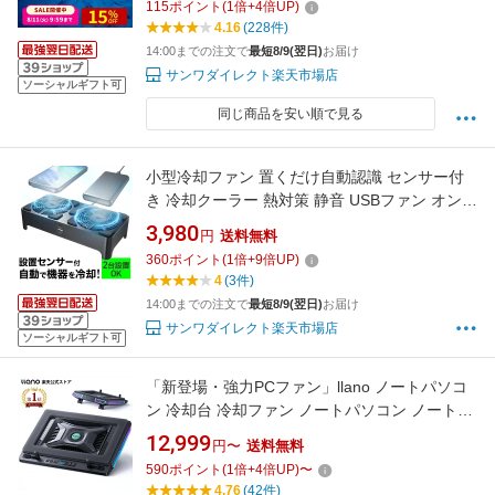
115
ポイント
(
1
倍+
4
倍UP)
4.16
(228件)
14:00までの注文で
最短8/9(翌日)
お届け
サンワダイレクト楽天市場店
ソーシャルギフト可
同じ商品を安い順で見る
小型冷却ファン 置くだけ自動認識 センサー付
き 冷却クーラー 熱対策 静音 USBファン オンオ
フスイッチ ルーター 冷却スタンド 9cmファン
3,980
円
送料無料
×2 長時間稼働 冷却台 コンパクト ブラック
360
ポイント
(
1
倍+
9
倍UP)
4
(3件)
14:00までの注文で
最短8/9(翌日)
お届け
サンワダイレクト楽天市場店
ソーシャルギフト可
「新登場・強力PCファン」llano ノートパソコ
ン 冷却台 冷却ファン ノートパソコン ノート
PCクーラー 冷却スタンド(ターボブースト技術/
12,999
円〜
送料無料
空冷式冷却/風量調整可/RGBライト/4ポート
590
ポイント
(
1
倍+
4
倍UP)
〜
USBハブ)【急速冷却/12cm大口径遠心ファン/全
4.76
(42件)