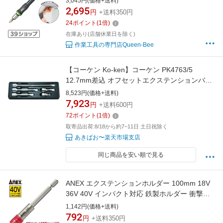
3,045円(価格+送料)
狭所作業 自動車 ハイトルク対応 高張力インナ
2,695
円
+送料350円
ーワイヤー内蔵 日本製 AFS-200 兼古製作所
24
ポイント
(
1
倍)
在庫あり(店舗休業日を除く)
作業工具の専門店Queen-Bee
【コーケン Ko-ken】コーケン PK4763/5
12.7mm差込 オフセットエクステンションバー
セット 5ヶ組
8,523円(価格+送料)
7,923
円
+送料600円
72
ポイント
(
1
倍)
取寄品出荷:8/18から約7−11日 土日祝除く
あきばお〜楽天市場支店
同じ商品を安い順で見る
ANEX エクステンションホルダー 100mm 18V
36V 40V インパクト対応 鉄製ホルダー 衝撃吸
収 インパクトドライバー 電動ドライバー アタ
1,142円(価格+送料)
ッチメント 延長バー エクステンションバー 日
792
円
+送料350円