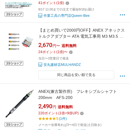
41
ポイント
(
1
倍)
BLU-04 BH-MAK40V-BLU-04 48tools
8/17 11:00までの注文で最短8/18お届け
作業工具の専門店Queen-Bee
【まとめ買いで2000円OFF】ANEX アネックス
トルクアダプター ATA 電気工事用 M3 M3.5 M4
M5 M6 トルク管理 6.35mm六角軸 配電盤 ネジ
2,670
円〜
送料無料
締め ATA-S1 セット
24
ポイント
(
1
倍)
〜
当日〜3営業日で発送
安丸建材店MULHANDZ
同じ商品を安い順で見る
ANEX(兼古製作所) フレキシブルシャフト
200mm AFS-200
2,490
円
送料無料
220
ポイント
(
1
倍+
9
倍UP)
5
(1件)
メーカー在庫有れば3〜4日で発送(土日除き)