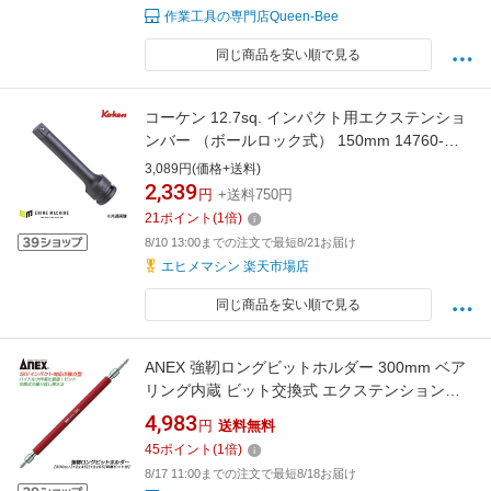
作業工具の専門店Queen-Bee
同じ商品を安い順で見る
コーケン 12.7sq. インパクト用エクステンショ
ンバー （ボールロック式） 150mm 14760-
150B Ko-ken 工具 山下工業研究所
3,089円(価格+送料)
2,339
円
+送料750円
21
ポイント
(
1
倍)
8/10 13:00までの注文で最短8/21お届け
エヒメマシン 楽天市場店
同じ商品を安い順で見る
ANEX 強靭ロングビットホルダー 300mm ベア
リング内蔵 ビット交換式 エクステンションバ
ー ホルダー ソケットビット ホルソー ギムネ ド
4,983
円
送料無料
リル 両頭ビット付 インパクトドライバー ネジ
45
ポイント
(
1
倍)
まわし 穴あけ 日本製 ALHP-300 兼古製作所
8/17 11:00までの注文で最短8/18お届け