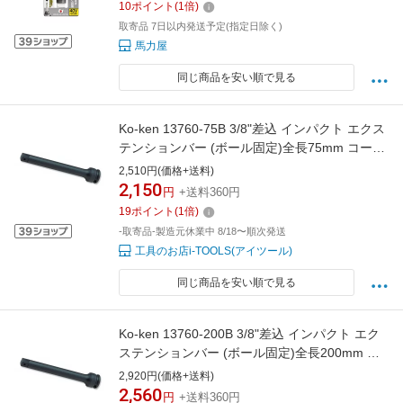
10
ポイント
(
1
倍)
取寄品 7日以内発送予定(指定日除く)
馬力屋
同じ商品を安い順で見る
Ko-ken 13760-75B 3/8"差込 インパクト エクス
テンションバー (ボール固定)全長75mm コーケ
ン/山下工研
2,510円(価格+送料)
2,150
円
+送料360円
19
ポイント
(
1
倍)
-取寄品-製造元休業中 8/18〜順次発送
工具のお店i-TOOLS(アイツール)
同じ商品を安い順で見る
Ko-ken 13760-200B 3/8"差込 インパクト エク
ステンションバー (ボール固定)全長200mm コ
ーケン/山下工研
2,920円(価格+送料)
2,560
円
+送料360円