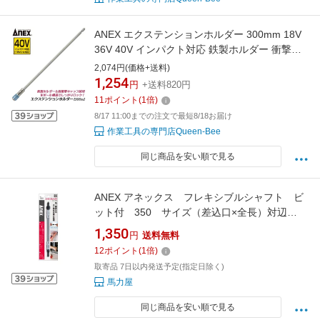
ANEX エクステンションホルダー 300mm 18V
36V 40V インパクト対応 鉄製ホルダー 衝撃吸
収 インパクトドライバー 電動ドライバー アタ
2,074円(価格+送料)
ッチメント 延長バー エクステンションバー 日
1,254
円
+送料820円
本製 AEH-300 アネックスツール 兼古製作所
11
ポイント
(
1
倍)
8/17 11:00までの注文で最短8/18お届け
作業工具の専門店Queen-Bee
同じ商品を安い順で見る
ANEX アネックス フレキシブルシャフト ビ
ット付 350 サイズ（差込口×全長）対辺
6.35mm六角軸 全長30mm以上
1,350
円
送料無料
12
ポイント
(
1
倍)
取寄品 7日以内発送予定(指定日除く)
馬力屋
同じ商品を安い順で見る