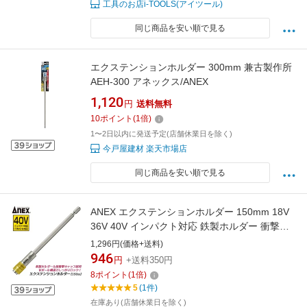
工具のお店i-TOOLS(アイツール)
同じ商品を安い順で見る
エクステンションホルダー 300mm 兼古製作所
AEH-300 アネックス/ANEX
1,120
円
送料無料
10
ポイント
(
1
倍)
1〜2日以内に発送予定(店舗休業日を除く)
今戸屋建材 楽天市場店
同じ商品を安い順で見る
ANEX エクステンションホルダー 150mm 18V
36V 40V インパクト対応 鉄製ホルダー 衝撃吸
収 インパクトドライバー 電動ドライバー アタ
1,296円(価格+送料)
ッチメント 延長バー エクステンションバー 日
946
円
+送料350円
本製 AEH-150 アネックスツール 兼古製作所
8
ポイント
(
1
倍)
5
(1件)
在庫あり(店舗休業日を除く)