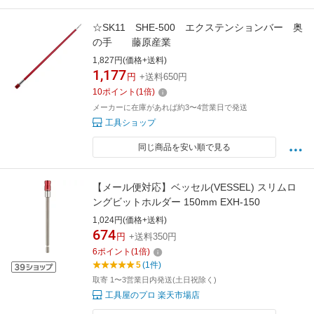
☆SK11 SHE-500 エクステンションバー 奥
の手 藤原産業
1,827円(価格+送料)
1,177
円
+送料650円
10
ポイント
(
1
倍)
メーカーに在庫があれば約3〜4営業日で発送
工具ショップ
同じ商品を安い順で見る
【メール便対応】ベッセル(VESSEL) スリムロ
ングビットホルダー 150mm EXH-150
1,024円(価格+送料)
674
円
+送料350円
6
ポイント
(
1
倍)
5
(1件)
取寄 1〜3営業日内発送(土日祝除く)
工具屋のプロ 楽天市場店