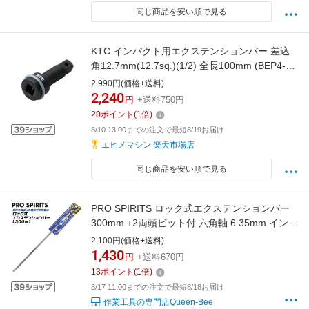
同じ商品を安い順で見る
KTC インパクト用エクステンションバー 差込
角12.7mm(12.7sq.)(1/2) 全長100mm (BEP4-
100)(4989433608433) 京都機械工具
2,990円(価格+送料)
2,240
円
+送料750円
20
ポイント
(
1
倍)
8/10 13:00までの注文で最短8/19お届け
エヒメマシン 楽天市場店
同じ商品を安い順で見る
PRO SPIRITS ロック式エクステンションバー
300mm +2両頭ビット付 六角軸 6.35mm インパ
クト対応 ワンタッチスライド式カプラー 狭所
2,100円(価格+送料)
作業 狭い箇所 届かない場所 天井 角部 延長バー
1,430
円
+送料670円
日本製 PL-300 ベストツール BESTTOOL
13
ポイント
(
1
倍)
8/17 11:00までの注文で最短8/18お届け
作業工具の専門店Queen-Bee