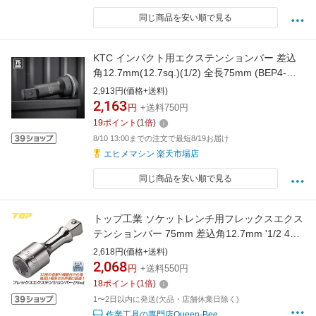
同じ商品を安い順で見る
KTC インパクト用エクステンションバー 差込
角12.7mm(12.7sq.)(1/2) 全長75mm (BEP4-
075)(4989433608426) 京都機械工具
2,913円(価格+送料)
2,163
円
+送料750円
19
ポイント
(
1
倍)
8/10 13:00までの注文で最短8/19お届け
エヒメマシン 楽天市場店
同じ商品を安い順で見る
トップ工業 ソケットレンチ用フレックスエクス
テンションバー 75mm 差込角12.7mm '1/2 4分
整備工具 アダプター ラチェットハンドル 首振
2,618円(価格+送料)
り 延長バー 機械工具 メッキ仕上げ 日本製 EX-
2,068
円
+送料550円
4075F TOP
18
ポイント
(
1
倍)
1〜2日以内に発送(欠品・店舗休業日除く)
作業工具の専門店Queen-Bee