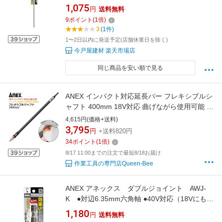
1,075
円
送料無料
9
ポイント
(
1
倍)
3
(1件)
1〜2日以内に発送予定(店舗休業日を除く)
今戸屋建材 楽天市場店
同じ商品を安い順で見る
ANEX インパクト対応延長バー フレキシブルシ
ャフト 400mm 18V対応 曲げながら使用可能 角
部 際部 ネジ締め 強力型 エクステンションバー
4,615円(価格+送料)
狭所作業 自動車 ハイトルク対応 高張力インナ
3,795
円
+送料820円
ーワイヤー内蔵 日本製 AFS-400 兼古製作所
34
ポイント
(
1
倍)
8/17 11:00までの注文で最短8/18お届け
作業工具の専門店Queen-Bee
ANEX アネックス ダブルジョイント AWJ-
K ●対辺6.35mm六角軸 ●40V対応（18Vにも対
応）
1,180
円
送料無料