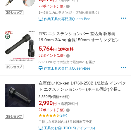
ーワイヤー内蔵 日本製 AFS-300 兼古製作所
29
ポイント
(
1
倍)
1〜2日以内に発送(欠品・店舗休業日除く)
作業工具の専門店Queen-Bee
FPC エクステンションバー 差込角 駆動角
19.0mm 3/4 sq 全長150mm オーリングピン イ
ンパクト用 奥深い 狭い 届かない 外す 脱着 建
5,764
円
送料無料
築 機械 鉄骨 エアー 設備 自動車 整備 日本製
52
ポイント
(
1
倍)
3/4WETB-150 フラッシュツール
8/17 11:00までの注文で最短8/26お届け
作業工具の専門店Queen-Bee
在庫僅少 Ko-ken 14760-250B 1/2差込 インパク
ト エクステンションバー (ボール固定)全長
250mm コーケン/山下工研
3,350円(価格+送料)
2,990
円
+送料360円
27
ポイント
(
1
倍)
5
(2件)
手持ち在庫数以内は8月10日出荷予定
工具のお店i-TOOLS(アイツール)