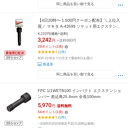
同じ商品を安い順で見る
【4日20時〜 1,500円クーポン配布】＼上位入
賞／ マキタ A-43599 ソケット用エクステンシ
ョンバー 全長100mm 差込角12.7mm (ピン、O
4,222円(価格+送料)
リング付) ◆
3,242
円
+送料980円
29
ポイント
(
1
倍)
5
(1件)
8/10 12:00までの注文で最短8/11お届け
島道具
同じ商品を安い順で見る
FPC 1/1WETB100 インパクト エクステンショ
ンバー 差込角25.4mm 全長100mm
5,970
円
送料無料
54
ポイント
(
1
倍)
5
(1件)
--次回8月20日頃発送予定(欠品時は連絡)