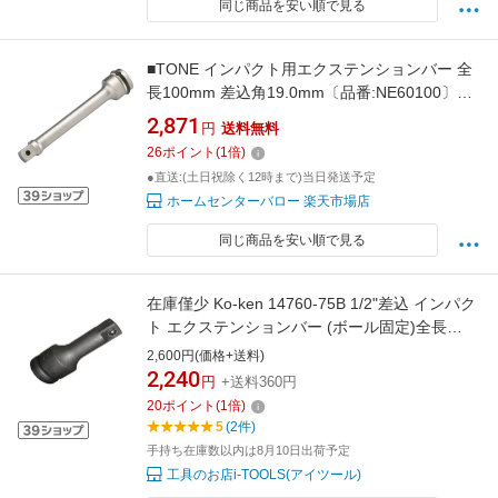
同じ商品を安い順で見る
■TONE インパクト用エクステンションバー 全
長100mm 差込角19.0mm〔品番:NE60100〕
【3569101:0】[店頭受取不可]
2,871
円
送料無料
26
ポイント
(
1
倍)
●直送:(土日祝除く12時まで)当日発送予定
ホームセンターバロー 楽天市場店
同じ商品を安い順で見る
在庫僅少 Ko-ken 14760-75B 1/2"差込 インパク
ト エクステンションバー (ボール固定)全長
75mm コーケン/山下工研
2,600円(価格+送料)
2,240
円
+送料360円
20
ポイント
(
1
倍)
5
(2件)
手持ち在庫数以内は8月10日出荷予定
工具のお店i-TOOLS(アイツール)