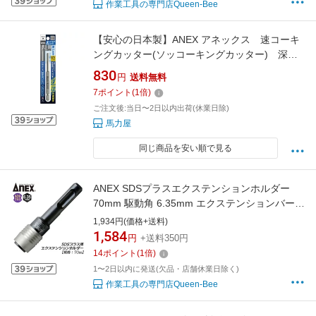
作業工具の専門店Queen-Bee
【安心の日本製】ANEX アネックス 速コーキ
ングカッター(ソッコーキングカッター) 深い
目地用 20mm（刃長） ASCC-2
830
円
送料無料
7
ポイント
(
1
倍)
ご注文後:当日〜2日以内出荷(休業日除)
馬力屋
同じ商品を安い順で見る
ANEX SDSプラスエクステンションホルダー
70mm 駆動角 6.35mm エクステンションバー
回転専用 ハンマードリル 狭所作業 延長バー 変
1,934円(価格+送料)
換アダプター 日本製 全体焼入れ 高耐久仕様
1,584
円
+送料350円
AKL-070SDS ANEXTOOL 兼古製作所
14
ポイント
(
1
倍)
1〜2日以内に発送(欠品・店舗休業日除く)
作業工具の専門店Queen-Bee