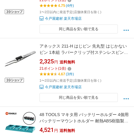
21
ポイント
(
1
倍)
4.75
(4件)
1〜2日以内に発送予定(店舗休業日を除く)
今戸屋建材 楽天市場店
同じ商品を安い順で見る
アネックス 211-H はじピン 先丸型 はじかない
ピン 1本組 ラバークリップ付ステンレスピンセ
ット
2,325
円
送料無料
21
ポイント
(
1
倍)
4.67
(3件)
1〜2日以内に発送予定(店舗休業日を除く)
今戸屋建材 楽天市場店
同じ商品を安い順で見る
48 TOOLS マキタ用 バッテリーホルダー 4個用
バッテリーマウントホルダー 耐熱ABS樹脂製
オーストラリア製 18V 40V 専用設計 ロック機
4,521
円
送料無料
構付 バッテリーケース 管理 安定収納 BH-MAK-