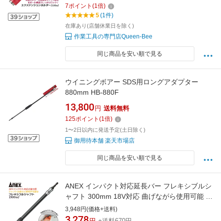
本製 AEH-100 アネックスツール 兼古製作所
7
ポイント
(
1
倍)
5
(1件)
在庫あり(店舗休業日を除く)
作業工具の専門店Queen-Bee
同じ商品を安い順で見る
ウイニングボアー SDS用ロングアダプター
880mm HB-880F
13,800
円
送料無料
125
ポイント
(
1
倍)
1〜2日以内に発送予定(土日除く)
御用待本舗 楽天市場店
同じ商品を安い順で見る
ANEX インパクト対応延長バー フレキシブルシ
ャフト 300mm 18V対応 曲げながら使用可能 角
部 際部 ネジ締め 強力型 エクステンションバー
3,948円(価格+送料)
狭所作業 自動車 ハイトルク対応 高張力インナ
3,278
円
+送料670円