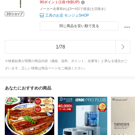
90
ポイント
(
1
倍+
9
倍UP)
メーカー在庫有れば3〜4日で発送(土日除き)
工具のお店 モンジュSHOP
同じ商品を安い順で見る
1
/
78
※検索結果が実際の商品内容（価格、送料、ポイント、在庫等）と異なる場合がご
ざいます。正しい情報は商品ページをご確認ください。
あなたにおすすめの商品