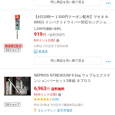
同じ商品を安い順で見る
【4日20時〜 1,500円クーポン配布】マキタ A-
68921 インパクトドライバー対応ロングジョイ
ント 150mm ◇
1,269円(価格+送料)
919
円
+送料350円
8
ポイント
(
1
倍)
12時までの注文で当日出荷
島道具
同じ商品を安い順で見る
NEPROS NTBE303JW 9.5sq.ウォブルエクステ
ンションバーセット3本組 ネプロス
6,963
円
送料無料
63
ポイント
(
1
倍)
5
(1件)
8/10 13:00までの注文で最短8/21お届け
エヒメマシン 楽天市場店