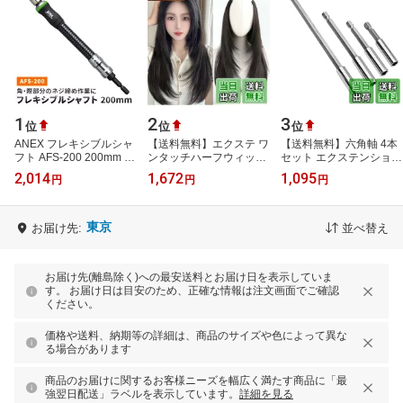
1
2
3
位
位
位
ANEX フレキシブルシャ
【送料無料】エクステ ワ
【送料無料】六角軸 4本
フト AFS-200 200mm ア
ンタッチハーフウィッグ
セット エクステンション
ネックス 電動用 DIY 曲
襟足 人工毛・U型 インナ
バー ビット 六角延長バ
2,014
1,672
1,095
円
円
円
がる工具
ー グ つ レイヤー ストレ
ー 6.35mm(1/4")シャンク
ート …
対応 耐…
東京
お届け先:
並べ替え
お届け先(離島除く)への最安送料とお届け日を表示していま
す。 お届け日は目安のため、正確な情報は注文画面でご確認
ください。
価格や送料、納期等の詳細は、商品のサイズや色によって異な
る場合があります
商品のお届けに関するお客様ニーズを幅広く満たす商品に「最
強翌日配送」ラベルを表示しています。
詳細を見る