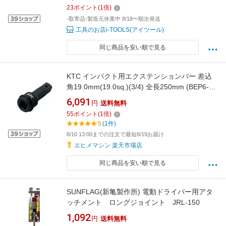
23
ポイント
(
1
倍)
-取寄品-製造元休業中 8/18〜順次発送
工具のお店i-TOOLS(アイツール)
同じ商品を安い順で見る
KTC インパクト用エクステンションバー 差込
角19.0mm(19.0sq.)(3/4) 全長250mm (BEP6-
250)(4989433608808) 京都機械工具
6,091
円
送料無料
55
ポイント
(
1
倍)
5
(1件)
8/10 13:00までの注文で最短8/19お届け
エヒメマシン 楽天市場店
同じ商品を安い順で見る
SUNFLAG(新亀製作所) 電動ドライバー用アタ
ッチメント ロングジョイント JRL-150
1,092
円
送料無料