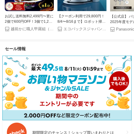
お試し送料無料2,499円〜更に
【クーポン利用で29,800円！
【公式店】 パ
2個で600円OFF！3個で1,200
8/4〜8/16まで】ロボット掃除
2025年度モ
円OFF！4個で2,000円OFF！
機 DEEBOT N20 PRO PLUS
ヤー ナノケア E
越前かに職人甲羅組（DENSHOKU）
エコバックスジャパン公式 ストア
楽天グルメ大賞受賞！楽天1位
エコバックス ECOVACS 吸引
ギフトラッピン
国産 うなぎ蒲焼き ウナギ お
水拭き メーカー保証最大24ヶ
イー ヘアケア 
中元 ギフト 土用丑の日【P】
月 ecovacs 掃除機 自動掃除機
ンパクト 軽量 
セール情報
掃除ロボット ディーボット ロ
潤い ツヤ ま
ボット掃除機 2025 高性能 お
ケア UVケア 
掃除ロボット エコバッグス 母
の日
期間限定のチャンス！ショップ買いまわりとは