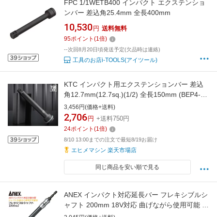
FPC 1/1WETB400 インパクト エクステンショ
ンバー 差込角25.4mm 全長400mm
10,530
円
送料無料
95
ポイント
(
1
倍)
--次回8月20日頃発送予定(欠品時は連絡)
工具のお店i-TOOLS(アイツール)
KTC インパクト用エクステンションバー 差込
角12.7mm(12.7sq.)(1/2) 全長150mm (BEP4-
150)(4989433608440) 京都機械工具
3,456円(価格+送料)
2,706
円
+送料750円
24
ポイント
(
1
倍)
8/10 13:00までの注文で最短8/19お届け
エヒメマシン 楽天市場店
同じ商品を安い順で見る
ANEX インパクト対応延長バー フレキシブルシ
ャフト 200mm 18V対応 曲げながら使用可能 角
部 際部 ネジ締め 強力型 エクステンションバー