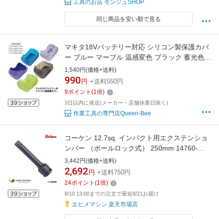
工具のお店 モンジュSHOP
同じ商品を安い順で見る
マキタ18Vバッテリー対応 シリコン製保護カバ
ー ブルー マーブル 温感変色 ブラック 蓄光色
キズ防止 汚れ防止 水洗い可能 MAKITA
1,540円(価格+送料)
BL1830B BL1850B BL1840B BL1860B バッテ
990
円
+送料550円
リーカバー
9
ポイント
(
1
倍)
3日以内に発送(メーカー・店舗休業日除く)
作業工具の専門店Queen-Bee
コーケン 12.7sq. インパクト用エクステンショ
ンバー （ボールロック式） 250mm 14760-
250B Ko-ken 工具 山下工業研究所
3,442円(価格+送料)
2,692
円
+送料750円
24
ポイント
(
1
倍)
8/10 13:00までの注文で最短8/21お届け
エヒメマシン 楽天市場店