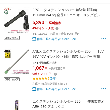
FPC エクステンションバー 差込角 駆動角
19.0mm 3/4 sq 全長100mm オーリングピン イ
ンパクト用 奥深い 狭い 届かない 外す 脱着 建
5,390
円
送料無料
築 機械 鉄骨 エアー 設備 自動車 整備 日本製
49
ポイント
(
1
倍)
3/4WETB-100 フラッシュツール
8/17 11:00までの注文で最短8/26お届け
作業工具の専門店Queen-Bee
ANEX エクステンションホルダー 200mm 18V
36V 40V インパクト対応 鉄製ホルダー 衝撃吸
収 インパクトドライバー 電動ドライバー アタ
1,417円(価格+送料)
ッチメント 延長バー エクステンションバー 日
1,067
円
+送料350円
本製 AEH-200 アネックスツール 兼古製作所
9
ポイント
(
1
倍)
5
(1件)
在庫あり(店舗休業日を除く)
作業工具の専門店Queen-Bee
エクステンションホルダー 250mm 兼古製作所
AEH-250 アネックス