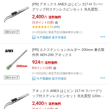
[PR]
アネックス ANEX はじピン 217-H ラバー
グリップ付ステンレスピンセット 先丸鷲型
120mm 見やすい先曲がり 滑り止め加工 細かい
2,400
円
送料無料
部品もはじかない 日本製
21
ポイント
(
1
倍)
4.75
(4件)
1〜2日以内に発送予定(店舗休業日を除く)
今戸屋建材 楽天市場店
[PR]
エクステンションホルダー 200mm 兼古製
作所 AEH-200 アネックス
924
円
送料無料
8
ポイント
(
1
倍)
1〜2日以内に発送予定(店舗休業日を除く)
今戸屋建材 楽天市場店
アネックス ANEX はじピン 217-H ラバーグリ
ップ付ステンレスピンセット 先丸鷲型 120mm
見やすい先曲がり 滑り止め加工 細かい部品も
2,400
円
送料無料
はじかない 日本製