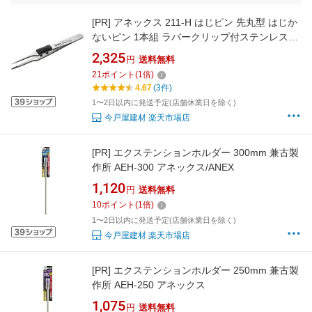
[PR]
アネックス 211-H はじピン 先丸型 はじか
ないピン 1本組 ラバークリップ付ステンレスピ
ンセット
2,325
円
送料無料
21
ポイント
(
1
倍)
4.67
(3件)
1〜2日以内に発送予定(店舗休業日を除く)
今戸屋建材 楽天市場店
[PR]
エクステンションホルダー 300mm 兼古製
作所 AEH-300 アネックス/ANEX
1,120
円
送料無料
10
ポイント
(
1
倍)
1〜2日以内に発送予定(店舗休業日を除く)
今戸屋建材 楽天市場店
[PR]
エクステンションホルダー 250mm 兼古製
作所 AEH-250 アネックス
1,075
円
送料無料