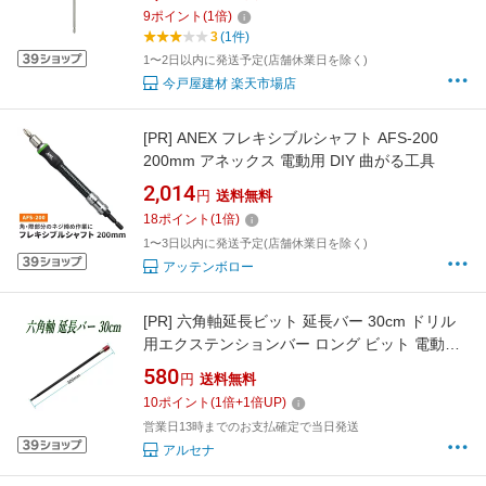
9
ポイント
(
1
倍)
3
(1件)
1〜2日以内に発送予定(店舗休業日を除く)
今戸屋建材 楽天市場店
[PR]
ANEX フレキシブルシャフト AFS-200
200mm アネックス 電動用 DIY 曲がる工具
2,014
円
送料無料
18
ポイント
(
1
倍)
1〜3日以内に発送予定(店舗休業日を除く)
アッテンボロー
[PR]
六角軸延長ビット 延長バー 30cm ドリル
用エクステンションバー ロング ビット 電動ド
ライバー
580
円
送料無料
10
ポイント
(
1
倍+
1
倍UP)
営業日13時までのお支払確定で当日発送
アルセナ