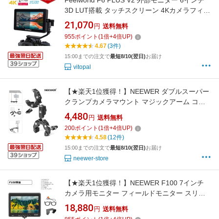
Feelworld F6 PLUS V2 外部モニター 6インチ
3D LUT搭載 タッチスクリーン 4Kカメラフィー
ルドモニター HDMI出力/入力 IPS Full HD 解像
21,070
円
送料無料
度1920*1080 500cd/m2 Type C給電可能 カメ
955
ポイント
(
1
倍+
4
倍UP)
ラ用外部撮影モニター
4.67
(3件)
15:00までの注文で
最短8/10(翌日)
お届け
vitopal
【★楽天1位獲得！】NEEWER ダブルスーパー
クランプカメラマウント マジックアーム コー
ルドシューズ デスクLEDスタジオライトスタン
4,480
円
送料無料
ドホルダー 写真リフレクター/旗/クロスバー/オ
200
ポイント
(
1
倍+
4
倍UP)
ートバイ/自転車など撮影アクセサリー用
4.58
(12件)
SmallRig GoPro DJI用 UA036
15:00までの注文で
最短8/10(翌日)
お届け
neewer-store
【★楽天1位獲得！】NEEWER F100 7インチ
カメラ用モニター フィールドモニター スリム
IPS 1280x800 HDMI入力 1080p サンシェード
18,880
円
送料無料
とミニボールヘッド付き DSLRカメラ/ハンドヘ