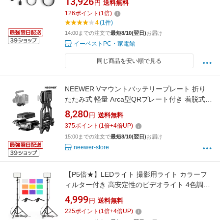
13,926
円
送料無料
126
ポイント
(
1
倍)
4
(1件)
14:00までの注文で
最短8/10(翌日)
お届け
イーベストPC・家電館
同じ商品を安い順で見る
NEEWER Vマウントバッテリープレート 折り
たたみ式 軽量 Arca型QRプレート付き 着脱式 V
ロックバッテリーマウントプレート DSLRカメ
8,280
円
送料無料
ラビデオリグ SmallRigカメラケージビデオリグ
375
ポイント
(
1
倍+
4
倍UP)
DJI RS4 RS3ジンバルに対応 PS015 PRO
15:00までの注文で
最短8/10(翌日)
お届け
neewer-store
【P5倍★】LEDライト 撮影用ライト カラーフ
ィルター付き 高安定性のビデオライト 4色調節
11段階明度調光 ミニ三脚付き 照明ライト 持ち
4,999
円
送料無料
運び便利 組み立簡単 卓上、スタジオ照明、ビ
225
ポイント
(
1
倍+
4
倍UP)
デオ通信、料理撮影、物撮り、youtube/tiktok配