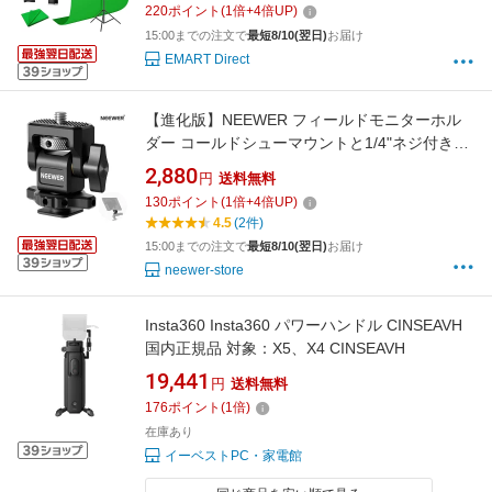
220
ポイント
(
1
倍+
4
倍UP)
紙 クロマキー合成 テレワーク オンライン授業
15:00までの注文で
最短8/10(翌日)
お届け
宅コス コスプレスタジオ
EMART Direct
【進化版】NEEWER フィールドモニターホル
ダー コールドシューマウントと1/4"ネジ付き
5"と7"モニターに適用 360°回転&180°傾斜ダン
2,880
円
送料無料
ピング カメラケージ トップハンドル SmallRig
130
ポイント
(
1
倍+
4
倍UP)
ケージハンドルに対応 MA002
4.5
(2件)
15:00までの注文で
最短8/10(翌日)
お届け
neewer-store
Insta360 Insta360 パワーハンドル CINSEAVH
国内正規品 対象：X5、X4 CINSEAVH
19,441
円
送料無料
176
ポイント
(
1
倍)
在庫あり
イーベストPC・家電館