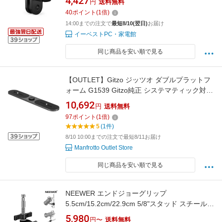
4,427
円
送料無料
40
ポイント
(
1
倍)
14:00までの注文で
最短8/10(翌日)
お届け
イーベストPC・家電館
同じ商品を安い順で見る
【OUTLET】Gitzo ジッツオ ダブルプラットフ
ォーム G1539 Gitzo純正 システマティック対応
カメラアクセサリー【アウトレット】
10,692
円
送料無料
97
ポイント
(
1
倍)
5
(1件)
8/10 10:00までの注文で最短8/11お届け
Manfrotto Outlet Store
同じ商品を安い順で見る
NEEWER エンドジョーグリップ
5.5cm/15.2cm/22.9cm 5/8"スタッド スチール製
シャフトエンドバイスクランプ 調節可能なアル
5,980
円〜
送料無料