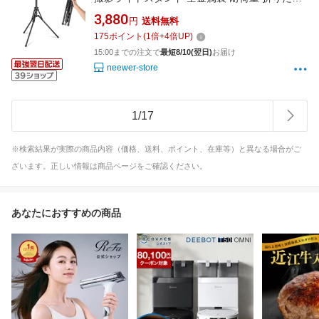
み式 180°逆折りレッグ/バッグ/1/4"&5/8"ネジ付
3,880
円
送料無料
き スピードライト/ストロボ/リングライト/ソフ
175
ポイント
(
1
倍+
4
倍UP)
トボックス用 屋内屋外撮影用 ST178B ブラッ
15:00までの注文で
最短8/10(翌日)
お届け
ク
neewer-store
1
/
17
※検索結果が実際の商品内容（価格、送料、ポイント、在庫等）と異なる場合がご
ざいます。正しい情報は商品ページをご確認ください。
あなたにおすすめの商品