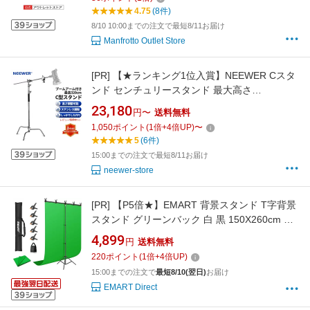
材【アウトレット】
4.75
(8件)
8/10 10:00までの注文で最短8/11お届け
Manfrotto Outlet Store
[PR]
【★ランキング1位入賞】NEEWER Cスタ
ンド センチュリースタンド 最大高さ
172cm/320cm 写真用ライトスタンド プロ
23,180
円〜
送料無料
100％ステンレス鋼製 頑丈 83cm/128cmアーム
1,050
ポイント
(
1
倍+
4
倍UP)
〜
と2つのグリップヘッド付き スタジオモノライ
5
(6件)
ト、ソフトボックス、リフレクター用
15:00までの注文で最短8/11お届け
neewer-store
[PR]
【P5倍★】EMART 背景スタンド T字背景
スタンド グリーンバック 白 黒 150X260cm 撮
影スタンド 幅、高さ調節可能 背景スタンドセ
4,899
円
送料無料
ット 白布 150x200cm 白背景 生放送 web会議
220
ポイント
(
1
倍+
4
倍UP)
背景紙 クロマキー合成 テレワーク オンライン
15:00までの注文で
最短8/10(翌日)
お届け
授業 宅コス コスプレスタジオ
EMART Direct