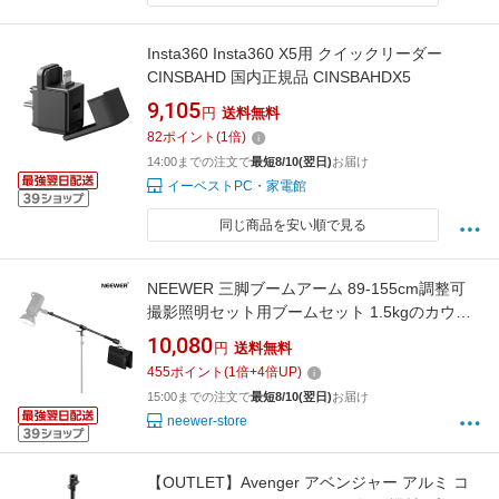
Insta360 Insta360 X5用 クイックリーダー
CINSBAHD 国内正規品 CINSBAHDX5
9,105
円
送料無料
82
ポイント
(
1
倍)
14:00までの注文で
最短8/10(翌日)
お届け
イーベストPC・家電館
同じ商品を安い順で見る
NEEWER 三脚ブームアーム 89-155cm調整可
撮影照明セット用ブームセット 1.5kgのカウン
ターウェイトとサンドバッグ付き 1/4インチネ
10,080
円
送料無料
ジ ソフトボックス/スタジオライト/フラッシュ/
455
ポイント
(
1
倍+
4
倍UP)
傘/リングライトに対応 最大荷重5kg
15:00までの注文で
最短8/10(翌日)
お届け
neewer-store
【OUTLET】Avenger アベンジャー アルミ コ