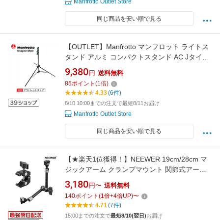
Manfrotto Outlet Store
同じ商品を安い順で見る
【OUTLET】Manfrotto マンフロット ライトス
タンド アルミ コンパクトスタンド AC Jタイプ
1052JBAC スタンド 三脚 撮影機材 プロ カメラ
9,380
円
送料無料
アクセサリー スタジオ撮影 照明スタンド スト
85
ポイント
(
1
倍)
ロボ LEDライト 商品撮影【アウトレット】
4.33
(6件)
8/10 10:00までの注文で最短8/11お届け
Manfrotto Outlet Store
同じ商品を安い順で見る
【★楽天1位獲得！】NEEWER 19cm/28cm マ
ジックアーム クランプマウント 関節式アーム
カメラモニターマウント スーパークランプ付き
3,180
円〜
送料無料
オプション 1/4"＆3/8"ARRI位置決めピンと穴
140
ポイント
(
1
倍+
4
倍UP)
〜
DSLR/アクションカメラ/ビデオライト用
4.71
(7件)
ST07/ST07C/ST16/ST16C
15:00までの注文で
最短8/10(翌日)
お届け