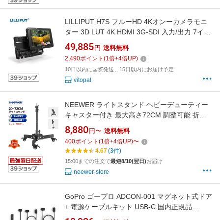
LILLIPUT H7S フルーHD 4Kオンーカメラモニ
ター 3D LUT 4K HDMI 3G-SDI 入力/出力 7イン
チ 1920x1080 LCDモニター 1800cd/m2 カメラ
49,885
円
送料無料
フィールドモニター
2,490
ポイント
(
1
倍+
4
倍UP)
10日以内に国際発送、15日以内にお届け予定
vitopal
NEEWER ライトスタンド ヘビーデューティー
キャスター付き 最大高さ72CM 調整可能 折り
たたみ式三脚スタンド 写真ホイールベーススタ
8,880
円〜
送料無料
ンド 写真スタジオソフトボックス、モノライト
400
ポイント
(
1
倍+
4
倍UP)
〜
とその他の写真機器に対応 ST72
4.67
(3件)
15:00までの注文で
最短8/10(翌日)
お届け
neewer-store
GoPro ゴープロ ADCON-001 マグネット式ドア
+ 電源ケーブルキット USB-C 国内正規品
ADCON001