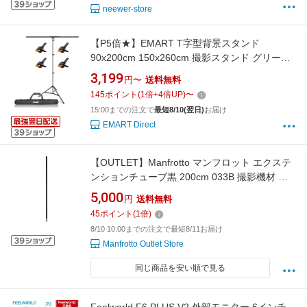
neewer-store
【P5倍★】EMART T字型背景スタンド
90x200cm 150x260cm 撮影スタンド グリーン
バックスタンド 高さ調整可能 設置簡単 撮影用
3,199
円〜
送料無料
背景、写真スタジオ、生放送、web会議、ビデ
145
ポイント
(
1
倍+
4
倍UP)
〜
オ通信、動画などに適用 背景、クロマキー合
15:00までの注文で
最短8/10(翌日)
お届け
成、ビデオ撮影など幅広く応用
EMART Direct
【OUTLET】Manfrotto マンフロット エクステ
ンションチューブ黒 200cm 033B 撮影機材 プ
ロ カメラアクセサリー【アウトレット】
5,000
円
送料無料
45
ポイント
(
1
倍)
8/10 10:00までの注文で最短8/11お届け
Manfrotto Outlet Store
同じ商品を安い順で見る