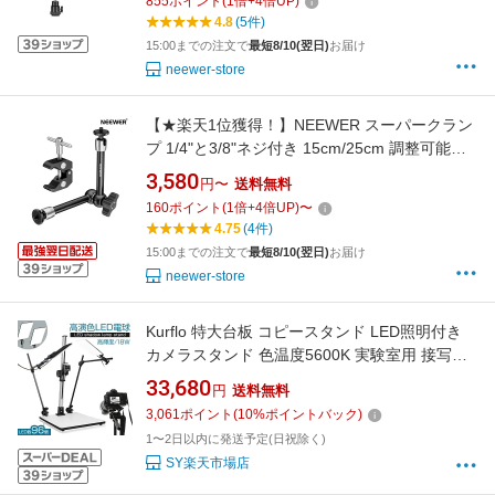
855
ポイント
(
1
倍+
4
倍UP)
ルドスタビライザー/フィルムビデオ作成リグ用
4.8
(5件)
15:00までの注文で
最短8/10(翌日)
お届け
neewer-store
【★楽天1位獲得！】NEEWER スーパークラン
プ 1/4"と3/8"ネジ付き 15cm/25cm 調整可能な
マジックアーム 両端1/4インチネジ付き 耐荷重
3,580
円〜
送料無料
1.5kg フラッシュ、LEDライト、マイク、モニ
160
ポイント
(
1
倍+
4
倍UP)
〜
ター、ケージに対応 ST15C/ST25C
4.75
(4件)
15:00までの注文で
最短8/10(翌日)
お届け
neewer-store
Kurflo 特大台板 コピースタンド LED照明付き
カメラスタンド 色温度5600K 実験室用 接写撮
影台 汎用雲台付き コピーブランド 撮影台 コピ
33,680
円
送料無料
ー機台
3,061
ポイント
(
10
%ポイントバック)
1〜2日以内に発送予定(日祝除く)
SY楽天市場店