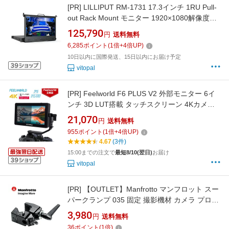
[PR]
LILLIPUT RM-1731 17.3インチ 1RU Pull-
out Rack Mount モニター 1920×1080解像度
300cd/m2 HDMI2.0入出力 LAN HDR 3D-LUT
125,790
円
送料無料
放送/監督用モニター
6,285
ポイント
(
1
倍+
4
倍UP)
10日以内に国際発送、15日以内にお届け予定
vitopal
[PR]
Feelworld F6 PLUS V2 外部モニター 6イ
ンチ 3D LUT搭載 タッチスクリーン 4Kカメラ
フィールドモニター HDMI出力/入力 IPS Full
21,070
円
送料無料
HD 解像度1920*1080 500cd/m2 Type C給電可
955
ポイント
(
1
倍+
4
倍UP)
能 カメラ用外部撮影モニター
4.67
(3件)
15:00までの注文で
最短8/10(翌日)
お届け
vitopal
[PR]
【OUTLET】Manfrotto マンフロット スー
パークランプ 035 固定 撮影機材 カメラ プロフ
ェショナル カメラアクセサリー スタジオ撮影
3,980
円
送料無料
カメラマウント ロケーション撮影 グリップ機
36
ポイント
(
1
倍)