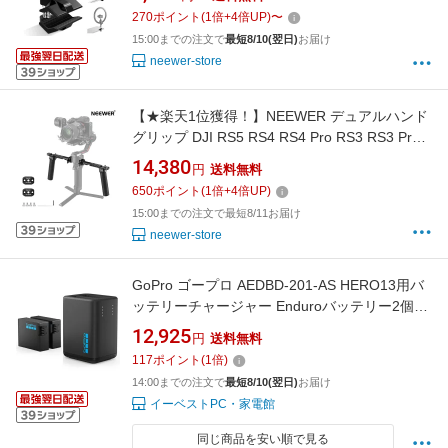
ミニウム製ジョー Cスタンド用ゴムパッド ねじ
270
ポイント
(
1
倍+
4
倍UP)
〜
れ防止 スピンハンドル簡単ロック LEDビデオ
15:00までの注文で
最短8/10(翌日)
お届け
ライト/ソフトボックス用
neewer-store
【★楽天1位獲得！】NEEWER デュアルハンド
グリップ DJI RS5 RS4 RS4 Pro RS3 RS3 Pro
RS2 RSC2 Ronin S SCジンバルに対応 組み立
14,380
円
送料無料
て式デュアルハンドルセット ミニNATOレール
650
ポイント
(
1
倍+
4
倍UP)
2 本 クイックリリース NATOクランプ
15:00までの注文で最短8/11お届け
1/4"&3/8"ネジ付き GA006
neewer-store
GoPro ゴープロ AEDBD-201-AS HERO13用バ
ッテリーチャージャー Enduroバッテリー2個付
属 充電器 国内正規品 AEDBD201AS
12,925
円
送料無料
117
ポイント
(
1
倍)
14:00までの注文で
最短8/10(翌日)
お届け
イーベストPC・家電館
同じ商品を安い順で見る