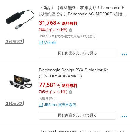
《新品》【送料無料、在庫あり！Panasonic正
規特約店です】Panasonic AG-MC200G 超指向
性マイクロホン
31,768
円
送料無料
288
ポイント
(
1
倍)
8/10 15:00までの注文で最短8/12お届け
Videkin
同じ商品を安い順で見る
Blackmagic Design PYXIS Monitor Kit
(CINEURSABB/AMKIT)
77,581
円
送料無料
705
ポイント
(
1
倍)
お取り寄せ
JBS-inc. 楽天市場店
同じ商品を安い順で見る