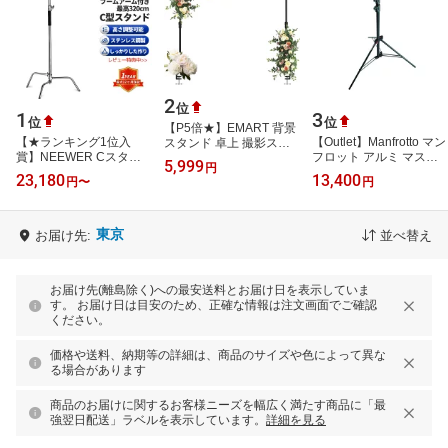
2
位
1
3
位
位
【P5倍★】EMART 背景
【★ランキング1位入
【Outlet】Manfrotto マン
スタンド 卓上 撮影スタ
賞】NEEWER Cスタン
フロット アルミ マスタ
ンド180cmx240cm 調節
5,999
円
ド センチュリースタンド
ースタンド AC Jタイプ
可能なテーブルスタンド
23,180
13,400
円
〜
円
最大高さ172cm/320cm
1004JBAC スタジオ用品
スクリーンス…
写真用ライトスタ…
撮影機材…
東京
お届け先:
並べ替え
お届け先(離島除く)への最安送料とお届け日を表示していま
す。 お届け日は目安のため、正確な情報は注文画面でご確認
ください。
価格や送料、納期等の詳細は、商品のサイズや色によって異な
る場合があります
商品のお届けに関するお客様ニーズを幅広く満たす商品に「最
強翌日配送」ラベルを表示しています。
詳細を見る