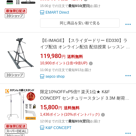
スタジオ、ビデオ通信、クロマキー合成、パー
15:00までの注文で
最短8/10(翌日)
お届け
ティーなどに適用
EMART Direct
同じ商品を安い順で見る
【E-IMAGE】【スライダードリー ED330】ラ
イブ配信 オンライン配信 配信授業 レッスン イ
ベント配信 カメラセット レール 業務用 プロ機
119,980
円
送料無料
材 ビデオカメラ ロケ撮影
10,900
ポイント
(
1
倍+
9
倍UP)
11:00までの注文で最短8/13お届け
sepco shop
限定10%OFFxP5倍!! 楽天1位★ K&F
CONCEPT センチュリースタンド 3.3M 耐荷重
20kg Cスタンド ライトスタンド ステンレス鋼
15,800
円
送料無料
エアクッション アーム付き 撮影用 三脚 照明ス
1,436
ポイント
(
10
%ポイントバック)
タンド ストロボ ソフトボックス 撮影スタジオ
12:00までの注文で
最短8/10(翌日)
お届け
業務用
K&F CONCEPT