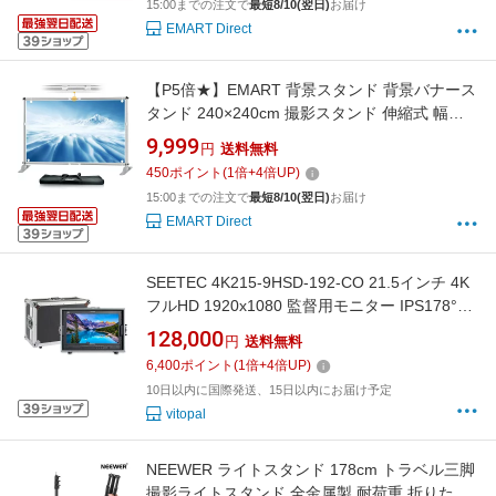
15:00までの注文で
最短8/10(翌日)
お届け
信、ゲーム実況などに大活躍（ 2パック）
EMART Direct
【P5倍★】EMART 背景スタンド 背景バナース
タンド 240×240cm 撮影スタンド 伸縮式 幅、
高さ調節可能 合金製 高耐久 背景布/グリーンバ
9,999
円
送料無料
ックスタンド 簡単組立 展示会、トレードショ
450
ポイント
(
1
倍+
4
倍UP)
ー、パーティー装飾などに適用 写真撮影、生放
15:00までの注文で
最短8/10(翌日)
お届け
送、グリーンバック
EMART Direct
SEETEC 4K215-9HSD-192-CO 21.5インチ 4K
フルHD 1920x1080 監督用モニター IPS178°
3G-SDIと HDMI出力/入力
128,000
円
送料無料
6,400
ポイント
(
1
倍+
4
倍UP)
10日以内に国際発送、15日以内にお届け予定
vitopal
NEEWER ライトスタンド 178cm トラベル三脚
撮影ライトスタンド 全金属製 耐荷重 折りたた