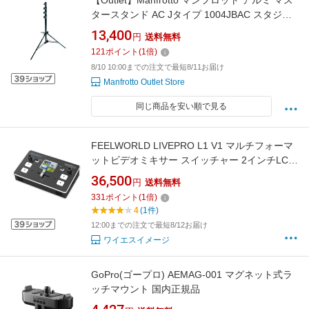
【Outlet】Manfrotto マンフロット アルミ マス
タースタンド AC Jタイプ 1004JBAC スタジオ
用品 撮影機材 プロ カメラアクセサリー【アウ
13,400
円
送料無料
トレット】
121
ポイント
(
1
倍)
8/10 10:00までの注文で最短8/11お届け
Manfrotto Outlet Store
同じ商品を安い順で見る
FEELWORLD LIVEPRO L1 V1 マルチフォーマ
ットビデオミキサー スイッチャー 2インチLCD
スクリーン4xHDMI入力USB3.0ライブストリー
36,500
円
送料無料
ミング/カメラプロダクション/生放送用 USBケ
331
ポイント
(
1
倍)
ーブル/アダプター付き
4
(1件)
12:00までの注文で最短8/12お届け
ワイエスイメージ
GoPro(ゴープロ) AEMAG-001 マグネット式ラ
ッチマウント 国内正規品