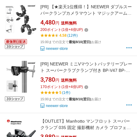
[PR]
【★楽天1位獲得！】NEEWER ダブルスー
パークランプカメラマウント マジックアーム
コールドシューズ デスクLEDスタジオライトス
4,480
円
送料無料
タンドホルダー 写真リフレクター/旗/クロスバ
200
ポイント
(
1
倍+
4
倍UP)
ー/オートバイ/自転車など撮影アクセサリー用
4.58
(12件)
SmallRig GoPro DJI用 UA036
15:00までの注文で
最短8/10(翌日)
お届け
neewer-store
[PR]
NEEWER ミニVマウントバッテリープレー
ト スーパークラブクランプ付き BP-V47 BP-
V95 BP-150WS BP-190WSに対応 QRロック付
3,780
円
送料無料
き より広い開口部 三脚 撮影ライトスタンド用
170
ポイント
(
1
倍+
4
倍UP)
Cスタンドジンバルショルダーリグ SmallRigに
5
(1件)
対応 PS003
15:00までの注文で
最短8/10(翌日)
お届け
neewer-store
【OUTLET】Manfrotto マンフロット スーパー
クランプ 035 固定 撮影機材 カメラ プロフェシ
ョナル カメラアクセサリー スタジオ撮影 カメ
3,980