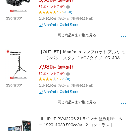
円
送料無料
ラマウント ロケーション撮影 グリップ機材
36
ポイント
(
1
倍)
【アウトレット】
4.75
(8件)
8/10 10:00までの注文で最短8/11お届け
Manfrotto Outlet Store
同じ商品を安い順で見る
【OUTLET】Manfrotto マンフロット アルミ ミ
ニコンパクトスタンド AC Jタイプ 1051JBAC
17mmメスダボ 撮影機材 プロ カメラアクセサ
7,980
円
送料無料
リー【アウトレット】
72
ポイント
(
1
倍)
4.2
(5件)
8/10 10:00までの注文で最短8/11お届け
Manfrotto Outlet Store
同じ商品を安い順で見る
LILLIPUT PVM220S 21.5インチ 監視用モニタ
ー 1920×1080 500cd/m⊃2 コントラスト