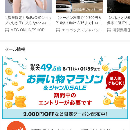
＼数量限定！ReFa公式ショッ
【クーポン利用で49,700円＆
【ふるさと納税
プでしか手に入らないベロア
P10倍！8/4〜8/16まで】ロボ
獲得／ 近江牛
巾着プレゼント／ コンパクト
ット掃除機 DEEBOT T50
グ 6kg 3kg 2
MTG ONLINESHOP
エコバックスジャパン公式 ストア
滋賀県竜
速乾 ドライヤー まとまる ツ
OMNI エコバックス 公式
玉ねぎ 近江牛 
ヤ髪 S+ リファ ビューテック
ECOVACS お掃除ロボット 掃
江牛 200g/3
ドライヤーS+ リファ公式店
除機 自動掃除機 掃除ロボット
選べる容量 個
セール情報
ReFa センシングプログラム
高性能 マッピング機能 自動ゴ
冷凍 黒毛和牛 
ギフト ReFa S+ ヘア プレゼ
ミ収集 水拭き お掃除 メーカ
ンキング 日本
ント ギフト 誕生日 夏のヘア
ー保証最大24ヶ月 2025 エコ
竜王町
ケア MTG
バッグス 母の日 父の日