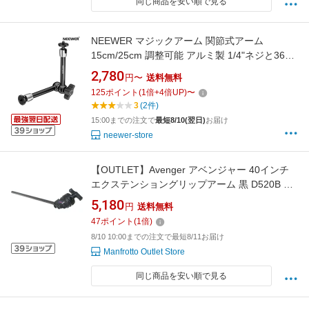
同じ商品を安い順で見る
NEEWER マジックアーム 関節式アーム
15cm/25cm 調整可能 アルミ製 1/4"ネジと360°
ボールヘッド付き カメラケージ/モニター/LED
2,780
円〜
送料無料
ビデオライト/フラッシュ/アクションカメラ用
125
ポイント
(
1
倍+
4
倍UP)
〜
最大荷重2kg ST15/ST08
3
(2件)
15:00までの注文で
最短8/10(翌日)
お届け
neewer-store
【OUTLET】Avenger アベンジャー 40インチ
エクステンショングリップアーム 黒 D520B 撮
影機材 プロ カメラアクセサリー スタジオ撮影
5,180
円
送料無料
カメラマウント ロケーション撮影 グリップ機
47
ポイント
(
1
倍)
材【アウトレット】
8/10 10:00までの注文で最短8/11お届け
Manfrotto Outlet Store
同じ商品を安い順で見る