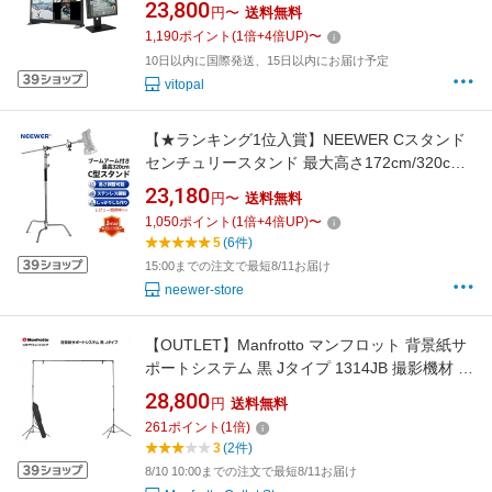
1500:1 HDMIとSDIの信号互換コンバージョン
23,800
円〜
送料無料
HDMI入力出力 90°回転可能 スマホに対応
1,190
ポイント
(
1
倍+
4
倍UP)
〜
10日以内に国際発送、15日以内にお届け予定
vitopal
【★ランキング1位入賞】NEEWER Cスタンド
センチュリースタンド 最大高さ172cm/320cm
写真用ライトスタンド プロ100％ステンレス鋼
23,180
円〜
送料無料
製 頑丈 83cm/128cmアームと2つのグリップヘ
1,050
ポイント
(
1
倍+
4
倍UP)
〜
ッド付き スタジオモノライト、ソフトボック
5
(6件)
ス、リフレクター用
15:00までの注文で最短8/11お届け
neewer-store
【OUTLET】Manfrotto マンフロット 背景紙サ
ポートシステム 黒 Jタイプ 1314JB 撮影機材 プ
ロ カメラアクセサリー 撮影背景 スタジオ撮影
28,800
円
送料無料
ポートレート YouTube ライブ配信【アウトレ
261
ポイント
(
1
倍)
ット】
3
(2件)
8/10 10:00までの注文で最短8/11お届け