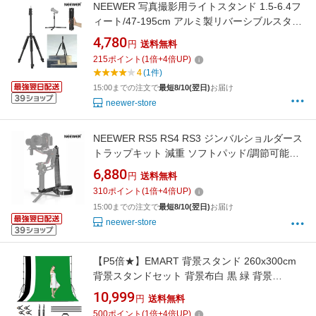
NEEWER 写真撮影用ライトスタンド 1.5-6.4フ
ィート/47-195cm アルミ製リバーシブルスタジ
オ照明三脚 ポータブルスマホビデオスタンド
4,780
円
送料無料
1/4インチネジ付き ストロボライトカメラソフ
215
ポイント
(
1
倍+
4
倍UP)
トボックス用 4.4ポンド/2kg耐荷重 ST195
4
(1件)
15:00までの注文で
最短8/10(翌日)
お届け
neewer-store
NEEWER RS5 RS4 RS3 ジンバルショルダース
トラップキット 減重 ソフトパッド/調節可能な
ストラップ/ベースプレート/クイックリリース
6,880
円
送料無料
QDバックル付き DJI RS4 RS4 Pro RS3 RS3
310
ポイント
(
1
倍+
4
倍UP)
Pro RS2に対応 スリングハンドル GA016
15:00までの注文で
最短8/10(翌日)
お届け
neewer-store
【P5倍★】EMART 背景スタンド 260x300cm
背景スタンドセット 背景布白 黒 緑 背景
180x280cm 撮影スタンド グリーンバックスタ
10,999
円
送料無料
ンド 背景布 組み立ては簡単 安定性がよい 写真
500
ポイント
(
1
倍+
4
倍UP)