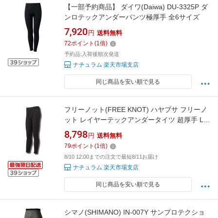
【一部予約商品】 ダイワ(Daiwa) DU-3325P ダ
ンロテックアンダーパンツ極厚手 全6サイズ
7,920
円
送料無料
72
ポイント
(
1
倍)
予約品:入荷後順次発送
ナチュラム 楽天市場支店
同じ商品を安い順で見る
フリーノット(FREE KNOT) ハヤブサ フリーノ
ット レイヤーテックアンダータイツ 超厚手 L
90 ブラック Y5619-L-90
8,798
円
送料無料
79
ポイント
(
1
倍)
8/10 12:00までの注文で最短8/11お届け
ナチュラム 楽天市場支店
同じ商品を安い順で見る
シマノ(SHIMANO) IN-007Y サンプロテクショ