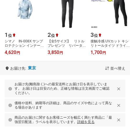
1
2
3
位
位
位
シマノ IN-008X サンプ
【全5サイズ】 リトル
接触冷感 UVカット キシ
ロテクション インナーシ
プレゼンツ リバータイ
リトールタイツ ドライ
ャツ ハイネック XL グレ
ツ チャコールグレー
インナー 吸水速乾 メン
4,620
3,850
1,700
円
円
円
ーHUNカモ
P-27 RIVER TIGHTS
ズ 釣り アウトドア キャ
ラッシュガー…
ンプ ズボ…
東京
お届け先:
並べ替え
お届け先(離島除く)への最安送料とお届け日を表示していま
す。 お届け日は目安のため、正確な情報は注文画面でご確認
ください。
価格や送料、納期等の詳細は、商品のサイズや色によって異な
る場合があります
商品のお届けに関するお客様ニーズを幅広く満たす商品に「最
強翌日配送」ラベルを表示しています。
詳細を見る