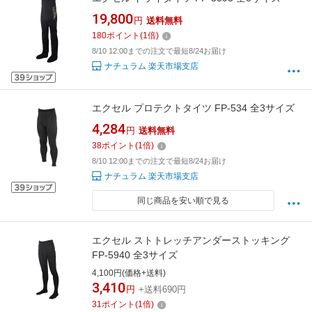
19,800
円
送料無料
180
ポイント
(
1
倍)
8/10 12:00までの注文で最短8/24お届け
ナチュラム 楽天市場支店
エクセル プロテクトタイツ FP-534 全3サイズ
4,284
円
送料無料
38
ポイント
(
1
倍)
8/10 12:00までの注文で最短8/24お届け
ナチュラム 楽天市場支店
同じ商品を安い順で見る
エクセル ストトレッチアンダーストッキング
FP-5940 全3サイズ
4,100円(価格+送料)
3,410
円
+送料690円
31
ポイント
(
1
倍)