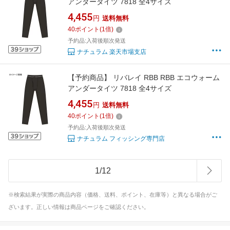
アンダータイツ 7818 全4サイズ
4,455
円
送料無料
40
ポイント
(
1
倍)
予約品:入荷後順次発送
ナチュラム 楽天市場支店
【予約商品】 リバレイ RBB RBB エコウォーム
アンダータイツ 7818 全4サイズ
4,455
円
送料無料
40
ポイント
(
1
倍)
予約品:入荷後順次発送
ナチュラム フィッシング専門店
1
/
12
※検索結果が実際の商品内容（価格、送料、ポイント、在庫等）と異なる場合がご
ざいます。正しい情報は商品ページをご確認ください。