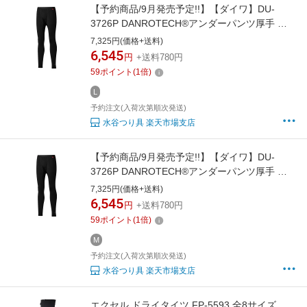
【予約商品/9月発売予定!!】【ダイワ】DU-
3726P DANROTECH®アンダーパンツ厚手 ブ
ラック L【4550133695988】
7,325円(価格+送料)
6,545
円
+送料780円
59
ポイント
(
1
倍)
L
予約注文(入荷次第順次発送)
水谷つり具 楽天市場支店
【予約商品/9月発売予定!!】【ダイワ】DU-
3726P DANROTECH®アンダーパンツ厚手 ブ
ラック M【4550133695971】
7,325円(価格+送料)
6,545
円
+送料780円
59
ポイント
(
1
倍)
M
予約注文(入荷次第順次発送)
水谷つり具 楽天市場支店
エクセル ドライタイツ FP-5593 全8サイズ