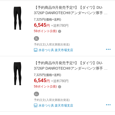
【予約商品/9月発売予定!!】【ダイワ】DU-
3726P DANROTECH®アンダーパンツ厚手 ブ
ラック 2XL【4550133696008】
7,325円(価格+送料)
6,545
円
+送料780円
59
ポイント
(
1
倍)
3L
予約注文(入荷次第順次発送)
水谷つり具 楽天市場支店
【予約商品/9月発売予定!!】【ダイワ】DU-
3726P DANROTECH®アンダーパンツ厚手 ブ
ラック XL【4550133695995】
7,325円(価格+送料)
6,545
円
+送料780円
59
ポイント
(
1
倍)
LL
予約注文(入荷次第順次発送)
水谷つり具 楽天市場支店