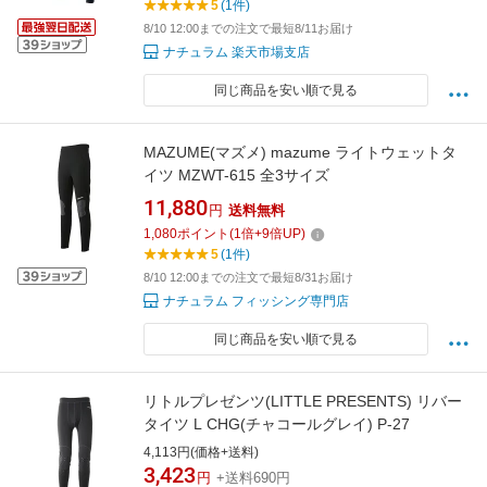
5
(1件)
8/10 12:00までの注文で最短8/11お届け
ナチュラム 楽天市場支店
同じ商品を安い順で見る
MAZUME(マズメ) mazume ライトウェットタ
イツ MZWT-615 全3サイズ
11,880
円
送料無料
1,080
ポイント
(
1
倍+
9
倍UP)
5
(1件)
8/10 12:00までの注文で最短8/31お届け
ナチュラム フィッシング専門店
同じ商品を安い順で見る
リトルプレゼンツ(LITTLE PRESENTS) リバー
タイツ L CHG(チャコールグレイ) P-27
4,113円(価格+送料)
3,423
円
+送料690円