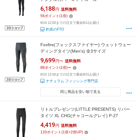
6,188
円
送料無料
56
ポイント
(
1
倍)
8/10 12:00までの注文で最短8/12お届け
釣具のFTO
Foxfire(フォックスファイヤー) ウェットウェー
ディングタイツ(Men's) 全3サイズ
9,699
円〜
送料無料
88
ポイント
(
1
倍)
〜
8/10 12:00までの注文で最短8/31お届け
ナチュラム フィッシング専門店
同じ商品を安い順で見る
リトルプレゼンツ(LITTLE PRESENTS) リバー
タイツ XL CHG(チャコールグレイ) P-27
4,419
円
送料無料
120
ポイント
(
1
倍+
2
倍UP)