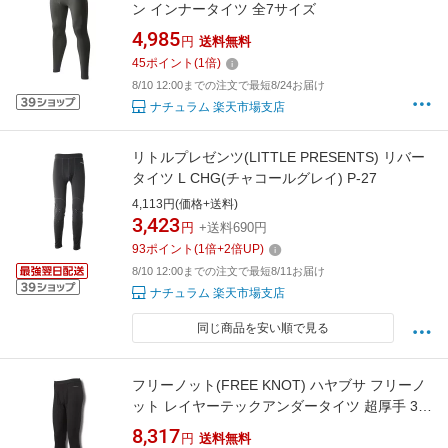
ン インナータイツ 全7サイズ
4,985
円
送料無料
45
ポイント
(
1
倍)
8/10 12:00までの注文で最短8/24お届け
ナチュラム 楽天市場支店
リトルプレゼンツ(LITTLE PRESENTS) リバー
タイツ L CHG(チャコールグレイ) P-27
4,113円(価格+送料)
3,423
円
+送料690円
93
ポイント
(
1
倍+
2
倍UP)
8/10 12:00までの注文で最短8/11お届け
ナチュラム 楽天市場支店
同じ商品を安い順で見る
フリーノット(FREE KNOT) ハヤブサ フリーノ
ット レイヤーテックアンダータイツ 超厚手 3L
90 ブラック Y5619-3L-90
8,317
円
送料無料