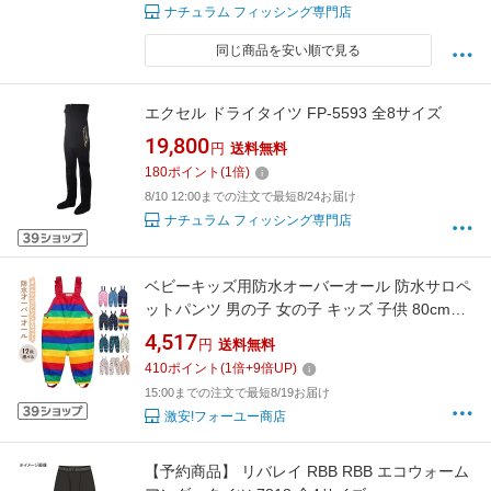
ナチュラム フィッシング専門店
同じ商品を安い順で見る
エクセル ドライタイツ FP-5593 全8サイズ
19,800
円
送料無料
180
ポイント
(
1
倍)
8/10 12:00までの注文で最短8/24お届け
ナチュラム フィッシング専門店
ベビーキッズ用防水オーバーオール 防水サロペ
ットパンツ 男の子 女の子 キッズ 子供 80cm
86cm 92cm 98cm 104cm 110cm 116cm 122cm
4,517
円
送料無料
128cm
410
ポイント
(
1
倍+
9
倍UP)
15:00までの注文で最短8/19お届け
激安!フォーユー商店
【予約商品】 リバレイ RBB RBB エコウォーム