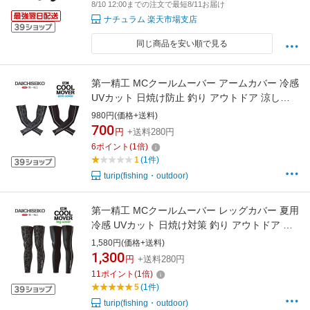
8/10 12:00までの注文で最短8/11お届け
ナチュラム 楽天市場支店
同じ商品を安い順で見る
第一精工 MCクールムーバー アームカバー 冷感
UVカット 日焼け防止 釣り アウトドア 涼しい
吸汗速乾 メンズ レディース 夏用 アームガード
980円(価格+送料)
700
円
+送料280円
6
ポイント
(
1
倍)
1
(1件)
turip(fishing・outdoor)
第一精工 MCクールムーバー レッグカバー 夏用
冷感 UVカット 日焼け対策 釣り アウトドア 涼
しい 伸縮 吸汗速乾 メンズ レディース サポート
1,580円(価格+送料)
レッグウェア
1,300
円
+送料280円
11
ポイント
(
1
倍)
5
(1件)
turip(fishing・outdoor)