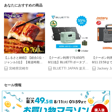
あなたにおすすめの商品
【ふるさと納税】【総合1位・
【クーポン利用で79,650円
【クーポン利用で
ジャンル1位】 【発送時期が
8/11迄】BLUETTI ポータブル
8/11 23:59ま
選べる】九州産うなぎ蒲焼4尾
電源 ソーラーパネル セット
Solar Generat
宮崎県宮崎市
BLUETTI JAPAN 楽天市場店
計760g以上 国産 うなぎ 蒲焼
AORA 100 V2+130W コンパ
1070Wh 10
き 4尾 鰻蒲焼き 国産うなぎ 特
クト 1024Wh
源 ソーラーパ
上うなぎ 小分け パック 化粧
1800W（2700Wリフト）リン
ン酸鉄 長寿命
セール情報
箱入り お祝い ランキング 冬
酸鉄リチウム 0.01秒UPS 急速
格1500W コ
うなぎ おすすめ 人気 グルメ
充電 アプリ操作 アウトドア
電 アウトドア
鰻楽 宮崎県 宮崎市 宮崎 ふる
防災 停電 台風 キャンプ 車中
UPS機能 太
さと
泊 非常用電源