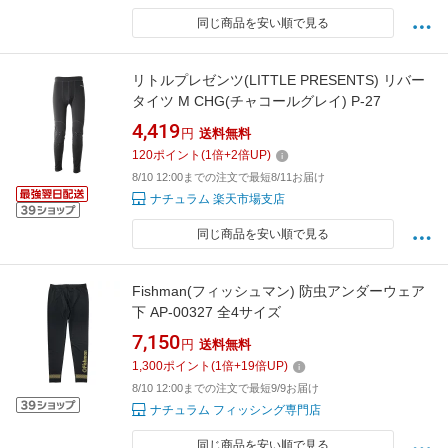
同じ商品を安い順で見る
リトルプレゼンツ(LITTLE PRESENTS) リバー
タイツ M CHG(チャコールグレイ) P-27
4,419
円
送料無料
120
ポイント
(
1
倍+
2
倍UP)
8/10 12:00までの注文で最短8/11お届け
ナチュラム 楽天市場支店
同じ商品を安い順で見る
Fishman(フィッシュマン) 防虫アンダーウェア
下 AP-00327 全4サイズ
7,150
円
送料無料
1,300
ポイント
(
1
倍+
19
倍UP)
8/10 12:00までの注文で最短9/9お届け
ナチュラム フィッシング専門店
同じ商品を安い順で見る