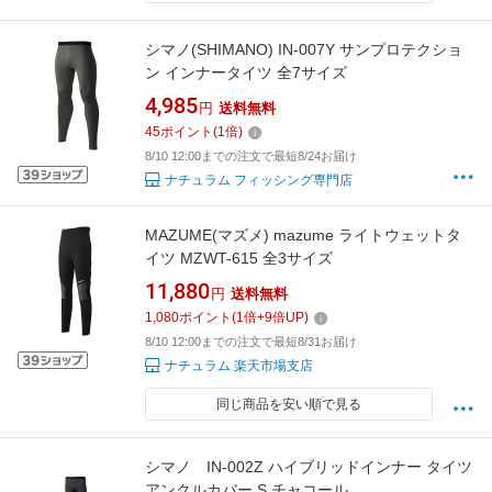
シマノ(SHIMANO) IN-007Y サンプロテクショ
ン インナータイツ 全7サイズ
4,985
円
送料無料
45
ポイント
(
1
倍)
8/10 12:00までの注文で最短8/24お届け
ナチュラム フィッシング専門店
MAZUME(マズメ) mazume ライトウェットタ
イツ MZWT-615 全3サイズ
11,880
円
送料無料
1,080
ポイント
(
1
倍+
9
倍UP)
8/10 12:00までの注文で最短8/31お届け
ナチュラム 楽天市場支店
同じ商品を安い順で見る
シマノ IN-002Z ハイブリッドインナー タイツ
アンクルカバー S チャコール