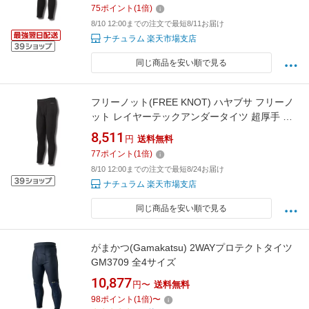
75
ポイント
(
1
倍)
8/10 12:00までの注文で最短8/11お届け
ナチュラム 楽天市場支店
同じ商品を安い順で見る
フリーノット(FREE KNOT) ハヤブサ フリーノ
ット レイヤーテックアンダータイツ 超厚手 M
90 ブラック Y5619-M-90
8,511
円
送料無料
77
ポイント
(
1
倍)
8/10 12:00までの注文で最短8/24お届け
ナチュラム 楽天市場支店
同じ商品を安い順で見る
がまかつ(Gamakatsu) 2WAYプロテクトタイツ
GM3709 全4サイズ
10,877
円〜
送料無料
98
ポイント
(
1
倍)
〜