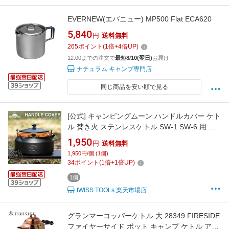
EVERNEW(エバニュー) MP500 Flat ECA620
5,840
円
送料無料
265
ポイント
(
1
倍+
4
倍UP)
12:00までの注文で
最短8/10(翌日)
お届け
ナチュラム キャンプ専門店
同じ商品を安い順で見る
[公式] キャンピングムーン ハンドルカバー ケト
ル 焚き火 ステンレスケトル SW-1 SW-6 用 レ
ザーハンドルカバー 本革 牛革 取って 持ち手 ハ
1,950
円
送料無料
ンドル 安全 おしゃれ キャンプ用品 キャンプ ア
1,950円/個 (1個)
ウトドア SW-PT PT-67 プレゼント
34
ポイント
(
1
倍+
1
倍UP)
1個
IWISS TOOLs 楽天市場店
グランマーコッパーケトル 大 28349 FIRESIDE
ファイヤーサイド ポット キャンプ ケトル アウ