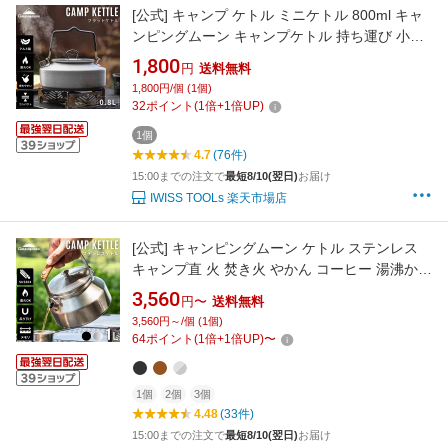
[公式] キャンプ ケトル ミニケトル 800ml キャ
ンピングムーン キャンプケトル 持ち運び 小型
コーヒー アウトドア 直火 小さい 洗いやすい 注
1,800
円
送料無料
ぎ口 やかん コンパクト 軽量 ソロ 登山 釣り 車
1,800円/個 (1個)
中泊 ミニ 防錆 つや消し アルマイト加工 0.8L
32
ポイント
(
1
倍+
1
倍UP)
ケース セット
1個
4.7
(76件)
15:00までの注文で
最短8/10(翌日)
お届け
IWISS TOOLs 楽天市場店
[公式] キャンピングムーン ケトル ステンレス
キャンプ直 火 焚き火 やかん コーヒー 湯沸かし
直火 ミニケトル アウトドア おしゃれ 吊り下げ
3,560
円〜
送料無料
クッカー キャンプケトル 焚き火ケトル ヤカン
3,560円～/個 (1個)
コーヒーケトル 1.0L ギフト セット プレゼント
64
ポイント
(
1
倍+
1
倍UP)
〜
1個
2個
3個
4.48
(33件)
15:00までの注文で
最短8/10(翌日)
お届け