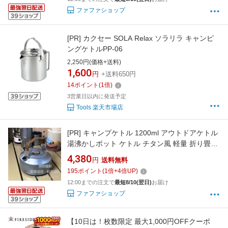
ファファショップ
[PR]
カクセー SOLA Relax ソラリラ キャンピ
ングケトルPP-06
2,250円(価格+送料)
1,600
円
+送料650円
14
ポイント
(
1
倍)
3営業日以内に発送予定
Tools 楽天市場店
[PR]
キャンプケトル 1200ml アウトドアケトル
湯沸かしポット ケトル チタン風 軽量 折り畳み
ハンドル 木目ハンドル 直火対応 キャンプ用品
4,380
円
送料無料
ソロキャンプ 車中泊 登山 ツーリング バーベキ
195
ポイント
(
1
倍+
4
倍UP)
ュー BBQ アウトドア用品 調理器具 コンパクト
12:00までの注文で
最短8/10(翌日)
お届け
携帯用
ファファショップ
【10日は！枚数限定 最大1,000円OFFクーポ