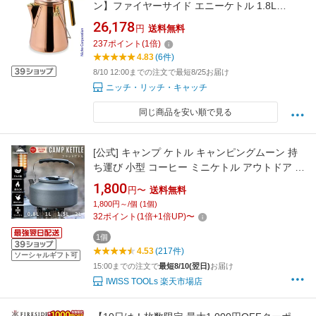
ン】ファイヤーサイド エニーケトル 1.8L
28711 ケトル アウトドア ポット キャンプ ヤカ
26,178
円
送料無料
ン 直火 やかん コッパーケトル
237
ポイント
(
1
倍)
4.83
(6件)
8/10 12:00までの注文で最短8/25お届け
ニッチ・リッチ・キャッチ
同じ商品を安い順で見る
[公式] キャンプ ケトル キャンピングムーン 持
ち運び 小型 コーヒー ミニケトル アウトドア 直
火 小さい 洗いやすい 注ぎ口 軽量 大容量 旅行
1,800
円〜
送料無料
やかん かわいい 湯沸かし器 コンパクト キャン
1,800円～/個 (1個)
プケトル キャンプ用品 登山 車中泊 ソロ 800ml
32
ポイント
(
1
倍+
1
倍UP)
〜
1L 1.5L 2.0L
1個
4.53
(217件)
ソーシャルギフト可
15:00までの注文で
最短8/10(翌日)
お届け
IWISS TOOLs 楽天市場店