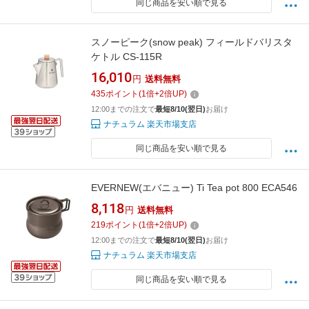
同じ商品を安い順で見る
スノーピーク(snow peak) フィールドバリスタ
ケトル CS-115R
16,010
円
送料無料
435
ポイント
(
1
倍+
2
倍UP)
12:00までの注文で
最短8/10(翌日)
お届け
ナチュラム 楽天市場支店
同じ商品を安い順で見る
EVERNEW(エバニュー) Ti Tea pot 800 ECA546
8,118
円
送料無料
219
ポイント
(
1
倍+
2
倍UP)
12:00までの注文で
最短8/10(翌日)
お届け
ナチュラム 楽天市場支店
同じ商品を安い順で見る