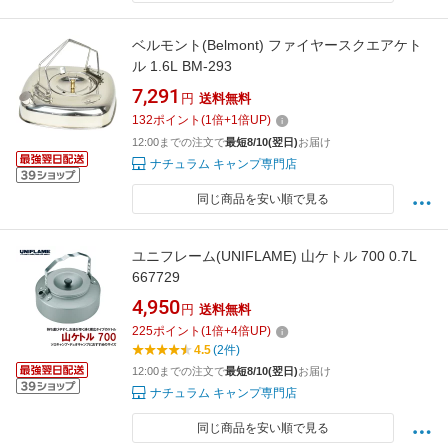
ベルモント(Belmont) ファイヤースクエアケト
ル 1.6L BM-293
7,291
円
送料無料
132
ポイント
(
1
倍+
1
倍UP)
12:00までの注文で
最短8/10(翌日)
お届け
ナチュラム キャンプ専門店
同じ商品を安い順で見る
ユニフレーム(UNIFLAME) 山ケトル 700 0.7L
667729
4,950
円
送料無料
225
ポイント
(
1
倍+
4
倍UP)
4.5
(2件)
12:00までの注文で
最短8/10(翌日)
お届け
ナチュラム キャンプ専門店
同じ商品を安い順で見る