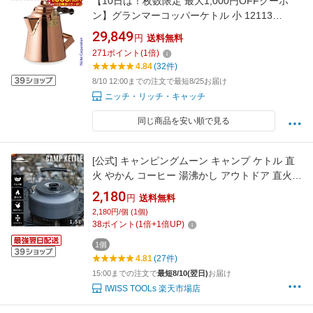
【10日は！枚数限定 最大1,000円OFFクーポ
ン】グランマーコッパーケトル 小 12113
FIRESIDE ファイヤーサイド ポット キャンプ
29,849
円
送料無料
ケトル アウトドア やかん 薪ストーブ ヤカン 暖
271
ポイント
(
1
倍)
炉 銅 コッパー 日本製 加湿 銅製 銅製ケトル
4.84
(32件)
8/10 12:00までの注文で最短8/25お届け
ニッチ・リッチ・キャッチ
同じ商品を安い順で見る
[公式] キャンピングムーン キャンプ ケトル 直
火 やかん コーヒー 湯沸かし アウトドア 直火
1.5L ヤカン アルミ 軽量 コンパクト アウトドア
2,180
円
送料無料
登山 釣り シンプル おしゃれ 大容量 ファミリー
2,180円/個 (1個)
ソロ ソロキャンプ フラット型 防錆 簡単メンテ
38
ポイント
(
1
倍+
1
倍UP)
プレゼント
1個
4.81
(27件)
15:00までの注文で
最短8/10(翌日)
お届け
IWISS TOOLs 楽天市場店