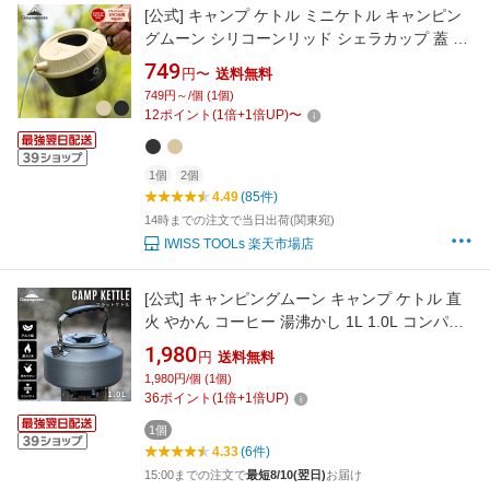
[公式] キャンプ ケトル ミニケトル キャンピン
グムーン シリコーンリッド シェラカップ 蓋 注
ぎ口 持ち運び シリコン ふた 小型 シェラカップ
749
円〜
送料無料
リッド シェラリッド ケトルレス フタ アウトド
749円～/個 (1個)
ア 登山 軽量 コンパクト ソロ ソロキャンプ シ
12
ポイント
(
1
倍+
1
倍UP)
〜
リコンリッド
1個
2個
4.49
(85件)
14時までの注文で当日出荷(関東宛)
IWISS TOOLs 楽天市場店
[公式] キャンピングムーン キャンプ ケトル 直
火 やかん コーヒー 湯沸かし 1L 1.0L コンパク
ト アウトドア 直火 登山 ヤカン アルミ 軽量 キ
1,980
円
送料無料
ャンプケトル 携帯 おしゃれ ソロ ソロキャンプ
1,980円/個 (1個)
コーヒーケトル 小さいシンプル 大容量
36
ポイント
(
1
倍+
1
倍UP)
1個
4.33
(6件)
15:00までの注文で
最短8/10(翌日)
お届け