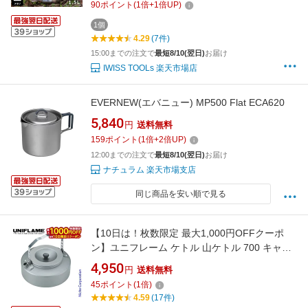
スケトル コーヒーケトル 1.5L ギフト プレゼン
90
ポイント
(
1
倍+
1
倍UP)
ト
1個
4.29
(7件)
15:00までの注文で
最短8/10(翌日)
お届け
IWISS TOOLs 楽天市場店
EVERNEW(エバニュー) MP500 Flat ECA620
5,840
円
送料無料
159
ポイント
(
1
倍+
2
倍UP)
12:00までの注文で
最短8/10(翌日)
お届け
ナチュラム 楽天市場支店
同じ商品を安い順で見る
【10日は！枚数限定 最大1,000円OFFクーポ
ン】ユニフレーム ケトル 山ケトル 700 キャン
プ ポット アウトドア やかん アルミ アルマイト
4,950
円
送料無料
アルミケトル お湯 お茶 コーヒー 湯沸かし 燕三
45
ポイント
(
1
倍)
条
4.59
(17件)