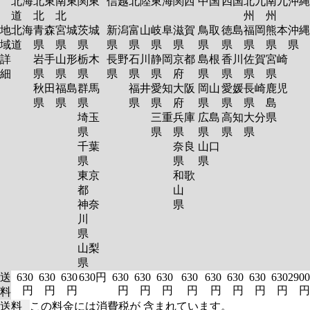
北海
北東
南東
関東
信越
北陸
東海
関西
中国
四国
北九
南九
沖縄
道
北
北
州
州
地
北海
青森
宮城
茨城
新潟
富山
岐阜
滋賀
鳥取
徳島
福岡
熊本
沖縄
域
道
県
県
県
県
県
県
県
県
県
県
県
県
詳
岩手
山形
栃木
長野
石川
静岡
京都
島根
香川
佐賀
宮崎
細
県
県
県
県
県
県
府
県
県
県
県
秋田
福島
群馬
福井
愛知
大阪
岡山
愛媛
長崎
鹿児
県
県
県
県
県
府
県
県
県
島
埼玉
三重
兵庫
広島
高知
大分
県
県
県
県
県
県
県
千葉
奈良
山口
県
県
県
東京
和歌
都
山
神奈
県
川
県
山梨
県
送
630
630
630
630円
630
630
630
630
630
630
630
630
2900
円
円
円
円
円
円
円
円
円
円
円
円
料
送料
この料金には消費税が 含まれています。