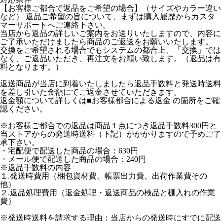
【お客様ご都合で返品をご希望の場合】（サイズやカラー違い
など） 返品ご希望の旨について、まずは購入履歴からカスタ
マーサポートへご連絡下さい。
当店から返品の詳しいご案内をお送りいたしますので、内容に
ご了承いただけましたら商品のご返送をお願いいたします。
交換をご希望される場合でもシステムの都合上、「交換」では
なく、ご返品いただき、再注文をお願い致します。（返品は有
料となります。）
返送商品が当店に到着いたしましたら返品手数料と発送時送料
を差し引いた金額にてご返金させていただきます。
返金額について詳しくは■お客様都合による返金 の箇所をご確
認ください。
※お客様ご都合での返品は商品１点につき返品手数料300円と
当ストアからの発送時送料（下記）がかかりますので予めご了
承下さい。
・宅配便で配送した商品の場合：630円
・メール便で配送した商品の場合：240円
※返品手数料の内容
１.発送時費用（梱包資材費、帳票出力費、出荷作業費その
他）
２.返品処理費用（返金処理・返送商品の検品と棚入れの作業
費）
※発送時送料を請求する理由：当店からの発送時にすでに配送