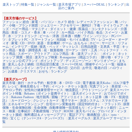
楽天トップ
|
特集一覧
|
ジャンル一覧
|
楽天市場アプリ
|
スーパーDEAL
|
ランキング
|
出
店のご案内
【楽天市場のサービス】
ファッション 総合
|
家電・パソコン・カメラ 総合
|
レディースファッション
|
靴
|
バッ
グ・小物・ブランド雑貨
|
ジュエリー・アクセサリー
|
腕時計
|
下着・ナイトウェア
|
キ
ッズ・ベビー用品・マタニティ
|
ダイエット・健康
|
医薬品・コンタクトレンズ・介護
用品
|
美容・コスメ・香水
|
車・バイク
|
カー用品・バイク用品
|
食品
|
スイーツ・お菓
子
|
水・ソフトドリンク
|
ビール・洋酒
|
日本酒・焼酎
|
ワイン
|
パソコン・PCパー
ツ
|
タブレットPC・スマートフォン
|
光回線・モバイル通信
|
TV・レコーダー・オーデ
ィオ
|
家電
|
CD・DVD
|
楽器・音楽機材
|
ゲーム
|
おもちゃ
|
ホビー
|
サービス・リフォ
ーム
|
インテリア・収納
|
寝具・ベッド・マットレス
|
日用品雑貨・文房具・手芸
|
キッ
チン用品・食器・調理器具
|
花・観葉植物
|
ガーデン・DIY・工具
|
ペットフード ・ ペ
ット用品
|
スポーツ・アウトドア
|
ゴルフ用品
|
本
（
楽天ブックス
） |
ポイント
|
ネット
ショップ 開業・開店
|
楽天ウェブ検索
|
R-magazine（雑誌コラボ）
|
贈り物・ギフト
|
フ
ァッション公式ブランド
|
ポイントアップ
|
ディズニーゾーン
|
サンリオゾーン
|
まち
楽
|
楽天ふるさと納税
|
日用品翌日配達
|
スーパーDEAL
|
開催中イベント一覧
|
福袋＆
初売り
|
バレンタイン
|
ホワイトデー
|
母の日
|
父の日
|
お中元
|
敬老の日
|
ハロウィ
ン
|
お歳暮
|
クリスマス
|
おせち
|
ランキング
【楽天グループ】
楽天市場
|
旅行・ホテル予約・航空券
|
本・DVD・CD
|
電子書籍 楽天Kobo
|
ゴルフ場予
約
|
レシピ
|
車検見積もり・予約
|
イベント・チケット販売
|
写真プリント
|
美容室・ヘ
アサロン予約
|
女性向け健康管理サービス
|
物流委託・アウトソーシング
|
楽天スーパー
ポイント特集
|
Rebates（ポイント提携サイト）
|
楽天ポイントカード
|
おでかけでポイ
ント
|
Rakuten Fashion
|
地方競馬
|
競輪
|
アフィリエイト
|
ネット証券（株・FX・投資信
託）
|
カードローン
|
クレジットカード
|
電子マネー
|
決済システム
|
スマホでカード決
済
|
エネルギープランニング
|
住宅ローン変動金利（固定特約付き）・フラット35
|
損害
保険・生命保険比較
|
生命保険
|
自動車保険一括見積もり
|
インターネット銀行
|
ニュー
ス・検索
|
仕事紹介
|
不動産情報
|
ブログ
|
ROOM
|
楽天モバイル
|
プロバイダ・インタ
ーネット接続
|
無料通話＆メッセージアプリ
|
電話アプリ
|
動画配信
|
占い
|
toto・
BIG
|
宝くじ（ナンバーズ4・ナンバーズ3）
|
楽天イーグルス
|
楽天グループ サービス一
覧