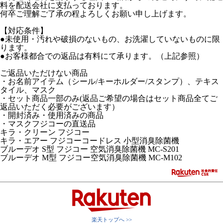
料を配送会社に支払っております。
何卒ご理解ご了承の程よろしくお願い申し上げます。
【対応条件】
●未使用・汚れや破損のないもの、お洗濯していないものに限
ります。
●お客様都合での返品は有料にて承ります。（上記参照）
ご返品いただけない商品
・お名前アイテム（シール/キーホルダー/スタンプ）、テキス
タイル、マスク
・セット商品一部のみ(返品ご希望の場合はセット商品全てご
返品いただく必要がございます）
・開封済み・使用済みの商品
・マスクフジコーの直送品
キラ・クリーン フジコー
キラ・エアー フジコーコードレス 小型消臭除菌機
ブルーデオ S型 フジコー 空気消臭除菌機 MC-S201
ブルーデオ M型 フジコー空気消臭除菌機 MC-M102
楽天トップへ >>