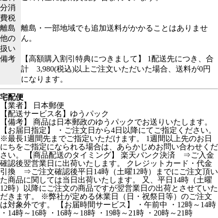
分消
費税
離島
離島・一部地域でも追加送料がかかることはありませ
他の
ん。
扱い
備考
【高額購入割引特典につきまして】 1配送先につき、合
計 3,980(税込)以上ご注文いただいた場合、送料が0円
になります。
宅配便
【業者】 日本郵便
【配送サービス名】ゆうパック
【備考】 商品は日本郵政のゆうパックでお送りいたします。
【お届日指定】 ・ご注文日から4日以降にてご指定ください。
※最長1週間先までご指定いただけます。 1週間以上先のお日
にちをご指定になられる場合は、あらかじめお問い合わせくだ
さい。 【商品配送のタイミング】 楽天バンク決済 ⇒ご入金
確認後翌営業日に出荷いたします。 クレジットカード・代金
引換 ⇒ご注文確認後平日14時（土曜12時）までにご注文頂い
た商品に関しては当日出荷いたします。 又、平日14時（土曜
12時）以降にご注文の商品ですが翌営業日の出荷とさせていた
だきます。 ※弊社が定める休業日（日・祝祭日等）のご注文
は対象外です。 【お届時間サービス】 ・午前中 ・12時～14時
・14時～16時 ・16時～18時 ・19時～21時 ・20時～21時