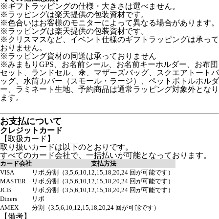
※ギフトラッピングの仕様・大きさは選べません。
※ラッピングは楽天提供の包装資材です。
※色合いはお客様のモニターによって異なる場合があります。
※ラッピングは楽天提供の包装資材です。
※クリスマスなど、イベント仕様のギフトラッピングは承って
おりません。
※ラッピング資材の同送は承っておりません
※みまもりGPS、お名前シール、お名前キーホルダー、お布団
セット、ランドセル、傘、マザーズバッグ、スクエアトートバ
ッグ、水筒カバー（スモール・ラージ）、ペットボトルホルダ
ー、ラミネート生地、予約商品は通常ラッピング対象外となり
ます。
お支払について
クレジットカード
【取扱カード】
取り扱いカードは以下のとおりです。
すべてのカード会社で、一括払いが可能となっております。
カード会社
支払方法
VISA
リボ,分割（3,5,6,10,12,15,18,20,24 回が可能です）
MASTER
リボ,分割（3,5,6,10,12,15,18,20,24 回が可能です）
JCB
リボ,分割（3,5,6,10,12,15,18,20,24 回が可能です）
Diners
リボ
AMEX
分割（3,5,6,10,12,15,18,20,24 回が可能です）
【備考】