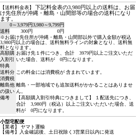
下記料金表の3,980円以上の送料は、お届
【送料料金表】
け先住所が沖縄・離島・山間部等の場合の送料になり
ます。
0～3,979円
3,980～9,799円
送料
300円
0円
※お届け先住所が沖縄・離島・山間部以外で購入金額が税込
3,980円以上の場合は、送料無料ラインの対象となり、送料無
料となります。
高額購
お届け先１件につき、合計 3979円以上ご注文いただ
入割引
いた場合、送料が 0円になります。
特典
送料分
この料金には消費税が 含まれています。
消費税
離島他
離島・一部地域でも追加送料がかかることはありませ
の扱い
ん。
備考
【高額購入割引特典につきまして】 １配送先につき、
合計 3,980円（税込）以上ご注文いただいた場合、送
料が 0円になります。
小型宅配便
【業者】 ヤマト運輸
【備考】入金確認後、土日祝除く3営業日以内に発送