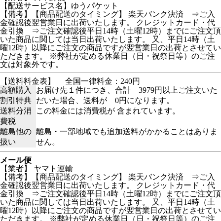
【配送サービス名】ゆうパケット
【備考】【商品配送のタイミング】 楽天バンク決済 ⇒ご入
金確認後翌営業日に出荷いたします。 クレジットカード・代
金引換 ⇒ご注文確認後平日14時（土曜12時）までにご注文頂
いた商品に関しては当日出荷いたします。 又、平日14時（土
曜12時）以降にご注文の商品ですが翌営業日の出荷とさせてい
ただきます。 ※弊社が定める休業日（日・祝祭日等）のご注
文は対象外です。
【送料料金表】
全国一律料金：240円
高額購入
お届け先１件につき、合計 3979円以上ご注文いた
割引特典
だいた場合、送料が 0円になります。
送料分消
この料金には消費税が 含まれています。
費税
離島他の
離島・一部地域でも追加送料がかかることはありま
扱い
せん。
メール便
【業者】 ヤマト運輸
【備考】【商品配送のタイミング】 楽天バンク決済 ⇒ご入
金確認後翌営業日に出荷いたします。 クレジットカード・代
金引換 ⇒ご注文確認後平日14時（土曜12時）までにご注文頂
いた商品に関しては当日出荷いたします。 又、平日14時（土
曜12時）以降にご注文の商品ですが翌営業日の出荷とさせてい
ただきます。 ※弊社が定める休業日（日・祝祭日等）のご注