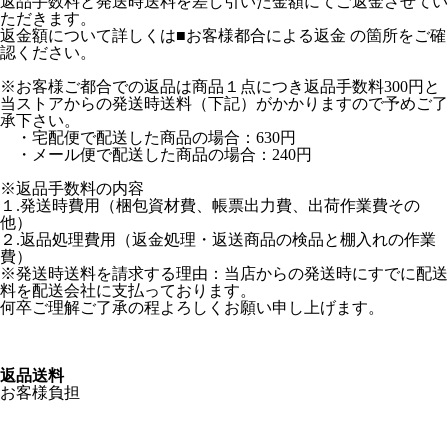
返品手数料と発送時送料を差し引いた金額にてご返金させてい
ただきます。
返金額について詳しくは■お客様都合による返金 の箇所をご確
認ください。
※お客様ご都合での返品は商品１点につき返品手数料300円と
当ストアからの発送時送料（下記）がかかりますので予めご了
承下さい。
・宅配便で配送した商品の場合：630円
・メール便で配送した商品の場合：240円
※返品手数料の内容
１.発送時費用（梱包資材費、帳票出力費、出荷作業費その
他）
２.返品処理費用（返金処理・返送商品の検品と棚入れの作業
費）
※発送時送料を請求する理由：当店からの発送時にすでに配送
料を配送会社に支払っております。
何卒ご理解ご了承の程よろしくお願い申し上げます。
返品送料
お客様負担