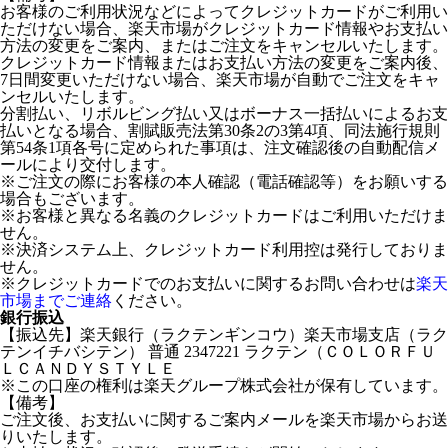
お客様のご利用状況などによってクレジットカードがご利用い
ただけない場合、楽天市場がクレジットカード情報やお支払い
方法の変更をご案内、またはご注文をキャンセルいたします。
クレジットカード情報またはお支払い方法の変更をご案内後、
7日間変更いただけない場合、楽天市場が自動でご注文をキャ
ンセルいたします。
分割払い、リボルビング払い又はボーナス一括払いによるお支
払いとなる場合、割賦販売法第30条2の3第4項、同法施行規則
第54条1項各号に定められた事項は、注文確認後の自動配信メ
ールにより交付します。
※ご注文の際にお客様の本人確認（電話確認等）をお願いする
場合もございます。
※お客様と異なる名義のクレジットカードはご利用いただけま
せん。
※決済システム上、クレジットカード利用控は発行しておりま
せん。
※クレジットカードでのお支払いに関するお問い合わせは
楽天
市場までご連絡
ください。
銀行振込
【振込先】楽天銀行（ラクテンギンコウ）楽天市場支店（ラク
テンイチバシテン） 普通 2347221 ラクテン（ＣＯＬＯＲＦＵ
ＬＣＡＮＤＹＳＴＹＬＥ
※この口座の権利は楽天グループ株式会社が保有しています。
【備考】
ご注文後、お支払いに関するご案内メールを楽天市場からお送
りいたします。