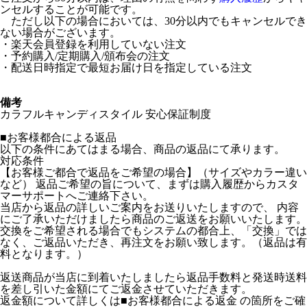
ンセルすることが可能です。
ただし以下の場合においては、30分以内でもキャンセルでき
ない場合がございます。
・楽天会員登録を利用していない注文
・予約購入/定期購入/頒布会の注文
・配送日時指定で最短お届け日を指定している注文
備考
カラフルキャンディスタイル 安心保証制度
■お客様都合による返品
以下の条件にあてはまる場合、商品の返品にて承ります。
対応条件
【お客様ご都合で返品をご希望の場合】（サイズやカラー違い
など） 返品ご希望の旨について、まずは購入履歴からカスタ
マーサポートへご連絡下さい。
当店から返品の詳しいご案内をお送りいたしますので、 内容
にご了承いただけましたら商品のご返送をお願いいたします。
交換をご希望される場合でもシステムの都合上、「交換」では
なく、ご返品いただき、再注文をお願い致します。（返品は有
料となります。）
返送商品が当店に到着いたしましたら返品手数料と発送時送料
を差し引いた金額にてご返金させていただきます。
返金額について詳しくは■お客様都合による返金 の箇所をご確