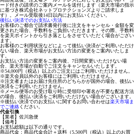
ード付きの請求のご案内メールを送付します（楽天市場の指示
に基づき株式会社ネットプロテクションズよりご請求しま
す）。メール受取後14日以内にお支払いください。
後払い決済でのお支払い方法
お客様のご都合で請求書発行後に注文をキャンセル・金額を変
更された場合、手数料をご負担いただきます。その際、手数料
を楽天ポイントから引き落としをさせていただく場合がござい
ます。
お客様のご利用状況などによって後払い決済がご利用いただけ
ない場合、楽天市場がお支払い方法の変更をご案内いたしま
す。
お支払い方法の変更をご案内後、7日間変更いただけない場
合、楽天市場が自動でご注文をキャンセルいたします。
※54,000円（税込）以上のご注文にはご利用いただけません。
※楽天会員以外のお客様にはご利用いただけません。
※注文者またはお届け先住所のどちらかが国外の場合、後払い
決済をご利用いただけません。
※メール便等のお受け取り時に受領印や署名が不要な配送方法
の場合、後払い決済をご利用いただけない場合がございます。
※後払い決済でのお支払いに関するお問い合わせは
楽天市場ま
でご連絡
ください。
代金引換
【業者】佐川急便
【備考】
お支払総額は以下の通りです。
商品代金：商品代金合計＋送料（5,500円（税込）以上のお買