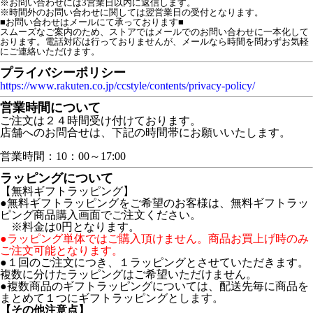
※お問い合わせには3営業日以内に返信します。
※時間外のお問い合わせに関しては翌営業日の受付となります。
■お問い合わせはメールにて承っております■

スムーズなご案内のため、ストアではメールでのお問い合わせに一本化して
おります。電話対応は行っておりませんが、メールなら時間を問わずお気軽
にご連絡いただけます。
プライバシーポリシー
https://www.rakuten.co.jp/ccstyle/contents/privacy-policy/
営業時間について
ご注文は２４時間受け付けております。
店舗へのお問合せは、下記の時間帯にお願いいたします。
営業時間：10：00～17:00
ラッピングについて
【無料ギフトラッピング】
●無料ギフトラッピングをご希望のお客様は、無料ギフトラッ
ピング商品購入画面でご注文ください。
※料金は0円となります。
●ラッピング単体ではご購入頂けません。商品お買上げ時のみ
ご注文可能となります。
●１回のご注文につき、１ラッピングとさせていただきます。
複数に分けたラッピングはご希望いただけません。
●複数商品のギフトラッピングについては、配送先毎に商品を
まとめて１つにギフトラッピングとします。
【その他注意点】