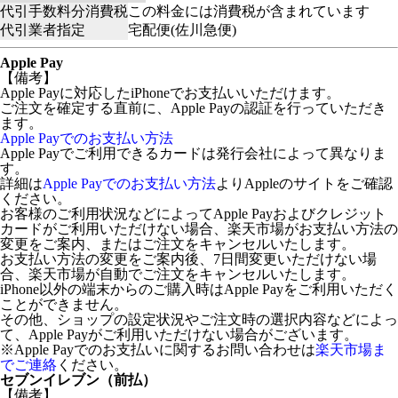
代引手数料分消費税
この料金には消費税が含まれています
代引業者指定
宅配便(佐川急便)
Apple Pay
【備考】
Apple Payに対応したiPhoneでお支払いいただけます。
ご注文を確定する直前に、Apple Payの認証を行っていただき
ます。
Apple Payでのお支払い方法
Apple Payでご利用できるカードは発行会社によって異なりま
す。
詳細は
Apple Payでのお支払い方法
よりAppleのサイトをご確認
ください。
お客様のご利用状況などによってApple Payおよびクレジット
カードがご利用いただけない場合、楽天市場がお支払い方法の
変更をご案内、またはご注文をキャンセルいたします。
お支払い方法の変更をご案内後、7日間変更いただけない場
合、楽天市場が自動でご注文をキャンセルいたします。
iPhone以外の端末からのご購入時はApple Payをご利用いただく
ことができません。
その他、ショップの設定状況やご注文時の選択内容などによっ
て、Apple Payがご利用いただけない場合がございます。
※Apple Payでのお支払いに関するお問い合わせは
楽天市場ま
でご連絡
ください。
セブンイレブン（前払）
【備考】