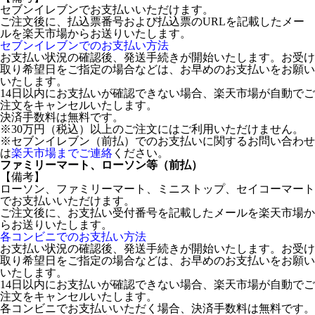
セブンイレブンでお支払いいただけます。
ご注文後に、払込票番号および払込票のURLを記載したメー
ルを楽天市場からお送りいたします。
セブンイレブンでのお支払い方法
お支払い状況の確認後、発送手続きが開始いたします。お受け
取り希望日をご指定の場合などは、お早めのお支払いをお願い
いたします。
14日以内にお支払いが確認できない場合、楽天市場が自動でご
注文をキャンセルいたします。
決済手数料は無料です。
※30万円（税込）以上のご注文にはご利用いただけません。
※セブンイレブン（前払）でのお支払いに関するお問い合わせ
は
楽天市場までご連絡
ください。
ファミリーマート、ローソン等（前払）
【備考】
ローソン、ファミリーマート、ミニストップ、セイコーマート
でお支払いいただけます。
ご注文後に、お支払い受付番号を記載したメールを楽天市場か
らお送りいたします。
各コンビニでのお支払い方法
お支払い状況の確認後、発送手続きが開始いたします。お受け
取り希望日をご指定の場合などは、お早めのお支払いをお願い
いたします。
14日以内にお支払いが確認できない場合、楽天市場が自動でご
注文をキャンセルいたします。
各コンビニでお支払いいただく場合、決済手数料は無料です。