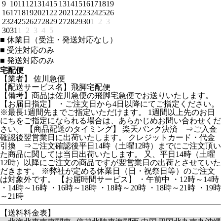
9
10
11
12
13
14
15
13
14
15
16
17
18
19
16
17
18
19
20
21
22
20
21
22
23
24
25
26
23
24
25
26
27
28
29
27
28
29
30
1
2
3
30
31
1
2
3
4
5
■
休業日（受注・発送対応なし）
■
受注対応のみ
■
発送対応のみ
宅配便
【業者】 佐川急便
【配送サービス名】飛脚宅配便
【備考】商品は佐川急便の飛脚宅急便でお送りいたします。
【お届日指定】 ・ご注文日から4日以降にてご指定ください。
※最長1週間先までご指定いただけます。 1週間以上先のお日
にちをご指定になられる場合は、あらかじめお問い合わせくだ
さい。 【商品配送のタイミング】 楽天バンク決済 ⇒ご入金
確認後翌営業日に出荷いたします。 クレジットカード・代金
引換 ⇒ご注文確認後平日14時（土曜12時）までにご注文頂い
た商品に関しては当日出荷いたします。 又、平日14時（土曜
12時）以降にご注文の商品ですが翌営業日の出荷とさせていた
だきます。 ※弊社が定める休業日（日・祝祭日等）のご注文
は対象外です。 【お届時間サービス】 ・午前中 ・12時～14時
・14時～16時 ・16時～18時 ・18時～20時 ・18時～21時 ・19時
～21時
【送料料金表】