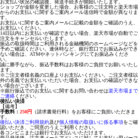
お支払い状況の確認後、発送手続きが開始いたします。
ショップが金額を変更した場合、お客様のご注文時と楽天市場
からのお支払いに関するご案内メール送信時で金額が異なりま
す。
お支払いに関するご案内メールに記載の金額をご確認のうえ、
お支払いください。
14日以内にお支払いが確認できない場合、楽天市場が自動でご
注文をキャンセルいたします。
振込の取扱時間はご利用される金融機関のホームページなどを
予めご確認ください。連休時など、銀行窓口でお振込みができ
ない場合は、ATMやネットバンキングにてお振込みくださ
い。
誠に勝手ながら、振込手数料はお客様のご負担でお願いいたし
ます。
※ご注文者様名義の口座よりお支払いください。ご注文者様以
外の名義でお支払いいただいた場合、お支払いの確認ができな
い場合がございます。
※銀行振込でのお支払いに関するお問い合わせは
楽天市場まで
ご連絡
ください。
後払い決済
【備考】
手数料：
250円
（請求書発行料）をお客様にご負担いただきま
す。
後払い決済ご利用規約
及び
個人情報の取扱いに係る事項
をご確
認いただき、ご同意のうえご利用ください。
各コンビニまたは銀行でお支払いいただけます。
商品発送後、注文者メールアドレスに対してお支払い用バーコ