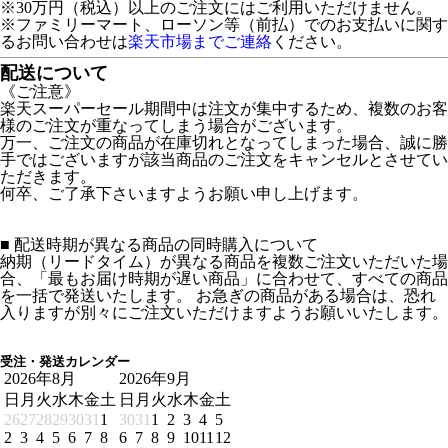
※30万円（税込）以上のご注文にはご利用いただけません。
※ファミリーマート、ローソン等（前払）でのお支払いに関す
るお問い合わせは
楽天市場までご連絡
ください。
配送について
《ご注意》
楽天スーパーセール期間中は注文が集中するため、複数のお客
様のご注文が重なってしまう場合がございます。
万一、ご注文の商品が在庫切れとなってしまった場合、誠に勝
手ではございますが該当商品のご注文をキャンセルとさせてい
ただきます。
何卒、ご了承下さいますようお願い申し上げます。
■ 配送時期が異なる商品の同時購入について
納期（リードタイム）が異なる商品を複数ご注文いただいた場
合、「最もお届け時期が遅い商品」に合わせて、すべての商品
を一括で発送いたします。 お急ぎの商品がある場合は、恐れ
入りますが別々にご注文いただけますようお願いいたします。
受注・発送カレンダー
2026年8月
2026年9月
日
月
火
水
木
金
土
日
月
火
水
木
金
土
26
27
28
29
30
31
1
30
31
1
2
3
4
5
2
3
4
5
6
7
8
6
7
8
9
10
11
12