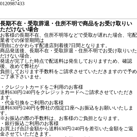
0120987433
長期不在・受取辞退・住所不明で商品をお受け取りい
ただけない場合
お客様の長期不在、住所不明等などで受取が遅れた場合、宅配
業者での保管期間は
理由にかかわらず配達店到着後7日間となります。
商品発送後、長期不在・受取辞退・住所不明でお受け取りいた
だけない場合、
発送が完了した時点で配送料は発生しておりますため、確認
後、改めて弊社が
負担しております手数料をご請求させていただきますので予め
ご了承下さいませ。
・クレジットカードをご利用のお客様
送料630円/240円をクレジットカードへご請求させていただき
ます。
・代金引換をご利用のお客様
送料630円/240円を弊社の指定口座へお振込をお願いいたしま
す。
※お振込の際の手数料は、お客様のご負担となります。
・銀行振込ご利用のお客様
お買上げ合計金額から送料630円/240円を差引いた金額をご返
金させていただきます。