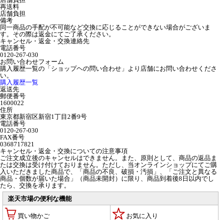
再送料
店舗負担
備考
同一商品の手配が不可能など交換に応じることができない場合がございま
す。その際は返金にてご了承ください。
キャンセル・返金・交換連絡先
電話番号
0120-267-030
お問い合わせフォーム
購入履歴一覧の「ショップヘの問い合わせ」より店舗にお問い合わせくださ
い。
購入履歴一覧
返送先
郵便番号
1600022
住所
東京都新宿区新宿1丁目2番9号
電話番号
0120-267-030
FAX番号
0368717821
キャンセル・返金・交換についての注意事項
ご注文成立後のキャンセルはできません。また、原則として、商品の返品ま
たは交換は受け付けておりません。ただし、当オンラインショップにてご購
入いただきました商品で、「商品の不良、破損・汚損」、「ご注文と異なる
商品・個数が届いた場合」（商品未開封）に限り、商品到着後8日以内でし
たら、交換を承ります。
楽天市場の便利な機能
買い物かご
お気に入り