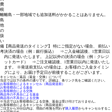
費
税
離
離島・一部地域でも追加送料がかかることはありません。
島
他
の
扱
い
備
【商品発送のタイミング】 特にご指定がない場合、 前払い
考
決済の場合（例：銀行振込） ⇒ご入金確認後、1営業日以
内に発送いたします。 上記以外の決済の場合（例：クレジ
ットカード） ⇒ご注文確認後、1営業日以内に発送いたし
ます。 ※発送前支払いの場合は、お客様のご入金タイミン
グにより、お届け予定日が前後することがございます。
キャンセル・返品（返金・交換）について
当店では以下の条件の通りです。詳細は、各リンク先をご確認ください。
お客様都合によるキャンセル（商品発送前）
お客様都合による返金
お客様都合による交換
商品等の不具合による返金
商品等の不具合による交換
※当店ではお客様都合による交換、返金は受け付けておりません。
お客様都合によるキャンセル（商品発送前）
ご注文から30分以内は、理由の有無を問わず
購入履歴
からキャンセルするこ
とが可能です。