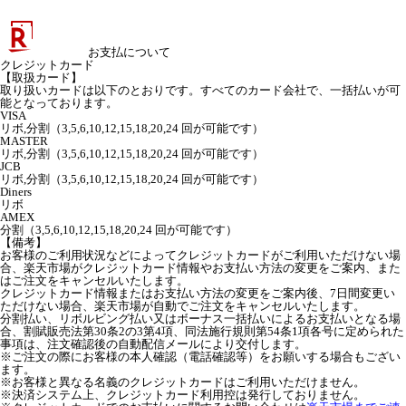
お支払について
クレジットカード
【取扱カード】
取り扱いカードは以下のとおりです。すべてのカード会社で、一括払いが可
能となっております。
VISA
リボ,分割（3,5,6,10,12,15,18,20,24 回が可能です）
MASTER
リボ,分割（3,5,6,10,12,15,18,20,24 回が可能です）
JCB
リボ,分割（3,5,6,10,12,15,18,20,24 回が可能です）
Diners
リボ
AMEX
分割（3,5,6,10,12,15,18,20,24 回が可能です）
【備考】
お客様のご利用状況などによってクレジットカードがご利用いただけない場
合、楽天市場がクレジットカード情報やお支払い方法の変更をご案内、また
はご注文をキャンセルいたします。
クレジットカード情報またはお支払い方法の変更をご案内後、7日間変更い
ただけない場合、楽天市場が自動でご注文をキャンセルいたします。
分割払い、リボルビング払い又はボーナス一括払いによるお支払いとなる場
合、割賦販売法第30条2の3第4項、同法施行規則第54条1項各号に定められた
事項は、注文確認後の自動配信メールにより交付します。
※ご注文の際にお客様の本人確認（電話確認等）をお願いする場合もござい
ます。
※お客様と異なる名義のクレジットカードはご利用いただけません。
※決済システム上、クレジットカード利用控は発行しておりません。