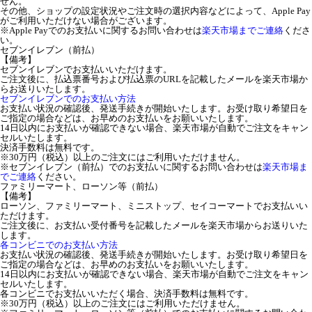
せん。
その他、ショップの設定状況やご注文時の選択内容などによって、Apple Pay
がご利用いただけない場合がございます。
※Apple Payでのお支払いに関するお問い合わせは
楽天市場までご連絡
くださ
い。
セブンイレブン（前払）
【備考】
セブンイレブンでお支払いいただけます。
ご注文後に、払込票番号および払込票のURLを記載したメールを楽天市場か
らお送りいたします。
セブンイレブンでのお支払い方法
お支払い状況の確認後、発送手続きが開始いたします。お受け取り希望日を
ご指定の場合などは、お早めのお支払いをお願いいたします。
14日以内にお支払いが確認できない場合、楽天市場が自動でご注文をキャン
セルいたします。
決済手数料は無料です。
※30万円（税込）以上のご注文にはご利用いただけません。
※セブンイレブン（前払）でのお支払いに関するお問い合わせは
楽天市場ま
でご連絡
ください。
ファミリーマート、ローソン等（前払）
【備考】
ローソン、ファミリーマート、ミニストップ、セイコーマートでお支払いい
ただけます。
ご注文後に、お支払い受付番号を記載したメールを楽天市場からお送りいた
します。
各コンビニでのお支払い方法
お支払い状況の確認後、発送手続きが開始いたします。お受け取り希望日を
ご指定の場合などは、お早めのお支払いをお願いいたします。
14日以内にお支払いが確認できない場合、楽天市場が自動でご注文をキャン
セルいたします。
各コンビニでお支払いいただく場合、決済手数料は無料です。
※30万円（税込）以上のご注文にはご利用いただけません。