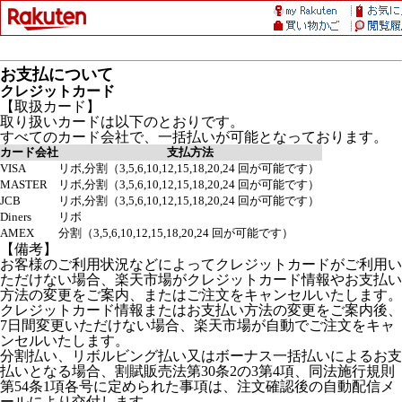
お支払について
クレジットカード
【取扱カード】
取り扱いカードは以下のとおりです。
すべてのカード会社で、一括払いが可能となっております。
カード会社
支払方法
VISA
リボ,分割（3,5,6,10,12,15,18,20,24 回が可能です）
MASTER
リボ,分割（3,5,6,10,12,15,18,20,24 回が可能です）
JCB
リボ,分割（3,5,6,10,12,15,18,20,24 回が可能です）
Diners
リボ
AMEX
分割（3,5,6,10,12,15,18,20,24 回が可能です）
【備考】
お客様のご利用状況などによってクレジットカードがご利用い
ただけない場合、楽天市場がクレジットカード情報やお支払い
方法の変更をご案内、またはご注文をキャンセルいたします。
クレジットカード情報またはお支払い方法の変更をご案内後、
7日間変更いただけない場合、楽天市場が自動でご注文をキャ
ンセルいたします。
分割払い、リボルビング払い又はボーナス一括払いによるお支
払いとなる場合、割賦販売法第30条2の3第4項、同法施行規則
第54条1項各号に定められた事項は、注文確認後の自動配信メ
ールにより交付します。