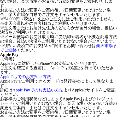
ない場合、楽天市場がお支払い方法の変更をご案内いたしま
す。
お支払い方法の変更をご案内後、7日間変更いただけない場
合、楽天市場が自動でご注文をキャンセルいたします。
※54,000円（税込）以上のご注文にはご利用いただけません。
※楽天会員以外のお客様にはご利用いただけません。
※注文者またはお届け先住所のどちらかが国外の場合、後払い
決済をご利用いただけません。
※メール便等のお受け取り時に受領印や署名が不要な配送方法
の場合、後払い決済をご利用いただけない場合がございます。
※後払い決済でのお支払いに関するお問い合わせは
楽天市場ま
でご連絡
ください。
Apple Pay
【備考】
Apple Payに対応したiPhoneでお支払いいただけます。
ご注文を確定する直前に、Apple Payの認証を行っていただき
ます。
Apple Payでのお支払い方法
Apple Payでご利用できるカードは発行会社によって異なりま
す。
詳細は
Apple Payでのお支払い方法
よりAppleのサイトをご確認
ください。
お客様のご利用状況などによってApple Payおよびクレジット
カードがご利用いただけない場合、楽天市場がお支払い方法の
変更をご案内、またはご注文をキャンセルいたします。
お支払い方法の変更をご案内後、7日間変更いただけない場
合、楽天市場が自動でご注文をキャンセルいたします。