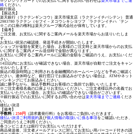
※クレジットカードでのお支払いに関するお問い合わせは
楽天市場までご連
絡
ください。
銀行振込
【振込先】
楽天銀行（ラクテンギンコウ）楽天市場支店（ラクテンイチバシテン） 普通
2983780 ラクテン（セフイ－ヌコウシキシヨツフ゜ラクテンイチハ゛テン
※この口座の権利は楽天グループ株式会社が保有しています。
【備考】
ご注文後、お支払いに関するご案内メールを楽天市場からお送りいたしま
す。
お支払い状況の確認後、発送手続きが開始いたします。
ショップが金額を変更した場合、お客様のご注文時と楽天市場からのお支払
いに関するご案内メール送信時で金額が異なります。
お支払いに関するご案内メールに記載の金額をご確認のうえ、お支払いくだ
さい。
14日以内にお支払いが確認できない場合、楽天市場が自動でご注文をキャン
セルいたします。
振込の取扱時間はご利用される金融機関のホームページなどを予めご確認く
ださい。連休時など、銀行窓口でお振込みができない場合は、ATMやネット
バンキングにてお振込みください。
誠に勝手ながら、振込手数料はお客様のご負担でお願いいたします。
※ご注文者様名義の口座よりお支払いください。ご注文者様以外の名義でお
支払いいただいた場合、お支払いの確認ができない場合がございます。
※銀行振込でのお支払いに関するお問い合わせは
楽天市場までご連絡
くださ
い。
後払い決済
【備考】
手数料：
250円
（請求書発行料）をお客様にご負担いただきます。
後払い決済ご利用規約
及び
個人情報の取扱いに係る事項
をご確認いただき、
ご同意のうえご利用ください。
各コンビニまたは銀行でお支払いいただけます。
商品発送後、注文者メールアドレスに対してお支払い用バーコード付きの請