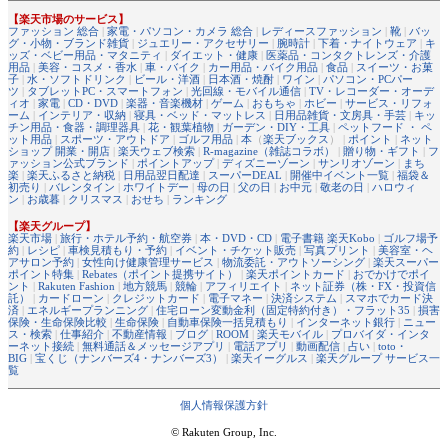
【楽天市場のサービス】
ファッション 総合
|
家電・パソコン・カメラ 総合
|
レディースファッション
|
靴
|
バッ
グ・小物・ブランド雑貨
|
ジュエリー・アクセサリー
|
腕時計
|
下着・ナイトウェア
|
キ
ッズ・ベビー用品・マタニティ
|
ダイエット・健康
|
医薬品・コンタクトレンズ・介護
用品
|
美容・コスメ・香水
|
車・バイク
|
カー用品・バイク用品
|
食品
|
スイーツ・お菓
子
|
水・ソフトドリンク
|
ビール・洋酒
|
日本酒・焼酎
|
ワイン
|
パソコン・PCパー
ツ
|
タブレットPC・スマートフォン
|
光回線・モバイル通信
|
TV・レコーダー・オーデ
ィオ
|
家電
|
CD・DVD
|
楽器・音楽機材
|
ゲーム
|
おもちゃ
|
ホビー
|
サービス・リフォ
ーム
|
インテリア・収納
|
寝具・ベッド・マットレス
|
日用品雑貨・文房具・手芸
|
キッ
チン用品・食器・調理器具
|
花・観葉植物
|
ガーデン・DIY・工具
|
ペットフード ・ ペ
ット用品
|
スポーツ・アウトドア
|
ゴルフ用品
|
本
（
楽天ブックス
） |
ポイント
|
ネット
ショップ 開業・開店
|
楽天ウェブ検索
|
R-magazine（雑誌コラボ）
|
贈り物・ギフト
|
フ
ァッション公式ブランド
|
ポイントアップ
|
ディズニーゾーン
|
サンリオゾーン
|
まち
楽
|
楽天ふるさと納税
|
日用品翌日配達
|
スーパーDEAL
|
開催中イベント一覧
|
福袋＆
初売り
|
バレンタイン
|
ホワイトデー
|
母の日
|
父の日
|
お中元
|
敬老の日
|
ハロウィ
ン
|
お歳暮
|
クリスマス
|
おせち
|
ランキング
【楽天グループ】
楽天市場
|
旅行・ホテル予約・航空券
|
本・DVD・CD
|
電子書籍 楽天Kobo
|
ゴルフ場予
約
|
レシピ
|
車検見積もり・予約
|
イベント・チケット販売
|
写真プリント
|
美容室・ヘ
アサロン予約
|
女性向け健康管理サービス
|
物流委託・アウトソーシング
|
楽天スーパー
ポイント特集
|
Rebates（ポイント提携サイト）
|
楽天ポイントカード
|
おでかけでポイ
ント
|
Rakuten Fashion
|
地方競馬
|
競輪
|
アフィリエイト
|
ネット証券（株・FX・投資信
託）
|
カードローン
|
クレジットカード
|
電子マネー
|
決済システム
|
スマホでカード決
済
|
エネルギープランニング
|
住宅ローン変動金利（固定特約付き）・フラット35
|
損害
保険・生命保険比較
|
生命保険
|
自動車保険一括見積もり
|
インターネット銀行
|
ニュー
ス・検索
|
仕事紹介
|
不動産情報
|
ブログ
|
ROOM
|
楽天モバイル
|
プロバイダ・インタ
ーネット接続
|
無料通話＆メッセージアプリ
|
電話アプリ
|
動画配信
|
占い
|
toto・
BIG
|
宝くじ（ナンバーズ4・ナンバーズ3）
|
楽天イーグルス
|
楽天グループ サービス一
覧
個人情報保護方針
© Rakuten Group, Inc.