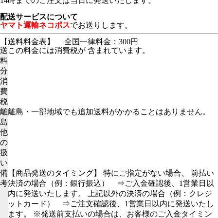
14時までのご注文は当日に発送いたします。
配送サービスについて
ヤマト運輸ネコポス
でお送りします。
【送料料金表】
全国一律料金：300円
送
この料金には消費税が 含まれています。
料
分
消
費
税
離
離島・一部地域でも追加送料がかかることはありません。
島
他
の
扱
い
備
【商品発送のタイミング】 特にご指定がない場合、 前払い
考
決済の場合（例：銀行振込） ⇒ご入金確認後、1営業日以
内に発送いたします。 上記以外の決済の場合（例：クレジ
ットカード） ⇒ご注文確認後、1営業日以内に発送いたし
ます。 ※発送前支払いの場合は、お客様のご入金タイミン