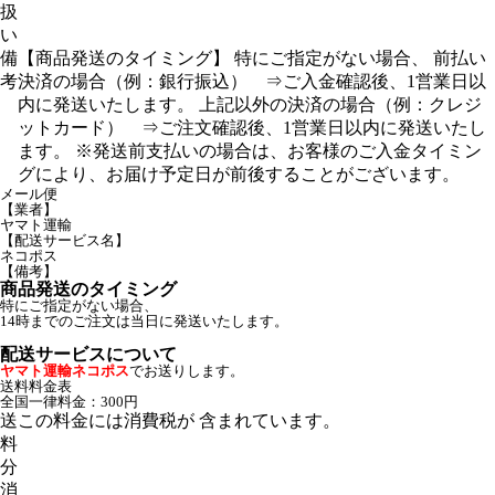
扱
い
備
【商品発送のタイミング】 特にご指定がない場合、 前払い
考
決済の場合（例：銀行振込） ⇒ご入金確認後、1営業日以
内に発送いたします。 上記以外の決済の場合（例：クレジ
ットカード） ⇒ご注文確認後、1営業日以内に発送いたし
ます。 ※発送前支払いの場合は、お客様のご入金タイミン
グにより、お届け予定日が前後することがございます。
メール便
【業者】
ヤマト運輸
【配送サービス名】
ネコポス
【備考】
商品発送のタイミング
特にご指定がない場合、
14時までのご注文は当日に発送いたします。
配送サービスについて
ヤマト運輸ネコポス
でお送りします。
送料料金表
全国一律料金：300円
送
この料金には消費税が 含まれています。
料
分
消