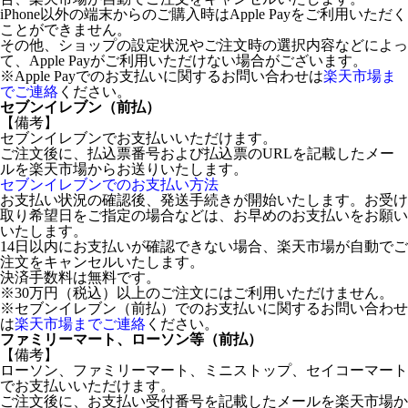
iPhone以外の端末からのご購入時はApple Payをご利用いただく
ことができません。
その他、ショップの設定状況やご注文時の選択内容などによっ
て、Apple Payがご利用いただけない場合がございます。
※Apple Payでのお支払いに関するお問い合わせは
楽天市場ま
でご連絡
ください。
セブンイレブン（前払）
【備考】
セブンイレブンでお支払いいただけます。
ご注文後に、払込票番号および払込票のURLを記載したメー
ルを楽天市場からお送りいたします。
セブンイレブンでのお支払い方法
お支払い状況の確認後、発送手続きが開始いたします。お受け
取り希望日をご指定の場合などは、お早めのお支払いをお願い
いたします。
14日以内にお支払いが確認できない場合、楽天市場が自動でご
注文をキャンセルいたします。
決済手数料は無料です。
※30万円（税込）以上のご注文にはご利用いただけません。
※セブンイレブン（前払）でのお支払いに関するお問い合わせ
は
楽天市場までご連絡
ください。
ファミリーマート、ローソン等（前払）
【備考】
ローソン、ファミリーマート、ミニストップ、セイコーマート
でお支払いいただけます。
ご注文後に、お支払い受付番号を記載したメールを楽天市場か