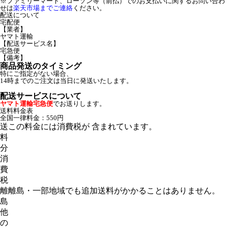
※ファミリーマート、ローソン等（前払）でのお支払いに関するお問い合わ
せは
楽天市場までご連絡
ください。
配送について
宅配便
【業者】
ヤマト運輸
【配送サービス名】
宅急便
【備考】
商品発送のタイミング
特にご指定がない場合、
14時までのご注文は当日に発送いたします。
配送サービスについて
ヤマト運輸宅急便
でお送りします。
送料料金表
全国一律料金：550円
送
この料金には消費税が 含まれています。
料
分
消
費
税
離
離島・一部地域でも追加送料がかかることはありません。
島
他
の