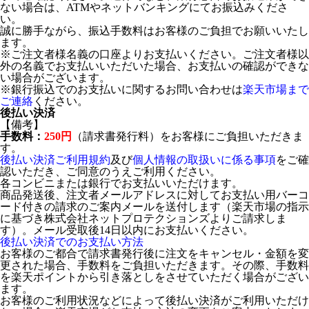
ない場合は、ATMやネットバンキングにてお振込みくださ
い。
誠に勝手ながら、振込手数料はお客様のご負担でお願いいたし
ます。
※ご注文者様名義の口座よりお支払いください。ご注文者様以
外の名義でお支払いいただいた場合、お支払いの確認ができな
い場合がございます。
※銀行振込でのお支払いに関するお問い合わせは
楽天市場まで
ご連絡
ください。
後払い決済
【備考】
手数料：
250円
（請求書発行料）をお客様にご負担いただきま
す。
後払い決済ご利用規約
及び
個人情報の取扱いに係る事項
をご確
認いただき、ご同意のうえご利用ください。
各コンビニまたは銀行でお支払いいただけます。
商品発送後、注文者メールアドレスに対してお支払い用バーコ
ード付きの請求のご案内メールを送付します（楽天市場の指示
に基づき株式会社ネットプロテクションズよりご請求しま
す）。メール受取後14日以内にお支払いください。
後払い決済でのお支払い方法
お客様のご都合で請求書発行後に注文をキャンセル・金額を変
更された場合、手数料をご負担いただきます。その際、手数料
を楽天ポイントから引き落としをさせていただく場合がござい
ます。
お客様のご利用状況などによって後払い決済がご利用いただけ