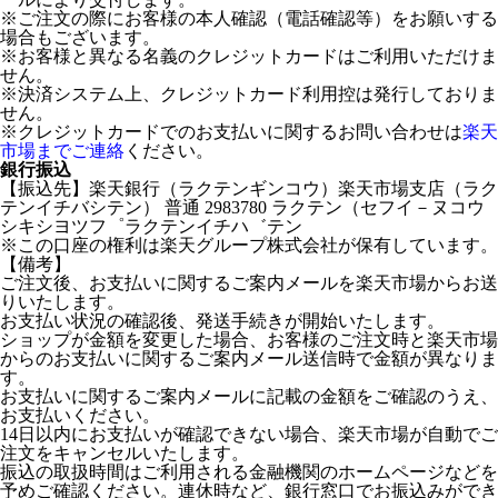
※ご注文の際にお客様の本人確認（電話確認等）をお願いする
場合もございます。
※お客様と異なる名義のクレジットカードはご利用いただけま
せん。
※決済システム上、クレジットカード利用控は発行しておりま
せん。
※クレジットカードでのお支払いに関するお問い合わせは
楽天
市場までご連絡
ください。
銀行振込
【振込先】楽天銀行（ラクテンギンコウ）楽天市場支店（ラク
テンイチバシテン） 普通 2983780 ラクテン（セフイ－ヌコウ
シキシヨツフ゜ラクテンイチハ゛テン
※この口座の権利は楽天グループ株式会社が保有しています。
【備考】
ご注文後、お支払いに関するご案内メールを楽天市場からお送
りいたします。
お支払い状況の確認後、発送手続きが開始いたします。
ショップが金額を変更した場合、お客様のご注文時と楽天市場
からのお支払いに関するご案内メール送信時で金額が異なりま
す。
お支払いに関するご案内メールに記載の金額をご確認のうえ、
お支払いください。
14日以内にお支払いが確認できない場合、楽天市場が自動でご
注文をキャンセルいたします。
振込の取扱時間はご利用される金融機関のホームページなどを
予めご確認ください。連休時など、銀行窓口でお振込みができ