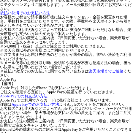
求のご案内メールを送付します（楽天市場の指示に基づき株式会社ネットプ
ロテクションズよりご請求します）。メール受取後14日以内にお支払いくだ
さい。
後払い決済でのお支払い方法
お客様のご都合で請求書発行後に注文をキャンセル・金額を変更された場
合、手数料をご負担いただきます。その際、手数料を楽天ポイントから引き
落としをさせていただく場合がございます。
お客様のご利用状況などによって後払い決済がご利用いただけない場合、楽
天市場がお支払い方法の変更をご案内いたします。
お支払い方法の変更をご案内後、7日間変更いただけない場合、楽天市場が
自動でご注文をキャンセルいたします。
※54,000円（税込）以上のご注文にはご利用いただけません。
※楽天会員以外のお客様にはご利用いただけません。
※注文者またはお届け先住所のどちらかが国外の場合、後払い決済をご利用
いただけません。
※メール便等のお受け取り時に受領印や署名が不要な配送方法の場合、後払
い決済をご利用いただけない場合がございます。
※後払い決済でのお支払いに関するお問い合わせは
楽天市場までご連絡
くだ
さい。
Apple Pay
【備考】
Apple Payに対応したiPhoneでお支払いいただけます。
ご注文を確定する直前に、Apple Payの認証を行っていただきます。
Apple Payでのお支払い方法
Apple Payでご利用できるカードは発行会社によって異なります。
詳細は
Apple Payでのお支払い方法
よりAppleのサイトをご確認ください。
お客様のご利用状況などによってApple Payおよびクレジットカードがご利用
いただけない場合、楽天市場がお支払い方法の変更をご案内、またはご注文
をキャンセルいたします。
お支払い方法の変更をご案内後、7日間変更いただけない場合、楽天市場が
自動でご注文をキャンセルいたします。
iPhone以外の端末からのご購入時はApple Payをご利用いただくことができま