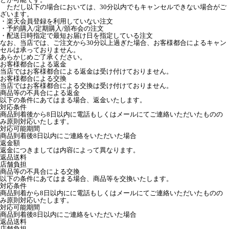
ただし以下の場合においては、30分以内でもキャンセルできない場合がご
ざいます。
・楽天会員登録を利用していない注文
・予約購入/定期購入/頒布会の注文
・配送日時指定で最短お届け日を指定している注文
なお、当店では、ご注文から30分以上過ぎた場合、お客様都合によるキャン
セルは承っておりません。
あらかじめご了承ください。
お客様都合による返金
当店ではお客様都合による返金は受け付けておりません。
お客様都合による交換
当店ではお客様都合による交換は受け付けておりません。
商品等の不具合による返金
以下の条件にあてはまる場合、返金いたします。
対応条件
商品到着後から8日以内に電話もしくはメールにてご連絡いただいたものの
み原則対応いたします。
対応可能期間
商品到着後8日以内にご連絡をいただいた場合
返金額
返金につきましては内容によって異なります。
返品送料
店舗負担
商品等の不具合による交換
以下の条件にあてはまる場合、商品等を交換いたします。
対応条件
商品到着から8日以内にに電話もしくはメールにてご連絡いただいたものの
み原則対応いたします。
対応可能期間
商品到着後8日以内にご連絡をいただいた場合
返品送料
店舗負担