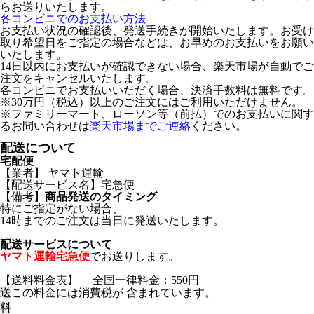
らお送りいたします。
各コンビニでのお支払い方法
お支払い状況の確認後、発送手続きが開始いたします。お受け
取り希望日をご指定の場合などは、お早めのお支払いをお願い
いたします。
14日以内にお支払いが確認できない場合、楽天市場が自動でご
注文をキャンセルいたします。
各コンビニでお支払いいただく場合、決済手数料は無料です。
※30万円（税込）以上のご注文にはご利用いただけません。
※ファミリーマート、ローソン等（前払）でのお支払いに関す
るお問い合わせは
楽天市場までご連絡
ください。
配送について
宅配便
【業者】 ヤマト運輸
【配送サービス名】宅急便
【備考】
商品発送のタイミング
特にご指定がない場合、
14時までのご注文は当日に発送いたします。
配送サービスについて
ヤマト運輸宅急便
でお送りします。
【送料料金表】
全国一律料金：550円
送
この料金には消費税が 含まれています。
料