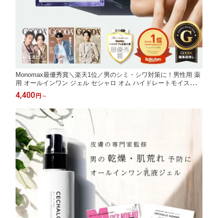
Monomax最優秀賞＼楽天1位／男のシミ・シワ対策に！男性用 薬
用 オールインワン ジェル セシャロ オム ハイドレートモイスチャ
ージェル メンズ ギフト 男性 スキンケア シワ シミ 美白 ニキビ跡
4,400
円
～
小じわ 彼氏 夫 花粉症