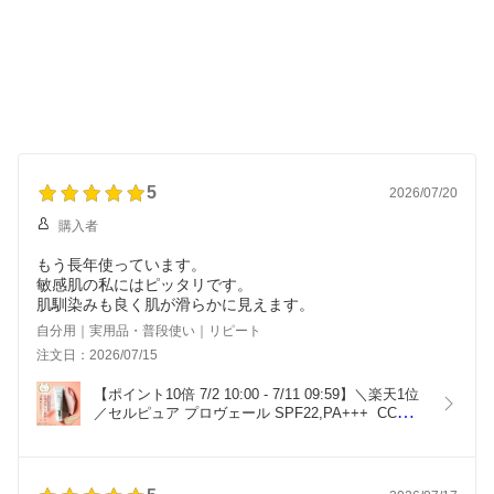
5
2026/07/20
購入者
もう長年使っています。
敏感肌の私にはピッタリです。
肌馴染みも良く肌が滑らかに見えます。
自分用｜実用品・普段使い｜リピート
注文日：2026/07/15
【ポイント10倍 7/2 10:00 - 7/11 09:59】＼楽天1位
／セルピュア プロヴェール SPF22,PA+++  CCクリ
ーム 下地 日焼け止め メイク下地 保湿 敏感 乾燥 美
容 毛穴 ドクターズコスメ cellpure 時短 簡単 ノン
ケミカル BB 日本製