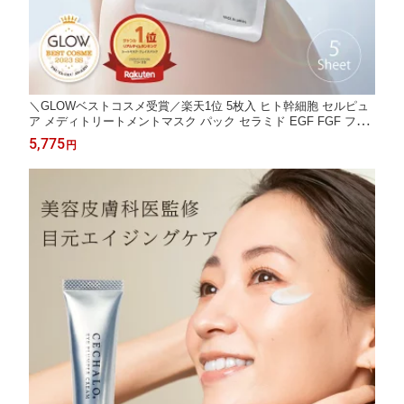
＼GLOWベストコスメ受賞／楽天1位 5枚入 ヒト幹細胞 セルピュ
ア メディトリートメントマスク パック セラミド EGF FGF フラ
ーレン エイジングケア 乾燥 しわ 目元 ほうれい線 cellpure 毛穴
5,775
円
肌荒れ 美容マスク