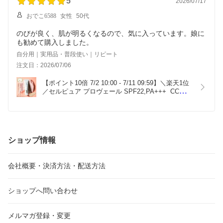
5
2026/07/17
おでこ6588
女性
50代
のびが良く、肌が明るくなるので、気に入っています。娘に
も勧めて購入しました。
自分用｜実用品・普段使い｜リピート
注文日：2026/07/06
【ポイント10倍 7/2 10:00 - 7/11 09:59】＼楽天1位
／セルピュア プロヴェール SPF22,PA+++  CCクリ
ーム 下地 日焼け止め メイク下地 保湿 敏感 乾燥 美
容 毛穴 ドクターズコスメ cellpure 時短 簡単 ノン
ケミカル BB 日本製
ショップ情報
会社概要・決済方法・配送方法
ショップへ問い合わせ
メルマガ登録・変更