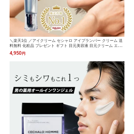
＼楽天1位 ／アイクリーム セシャロ アイプランパー クリーム 送
料無料 化粧品 プレゼント ギフト 目元美容液 目元クリーム エイ
ジングケア ドクターズコスメ 乾燥 しわ 小じわ 目元 ほうれい線
4,950
円
ポスト投函 老け顔 目尻