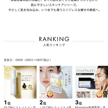
更新日
：
08/08
（08/01〜08/07集計）
1
2
3
位
位
位
GLOWベストコスメ＼楽
＼GLOWベストコスメ受
Monomax最優秀賞＼楽