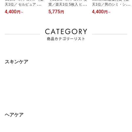
天1位／ セルピュア モイ
賞／楽天1位 5枚入 ヒト
天1位／男のシミ・シワ
スチャーローション ヒト
幹細胞 セルピュア メデ
対策に！男性用 薬用 オ
4,400
5,775
4,400
円
～
円
円
～
型セラミド ビタミンC誘
ィトリートメントマスク
ールインワン ジェル セ
導体 プラセンタ 保湿 敏
パック セラミド EGF FG
シャロ オム ハイドレー
感肌 エイジングケア ド
F フラーレン エイジング
トモイスチャージェル メ
クターズコスメ 乾燥肌
ケア 乾燥 しわ 目元 ほう
ンズ ギフト 男性 スキン
毛穴 化粧水 大容量 cellp
れい線 cellpure 毛穴 肌
ケア シワ シミ 美白 ニキ
ure 肌荒れ 毛穴 乾燥
荒れ 美容マスク
ビ跡 小じわ 彼氏 夫 花粉
症
スキンケア
ヘアケア