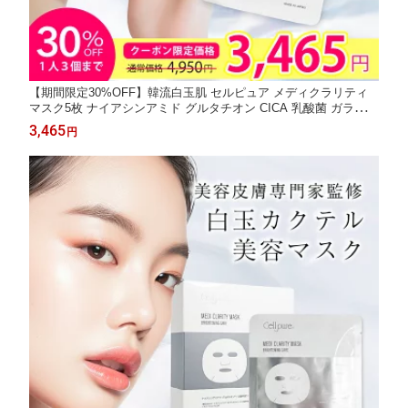
【期間限定30%OFF】韓流白玉肌 セルピュア メディクラリティ
マスク5枚 ナイアシンアミド グルタチオン CICA 乳酸菌 ガラクト
ミセス サリチル酸 フェイスパック 敏感肌 ドクターズコスメ 乾燥
3,465
円
しわ 目元 ほうれい線 cellpure 毛穴 肌荒れ 美白