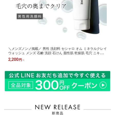
＼メンズノンノ掲載／ 男性 洗顔料 セシャロ オム ミネラルクレイ
ウォッシュ メンズ 石鹸 洗顔 石けん 脂性肌 乾燥肌 毛穴 ニキビ
ギフト スキンケア ニキビ 毛穴 化粧品 プレゼント 彼氏 父 夫 メ
2,200
円
～
ンズコスメ ギフト 花粉症