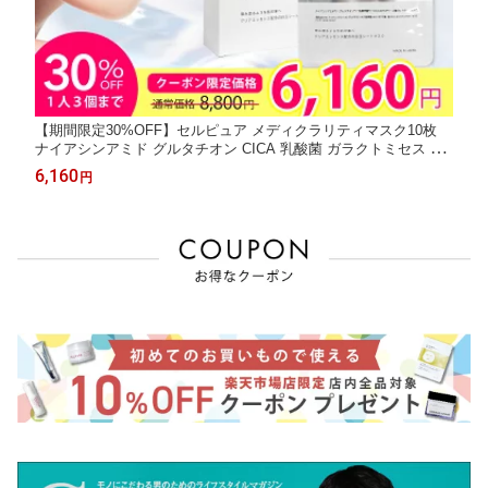
【期間限定30%OFF】セルピュア メディクラリティマスク10枚
ナイアシンアミド グルタチオン CICA 乳酸菌 ガラクトミセス サ
リチル酸 フェイスパック マスク 保湿 敏感肌 ドクターズコスメ
6,160
円
乾燥 しわ 目元 cellpure 毛穴 肌荒れ 美白