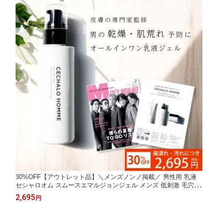
30%OFF【アウトレット品】＼メンズノンノ掲載／ 男性用 乳液
セシャロオム スムースエマルジョンジェル メンズ 低刺激 毛穴 ニ
キビ 男性 美容液 ギフト スキンケア オールインワン 化粧品 プレ
2,695
円
ゼント シミ しわ 彼氏 父 夫 送料無料 メンズコスメ ギフト 花粉
症