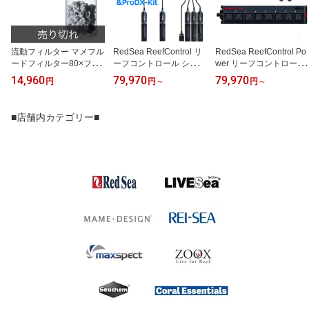
流動フィルター マメフル
RedSea ReefControl リ
RedSea ReefControl Po
ードフィルター80×フジ
ーフコントロール シリー
wer リーフコントロール
ノスパイラルmini
ズ
パワー
14,960
79,970
79,970
円
円
～
円
～
■店舗内カテゴリー■