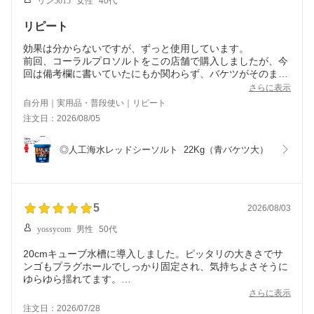
リン5015
女性
40代
リピート
効果は分からないですが、ずっと使用しています。
前回、コーラルプロソルトをこの店舗で購入しましたが、今
回は備考欄に書いていたにもか関わらず、バケツがそのまま
で、伝票はバケツに直接貼り付けてあって届きました。前回
さらに表示
はラップで巻かれておりましたが今回は何故巻いていなかっ
自分用｜実用品・普段使い｜リピート
たのか、、、
注文日：2026/08/05
幸い、伝票も綺麗に剥がれましたが、残念な気持ちになりま
した。あとバケツが重たいから仕方ないのか、取っ手の金属
部分が歪んで変形してました。
◎人工海水レッドシーソルト  22Kg（青バケツ大）
反対側に押して目立たないようにはなりましたが、、、信用
していたお店だったのもあり、ほんとうに残念です。
5
2026/08/03
yossycom
男性
50代
20cmキューブ水槽に導入しました。ピッタリの大きさでサ
ンゴもプラグホールでしっかり固定され、気持ちよさそうに
ゆらゆら揺れてます。
マメライブロックご使用の方には一つプレート型があれば大
さらに表示
変便利です。
注文日：2026/07/28