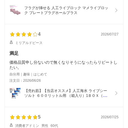
フラグが挿せる 人工ライブロック マメライブロッ
ク プレートプラグホールプラス
4
2026/07/27
ミリアルドピース
満足
価格品質申し分ないので無くなりそうになったらリピートし
たい。
自分用｜趣味｜はじめて
注文日：2026/06/26
【売れ筋】【当店オススメ】人工海水 ライブシー
ソルト ６００リットル用 （箱入り）1ＢＯＸ（２０
０リットル用×３袋入り）
5
2026/07/25
消費者アドミン
男性
60代