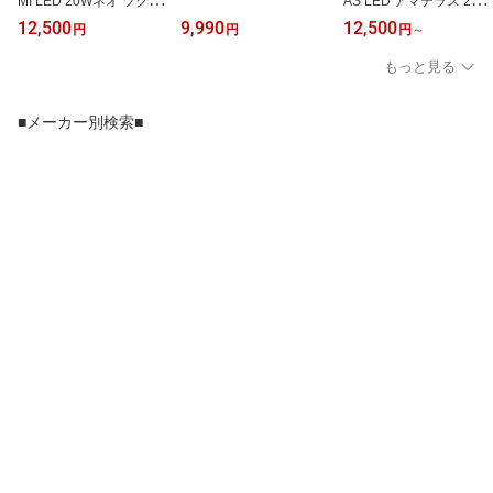
MI LED 20Wネオ ツクヨ
AS LED アマテラス 20W
ミ
ブラック
12,500
9,990
12,500
円
円
円
～
もっと見る
■メーカー別検索■