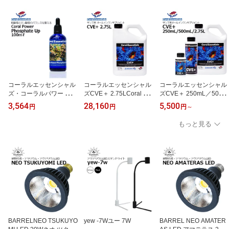
コーラルエッセンシャル
コーラルエッセンシャル
コーラルエッセンシャル
ズ・コーラルパワー フォ
ズCVE＋ 2.75LCoral Ess
ズCVE＋ 250mL／500m
スフェート アップ 100m
entials CVE＋
L／2.75L
3,564
28,160
5,500
円
円
円
～
LCoral Essentials Coral
Power Phosphate Up Up
もっと見る
BARRELNEO TSUKUYO
yew -7Wユー 7W
BARREL NEO AMATER