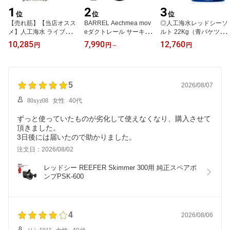
1
2
3
位
位
位
【売れ筋】【当店オスス
BARREL Aechmea mov
◎人工海水レッドシーソ
メ】人工海水 ライブシー
eダクトレール サーキュ
ルト 22Kg（青バケツ
ソルト 600リットル用
レーター・エクメアムー
大）
10,285
7,990
12,760
円
円
～
円
（箱入り）1BOX（200
ブ ファン
リットル用×3袋入り）
5
2026/08/07
80xyz08
女性
40代
ずっと使っていたものが劣化して使えなくなり、購入させて
頂きました。
3日後には届いたので助かりました。
注文日：2026/08/02
レッドシー REEFER Skimmer 300用 純正スペアポ
ンプPSK-600
4
2026/08/06