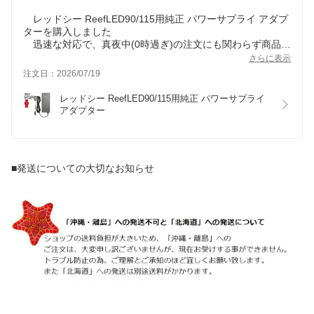
レッドシー ReefLED90/115用純正 パワーサプライ アダプ
ターを購入しました
迅速な対応で、真夜中(0時過ぎ)の注文にも関わらず商品は
翌日(実際は当日)に到着しました
さらに表示
梱包も丁寧でした
注文日：2026/07/19
現状、問題無く使用しています
レッドシー ReefLED90/115用純正 パワーサプライ 
アダプター
■発送についての大切なお知らせ