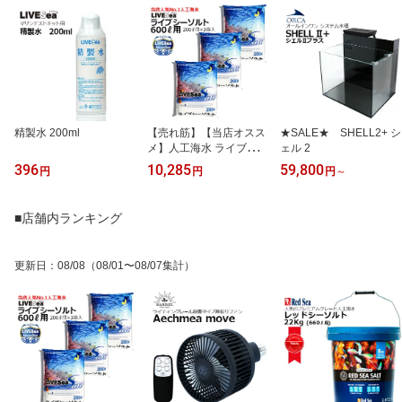
精製水 200ml
【売れ筋】【当店オスス
★SALE★ SHELL2+ シ
メ】人工海水 ライブシー
ェル 2
ソルト 600リットル用
396
10,285
59,800
円
円
円
～
（箱入り）1BOX（200
リットル用×3袋入り）
■店舗内ランキング
更新日
：
08/08
（08/01〜08/07集計）