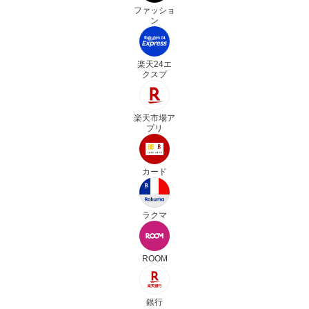
ファッショ
ン
楽天24エ
クスプ
楽天市場ア
プリ
カード
ラクマ
ROOM
銀行