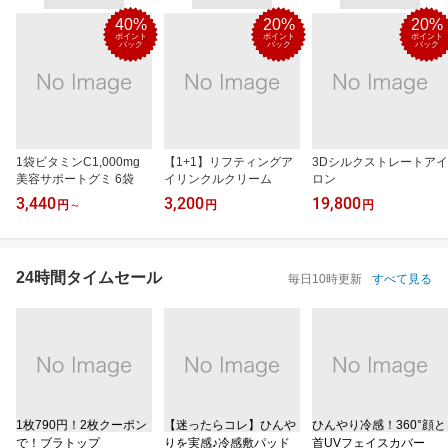
40%
20%
20%
ポイント
ポイント
ポイント
バック
バック
バック
1袋ビタミンC1,000mg
【1+1】リフティングア
3Dシルクストレートアイ
美容サポートグミ 6袋
イリンクルクリーム
ロン
3,440
3,200
19,800
円
～
円
円
24時間タイムセール
毎日10時更新
すべて見る
1枚790円！2枚クーポン
【迷ったらコレ】ひんや
ひんやり冷感！360°顔と
で！ブラトップ
りを実感♪冷感敷パッド
首UVフェイスカバー