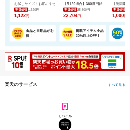
お試しサイズ！お肌にやさしいおしりふき (80枚×6パック)【楽天オリジナル】
【R129適合】360度回転式 チャイルドシート ISOFIX対応 新生児から12歳まで
1,320円
25,800円
1,
割引価格
割引価格
割引価格
1,122
22,704
1,000
円
円
円
食品と日用品がお
掲載アイテム全品
日
得！
20%以上OFF！
ポ
楽天のサービス
すべて見る
モバイル