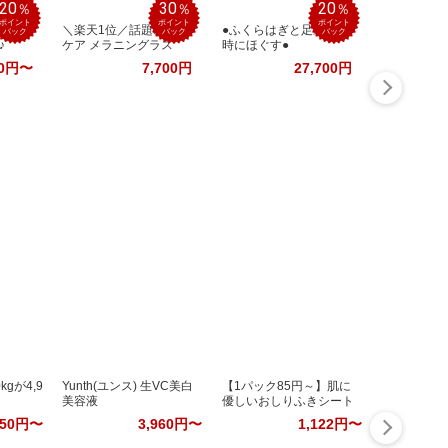
20
30
20
％
％
％
ポイント
ポイント
ポイント
200
＼楽天1位／話題の美肌
●ふくらはぎと足裏を同
バック
バック
バック
♪
ケア メラニングラス
時にほぐす●
00円〜
7,700円
27,700円
gが4,9
Yunth(ユンス) 生VC美白
【1パック85円～】肌に
美容液
優しいおしりふきシート
950円〜
3,960円〜
1,122円〜