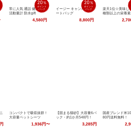
20
20
％
％
％
ポイント
ポイント
常に人気 通話 健康管理
イージー キャンバス ト
楽天1位☆美味しく
バック
バック
活動量計 防水gift
ートバッグ
種類以上の栄養素
〜
4,580円
8,800円
2,7
ニ
コンパクトで吸収抜群！
【固まる猫砂】大容量6パ
国産ブレンド米10k
大容量ペットシーツ
ック・約1か月548円！
80円送料無料！
9円
1,936円〜
3,285円
2,