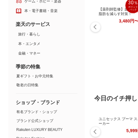
ゲーム・ホビー・楽器
30
ポイント
【薬剤師監修】血糖値×
バック
本・電子書籍・音楽
脂肪を減らす対策！
3,480円
楽天のサービス
旅行・暮らし
本・エンタメ
金融・マネー
季節の特集
夏ギフト・お中元特集
敬老の日特集
今日のイチ押し
ショップ・ブランド
有名ブランド・ショップ
ユニセックス プーマ ス
ブランド公式ショップ
ーカー
Rakuten LUXURY BEAUTY
5,99