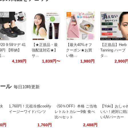
/20 9:59マデ 41
【★正規品・最
【最大40%オフ
【正規品】Herb
99円 【即納】
強配送対応★】
クーポン★お買
Tanning ハーブ
送…
サ…
い物…
タ…
4,199円
1,839円〜
1,980円
2,900
セール
毎日10時更新
快
1,760円！元祖冷感coolify
《50％OFF》本格 ご当地
【Yoki】おし
イージーワイドパンツ
レトルトカレー9食 食べ
いい！絶対に焼
比べセット
いUVパーカー
30円
1,760円
2,488円