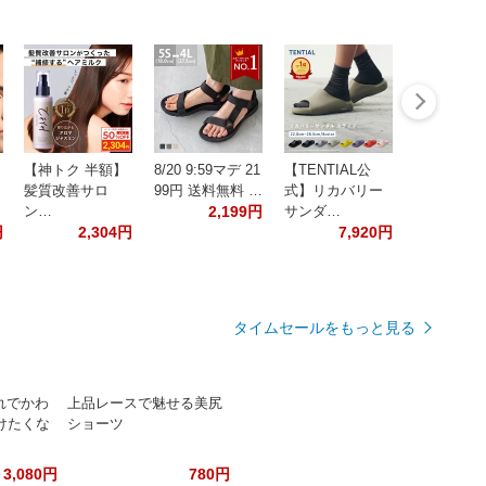
【神トク 半額】
8/20 9:59マデ 21
【TENTIAL公
髪質改善サロ
99円 送料無料 …
式】リカバリー
ン…
2,199円
サンダ…
円
2,304円
7,920円
タイムセールをもっと見る
ゃれでかわ
上品レースで魅せる美尻
けたくな
ショーツ
3,080円
780円