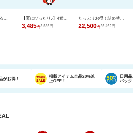
＼1500万枚売れてる／楽天1位リピ多数★ふかふかホテルタオル4枚セットが20周年SALE！
【夏にぴったり♪】4種のフレーバーが楽しめる。ひんやり爽やかなサブレサンドアイス
たっぷりお得！詰め替え用ペレッティー10L 超大容量BOX ペット消臭スプレーおまけ付き
3,485
22,500
3,585円
25,462円
円
円
掲載アイテム全品20%以
日用品
品がお得！
上OFF！
バック
AL