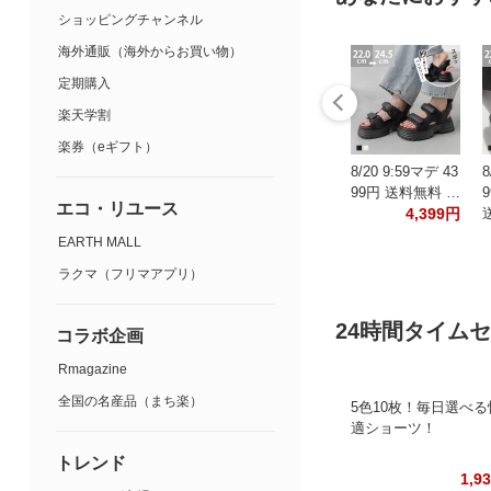
ショッピングチャンネル
海外通販（海外からお買い物）
定期購入
楽天学割
楽券（eギフト）
8/20 9:59マデ 43
8
99円 送料無料 …
エコ・リユース
4,399円
EARTH MALL
ラクマ（フリマアプリ）
24時間タイム
コラボ企画
Rmagazine
全国の名産品（まち楽）
5色10枚！毎日選べる
適ショーツ！
トレンド
1,9