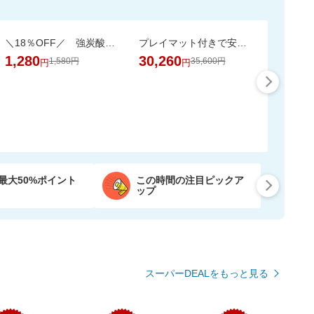
＼18％OFF／ 強炭酸水 500ml×24本 富士山の天然水使用！ラベルレスでゴミ捨ても楽
プレイマット付きで安心・快適な遊び空間
1,280
30,260
1,580円
35,600円
円
円
最大50%ポイント
この時間の注目ピックア
ップ
スーパーDEALをもっと見る