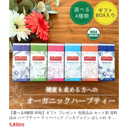
【選べる4種類 60包】ギフト プレゼント 包装込み セット割 送料
込み ハーブティー ティーバッグ ノンカフェイン おしゃれ オーガ
ニック 健康茶 安眠 癒し 消化不良 美肌 免疫 カモミール ペパーミ
5,850
円
ント モリンガ ルイボス茶