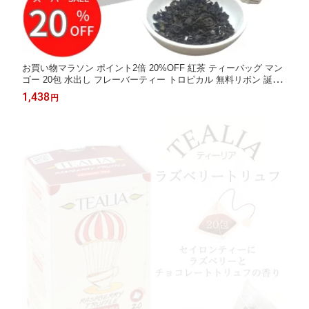
お買い物マラソン ポイント2倍 20%OFF 紅茶 ティーバッグ マン
ゴー 20包 水出し フレーバーティー トロピカル 無料リボン 誕生
日 引越し 人気 甘くない 紅茶専門店 無糖 かわいい おしゃれ ギフ
1,438
円
ト プレゼント セイロンティースリランカ産 高品質 ビタミン 健康
紅茶専門店