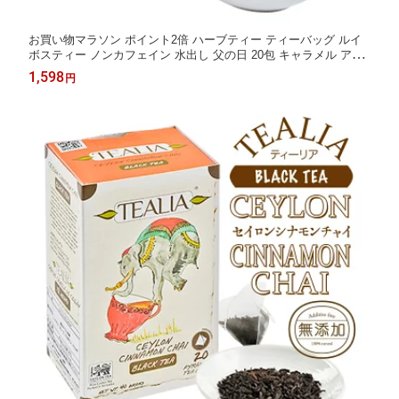
お買い物マラソン ポイント2倍 ハーブティー ティーバッグ ルイ
ボスティー ノンカフェイン 水出し 父の日 20包 キャラメル アッ
プル ギフト ルイボス茶 お祝い かわいい プレゼント フレーバー
1,598
円
ティー tealia リラックス 妊婦 産前 産後 妊娠中 授乳中 寝る前 出
産祝い 誕生日