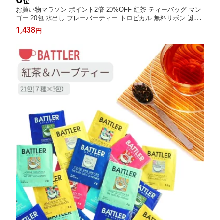
位
お買い物マラソン ポイント2倍 20%OFF 紅茶 ティーバッグ マン
ゴー 20包 水出し フレーバーティー トロピカル 無料リボン 誕生
日 引越し 人気 甘くない 紅茶専門店 無糖 かわいい おしゃれ ギフ
1,438
円
ト プレゼント セイロンティースリランカ産 高品質 ビタミン 健康
紅茶専門店