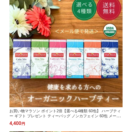
お買い物マラソン ポイント2倍【選べる4種類 60包】 ハーブティ
ー ギフト プレゼント ティーバッグ ノンカフェイン 60包 メール
便 かわいい 健康 お得用 オーガニック セット 健康 安眠 癒し 消
4,400
円
化不良 美肌 免疫 花粉症 カモミール ペパーミント モリンガ ルイ
ボス茶 生姜