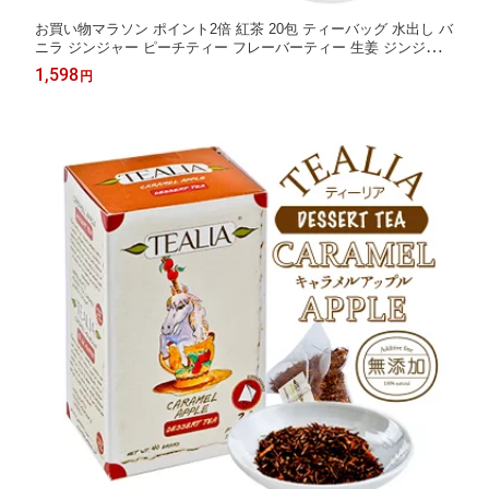
お買い物マラソン ポイント2倍 紅茶 20包 ティーバッグ 水出し バ
ニラ ジンジャー ピーチティー フレーバーティー 生姜 ジンジャー
ティー 温活 代謝 ダイエット ギフト プレゼント 冷え性 健康 誕生
1,598
円
日 引越し tealia 紅茶専門店 おしゃれ 高品質 セイロンティー クー
ポンあり