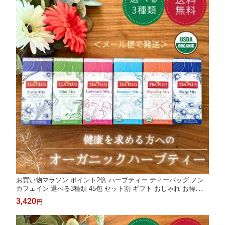
お買い物マラソン ポイント2倍 ハーブティー ティーバッグ ノン
カフェイン 選べる3種類 45包 セット割 ギフト おしゃれ お得用
オーガニック ギフト プレゼント 健康 アーユルヴェーダ 誕生日
3,420
円
安眠 癒し 消化不良 美肌 カモミール ペパーミント モリンガ ルイ
ボス茶