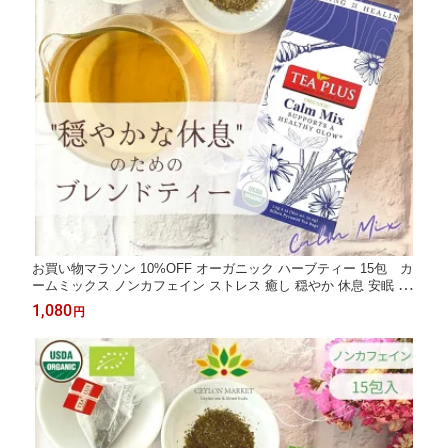
お買い物マラソン 10%OFF オーガニック ハーブティー 15包 カ
ームミックス ノンカフェイン ストレス 癒し 穏やか 休息 安眠 リ
ラックス 1000円 ティーバッグ ギフト 不眠 ブレンド茶 カモミー
1,080
円
ル ラベンダー レモングラス ルイボス茶 送料無料 自律神経 クー
ポンあり