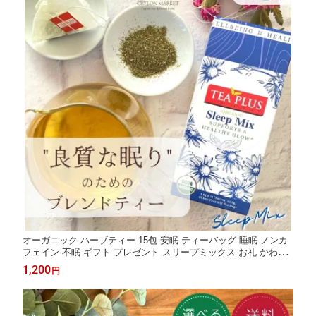
オーガニック ハーブティー 15包 安眠 ティーバッグ 睡眠 ノンカ
フェイン 不眠 ギフト プレゼント スリープミックス お礼 かわい
い おしゃれ モリンガ カモミール ヨガ ブレンドティー 健康茶 健
1,200
円
康 不安 緊張 自律神経 送料無料 クーポンあり