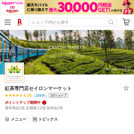
紅茶専門店セイロンマーケット
4.76
（
289
件）
ポイントアップ期間中
通常商品2倍 定期購入2倍 頒布会2倍
メニュー
トピックス