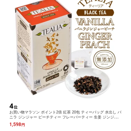
4
位
お買い物マラソン ポイント2倍 紅茶 20包 ティーバッグ 水出し バ
ニラ ジンジャー ピーチティー フレーバーティー 生姜 ジンジャー
ティー 温活 代謝 ダイエット ギフト プレゼント 冷え性 健康 誕生
1,598
円
日 引越し tealia 紅茶専門店 おしゃれ 高品質 セイロンティー クー