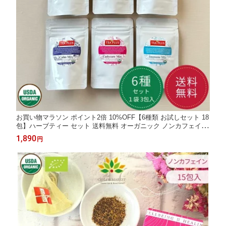
お買い物マラソン ポイント2倍 10%OFF【6種類 お試しセット 18
包】ハーブティー セット 送料無料 オーガニック ノンカフェイン
健康 ティーバッグ おしゃれ ハーブティーセット ヨガ ギフト プ
1,890
円
レゼント 免疫 カモミール ペパーミント モリンガ ルイボス茶 生
姜 ターメリック