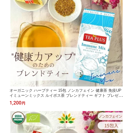
オーガニック ハーブティー 15包 ノンカフェイン 健康茶 免疫UP
イミューンミックス ルイボス茶 ブレンドティー ギフト プレゼン
ト 冷え性 免疫 温活 代謝アップ ブレンド茶 ヨガ 生姜 ターメリッ
1,200
円
ク 送料無料 サマハン