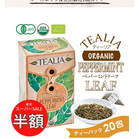
ティーセット ヨガ ギフ
000円 おしゃれ プレゼン
レンドティー 健康茶 健
ト プレゼント 免疫 カモ
ト アールグレイ カモミ
康 不安 緊張 自律神経 送
ミール ペパーミント モ
ール ジャスミン茶 ペパ
料無料 クーポンあり
リンガ ルイボス茶 生姜
ーミント ストレートティ
ターメリック
ー