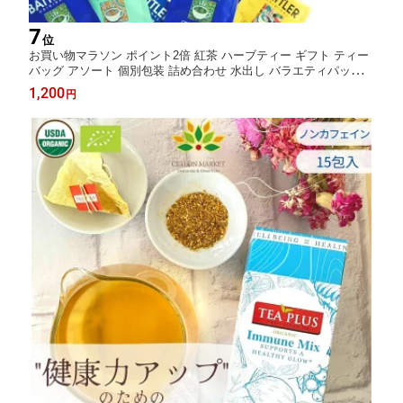
7
位
お買い物マラソン ポイント2倍 紅茶 ハーブティー ギフト ティー
バッグ アソート 個別包装 詰め合わせ 水出し バラエティパック 2
1包 7種類 無糖 お試しセット かわいい 1000円 おしゃれ プレゼン
1,200
円
ト アールグレイ カモミール ジャスミン茶 ペパーミント ストレー
トティー