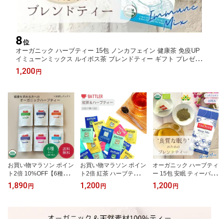
8
位
オーガニック ハーブティー 15包 ノンカフェイン 健康茶 免疫UP
イミューンミックス ルイボス茶 ブレンドティー ギフト プレゼン
ト 冷え性 免疫 温活 代謝アップ ブレンド茶 ヨガ 生姜 ターメリッ
1,200
円
ク 送料無料 サマハン
お買い物マラソン ポイン
お買い物マラソン ポイン
オーガニック ハーブティ
ト2倍 10%OFF【6種類
ト2倍 紅茶 ハーブティー
ー 15包 安眠 ティーバッ
お試しセット 18包】ハ
ギフト ティーバッグ ア
グ 睡眠 ノンカフェイン
1,890
1,200
1,200
円
円
円
ーブティー セット 送料
ソート 個別包装 詰め合
不眠 ギフト プレゼント
無料 オーガニック ノン
わせ 水出し バラエティ
スリープミックス お礼
カフェイン 健康 ティー
パック 21包 7種類 無糖
かわいい おしゃれ モリ
バッグ おしゃれ ハーブ
お試しセット かわいい 1
ンガ カモミール ヨガ ブ