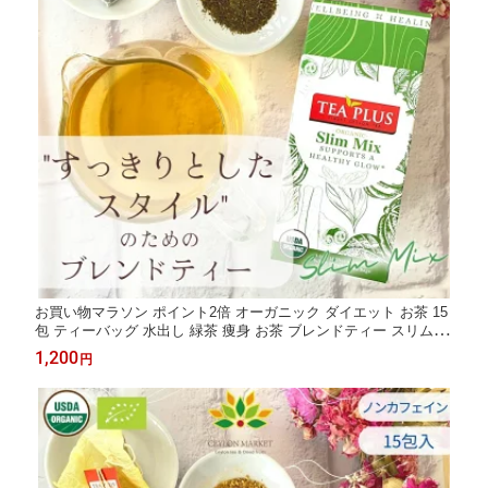
お買い物マラソン ポイント2倍 オーガニック ダイエット お茶 15
包 ティーバッグ 水出し 緑茶 痩身 お茶 ブレンドティー スリムミ
ックス 有機 健康 ギフト プレゼント ガルシニア 脂肪燃焼 温活 冷
1,200
円
え性 シナモン プレゼント ヨガ アーユルヴェーダ かわいい 送料
無料