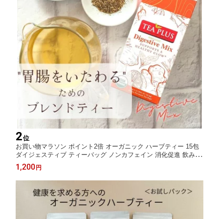
2
位
お買い物マラソン ポイント2倍 オーガニック ハーブティー 15包
ダイジェスティブ ティーバッグ ノンカフェイン 消化促進 飲み過
ぎ 食べ過ぎ 胃もたれ フェンネル ペパーミント ジンジャー ギフ
1,200
円
ト プレゼント アーユルヴェーダ 高品質 健康茶 ヨガ 送料無料 ク
ーポンあり