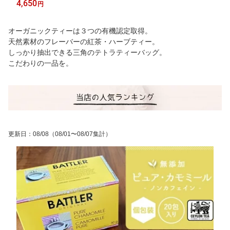
4,650
円
ーダ カモミール ペパーミント モリンガ ルイボス茶
オーガニックティーは３つの有機認定取得。
天然素材のフレーバーの紅茶・ハーブティー。
しっかり抽出できる三角のテトラティーバッグ。
こだわりの一品を。
更新日
：
08/08
（08/01〜08/07集計）