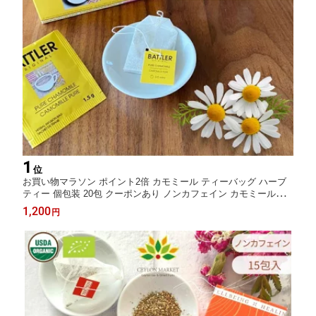
1
位
お買い物マラソン ポイント2倍 カモミール ティーバッグ ハーブ
ティー 個包装 20包 クーポンあり ノンカフェイン カモミールテ
ィー 安眠 ラッピング無料 誕生日 1000円 睡眠改善 安眠 癒し ギ
1,200
円
フト プレゼント リラックス おしゃれ 小分け可能 寝る前 ホテル
卸