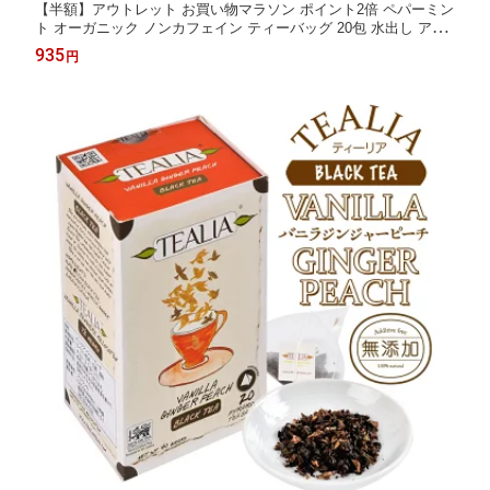
【半額】アウトレット お買い物マラソン ポイント2倍 ペパーミン
ト オーガニック ノンカフェイン ティーバッグ 20包 水出し アレ
ルギー 花粉対策 花粉症 ハーブティー アレルギー スッキリ ギフ
935
円
ト プレゼント 送料無料 ミント 爽快 健康 tealia 無農薬 お茶 すっ
きり