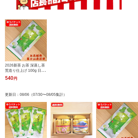
2026新茶 お茶 深蒸し茶
荒造り仕上げ 100g 日本
茶 煎茶 緑茶 茶葉 100g
540
円
更新日
：
08/06
（07/30〜08/05集計）