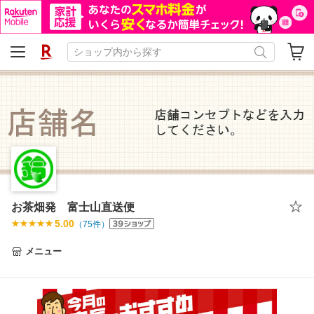
お茶畑発 富士山直送便
5.00
（
75
件）
メニュー