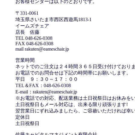
お客様センターは以下のとおりです。
〒331-0061
埼玉県さいたま市西区西遊馬1813-1
イームズチェア
店長 佐藤
TEL 048-626-0308
FAX 048-626-0308
mail rakuten@eameschair.jp
営業時間
ネットでのご注文は２４時間３６５日受け付けており
お電話でのお問合せは下記の時間帯にお願いします。
平日 ９：３０～１７：００
TEL＆FAX：048-626-0308
E-mail：rakuten@eameschair.jp
※お電話での対応、配送業務は土日祝祭日はお休みを
土日祝祭日もメール対応は、出来る限り頑張ります!
翌営業日にずれ込みましたら、ご容赦いただければ幸
定休日
土日祝祭日
佐藤キャピタルマネジメント有限会社