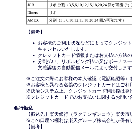
JCB
リボ,分割（3,5,6,10,12,15,18,20,24 回が可能で
Diners
リボ
AMEX
分割（3,5,6,10,12,15,18,20,24 回が可能です）
【備考】
お客様のご利用状況などによってクレジット
キャンセルいたします。
クレジットカード情報またはお支払い方法の
分割払い、リボルビング払い又はボーナス一括
文確認後の自動配信メールにより交付します
※ご注文の際にお客様の本人確認（電話確認等）
※お客様と異なる名義のクレジットカードはご利
※決済システム上、クレジットカード利用控は発
※クレジットカードでのお支払いに関するお問い
銀行振込
【振込先】楽天銀行（ラクテンギンコウ）楽天市場支
※この口座の権利は楽天グループ株式会社が保有
【備考】