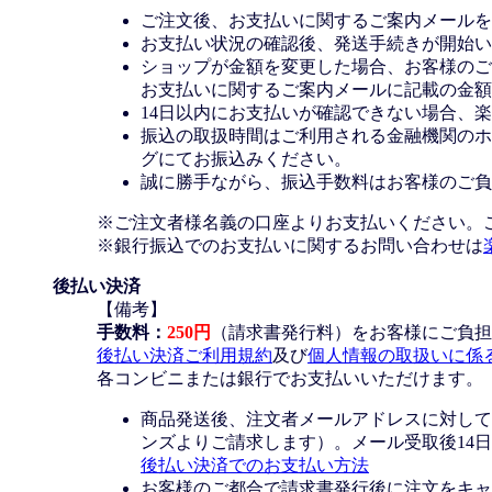
ご注文後、お支払いに関するご案内メールを
お支払い状況の確認後、発送手続きが開始い
ショップが金額を変更した場合、お客様のご
お支払いに関するご案内メールに記載の金額
14日以内にお支払いが確認できない場合、
振込の取扱時間はご利用される金融機関のホ
グにてお振込みください。
誠に勝手ながら、振込手数料はお客様のご負
※ご注文者様名義の口座よりお支払いください。
※銀行振込でのお支払いに関するお問い合わせは
後払い決済
【備考】
手数料：
250円
（請求書発行料）をお客様にご負担
後払い決済ご利用規約
及び
個人情報の取扱いに係
各コンビニまたは銀行でお支払いいただけます。
商品発送後、注文者メールアドレスに対して
ンズよりご請求します）。メール受取後14
後払い決済でのお支払い方法
お客様のご都合で請求書発行後に注文をキャ