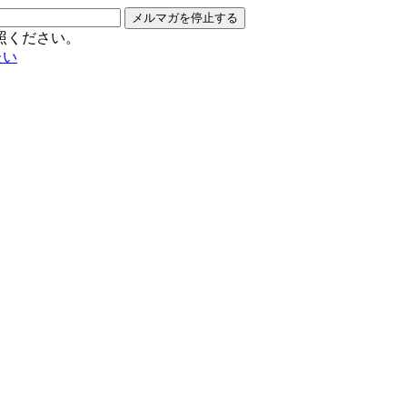
メルマガを停止する
照ください。
たい