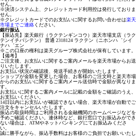
せん。
※決済システム上、クレジットカード利用控は発行しておりま
せん。
※クレジットカードでのお支払いに関するお問い合わせは
楽天
市場までご連絡
ください。
銀行振込
【振込先】楽天銀行（ラクテンギンコウ）楽天市場支店（ラク
テンイチバシテン） 普通 2318124 ラクテン（ニホンハ゛シイ
ナハ゛エン
※この口座の権利は楽天グループ株式会社が保有しています。
【備考】
ご注文後、お支払いに関するご案内メールを楽天市場からお送
りいたします。
お支払い状況の確認後、発送手続きが開始いたします。
ショップが金額を変更した場合、お客様のご注文時と楽天市場
からのお支払いに関するご案内メール送信時で金額が異なりま
す。
お支払いに関するご案内メールに記載の金額をご確認のうえ、
お支払いください。
14日以内にお支払いが確認できない場合、楽天市場が自動でご
注文をキャンセルいたします。
振込の取扱時間はご利用される金融機関のホームページなどを
予めご確認ください。連休時など、銀行窓口でお振込みができ
ない場合は、ATMやネットバンキングにてお振込みくださ
い。
誠に勝手ながら、振込手数料はお客様のご負担でお願いいたし