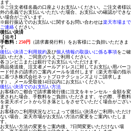
ます。
※ご注文者様名義の口座よりお支払いください。ご注文者様以
外の名義でお支払いいただいた場合、お支払いの確認ができな
い場合がございます。
※銀行振込でのお支払いに関するお問い合わせは
楽天市場まで
ご連絡
ください。
後払い決済
【備考】
手数料：
250円
（請求書発行料）をお客様にご負担いただきま
す。
後払い決済ご利用規約
及び
個人情報の取扱いに係る事項
をご確
認いただき、ご同意のうえご利用ください。
各コンビニまたは銀行でお支払いいただけます。
商品発送後、注文者メールアドレスに対してお支払い用バーコ
ード付きの請求のご案内メールを送付します（楽天市場の指示
に基づき株式会社ネットプロテクションズよりご請求しま
す）。メール受取後14日以内にお支払いください。
後払い決済でのお支払い方法
お客様のご都合で請求書発行後に注文をキャンセル・金額を変
更された場合、手数料をご負担いただきます。その際、手数料
を楽天ポイントから引き落としをさせていただく場合がござい
ます。
お客様のご利用状況などによって後払い決済がご利用いただけ
ない場合、楽天市場がお支払い方法の変更をご案内いたしま
す。
お支払い方法の変更をご案内後、7日間変更いただけない場