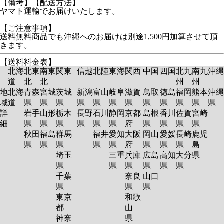
【備考】【配送方法】
ヤマト運輸でお届けいたします。
【ご注意事項】
送料無料商品でも沖縄へのお届けは別途1,500円加算させて頂
きます。
【送料料金表】
北海
北東
南東
関東
信越
北陸
東海
関西
中国
四国
北九
南九
沖縄
道
北
北
州
州
地
北海
青森
宮城
茨城
新潟
富山
岐阜
滋賀
鳥取
徳島
福岡
熊本
沖縄
域
道
県
県
県
県
県
県
県
県
県
県
県
県
詳
岩手
山形
栃木
長野
石川
静岡
京都
島根
香川
佐賀
宮崎
細
県
県
県
県
県
県
府
県
県
県
県
秋田
福島
群馬
福井
愛知
大阪
岡山
愛媛
長崎
鹿児
県
県
県
県
県
府
県
県
県
島
埼玉
三重
兵庫
広島
高知
大分
県
県
県
県
県
県
県
千葉
奈良
山口
県
県
県
東京
和歌
都
山
神奈
県