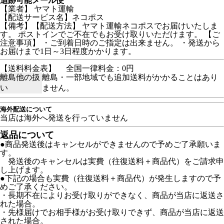
追跡可能メール便
【業者】 ヤマト運輸
【配送サービス名】ネコポス
【備考】【配送方法】 ヤマト運輸ネコポスでお届けいたしま
す。 ポストインでご不在でもお受け取りいただけます。 【ご
注意事項】 ・ご到着日時のご指定は出来ません。 ・発送から
お届けまで1日～3日程度かかります。
【送料料金表】
全国一律料金：0円
離島他の扱
離島・一部地域でも追加送料がかかることはあり
い
ません。
海外配送について
当店は海外へ発送を行っていません
返品について
●商品発送後はキャンセルができませんので予めご了承願いま
す。
発送後のキャンセルは実費（往復送料＋商品代）をご請求申
し上げます。
●下記の場合も実費（往復送料＋商品代）が発生しますので予
めご了承ください。
・長期不在によりお受け取りができなく、商品が当店に返送さ
れた場合。
・先様届けでお相手様がお受け取りできず、商品が当店に返送
された場合。