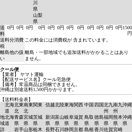
川
県
山梨
県
送
0円
0円
0円
0円
0円
0円
0円
0円
0円
0円
0円
0円
1500
円
料
送料分消費
この料金には消費税が 含まれています。
税
離島他の扱
離島・一部地域でも追加送料がかかることはあり
い
ません。
クール便
【業者】 ヤマト運輸
【配送サービス名】クール宅急便
【備考】常温商品は同梱できません。
沖縄は別途送料1,500円かかります。
【送料料金表】
北海
北東
南東
関東
信越
北陸
東海
関西
中国
四国
北九
南九
沖縄
道
北
北
州
州
地
北海
青森
宮城
茨城
新潟
富山
岐阜
滋賀
鳥取
徳島
福岡
熊本
沖縄
域
道
県
県
県
県
県
県
県
県
県
県
県
県
詳
岩手
山形
栃木
長野
石川
静岡
京都
島根
香川
佐賀
宮崎