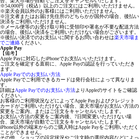
合、楽天市場が自動でご注文をキャンセルいたします。
※54,000円（税込）以上のご注文にはご利用いただけません。
※楽天会員以外のお客様にはご利用いただけません。
※注文者またはお届け先住所のどちらかが国外の場合、後払い
決済をご利用いただけません。
※メール便等のお受け取り時に受領印や署名が不要な配送方法
の場合、後払い決済をご利用いただけない場合がございます。
※後払い決済でのお支払いに関するお問い合わせは
楽天市場ま
でご連絡
ください。
Apple Pay
【備考】
Apple Payに対応したiPhoneでお支払いいただけます。
ご注文を確定する直前に、Apple Payの認証を行っていただき
ます。
Apple Payでのお支払い方法
Apple Payでご利用できるカードは発行会社によって異なりま
す。
詳細は
Apple Payでのお支払い方法
よりAppleのサイトをご確認
ください。
お客様のご利用状況などによってApple Payおよびクレジット
カードがご利用いただけない場合、楽天市場がお支払い方法の
変更をご案内、またはご注文をキャンセルいたします。
お支払い方法の変更をご案内後、7日間変更いただけない場
合、楽天市場が自動でご注文をキャンセルいたします。
iPhone以外の端末からのご購入時はApple Payをご利用いただく
ことができません。
その他、ショップの設定状況やご注文時の選択内容などによっ