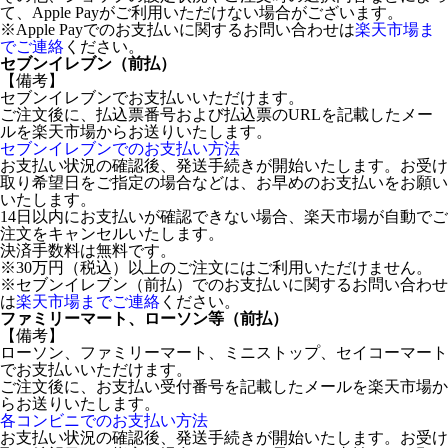
て、Apple Payがご利用いただけない場合がございます。
※Apple Payでのお支払いに関するお問い合わせは
楽天市場ま
でご連絡
ください。
セブンイレブン（前払）
【備考】
セブンイレブンでお支払いいただけます。
ご注文後に、払込票番号および払込票のURLを記載したメー
ルを楽天市場からお送りいたします。
セブンイレブンでのお支払い方法
お支払い状況の確認後、発送手続きが開始いたします。お受け
取り希望日をご指定の場合などは、お早めのお支払いをお願い
いたします。
14日以内にお支払いが確認できない場合、楽天市場が自動でご
注文をキャンセルいたします。
決済手数料は無料です。
※30万円（税込）以上のご注文にはご利用いただけません。
※セブンイレブン（前払）でのお支払いに関するお問い合わせ
は
楽天市場までご連絡
ください。
ファミリーマート、ローソン等（前払）
【備考】
ローソン、ファミリーマート、ミニストップ、セイコーマート
でお支払いいただけます。
ご注文後に、お支払い受付番号を記載したメールを楽天市場か
らお送りいたします。
各コンビニでのお支払い方法
お支払い状況の確認後、発送手続きが開始いたします。お受け