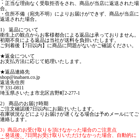
・正当な理由なく受取拒否をされ、商品が当店に返送された場
合。
・住所不備（宛先不明）によりお届けができず、商品が当店に
返送された場合。
1） 返品について
衛生上の観点からお客様都合による返品は承っておりません。
初期不良による返品は当社が送料を負担いたします。
ご到着後【7日以内】に商品に問題がないかご確認ください。
★返金について
お支払方法に応じて処理いたします。
★返品連絡先
shop@inabaen.co.jp
返送先住所
〒331-0811
埼玉県さいたま市北区吉野町2-277-1
2） 商品のお届け時期
ご注文確認後7日以内にお届けいたします。
在庫状況などによりお届けが遅くなる場合は予めメールにてご
連絡します。
3）商品のお受け取りを頂けなかった場合のご注意点
・発送後、7日間お受け取りいただけなかった場合、自動的に