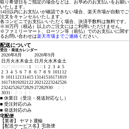
取り希望日をご指定の場合などは、お早めのお支払いをお願い
いたします。
14日以内にお支払いが確認できない場合、楽天市場が自動でご
注文をキャンセルいたします。
各コンビニでお支払いいただく場合、決済手数料は無料です。
※30万円（税込）以上のご注文にはご利用いただけません。
※ファミリーマート、ローソン等（前払）でのお支払いに関す
るお問い合わせは
楽天市場までご連絡
ください。
配送について
受注・発送カレンダー
2026年8月
2026年9月
日
月
火
水
木
金
土
日
月
火
水
木
金
土
26
27
28
29
30
31
1
30
31
1
2
3
4
5
2
3
4
5
6
7
8
6
7
8
9
10
11
12
9
10
11
12
13
14
15
13
14
15
16
17
18
19
16
17
18
19
20
21
22
20
21
22
23
24
25
26
23
24
25
26
27
28
29
27
28
29
30
1
2
3
30
31
1
2
3
4
5
■
休業日（受注・発送対応なし）
■
受注対応のみ
■
発送対応のみ
宅配便
【業者】 ヤマト運輸
【配送サービス名】宅急便