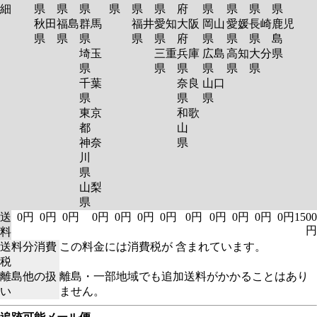
細
県
県
県
県
県
県
府
県
県
県
県
秋田
福島
群馬
福井
愛知
大阪
岡山
愛媛
長崎
鹿児
県
県
県
県
県
府
県
県
県
島
埼玉
三重
兵庫
広島
高知
大分
県
県
県
県
県
県
県
千葉
奈良
山口
県
県
県
東京
和歌
都
山
神奈
県
川
県
山梨
県
送
0円
0円
0円
0円
0円
0円
0円
0円
0円
0円
0円
0円
1500
円
料
送料分消費
この料金には消費税が 含まれています。
税
離島他の扱
離島・一部地域でも追加送料がかかることはあり
い
ません。