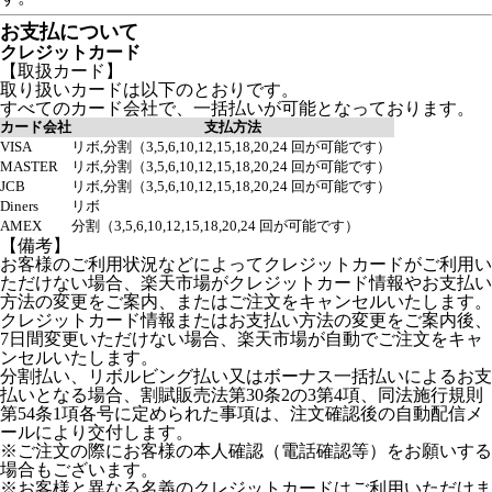
お支払について
クレジットカード
【取扱カード】
取り扱いカードは以下のとおりです。
すべてのカード会社で、一括払いが可能となっております。
カード会社
支払方法
VISA
リボ,分割（3,5,6,10,12,15,18,20,24 回が可能です）
MASTER
リボ,分割（3,5,6,10,12,15,18,20,24 回が可能です）
JCB
リボ,分割（3,5,6,10,12,15,18,20,24 回が可能です）
Diners
リボ
AMEX
分割（3,5,6,10,12,15,18,20,24 回が可能です）
【備考】
お客様のご利用状況などによってクレジットカードがご利用い
ただけない場合、楽天市場がクレジットカード情報やお支払い
方法の変更をご案内、またはご注文をキャンセルいたします。
クレジットカード情報またはお支払い方法の変更をご案内後、
7日間変更いただけない場合、楽天市場が自動でご注文をキャ
ンセルいたします。
分割払い、リボルビング払い又はボーナス一括払いによるお支
払いとなる場合、割賦販売法第30条2の3第4項、同法施行規則
第54条1項各号に定められた事項は、注文確認後の自動配信メ
ールにより交付します。
※ご注文の際にお客様の本人確認（電話確認等）をお願いする
場合もございます。
※お客様と異なる名義のクレジットカードはご利用いただけま