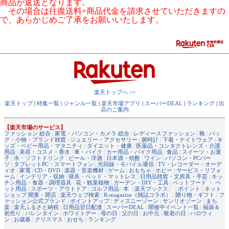
商品が返送となります。
その場合は往復送料+商品代金を請求させていただきますの
で、あらかじめご了承をお願いいたします。
楽天トップへ >>
楽天トップ
|
特集一覧
|
ジャンル一覧
|
楽天市場アプリ
|
スーパーDEAL
|
ランキング
|
出
店のご案内
【楽天市場のサービス】
ファッション 総合
|
家電・パソコン・カメラ 総合
|
レディースファッション
|
靴
|
バッ
グ・小物・ブランド雑貨
|
ジュエリー・アクセサリー
|
腕時計
|
下着・ナイトウェア
|
キ
ッズ・ベビー用品・マタニティ
|
ダイエット・健康
|
医薬品・コンタクトレンズ・介護
用品
|
美容・コスメ・香水
|
車・バイク
|
カー用品・バイク用品
|
食品
|
スイーツ・お菓
子
|
水・ソフトドリンク
|
ビール・洋酒
|
日本酒・焼酎
|
ワイン
|
パソコン・PCパー
ツ
|
タブレットPC・スマートフォン
|
光回線・モバイル通信
|
TV・レコーダー・オーデ
ィオ
|
家電
|
CD・DVD
|
楽器・音楽機材
|
ゲーム
|
おもちゃ
|
ホビー
|
サービス・リフォ
ーム
|
インテリア・収納
|
寝具・ベッド・マットレス
|
日用品雑貨・文房具・手芸
|
キッ
チン用品・食器・調理器具
|
花・観葉植物
|
ガーデン・DIY・工具
|
ペットフード ・ ペ
ット用品
|
スポーツ・アウトドア
|
ゴルフ用品
|
本
（
楽天ブックス
） |
ポイント
|
ネット
ショップ 開業・開店
|
楽天ウェブ検索
|
R-magazine（雑誌コラボ）
|
贈り物・ギフト
|
フ
ァッション公式ブランド
|
ポイントアップ
|
ディズニーゾーン
|
サンリオゾーン
|
まち
楽
|
楽天ふるさと納税
|
日用品翌日配達
|
スーパーDEAL
|
開催中イベント一覧
|
福袋＆
初売り
|
バレンタイン
|
ホワイトデー
|
母の日
|
父の日
|
お中元
|
敬老の日
|
ハロウィ
ン
|
お歳暮
|
クリスマス
|
おせち
|
ランキング