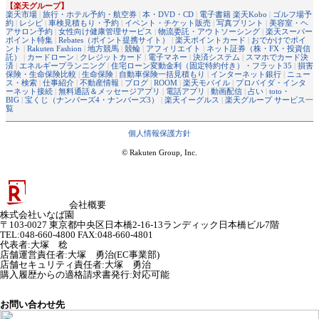
【楽天グループ】
楽天市場
|
旅行・ホテル予約・航空券
|
本・DVD・CD
|
電子書籍 楽天Kobo
|
ゴルフ場予
約
|
レシピ
|
車検見積もり・予約
|
イベント・チケット販売
|
写真プリント
|
美容室・ヘ
アサロン予約
|
女性向け健康管理サービス
|
物流委託・アウトソーシング
|
楽天スーパー
ポイント特集
|
Rebates（ポイント提携サイト）
|
楽天ポイントカード
|
おでかけでポイ
ント
|
Rakuten Fashion
|
地方競馬
|
競輪
|
アフィリエイト
|
ネット証券（株・FX・投資信
託）
|
カードローン
|
クレジットカード
|
電子マネー
|
決済システム
|
スマホでカード決
済
|
エネルギープランニング
|
住宅ローン変動金利（固定特約付き）・フラット35
|
損害
保険・生命保険比較
|
生命保険
|
自動車保険一括見積もり
|
インターネット銀行
|
ニュー
ス・検索
|
仕事紹介
|
不動産情報
|
ブログ
|
ROOM
|
楽天モバイル
|
プロバイダ・インタ
ーネット接続
|
無料通話＆メッセージアプリ
|
電話アプリ
|
動画配信
|
占い
|
toto・
BIG
|
宝くじ（ナンバーズ4・ナンバーズ3）
|
楽天イーグルス
|
楽天グループ サービス一
覧
個人情報保護方針
© Rakuten Group, Inc.
会社概要
株式会社いなば園
〒103-0027 東京都中央区日本橋2-16-13ランディック日本橋ビル7階
TEL:048-660-4800 FAX:048-660-4801
代表者
:
大塚 稔
店舗運営責任者
:
大塚 勇治(EC事業部)
店舗セキュリティ責任者
:
大塚 勇治
購入履歴からの適格請求書発行:対応可能
お問い合わせ先