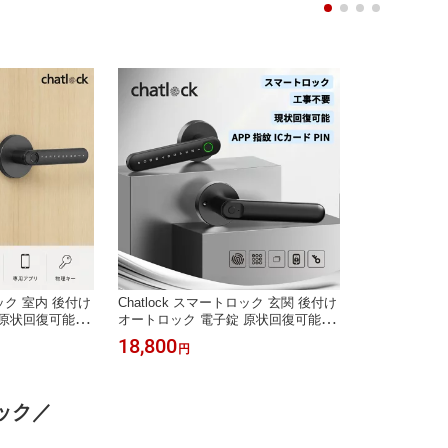
ロック 室内 後付け
Chatlock スマートロック 玄関 後付け
原状回復可能 遠
オートロック 電子錠 原状回復可能 遠
 指紋認証 カー
隔操作 専用アプリ対応 指紋認証 カー
18,800
円
スペーサー付 防
ド解錠 工事不要 取付スペーサー付 防
錠 HM対応 民泊
犯対策 後付け 自動施錠 HM対応 民泊
トロック スマート
MIWA 賃貸 チャットロック スマート
穴あけ不要 玄関
ホーム スマートキー 穴あけ不要 玄関
ック／
送料無料