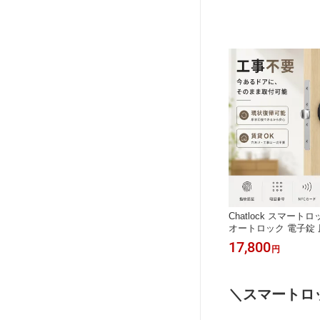
Chatlock スマート
オートロック 電子錠 
隔操作 専用アプリ対応
17,800
円
ド解錠 工事不要 取付
犯対策 後付け 自動施
MIWA 賃貸 チャッ
ホーム スマートキー 
＼スマートロ
送料無料