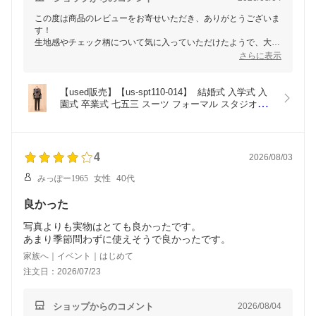
この度は商品のレビューをお寄せいただき、ありがとうございま
す！
生地感やチェック柄について気に入っていただけたようで、大変
うれしく思います。
さらに表示
特に小柄な方にも良さそうとのお言葉、安心いたしました。
冬の撮影会が素敵なものになりますよう、心よりお祈りしており
ます！
【used販売】【us-spt110-014】  結婚式 入学式 入
園式 卒業式 七五三 スーツ フォーマル スタジオ衣
装　前撮り　発表会　ハロウィン
4
2026/08/03
みっぽー1965
女性
40代
良かった
写真よりも実物はとても良かったです。
家族へ｜イベント｜はじめて
注文日：2026/07/23
ショップからのコメント
2026/08/04