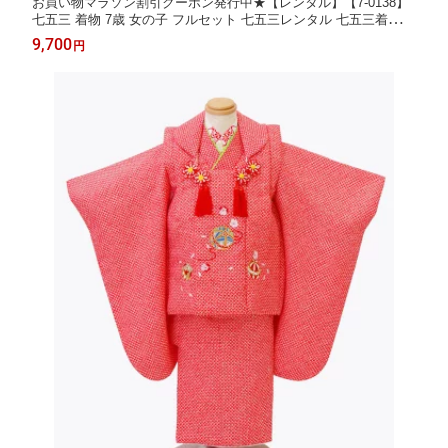
お買い物マラソン割引クーポン発行中★【レンタル】【7-0138】
七五三 着物 7歳 女の子 フルセット 七五三レンタル 七五三着物7
歳 七五三着物 髪飾り 草履 バッグ 753着物 4泊5日
9,700
円