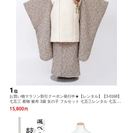
1
位
お買い物マラソン割引クーポン発行中★【レンタル】【3-0168】
七五三 着物 被布 3歳 女の子 フルセット 七五三レンタル 七五三
着物3歳 七五三着物 髪飾り 草履 バッグ 753着物 4泊5日
15,800
円