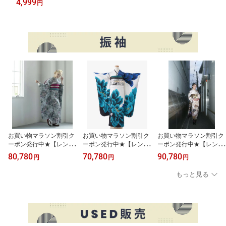
4,999
円
七五三 着物 七五三 草履 753 4泊5日 送料無料
お買い物マラソン割引ク
お買い物マラソン割引ク
お買い物マラソン割引ク
ーポン発行中★【レンタ
ーポン発行中★【レンタ
ーポン発行中★【レンタ
ル】【f-0072】振袖 フル
ル】【f-0060】振袖【20
ル】【f-0127】振袖【20
80,780
70,780
90,780
円
円
円
セットレンタル 足袋プ
27年成人式ご予約受付
27年成人式ご予約受付
レゼント レンタル17点
中】 フルセットレンタ
中】 フルセットレンタ
もっと見る
セット [成人式 晴れの
ル 足袋プレゼント レ
ル 足袋プレゼント レ
日 振袖 二十歳 正絹]
ンタル17点セット [成
ンタル17点セット [成
[送料無料][4泊5日]
人式 晴れの日 振袖
人式 晴れの日 振袖
二十歳 正絹][送料無料]
二十歳 正絹][送料無料]
[4泊5日]
[4泊5日]