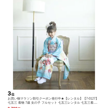
3
位
お買い物マラソン割引クーポン発行中★【レンタル】【7-0127】
七五三 着物 7歳 女の子 フルセット 七五三レンタル 七五三着物7
歳 七五三着物 髪飾り 草履 バッグ 753着物 4泊5日