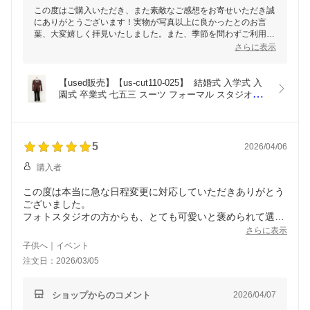
この度はご購入いただき、また素敵なご感想をお寄せいただき誠
にありがとうございます！実物が写真以上に良かったとのお言
葉、大変嬉しく拝見いたしました。また、季節を問わずご利用い
ただけるとのことで、商品の魅力を感じていただけたのは何より
さらに表示
でございます。これからもご満足いただける商品を提供できるよ
う努めてまいりますので、引き続きよろしくお願いいたします。
ご愛用いただけましたら幸いです！
【used販売】【us-cut110-025】  結婚式 入学式 入
園式 卒業式 七五三 スーツ フォーマル スタジオ衣
装　前撮り　発表会　ハロウィン
5
2026/04/06
購入者
この度は本当に急な日程変更に対応していただきありがとう
ございました。
フォトスタジオの方からも、とても可愛いと褒められて選ん
だ本人もとっても嬉しそうでした！
さらに表示
ミントグリーンが娘にもよく合っていて、見ている方もとて
子供へ｜イベント
も嬉しかったです。
注文日：2026/03/05
本当にありがとうございました！！
ショップからのコメント
2026/04/07