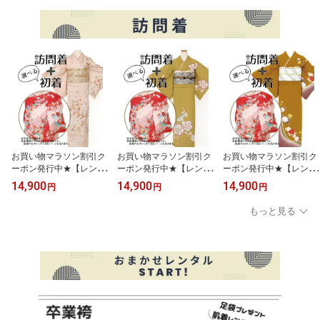
草履 バック 4泊5日
草履 バック 4泊5日
草履 バック 4泊5日
お買い物マラソン割引ク
お買い物マラソン割引ク
お買い物マラソン割引ク
ーポン発行中★【レンタ
ーポン発行中★【レンタ
ーポン発行中★【レンタ
ル】【h-miya001】(hm-
ル】【h-miya002】(hm-
ル】【h-miya003】(hm-
14,900
14,900
14,900
円
円
円
0041) お宮参りと訪問着
0042) お宮参りと訪問着
0044) お宮参りと訪問着
親子セット 訪問着 14
親子セット 訪問着 14
親子セット 訪問着 14
もっと見る
点セット フルセットレ
点セット フルセットレ
点セット フルセットレ
ンタル 足袋プレゼン
ンタル 足袋プレゼン
ンタル 足袋プレゼン
ト お宮参り お参り
ト お宮参り お参り
ト お宮参り お参り
着物 七五三 入学式
着物 七五三 入学式
着物 七五三 入学式
卒業式おでかけ [送料無
卒業式おでかけ [送料無
卒業式おでかけ [送料無
料][4泊5日]
料][4泊5日]
料][4泊5日]