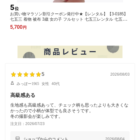
5
位
お買い物マラソン割引クーポン発行中★【レンタル】【3-0185】
七五三 着物 被布 3歳 女の子 フルセット 七五三レンタル 七五三
着物3歳 七五三着物 髪飾り 草履 バッグ 753着物 4泊5日
5,700
円
5
2026/08/03
みっぽー1965
女性
40代
高級感ある
生地感も高級感あって、チェック柄も思ったよりも大きくな
かったので小柄が体型でも良さそうです。
冬の撮影会が楽しみです。
注文日：2026/07/23
ショップからのコメント
2026/08/04