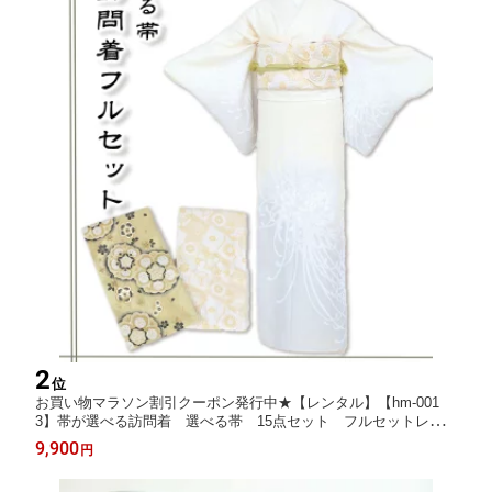
2
位
お買い物マラソン割引クーポン発行中★【レンタル】【hm-001
3】帯が選べる訪問着 選べる帯 15点セット フルセットレン
タル 入学式 卒業式 七五三 結婚式 おでかけ [送料無料][4
9,900
円
泊5日][貸衣装]