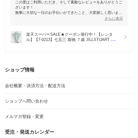
この度はご利用いただき、そして素敵なレビューをありがとうご
ざいます！
無事に大切な一日のお手伝いができたこと、大変嬉しく思いま
す。
さらに表示
ミントグリーンのお着物がお嬢様にお似合いだったとのこと、大
変光栄です。
楽天スーパーSALE★クーポン発行中！【レンタ
また、フォトスタジオの皆様にもお褒めいただけたとのお話を伺
ル】【7-0213】七五三 着物 ７歳 JILLSTUART ジル
い、スタッフ一同嬉しく思います。
スチュアート　女の子 フルセット 七五三レンタル 
七五三着物7歳 七五三着物 髪飾り 草履 バッグ 753
これからもお客様に喜んでいただけるサービスを心掛けて参りま
着物 ４泊５日
す！
ぜひまたのご利用をお待ちしております！
ショップ情報
会社概要・決済方法・配送方法
ショップへ問い合わせ
メルマガ登録・変更
受注・発送カレンダー