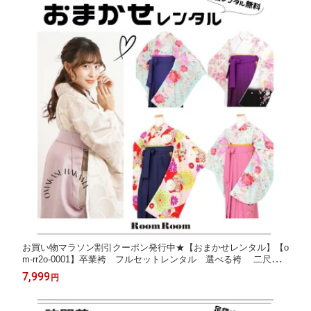
お買い物マラソン割引クーポン発行中★【おまかせレンタル】【o
m-rr2o-0001】卒業袴 フルセットレンタル 選べる袴 二尺袖
大学生 大学 卒業式 卒園式 短大 先生 ブーツ丈対応
7,999
円
礼装用 はかま 袴セット 袴レンタル [送料無料][4泊5日]