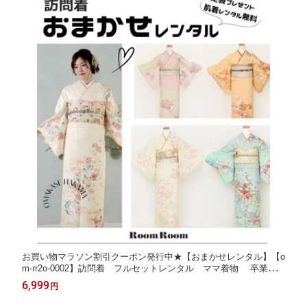
お買い物マラソン割引クーポン発行中★【おまかせレンタル】【o
m-rr2o-0002】訪問着 フルセットレンタル ママ着物 卒業
式 卒園式 結婚式 入学式 入園式 礼装用 [送料無料][4泊
6,999
円
5日]