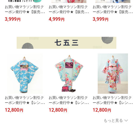
お買い物マラソン割引ク
お買い物マラソン割引ク
お買い物マラソン割引ク
ーポン発行中★【販売】
ーポン発行中★【販売】
ーポン発行中★【販売】
【ykd-0001】キッズ浴
【ykt-0001】キッズ浴
【ykt-0002】キッズ浴
3,999
4,999
3,999
円
円
円
衣 100cm 110cm 12
衣 子供浴衣 キッズゆ
衣 100cm 110cm 12
0cm 夏祭り セパレート
かた 子供ゆかた 帯付
0cm 夏祭り 選べる8柄
浴衣 兵児帯セット 帯セ
き 100cmから 夏祭り
浴衣 兵児帯セット 帯
ット 帯付き 浴衣2点
浴衣 兵児帯セット 浴
付き 帯セット 浴衣2
セット 可愛い帯飾り
衣2点セット 可愛い帯
点セット 可愛い帯飾り
帯締めプレゼント 子供
飾り 帯締めプレゼン
プレゼント 子供浴衣
浴衣 送料無料 安い
ト 浴衣 ジュニア浴衣
送料無料 安い レトロ
可愛い 花火大会 夏祭り
送料無料 安い 可愛い
可愛い 花柄 花火大会
花火大会
夏祭り
お買い物マラソン割引ク
お買い物マラソン割引ク
お買い物マラソン割引ク
ーポン発行中★【レンタ
ーポン発行中★【レンタ
ーポン発行中★【レンタ
ル】【10-0001】十歳 ジ
ル】【10-0002】十歳 ジ
ル】【10-0003】十歳 ジ
12,800
12,800
12,800
円
円
円
ュニア着物 10歳 十歳
ュニア着物 10歳 十歳
ュニア着物 10歳 十歳
の祝い ととせ Japan
の祝い ととせ Japan
の祝い ととせ Japan
もっと見る
style 女の子 フルセット
style 女の子 フルセット
style 女の子 フルセット
レンタル お祝い 七五三
レンタル お祝い 七五三
レンタル お祝い 七五三