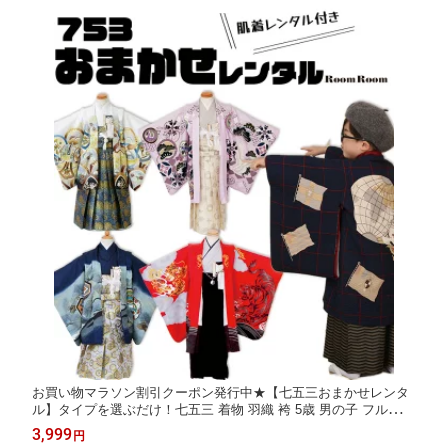
お買い物マラソン割引クーポン発行中★【七五三おまかせレンタ
ル】タイプを選ぶだけ！七五三 着物 羽織 袴 5歳 男の子 フルセッ
ト 七五三レンタル 七五三着物5歳 七五三着物 草履 懐剣 角帯 753
3,999
円
着物 4泊5日