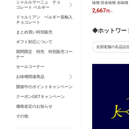
シャルルマーニュ チョ
個・4個入 みそ 添加物不使用
味噌 田舎味噌 赤味噌
コレート ベルギー
じ味噌 手前味噌【送
3,456
2,667
円
～
円
～
ドゥルミアン ベルギー直輸入
チョコレート
◆ホットワー
まとめ買い特別販売
ギフト対応について
全国老舗の名品詰
期間限定 特売 特別販売コー
ナー
セールコーナー
お味噌関連商品
開催中のポイントキャンペーン
クーポンGETキャンペーン
価格改定のお知らせ
その他