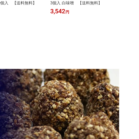
x10個入 【送料無料】
3個入 白味噌 【送料無料】
個・4
3,542
3,45
円