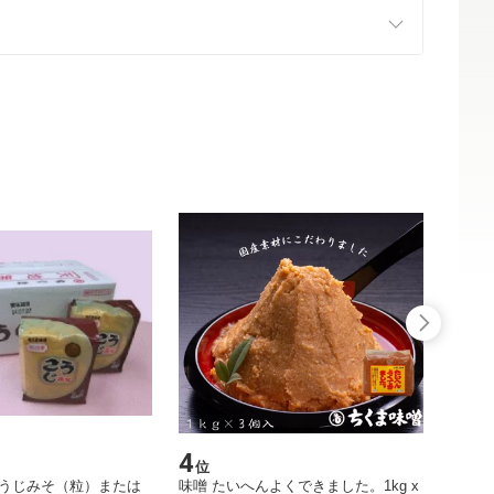
4
5
位
位
こうじみそ（粒）または
味噌 たいへんよくできました。1kg x
味噌 