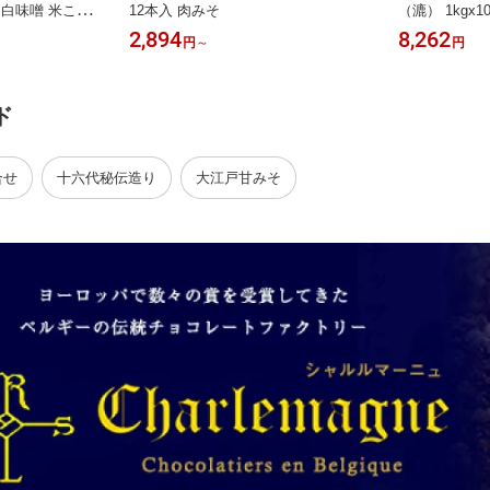
 白味噌 米こう
12本入 肉みそ
（漉） 1kg
料無料】
2,894
8,262
円
～
円
ド
合せ
十六代秘伝造り
大江戸甘みそ