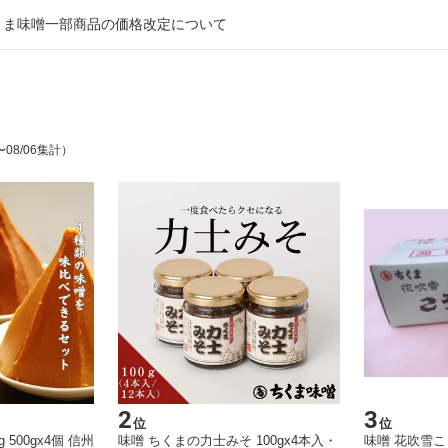
6 ちくま味噌一部商品の価格改定について
〜08/06集計）
2
3
位
位
 500gx4個 信州
味噌 ちくまの力士みそ 100gx4本入・
味噌 花吹雪