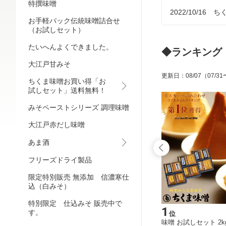
特撰味噌
2022/10/1
お手軽パック伝統味噌詰合せ
（お試しセット）
たいへんよくできました。
◆ランキング
大江戸甘みそ
更新日
：
08/07
（07/31
ちくま味噌お買い得「お
試しセット」送料無料！
みそペーストシリーズ 調理味噌
大江戸赤だし味噌
あま酒
フリーズドライ製品
限定特別販売 無添加 信濃寒仕
込（白みそ）
特別限定 仕込みそ 販売中で
5
1
す。
位
位
1kg x
味噌 十六代秘伝造り（粒みそ）1kg×2
味噌 お試しセット 2kg