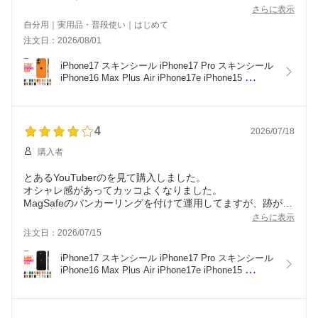
まだ数日ですが、剥がれる気配はありません。
さらに表示
質感も素晴らしいです。
自分用｜実用品・普段使い｜はじめて
自分のiPhoneを見るたびに嬉しくなります。
注文日：2026/08/01
ただ、綺麗に貼るのが難しいです。
iPhone17 スキンシール iPhone17 Pro スキンシール 
iPhone16 Max Plus Air iPhone17e iPhone15 
iPhone14 フィルム ケース カバー 背面 保護 カメラ 
ブラック 黒 ホワイト 白 赤 青 緑 黄色 wraplus 公式
4
2026/07/18
購入者
とあるYouTuberのを見て購入しました。
オシャレ感があってカッコよくなりました。
MagSafeのバンカーリングを付けて運用してますが、跡が薄
ら残るものの、これはこれで味わいがあります。
さらに表示
注文日：2026/07/15
iPhone17 スキンシール iPhone17 Pro スキンシール 
iPhone16 Max Plus Air iPhone17e iPhone15 
iPhone14 フィルム ケース カバー 背面 保護 カメラ 
ブラック 黒 ホワイト 白 赤 青 緑 黄色 wraplus 公式