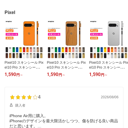
Laptop Go Go2 Go3 フィ
Laptop Go Go2 Go3 フィ
Laptop Go Go2 Go3 フィ
ルム ケース カバー 背面
ルム ケース カバー 背面
ルム ケース カバー 背面
保護 ブラック 黒 ホワイ
保護 ウッド 木 木目 wrap
保護 メタル シルバー ゴ
Pixel
ト 白 赤 青 緑 黄色 wrapl
lus 公式
ールド 銀 金 wraplus 公
us 公式
式
Pixel10 スキンシール Pix
Pixel10 スキンシール Pix
Pixel10 スキンシール Pix
el10 Pro スキンシール Pi
el10 Pro スキンシール Pi
el10 Pro スキンシール Pi
xel9 Pro 10a 9a Pixel8 P
xel9 Pro 10a 9a Pixel8 P
xel9 Pro 10a 9a Pixel8 P
1,590
1,590
1,590
円
～
円
～
円
～
ixel7 Pixel6 Pixel5 ピク
ixel7 Pixel6 Pixel5 ピク
ixel7 Pixel6 Pixel5 ピク
セル 10 9 8 7 6 5 フィル
セル 10 9 8 7 6 5 フィル
セル 10 9 8 7 6 5 フィル
ム ケース カバー 背面 保
ム ケース カバー 背面 保
ム ケース カバー 背面 保
護 ブラック 黒 ホワイト
護 ウッド 木 木目 wraplu
護 メタル シルバー ゴー
白 赤 青 緑 黄色 wraplus
4
s 公式
ルド 銀 金 wraplus 公式
2026/08/06
公式
購入者
iPhone Air用に購入。
iPhoneのデザインを最大限活かしつつ、傷を防げる良い商品
だと思います。