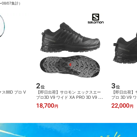
〜08/07集計）
2
3
位
位
88D プロ V
【即日出荷】サロモン エックスエー
【即日出荷】
S
プロ3D V9 ワイド XA PRO 3D V9 WI
プロ 3D V9 ワ
DE L47273100 メンズ 2025SS 同梱不
V9 WIDE GTX
18,700
22,000
円
円
可 RFCL
4SS 同梱不可 