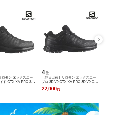
4
5
位
位
サロモン エックスエー
【即日出荷】サロモン エックスエー
サロモ
イド GTX XA PRO 3D
プロ 3D V9 GTX XA PRO 3D V9 GTX
ク付き) 
 L47277000 メンズ 202
L47270100 メンズ 同梱不可 RFCL ス
SS
22,000
17,6
円
RFCL
ニーカー ブラック 黒 防寒 防水 靴 ト
レランシューズ