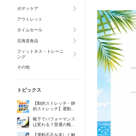
ボディケア
アウトレット
タイムセール
北海道食品
フィットネス・トレーニ
ング
その他
トピックス
【動的ストレッチ・静
的ストレッチ】運動前
と運動後ではストレッ
靴下でパフォーマンス
チの種類が違う？
は変わる？普通の靴下
とスポーツソックスの
【運動不足を楽しく解
違いとは