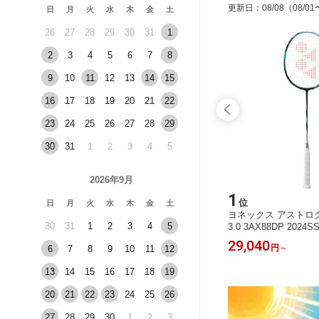
更新日
：
08/08
（08/01
日
月
火
水
木
金
土
26
27
28
29
30
31
1
2
3
4
5
6
7
8
9
10
11
12
13
14
15
16
17
18
19
20
21
22
23
24
25
26
27
28
29
30
31
1
2
3
4
5
2026年9月
15
1
位
位
日
月
火
水
木
金
土
 QUIC
ヨネックス バドミントンシューズ パ
ヨネックス アストロクス
30
31
1
2
3
4
5
サロモン専用
ワークッション65Z VA スリム 2E ビ
3.0 3AX88DP 2024S
便対応
クター・アクセルセンコレクション S
15,840
29,040
円
円
～
6
7
8
9
10
11
12
HBVAZS-452 2026SS
13
14
15
16
17
18
19
20
21
22
23
24
25
26
27
28
29
30
1
2
3