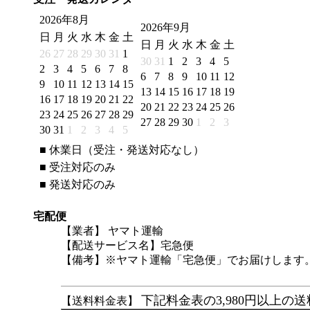
2026年8月
2026年9月
日
月
火
水
木
金
土
日
月
火
水
木
金
土
26
27
28
29
30
31
1
30
31
1
2
3
4
5
2
3
4
5
6
7
8
6
7
8
9
10
11
12
9
10
11
12
13
14
15
13
14
15
16
17
18
19
16
17
18
19
20
21
22
20
21
22
23
24
25
26
23
24
25
26
27
28
29
27
28
29
30
1
2
3
30
31
1
2
3
4
5
■
休業日（受注・発送対応なし）
■
受注対応のみ
■
発送対応のみ
宅配便
【業者】 ヤマト運輸
【配送サービス名】宅急便
【備考】※ヤマト運輸「宅急便」でお届けします
下記料金表の3,980円以上
【送料料金表】