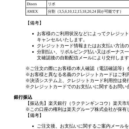
Diners
リボ
AMEX
分割（3,5,6,10,12,15,18,20,24 回が可能です）
【備考】
お客様のご利用状況などによってクレジット
キャンセルいたします。
クレジットカード情報またはお支払い方法の
分割払い、リボルビング払い又はボーナス一括
文確認後の自動配信メールにより交付します
※ご注文の際にお客様の本人確認（電話確認等）
※お客様と異なる名義のクレジットカードはご利
※決済システム上、クレジットカード利用控は発
※クレジットカードでのお支払いに関するお問い
銀行振込
【振込先】楽天銀行（ラクテンギンコウ）楽天市場支
※この口座の権利は楽天グループ株式会社が保有
【備考】
ご注文後、お支払いに関するご案内メールを