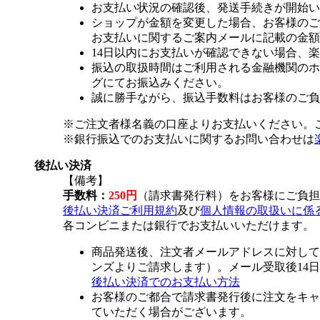
お支払い状況の確認後、発送手続きが開始い
ショップが金額を変更した場合、お客様のご
お支払いに関するご案内メールに記載の金額
14日以内にお支払いが確認できない場合、
振込の取扱時間はご利用される金融機関のホ
グにてお振込みください。
誠に勝手ながら、振込手数料はお客様のご負
※ご注文者様名義の口座よりお支払いください。
※銀行振込でのお支払いに関するお問い合わせは
後払い決済
【備考】
手数料：
250円
（請求書発行料）をお客様にご負担
後払い決済ご利用規約
及び
個人情報の取扱いに係
各コンビニまたは銀行でお支払いいただけます。
商品発送後、注文者メールアドレスに対して
ンズよりご請求します）。メール受取後14
後払い決済でのお支払い方法
お客様のご都合で請求書発行後に注文をキャ
ていただく場合がございます。