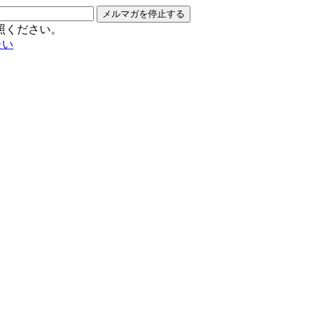
メルマガを停止する
照ください。
たい