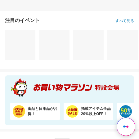
注目のイベント
すべて見る
手のひらサイズ。外出先からスマホで家族やペットを見守れるカメラ WTW-W3
お部屋や成長に合わせて7通りに使える、多機能ベビーサークル
3,280円
17,800円
9,
割引価格
割引価格
割引価格
2,950
15,664
6,380
円
円
円