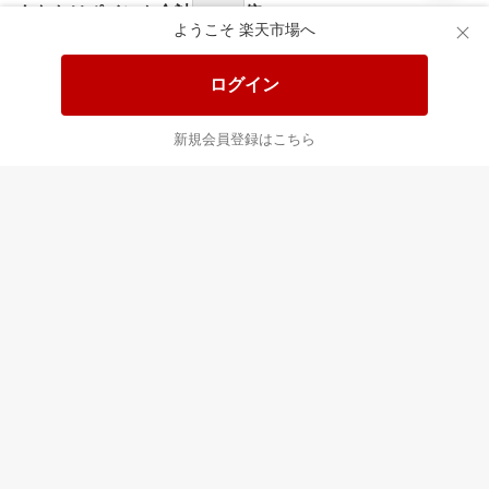
食品と日用品がお
掲載アイテム全品
日
得！
20%以上OFF！
ポ
ようこそ 楽天市場へ
ログイン
あなたはポイント
合計
倍
新規会員登録はこちら
最近チェックした商品
すべて見る