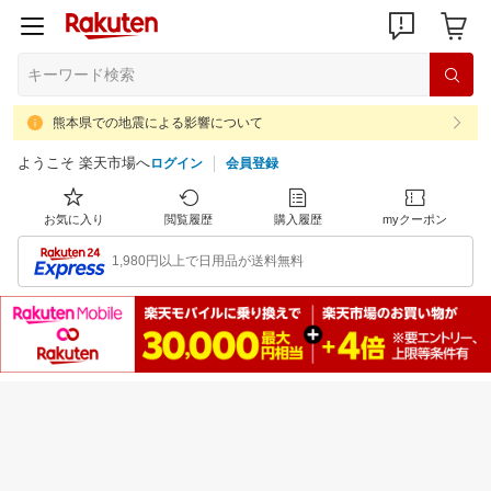
熊本県での地震による影響について
ようこそ 楽天市場へ
ログイン
会員登録
お気に入り
閲覧履歴
購入履歴
myクーポン
1,980円以上で日用品が送料無料