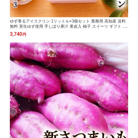
ゆず香るアイスクリン 1リットル×3個セット 業務用 高知産 送料
無料 実生ゆず使用 手しぼり果汁 果皮入 柚子 スイーツ ギフト プ
レゼント アイスクリーム ジェラート 土佐 よさこい 冷凍 たっぷ
3,740
円
り 内祝い お祝い