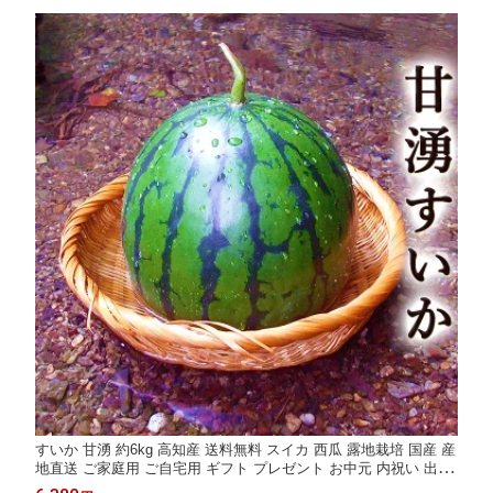
すいか 甘湧 約6kg 高知産 送料無料 スイカ 西瓜 露地栽培 国産 産
地直送 ご家庭用 ご自宅用 ギフト プレゼント お中元 内祝い 出産
祝い 結婚祝い お祝い お返し