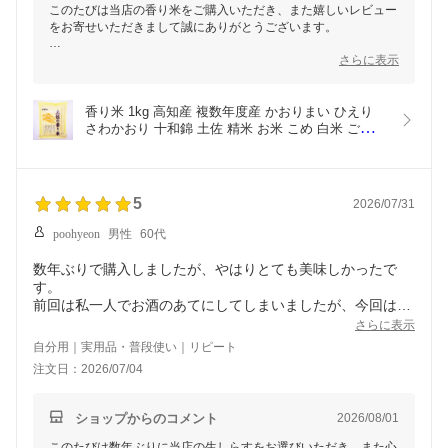
このたびは当店の香り米をご購入いただき、また嬉しいレビュー
をお寄せいただきまして誠にありがとうございます。
ご家族皆様でお楽しみいただき、「いつものお米に香り米を混ぜ
さらに表示
る方が美味しい」と感じていただけたとのこと、大変嬉しく拝見
いたしました。
香り米 1kg 高知産 複数年度産 かおりまい ひえり 
また、一般的な目安としてご案内しております配合よりも、1:5
さわかおり 十和錦 土佐 精米 お米 こめ 白米 ご飯 
ほどの割合がお好みとの貴重なご感想もありがとうございます。
ごはん アミロース おにぎり ギフト プレゼント 産
香り米は混ぜる割合によって風味の印象が変わりますので、ご家
地直送 銀シャリ
庭ならではのお気に入りの配合を見つけていただけたことを、と
ても嬉しく思います。
5
2026/07/31
これからも毎日の食卓が少し楽しみになるような、高知ならでは
poohyeon
男性
60代
の美味しい商品をお届けできるよう努めてまいります。
数年ぶりで購入しましたが、やはりとても美味しかったで
またのご利用をスタッフ一同、心よりお待ちしております。
す。
この度は本当にありがとうございました。
前回は私一人でお酒のあてにしてしまいましたが、今回は家
さらに表示
自分用｜実用品・普段使い｜リピート
注文日：2026/07/04
ショップからのコメント
2026/08/01
このたびは数年ぶりに当店の生しらすをお選びいただき、また心