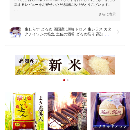
温まるレビューをお寄せいただき誠にありがとうございます。
「やはりとても美味しかった」とのお言葉をいただき、スタッフ
さらに表示
一同大変嬉しく拝見いたしました。
前回はお酒のお供としてお楽しみいただき、今回は奥様にも「こ
生しらす どろめ 四国産 100g ドロメ 生シラス カタ
れ、美味しいのねぇ♪」と喜んでいただけたとのこと、ご夫婦で
クチイワシの稚魚 土佐の酒肴 どろめ祭り 高知 赤岡 
食卓を囲みながら召し上がっていただいている様子が目に浮か
三杯酢 国産 天然 生しらす丼
び、私どもまで幸せな気持ちになりました。
高知の海の恵みをできるだけ新鮮な状態でお届けできるよう、こ
れからも品質と鮮度にこだわってまいります。
ぜひまた季節の味覚とともに、生しらすもお楽しみいただければ
幸いです。
今後ともどうぞよろしくお願いいたします。