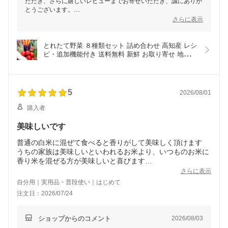
ただき、さらに嬉しいレビューまでお寄せいただき、誠にありが
とうございます。
さらに表示
「スーパーで見ない品質」とのお言葉をいただき、スタッフ一
同、大変嬉しく拝見いたしました。生産者が大切に育てた旬のお
野菜を、できるだけ新鮮な状態でお届けできるよう心掛けており
とれたて野菜 ８種類セット 詰め合わせ 高知産 レシ
ますので、冷蔵庫でも長持ちすると感じていただけたことは何よ
ピ・追加機能付き 送料無料 新鮮 お取り寄せ 地元産 
りの励みです。
たまご 木綿豆腐 ギフト お土産 産地直送 産直 詰め
合わせ クール便 新鮮 葉物 根菜 香味 定番野菜 翌日
また、普段ご自身では選ばれないようなお野菜との出会いを楽し
発送も可
みながら、お料理のレパートリーが広がっているとのこと、とて
5
2026/08/01
も嬉しく思います。季節ごとにさまざまなお野菜をお届けしてお
りますので、その時々の旬の味わいをぜひお楽しみください。
購入者
これからも「また頼みたい」と思っていただけるよう、新鮮で美
美味しいです
味しい高知の恵みを心を込めてお届けしてまいります。
普通の白米に混ぜて食べると香りがして美味しく頂けます
この度は本当にありがとうございました。
またのご利用をスタッフ一同、心よりお待ちしております。
うちの家族は美味しいといわれるお米より、いつものお米に
香り米を混ぜる方が美味しいと喜びます
1:9ぐらいでと書かれていますが1:5ぐらいの多めのほうが美
さらに表示
味しいです
自分用｜実用品・普段使い｜はじめて
注文日：2026/07/24
ショップからのコメント
2026/08/03