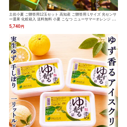
土佐小夏 ご贈答用12玉セット 高知産 ご贈答用 Lサイズ 光センサ
ー選果 化粧箱入 送料無料 小夏 こなつ ニューサマーオレンジ 日
向夏 糖度 酸度 ギフト プレゼント 母の日 お中元 フルーツ みかん
5,740
円