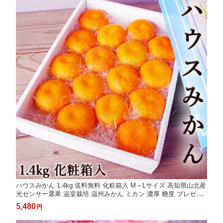
ハウスみかん 1.4kg 送料無料 化粧箱入 М～Lサイズ 高知県山北産
光センサー選果 温室栽培 温州みかん ミカン 濃厚 糖度 プレゼン
ト ギフト お中元 父の日
5,480
円