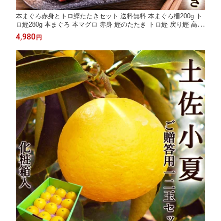
本まぐろ赤身とトロ鰹たたきセット 送料無料 本まぐろ柵200g ト
ロ鰹280g 本まぐろ 本マグロ 赤身 鰹のたたき トロ鰹 戻り鰹 高知
刺身 食べ比べ セット 海鮮 お取り寄せ ギフト 送料無料 お中元 お
4,980
円
歳暮 ギフト お祝い