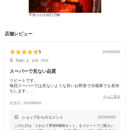
手造りの土佐打刃物
店舗レビュー
5
2026/08/05
早柚たま
女性
50代
スーパーで見ない品質
リピートです。
毎回スーパーでは見ないような良いお野菜で冷蔵庫でも長持
ちします。
自分で買わない様な野菜も入っていて料理レパートリーが広
さらに表示
がるのが楽しいです。
注文日：2026/08/02
ショップからのコメント
2026/08/05
このたびは「とれたて野菜8種類セット」をリピートでご購入い