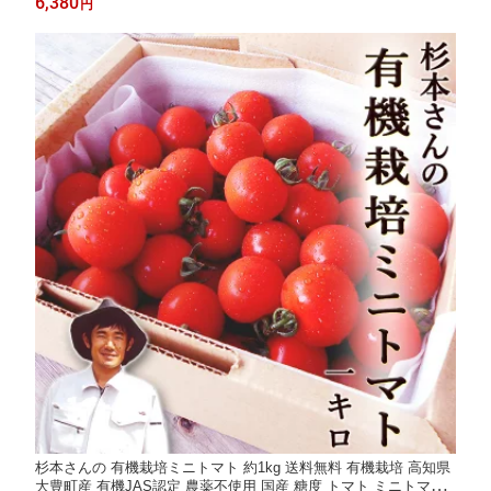
6,380
円
杉本さんの 有機栽培ミニトマト 約1kg 送料無料 有機栽培 高知県
大豊町産 有機JAS認定 農薬不使用 国産 糖度 トマト ミニトマト