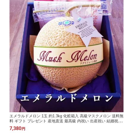
エメラルドメロン 1玉 約1.3kg 化粧箱入 高級マスクメロン 送料無
料 ギフト プレゼント 産地直送 最高級 内祝い 出産祝い 結婚祝い
お祝い お返し ご自宅用
7,380
円