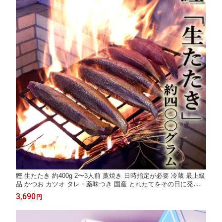
鰹 生たたき 約400g 2〜3人前 藁焼き 日時指定が必要 冷蔵 最上級
品 かつお カツオ タレ・薬味つき 国産 とれたてをその日に発送
丸竹商店 [Qok4] ギフト プレゼント お祝い お返し ご自宅用
3,690
円