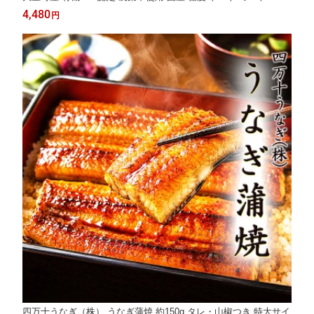
高級 健康 安心安全 ギフト プレゼント はるひ畑 ジュース ゼリー
4,480
円
四万十うなぎ（株） うなぎ蒲焼 約150g タレ・山椒つき 特大サイ