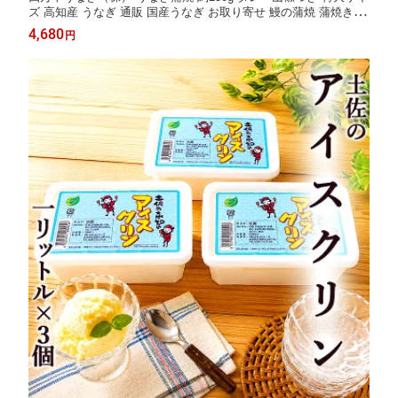
ズ 高知産 うなぎ 通販 国産うなぎ お取り寄せ 鰻の蒲焼 蒲焼き う
なぎ 冷凍 ギフト 国産シラスウナギ使用 タレ 四万十川 高知 四万
4,680
円
十産 土用の丑の日 父の日 お中元 敬老の日 お歳暮