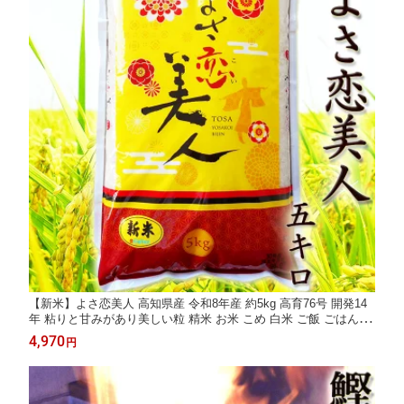
【新米】よさ恋美人 高知県産 令和8年産 約5kg 高育76号 開発14
年 粘りと甘みがあり美しい粒 精米 お米 こめ 白米 ご飯 ごはん お
にぎり ギフト プレゼント 産地直送 銀シャリ
4,970
円