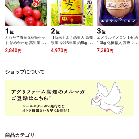
1
2
3
位
位
位
とれたて野菜 8種類セッ
【新米】よさ恋美人 高知
エメラルドメロン 1玉 約
ト 詰め合わせ 高知産 レ
県産 令和8年産 約5kg 高
1.3kg 化粧箱入 高級マス
シピ・追加機能付き 送料
育76号 開発14年 粘りと
クメロン 送料無料 ギフ
2,840
4,970
7,380
円
円
円
無料 新鮮 お取り寄せ 地
甘みがあり美しい粒 精米
ト プレゼント 産地直送
元産 たまご 木綿豆腐 ギ
お米 こめ 白米 ご飯 ごは
最高級 内祝い 出産祝い
フト お土産 産地直送 産
ん おにぎり ギフト プレ
結婚祝い お祝い お返し
直 詰め合わせ クール便
ゼント 産地直送 銀シャ
ご自宅用
ショップについて
新鮮 葉物 根菜 香味 定番
リ
野菜 翌日発送も可
商品カテゴリ