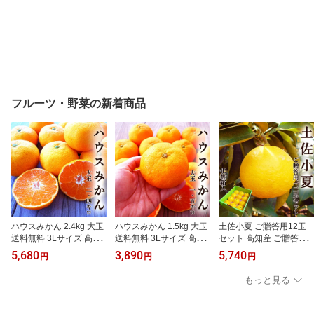
フルーツ・野菜の新着商品
ハウスみかん 2.4kg 大玉
ハウスみかん 1.5kg 大玉
土佐小夏 ご贈答用12玉
送料無料 3Lサイズ 高知
送料無料 3Lサイズ 高知
セット 高知産 ご贈答用 L
県山北産 光センサー選果
県山北産 光センサー選果
サイズ 光センサー選果
5,680
3,890
5,740
円
円
円
温室栽培 温州みかん ミ
温室栽培 温州みかん ミ
化粧箱入 送料無料 小夏
カン 濃厚 糖度 プレゼン
カン 濃厚 糖度 プレゼン
こなつ ニューサマーオレ
もっと見る
ト ギフト お中元 父の日
ト ギフト お中元 父の日
ンジ 日向夏 糖度 酸度 ギ
フト プレゼント 母の日
お中元 フルーツ みかん