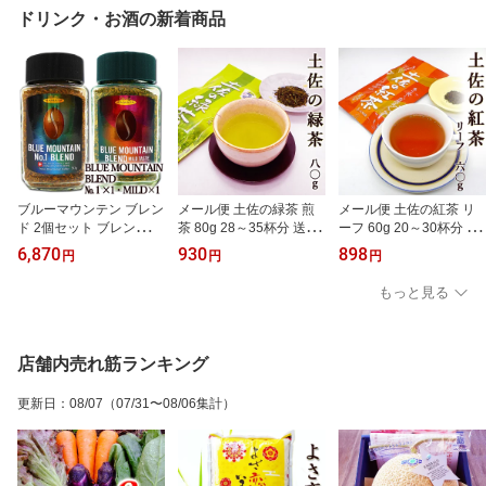
ドリンク・お酒の新着商品
ブルーマウンテン ブレン
メール便 土佐の緑茶 煎
メール便 土佐の紅茶 リ
ド 2個セット ブレンドN
茶 80g 28～35杯分 送料
ーフ 60g 20～30杯分 送
o.1×1個 マイルドテイス
無料 高知産茶葉100% 土
料無料 高知産茶葉100%
6,870
930
898
円
円
円
ト×1個 ブルーマウンテ
佐茶 国産 茶葉 高知産10
和紅茶 国産紅茶 茶葉 高
ンNo.1 30％配合 インス
0％ 苦味が少ない 渋くな
知産100％ ストレートテ
もっと見る
タントコーヒー ハマヤ H
い 甘み 香り豊か 日本茶
ィー 渋くない 甘み 香り
AMAYA blue mountain bl
ギフト お取り寄せ
豊か 日本茶 ギフト お取
end 1924年創業 本格ブ
り寄せ
ルマン ジャマイカ ブル
店舗内売れ筋ランキング
ーマウンテン山脈
更新日
：
08/07
（07/31〜08/06集計）