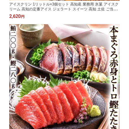
アイスクリン 1リットル×3個セット 高知産 業務用 氷菓 アイスク
リーム 高知の定番アイス ジェラート スイーツ 高知 土佐 ご当地
アイス よさこい 屋台 移動式店舗 パラソル 昔懐かしい味 ギフト
2,620
円
プレゼント サメウラフーズ