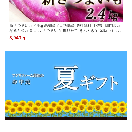
新さつまいも 2.4kg 高知産又は徳島産 送料無料 土佐紅 鳴門金時
なると金時 新いも さつまいも 掘りたて きんとき芋 金時いも 高
系14号 焼き芋 天ぷら 芋天 蒸し芋 大学芋
3,940
円