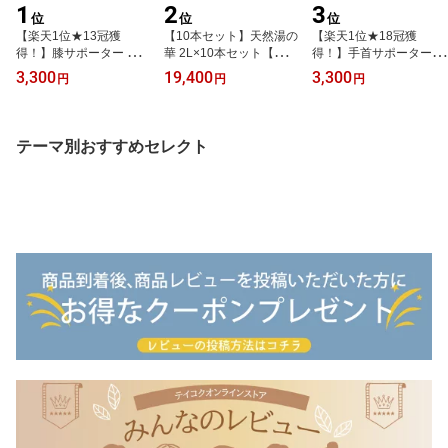
1
2
3
位
位
位
【楽天1位★13冠獲
【10本セット】天然湯の
【楽天1位★18冠獲
得！】膝サポーター スポ
華 2L×10本セット【神秘
得！】手首サポーター 産
ーツ ひざ 関節痛 柔らか
のにごり湯】【赤ちゃん
後 腱鞘炎 子育て 育児 保
3,300
19,400
3,300
円
円
円
い 締め付けない 膝の痛
も安心の天然入浴剤】
温 痛み 女性 男性 高齢者
み 左右兼用 片足1枚入り
《入浴剤》
関節痛 温め ゴルフ イフ
イフミック IFMC. 夏用
ミック IFMC. 締め付けな
保温 冷え対策 高齢者 転
い 1枚入り 固定 冷え対策
テーマ別おすすめセレクト
倒防止 変形性膝関節症
テニス スポーツ 手首
女性用 男性用 半月板損
《サポーター》
傷 痛み《サポーター》