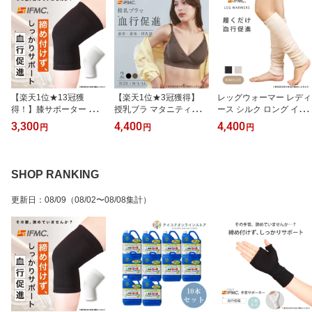
【楽天1位★13冠獲
【楽天1位★3冠獲得】
レッグウォーマー レディ
得！】膝サポーター スポ
授乳ブラ マタニティブラ
ース シルク ロング イフ
ーツ ひざ 関節痛 柔らか
前開き 垂れ防止 授乳 ブ
ミック IFMC. ゆったり
3,300
4,400
4,400
円
円
円
い 締め付けない 膝の痛
ラ 下着 マタニティ ブラ
《衣類》
み 左右兼用 片足1枚入り
ジャー マタニティブラジ
イフミック IFMC. 夏用
ャー ノンワイヤー 育乳
保温 冷え対策 高齢者 転
妊婦 脇高ブラ フロント
SHOP RANKING
倒防止 変形性膝関節症
オープン クロスオープン
女性用 男性用 半月板損
血行促進 イフミック IFM
更新日
：
08/09
（08/02〜08/08集計）
傷 痛み《サポーター》
C.《衣類》