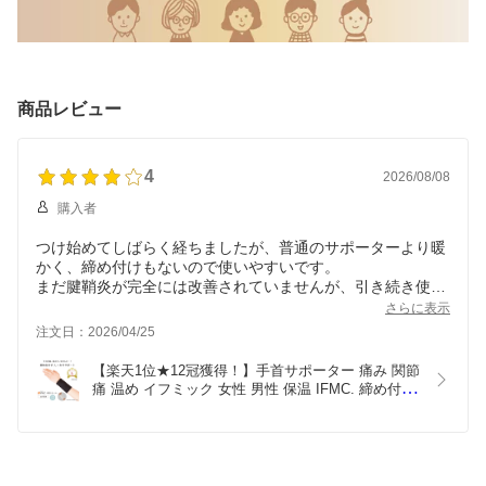
商品レビュー
4
2026/08/08
購入者
つけ始めてしばらく経ちましたが、普通のサポーターより暖
かく、締め付けもないので使いやすいです。
まだ腱鞘炎が完全には改善されていませんが、引き続き使っ
ていこうと思います。
さらに表示
夏場は暑いので、あまりつけられません。
注文日：2026/04/25
【楽天1位★12冠獲得！】手首サポーター 痛み 関節
痛 温め イフミック 女性 男性 保温 IFMC. 締め付け
ない 2枚入り 固定 育児 冷え対策 腱鞘炎 手首 水仕
事 高齢者 テニス ゴルフスポーツ《サポーター》