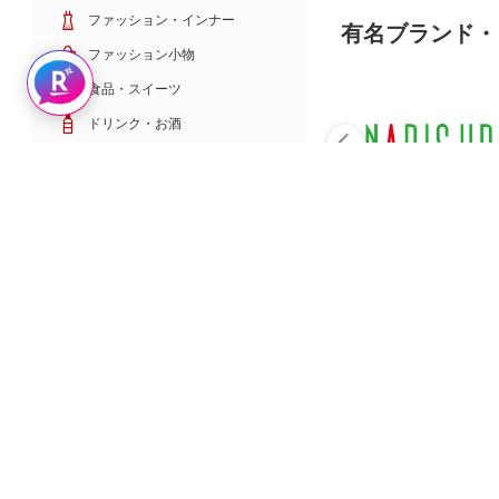
ファッション・インナー
有名ブランド・
ファッション小物
Rakuten AIで探す
食品・スイーツ
ドリンク・お酒
日用雑貨・キッチン用品
コスメ・健康・医薬品
キッズ・ベビー・玩具
家電・TV・カメラ
PC・スマホ・通信
スポーツ・ゴルフ
車・バイク
インテリア・寝具・収納
ペット・花・DIY工具
サービス・リフォーム