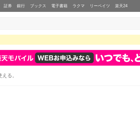
証券
銀行
ブックス
電子書籍
ラクマ
リーベイツ
楽天24
使える。