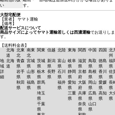
い
す。
大型宅配便
【業者】 ヤマト運輸
【備考】
配送サービスについて
商品サイズによってヤマト運輸若しくは西濃運輸
でお送りしま
す。
【送料料金表】
北海
北東
南東
関東
信越
北陸
東海
関西
中国
四国
北
道
北
北
州
地
北海
青森
宮城
茨城
新潟
富山
岐阜
滋賀
鳥取
徳島
福
域
道
県
県
県
県
県
県
県
県
県
詳
岩手
山形
栃木
長野
石川
静岡
京都
島根
香川
佐
細
県
県
県
県
県
県
府
県
県
秋田
福島
群馬
福井
愛知
大阪
岡山
愛媛
長
県
県
県
県
県
府
県
県
埼玉
三重
兵庫
広島
高知
大
県
県
県
県
県
千葉
奈良
山口
県
県
県
東京
和歌