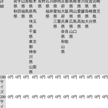
詳
岩手
山形
栃木
長野
石川
静岡
京都
島根
香川
佐賀
宮崎
細
県
県
県
県
県
県
府
県
県
県
県
秋田
福島
群馬
福井
愛知
大阪
岡山
愛媛
長崎
鹿児
県
県
県
県
県
府
県
県
県
島
埼玉
三重
兵庫
広島
高知
大分
県
県
県
県
県
県
県
千葉
奈良
山口
県
県
県
東京
和歌
都
山
神奈
県
川
県
山梨
県
180
0円
0円
0円
0円
0円
0円
0円
0円
0円
0円
0円
0円
0円
サ
イ
ズ
200
0円
0円
0円
0円
0円
0円
0円
0円
0円
0円
0円
0円
0円
サ
イ