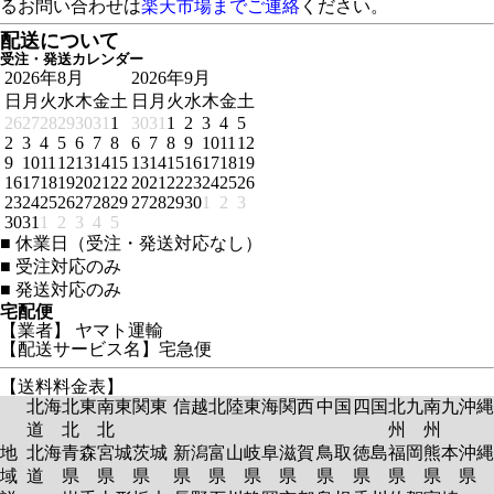
るお問い合わせは
楽天市場までご連絡
ください。
配送について
受注・発送カレンダー
2026年8月
2026年9月
日
月
火
水
木
金
土
日
月
火
水
木
金
土
26
27
28
29
30
31
1
30
31
1
2
3
4
5
2
3
4
5
6
7
8
6
7
8
9
10
11
12
9
10
11
12
13
14
15
13
14
15
16
17
18
19
16
17
18
19
20
21
22
20
21
22
23
24
25
26
23
24
25
26
27
28
29
27
28
29
30
1
2
3
30
31
1
2
3
4
5
■
休業日（受注・発送対応なし）
■
受注対応のみ
■
発送対応のみ
宅配便
【業者】 ヤマト運輸
【配送サービス名】宅急便
【送料料金表】
北海
北東
南東
関東
信越
北陸
東海
関西
中国
四国
北九
南九
沖縄
道
北
北
州
州
地
北海
青森
宮城
茨城
新潟
富山
岐阜
滋賀
鳥取
徳島
福岡
熊本
沖縄
域
道
県
県
県
県
県
県
県
県
県
県
県
県