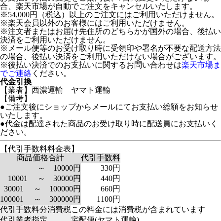
合、楽天市場が自動でご注文をキャンセルいたします。
※54,000円（税込）以上のご注文にはご利用いただけません。
※楽天会員以外のお客様にはご利用いただけません。
※注文者またはお届け先住所のどちらかが国外の場合、後払い
決済をご利用いただけません。
※メール便等のお受け取り時に受領印や署名が不要な配送方法
の場合、後払い決済をご利用いただけない場合がございます。
※後払い決済でのお支払いに関するお問い合わせは
楽天市場ま
でご連絡
ください。
代金引換
【業者】西濃運輸 ヤマト運輸
【備考】
●ご注文後にショップからメールにてお支払い総額をお知らせ
いたします。
●代金は配達された商品のお受け取り時に配送員にお支払いく
ださい。
【代引手数料料金表】
商品価格合計
代引手数料
～ 10000円
330円
10001 ～ 30000円
440円
30001 ～ 100000円
660円
100001 ～ 300000円
1100円
代引手数料分消費税
この料金には消費税が含まれています
代引業者指定
宅配便(ヤマト運輸)