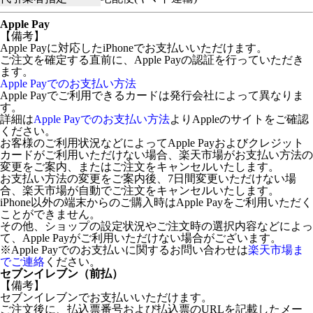
Apple Pay
【備考】
Apple Payに対応したiPhoneでお支払いいただけます。
ご注文を確定する直前に、Apple Payの認証を行っていただき
ます。
Apple Payでのお支払い方法
Apple Payでご利用できるカードは発行会社によって異なりま
す。
詳細は
Apple Payでのお支払い方法
よりAppleのサイトをご確認
ください。
お客様のご利用状況などによってApple Payおよびクレジット
カードがご利用いただけない場合、楽天市場がお支払い方法の
変更をご案内、またはご注文をキャンセルいたします。
お支払い方法の変更をご案内後、7日間変更いただけない場
合、楽天市場が自動でご注文をキャンセルいたします。
iPhone以外の端末からのご購入時はApple Payをご利用いただく
ことができません。
その他、ショップの設定状況やご注文時の選択内容などによっ
て、Apple Payがご利用いただけない場合がございます。
※Apple Payでのお支払いに関するお問い合わせは
楽天市場ま
でご連絡
ください。
セブンイレブン（前払）
【備考】
セブンイレブンでお支払いいただけます。
ご注文後に、払込票番号および払込票のURLを記載したメー