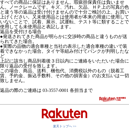
すべての商品に保証はありません。瑕疵担保責任は負いませ
ん。ノークレームです。キズ、汚れ、欠品、ＨＰ上の写真の色
と違う等の返品は受け付けませんので十分ご検討の上、お買い
上げください。又未使用品とは使用者が本来の用途に使用して
いないことで、試着、展示、試運転、テスト等に類することで
使用しても未使用品と表記します。
返品を受付ける場合
●発送されてきた商品が明らかに交渉時の商品と違うものが送
られてきた場合。
●実際の品物の適合車種と当社の表示した適合車種の違いで装
着できなかった場合。タイヤ等組み付けてパンクが判明したな
ど
上記に該当し商品到着後３日以内にご連絡をいただいた場合に
限り返品の受付を致します。
この場合、商品、送料、梱包代、消費税以外のもの（脱着工
賃、予約金、振込手数料、その他の損害金）のお支払いは一切
致しません。
返品の際のご連絡は 03-3557-0001 各担当まで
楽天トップへ >>