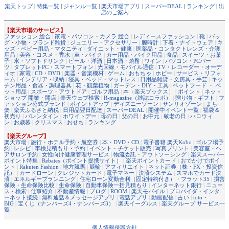
楽天トップ
|
特集一覧
|
ジャンル一覧
|
楽天市場アプリ
|
スーパーDEAL
|
ランキング
|
出
店のご案内
【楽天市場のサービス】
ファッション 総合
|
家電・パソコン・カメラ 総合
|
レディースファッション
|
靴
|
バッ
グ・小物・ブランド雑貨
|
ジュエリー・アクセサリー
|
腕時計
|
下着・ナイトウェア
|
キ
ッズ・ベビー用品・マタニティ
|
ダイエット・健康
|
医薬品・コンタクトレンズ・介護
用品
|
美容・コスメ・香水
|
車・バイク
|
カー用品・バイク用品
|
食品
|
スイーツ・お菓
子
|
水・ソフトドリンク
|
ビール・洋酒
|
日本酒・焼酎
|
ワイン
|
パソコン・PCパー
ツ
|
タブレットPC・スマートフォン
|
光回線・モバイル通信
|
TV・レコーダー・オーデ
ィオ
|
家電
|
CD・DVD
|
楽器・音楽機材
|
ゲーム
|
おもちゃ
|
ホビー
|
サービス・リフォ
ーム
|
インテリア・収納
|
寝具・ベッド・マットレス
|
日用品雑貨・文房具・手芸
|
キッ
チン用品・食器・調理器具
|
花・観葉植物
|
ガーデン・DIY・工具
|
ペットフード ・ ペ
ット用品
|
スポーツ・アウトドア
|
ゴルフ用品
|
本
（
楽天ブックス
） |
ポイント
|
ネット
ショップ 開業・開店
|
楽天ウェブ検索
|
R-magazine（雑誌コラボ）
|
贈り物・ギフト
|
フ
ァッション公式ブランド
|
ポイントアップ
|
ディズニーゾーン
|
サンリオゾーン
|
まち
楽
|
楽天ふるさと納税
|
日用品翌日配達
|
スーパーDEAL
|
開催中イベント一覧
|
福袋＆
初売り
|
バレンタイン
|
ホワイトデー
|
母の日
|
父の日
|
お中元
|
敬老の日
|
ハロウィ
ン
|
お歳暮
|
クリスマス
|
おせち
|
ランキング
【楽天グループ】
楽天市場
|
旅行・ホテル予約・航空券
|
本・DVD・CD
|
電子書籍 楽天Kobo
|
ゴルフ場予
約
|
レシピ
|
車検見積もり・予約
|
イベント・チケット販売
|
写真プリント
|
美容室・ヘ
アサロン予約
|
女性向け健康管理サービス
|
物流委託・アウトソーシング
|
楽天スーパー
ポイント特集
|
Rebates（ポイント提携サイト）
|
楽天ポイントカード
|
おでかけでポイ
ント
|
Rakuten Fashion
|
地方競馬
|
競輪
|
アフィリエイト
|
ネット証券（株・FX・投資信
託）
|
カードローン
|
クレジットカード
|
電子マネー
|
決済システム
|
スマホでカード決
済
|
エネルギープランニング
|
住宅ローン変動金利（固定特約付き）・フラット35
|
損害
保険・生命保険比較
|
生命保険
|
自動車保険一括見積もり
|
インターネット銀行
|
ニュー
ス・検索
|
仕事紹介
|
不動産情報
|
ブログ
|
ROOM
|
楽天モバイル
|
プロバイダ・インタ
ーネット接続
|
無料通話＆メッセージアプリ
|
電話アプリ
|
動画配信
|
占い
|
toto・
BIG
|
宝くじ（ナンバーズ4・ナンバーズ3）
|
楽天イーグルス
|
楽天グループ サービス一
覧
個人情報保護方針