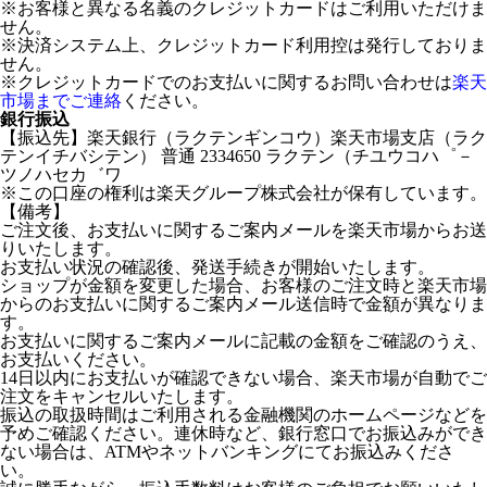
※お客様と異なる名義のクレジットカードはご利用いただけま
せん。
※決済システム上、クレジットカード利用控は発行しておりま
せん。
※クレジットカードでのお支払いに関するお問い合わせは
楽天
市場までご連絡
ください。
銀行振込
【振込先】楽天銀行（ラクテンギンコウ）楽天市場支店（ラク
テンイチバシテン） 普通 2334650 ラクテン（チユウコハ゜－
ツノハセカ゛ワ
※この口座の権利は楽天グループ株式会社が保有しています。
【備考】
ご注文後、お支払いに関するご案内メールを楽天市場からお送
りいたします。
お支払い状況の確認後、発送手続きが開始いたします。
ショップが金額を変更した場合、お客様のご注文時と楽天市場
からのお支払いに関するご案内メール送信時で金額が異なりま
す。
お支払いに関するご案内メールに記載の金額をご確認のうえ、
お支払いください。
14日以内にお支払いが確認できない場合、楽天市場が自動でご
注文をキャンセルいたします。
振込の取扱時間はご利用される金融機関のホームページなどを
予めご確認ください。連休時など、銀行窓口でお振込みができ
ない場合は、ATMやネットバンキングにてお振込みくださ
い。