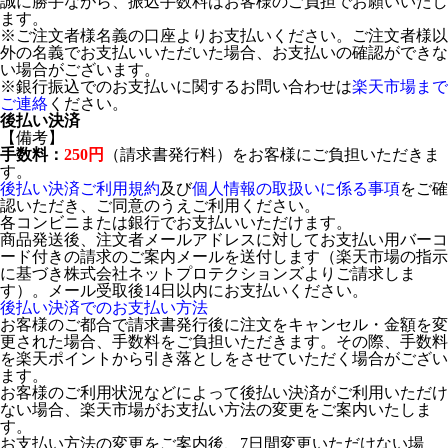
誠に勝手ながら、振込手数料はお客様のご負担でお願いいたし
ます。
※ご注文者様名義の口座よりお支払いください。ご注文者様以
外の名義でお支払いいただいた場合、お支払いの確認ができな
い場合がございます。
※銀行振込でのお支払いに関するお問い合わせは
楽天市場まで
ご連絡
ください。
後払い決済
【備考】
手数料：
250円
（請求書発行料）をお客様にご負担いただきま
す。
後払い決済ご利用規約
及び
個人情報の取扱いに係る事項
をご確
認いただき、ご同意のうえご利用ください。
各コンビニまたは銀行でお支払いいただけます。
商品発送後、注文者メールアドレスに対してお支払い用バーコ
ード付きの請求のご案内メールを送付します（楽天市場の指示
に基づき株式会社ネットプロテクションズよりご請求しま
す）。メール受取後14日以内にお支払いください。
後払い決済でのお支払い方法
お客様のご都合で請求書発行後に注文をキャンセル・金額を変
更された場合、手数料をご負担いただきます。その際、手数料
を楽天ポイントから引き落としをさせていただく場合がござい
ます。
お客様のご利用状況などによって後払い決済がご利用いただけ
ない場合、楽天市場がお支払い方法の変更をご案内いたしま
す。
お支払い方法の変更をご案内後、7日間変更いただけない場