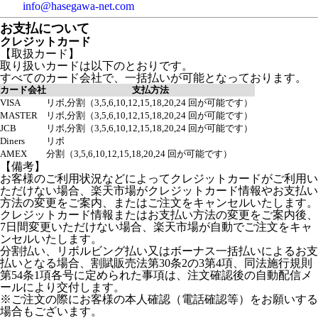
info@hasegawa-net.com
お支払について
クレジットカード
【取扱カード】
取り扱いカードは以下のとおりです。
すべてのカード会社で、一括払いが可能となっております。
カード会社
支払方法
VISA
リボ,分割（3,5,6,10,12,15,18,20,24 回が可能です）
MASTER
リボ,分割（3,5,6,10,12,15,18,20,24 回が可能です）
JCB
リボ,分割（3,5,6,10,12,15,18,20,24 回が可能です）
Diners
リボ
AMEX
分割（3,5,6,10,12,15,18,20,24 回が可能です）
【備考】
お客様のご利用状況などによってクレジットカードがご利用い
ただけない場合、楽天市場がクレジットカード情報やお支払い
方法の変更をご案内、またはご注文をキャンセルいたします。
クレジットカード情報またはお支払い方法の変更をご案内後、
7日間変更いただけない場合、楽天市場が自動でご注文をキャ
ンセルいたします。
分割払い、リボルビング払い又はボーナス一括払いによるお支
払いとなる場合、割賦販売法第30条2の3第4項、同法施行規則
第54条1項各号に定められた事項は、注文確認後の自動配信メ
ールにより交付します。
※ご注文の際にお客様の本人確認（電話確認等）をお願いする
場合もございます。