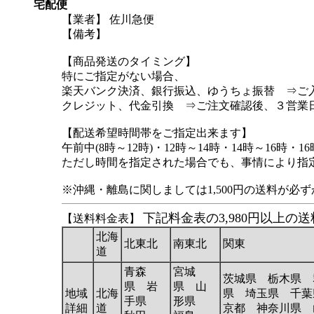
宅配便
【業者】 佐川急便
【備考】
【商品発送のタイミング】
特にご指定がない場合、
楽天バンク決済、銀行振込、ゆうちょ振替 ⇒ご
クレジット、代金引換 ⇒ご注文確認後、３営業
【配送希望時間帯をご指定出来ます】
午前中(8時～12時)・12時～14時・14時～16時・16
ただし時間を指定された場合でも、事情により指
※沖縄・離島に関しましては1,500円の送料が必
下記料金表の3,980円以上
【送料料金表】
北海
北東北
南東北
関東
道
青森
宮城
茨城県 栃木県 
県 岩
県 山
地域
北海
県 埼玉県 千葉
手県
形県
詳細
道
京都 神奈川県 