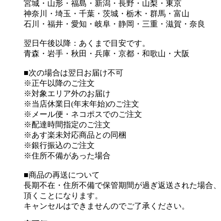
宮城・山形・福島・新潟・長野・山梨・東京
神奈川・埼玉・千葉・茨城・栃木・群馬・富山
石川・福井・愛知・岐阜・静岡・三重・滋賀・奈良
翌日午後以降：あくまで目安です。
青森・岩手・秋田・兵庫・京都・和歌山・大阪
■次の場合は翌日お届け不可
※正午以降のご注文
※対象エリア外のお届け
※当店休業日(年末年始)のご注文
※メール便・ネコポスでのご注文
※配達時間指定のご注文
※あす楽未対応商品との同梱
※銀行振込のご注文
※住所不備があった場合
■商品の再送について
長期不在・住所不備で保管期間が過ぎ返送された場合、返送
頂くことになります。
キャンセルはできませんのでご了承ください。