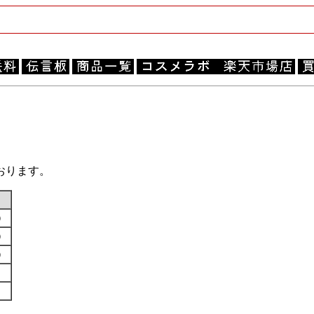
おります。
す）
す）
す）