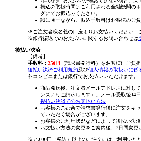
7日以内にお支払いが確認できない場合、楽
振込の取扱時間はご利用される金融機関のホ
グにてお振込みください。
誠に勝手ながら、振込手数料はお客様のご負
※ご注文者様名義の口座よりお支払いください。
※銀行振込でのお支払いに関するお問い合わせは
後払い決済
【備考】
手数料：
250円
（請求書発行料）をお客様にご負担
後払い決済ご利用規約
及び
個人情報の取扱いに係
各コンビニまたは銀行でお支払いいただけます。
商品発送後、注文者メールアドレスに対して
ンズよりご請求します）。メール受取後14
後払い決済でのお支払い方法
お客様のご都合で請求書発行後に注文をキャ
ていただく場合がございます。
お客様のご利用状況などによって後払い決済
お支払い方法の変更をご案内後、7日間変更
※54,000円（税込）以上のご注文にはご利用いた