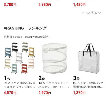
ILLEHEM リレヘム イン
ト 19 W m00405840 AN
18 cm m00594336 PLO
3,780
2,980
1,480
円
円
円
テリア 家具 収納 ソファ
SLUTA アンスルータ
MMONTRAD プロムモン
ベッド ソファ ソファベ
トレード
もっと見る
ッド用部品 おしゃれ シ
ンプル 北欧 かわいい
■RANKING ランキング
更新日
：
08/08
（08/01〜08/07集計）
1
2
3
位
位
位
IKEA イケア RASKOG ロ
IKEA イケア ランドリー
IKEA イケア 収納バッグ
ースコグ ワゴン 28x38x
バスケット ホワイト 79L
透明 65x22x65cm d9018
61cm 小サイズ キッチン
m40522050 FYLLEN フ
7753 DIMPA ディムパ 雑
4,570
2,970
1,370
円
円
円
ワゴン 3段 キャスター付
ィレン インテリア バス
貨 小物 かばん エコバッ
き v0055 インテリア 寝
ルーム収納 収納家具 ラ
グ ショッピングバッグ
具 収納 収納家具 キッチ
ンドリーボックス バスケ
おしゃれ シンプル 北欧