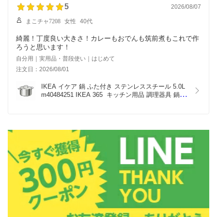
5
2026/08/07
まこチャ7208
女性
40代
綺麗！丁度良い大きさ！カレーもおでんも筑前煮もこれで作
ろうと思います！
自分用｜実用品・普段使い｜はじめて
注文日：2026/08/01
IKEA イケア 鍋 ふた付き ステンレススチール 5.0L 
m40484251 IKEA 365  キッチン用品 調理器具 鍋 
フライパン なべ 両手鍋 おしゃれ シンプル 北欧 か
わいい