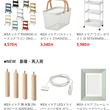
IKEA イケア RASKOG ロ
IKEA イケア バスケット
IKEA イケア ワゴン ホワ
ースコグ ワゴン 28x38x
ホワイト 27x42x23cm m
イト 白 50.5x30x83cm
61cm 小サイズ キッチン
90530397 RISATORP リ
キャスター付き n904657
4,570
3,340
5,980
円
円
円
ワゴン 3段 キャスター付
ーサトルプ 日用品雑貨
35 NISSAFORS ニッサ
き v0055 インテリア 寝
生活雑貨 収納用品 かご
フォース インテリア 収
具 収納 収納家具 キッチ
おしゃれ シンプル 北欧
納家具 キッチン収納 キ
ン収納 キッチンワゴン
かわいい
ッチンワゴン おしゃれ
■NEW 新着・再入荷
おしゃれ シンプル 北欧
シンプル 北欧 かわいい
かわいい
カート
IKEA イケア 脚 木製 20c
IKEA イケア LEDドライ
IKEA イケア フレーム ペ
m 4ピース m20518426 L
バー コード付き ホワイ
ールグレーグリーン 13x