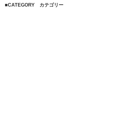
ン収納 キッチンワゴン
ット 洗濯かご おしゃれ
かわいい
■CATEGORY カテゴリー
おしゃれ シンプル 北欧
シンプル 北欧 かわいい
かわいい