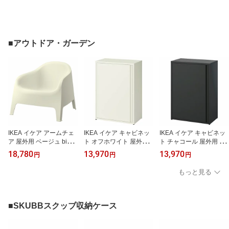
■アウトドア・ガーデン
IKEA イケア アームチェ
IKEA イケア キャビネッ
IKEA イケア キャビネッ
ア 屋外用 ベージュ big30
ト オフホワイト 屋外用
ト チャコール 屋外用 室
575812 SKARPO スカル
室内 60x35x86cm big30
内 60x35x86cm big6058
18,780
13,970
13,970
円
円
円
ポー アウトドア 花 ガー
584185 SUNDSO スンド
4184 SUNDSO スンドソ
デン DIY エクステリア
ソー アウトドア インテ
ー アウトドア インテリ
もっと見る
ガーデンファニチャー チ
リア 収納家具 キャビネ
ア 収納家具 キャビネッ
ェア おしゃれ シンプル
ット コンソール おしゃ
ト コンソール おしゃれ
北欧 かわいい
れ シンプル 北欧 かわい
シンプル 北欧 かわいい
い
■SKUBBスクッブ収納ケース