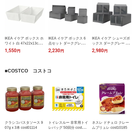
IKEA イケア ボックス ホ
IKEA イケア ボックス 6
IKEA イケア シューズボ
ワイト 白 47x22x13cm 2
点セット ダークグレー n
ックス ダークグレー 22x
ピース m90591946 SKU
00472957 SKUBB スク
34x16cm 4 ピース n004
1,550
2,230
2,980
円
円
円
BB スクッブ 日用品雑貨
ッブ 日用品雑貨 生活雑
72981 SKUBB スクッブ
生活雑貨 収納用品 衣類
貨 収納用品 衣類収納ボ
インテリア 玄関収納 下
収納ボックス おしゃれ
ックス 収納ケース おし
駄箱 シューズボックス
シンプル 北欧 かわいい
ゃれ シンプル 北欧 かわ
収納ケース おしゃれ シ
■COSTCO コストコ
いい
ンプル 北欧 かわいい
クラシコパスタソース 9
トイレスルー 非常用トイ
ネスレ ドチェロ クレー
07g x 3本 cost01114
レバッグ 50回分 cost101
ムブリュレ cost10185