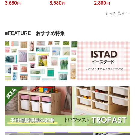
010
3,680
3,580
2,880
円
円
円
もっと見る
■FEATURE おすすめ特集