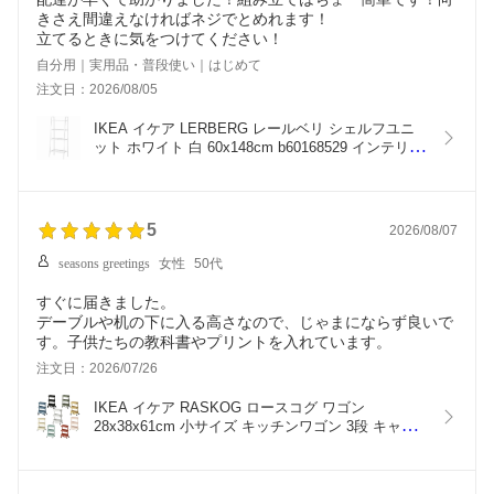
きさえ間違えなければネジでとめれます！
立てるときに気をつけてください！
自分用｜実用品・普段使い｜はじめて
注文日：2026/08/05
IKEA イケア LERBERG レールベリ シェルフユニ
ット ホワイト 白 60x148cm b60168529 インテリア 
収納家具 シェルフ おしゃれ シンプル 北欧 かわい
い
5
2026/08/07
seasons greetings
女性
50代
すぐに届きました。
デーブルや机の下に入る高さなので、じゃまにならず良いで
す。子供たちの教科書やプリントを入れています。
注文日：2026/07/26
IKEA イケア RASKOG ロースコグ ワゴン 
28x38x61cm 小サイズ キッチンワゴン 3段 キャス
ター付き v0055  インテリア 寝具 収納 収納家具 キ
ッチン収納 キッチンワゴン おしゃれ シンプル 北欧 
かわいい