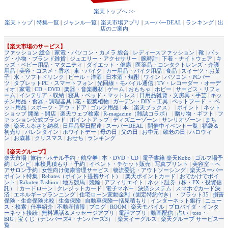
楽天トップへ >>
楽天トップ
|
特集一覧
|
ジャンル一覧
|
楽天市場アプリ
|
スーパーDEAL
|
ランキング
|
出
店のご案内
【楽天市場のサービス】
ファッション 総合
|
家電・パソコン・カメラ 総合
|
レディースファッション
|
靴
|
バッ
グ・小物・ブランド雑貨
|
ジュエリー・アクセサリー
|
腕時計
|
下着・ナイトウェア
|
キ
ッズ・ベビー用品・マタニティ
|
ダイエット・健康
|
医薬品・コンタクトレンズ・介護
用品
|
美容・コスメ・香水
|
車・バイク
|
カー用品・バイク用品
|
食品
|
スイーツ・お菓
子
|
水・ソフトドリンク
|
ビール・洋酒
|
日本酒・焼酎
|
ワイン
|
パソコン・PCパー
ツ
|
タブレットPC・スマートフォン
|
光回線・モバイル通信
|
TV・レコーダー・オーデ
ィオ
|
家電
|
CD・DVD
|
楽器・音楽機材
|
ゲーム
|
おもちゃ
|
ホビー
|
サービス・リフォ
ーム
|
インテリア・収納
|
寝具・ベッド・マットレス
|
日用品雑貨・文房具・手芸
|
キッ
チン用品・食器・調理器具
|
花・観葉植物
|
ガーデン・DIY・工具
|
ペットフード ・ ペ
ット用品
|
スポーツ・アウトドア
|
ゴルフ用品
|
本
（
楽天ブックス
） |
ポイント
|
ネット
ショップ 開業・開店
|
楽天ウェブ検索
|
R-magazine（雑誌コラボ）
|
贈り物・ギフト
|
フ
ァッション公式ブランド
|
ポイントアップ
|
ディズニーゾーン
|
サンリオゾーン
|
まち
楽
|
楽天ふるさと納税
|
日用品翌日配達
|
スーパーDEAL
|
開催中イベント一覧
|
福袋＆
初売り
|
バレンタイン
|
ホワイトデー
|
母の日
|
父の日
|
お中元
|
敬老の日
|
ハロウィ
ン
|
お歳暮
|
クリスマス
|
おせち
|
ランキング
【楽天グループ】
楽天市場
|
旅行・ホテル予約・航空券
|
本・DVD・CD
|
電子書籍 楽天Kobo
|
ゴルフ場予
約
|
レシピ
|
車検見積もり・予約
|
イベント・チケット販売
|
写真プリント
|
美容室・ヘ
アサロン予約
|
女性向け健康管理サービス
|
物流委託・アウトソーシング
|
楽天スーパー
ポイント特集
|
Rebates（ポイント提携サイト）
|
楽天ポイントカード
|
おでかけでポイ
ント
|
Rakuten Fashion
|
地方競馬
|
競輪
|
アフィリエイト
|
ネット証券（株・FX・投資信
託）
|
カードローン
|
クレジットカード
|
電子マネー
|
決済システム
|
スマホでカード決
済
|
エネルギープランニング
|
住宅ローン変動金利（固定特約付き）・フラット35
|
損害
保険・生命保険比較
|
生命保険
|
自動車保険一括見積もり
|
インターネット銀行
|
ニュー
ス・検索
|
仕事紹介
|
不動産情報
|
ブログ
|
ROOM
|
楽天モバイル
|
プロバイダ・インタ
ーネット接続
|
無料通話＆メッセージアプリ
|
電話アプリ
|
動画配信
|
占い
|
toto・
BIG
|
宝くじ（ナンバーズ4・ナンバーズ3）
|
楽天イーグルス
|
楽天グループ サービス一
覧