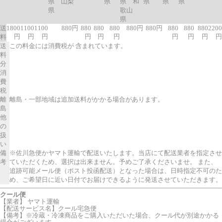
県 山梨
県
県 和
県
県
県
県
歌山
県
送
1800
1100
1100
880円
880
880
880
880円
880円
880
880
880
2200
円
円
円
円
円
円
円
円
円
円
料
送
この料金には消費税が 含まれています。
料
分
消
費
税
離
離島・一部地域は追加送料がかかる場合があります。
島
他
の
扱
い
備
※佐川急便かヤマト運輸で配送いたします。当店にて配送業者を指定させ
考
ていただくため、選択は出来ません。予めご了承くださいませ。 また、
追跡可能メール便（ポスト投函配送）となった場合は、日時指定不可のた
め、ご希望日に近い日付でお届けできるように発送させていただきます。
クール便
【業者】 ヤマト運輸
【配送サービス名】クール宅急便
【備考】※冷蔵・冷凍商品をご購入いただいた場合、クール代が別途かかる