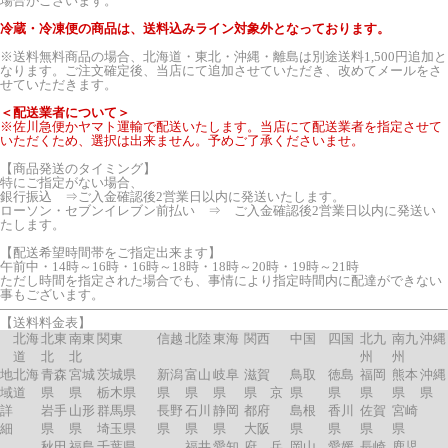
場合がございます。
冷蔵・冷凍便の商品は、送料込みライン対象外となっております。
※送料無料商品の場合、北海道・東北・沖縄・離島は別途送料1,500円追加と
なります。ご注文確定後、当店にて追加させていただき、改めてメールをさ
せていただきます。
＜配送業者について＞
※佐川急便かヤマト運輸で配送いたします。当店にて配送業者を指定させて
いただくため、選択は出来ません。予めご了承くださいませ。
【商品発送のタイミング】
特にご指定がない場合、
銀行振込 ⇒ご入金確認後2営業日以内に発送いたします。
ローソン・セブンイレブン前払い ⇒ ご入金確認後2営業日以内に発送い
たします。
【配送希望時間帯をご指定出来ます】
午前中・14時～16時・16時～18時・18時～20時・19時～21時
ただし時間を指定された場合でも、事情により指定時間内に配達ができない
事もございます。
【送料料金表】
北海
北東
南東
関東
信越
北陸
東海
関西
中国
四国
北九
南九
沖縄
道
北
北
州
州
地
北海
青森
宮城
茨城県
新潟
富山
岐阜
滋賀
鳥取
徳島
福岡
熊本
沖縄
域
道
県
県
栃木県
県
県
県
県 京
県
県
県
県
県
詳
岩手
山形
群馬県
長野
石川
静岡
都府
島根
香川
佐賀
宮崎
細
県
県
埼玉県
県
県
県
大阪
県
県
県
県
秋田
福島
千葉県
福井
愛知
府 兵
岡山
愛媛
長崎
鹿児