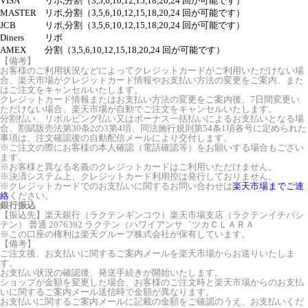
VISA
リボ,分割（3,5,6,10,12,15,18,20,24 回が可能です）
MASTER
リボ,分割（3,5,6,10,12,15,18,20,24 回が可能です）
JCB
リボ,分割（3,5,6,10,12,15,18,20,24 回が可能です）
Diners
リボ
AMEX
分割（3,5,6,10,12,15,18,20,24 回が可能です）
【備考】
お客様のご利用状況などによってクレジットカードがご利用いただけない場
合、楽天市場がクレジットカード情報やお支払い方法の変更をご案内、また
はご注文をキャンセルいたします。
クレジットカード情報またはお支払い方法の変更をご案内後、7日間変更い
ただけない場合、楽天市場が自動でご注文をキャンセルいたします。
分割払い、リボルビング払い又はボーナス一括払いによるお支払いとなる場
合、割賦販売法第30条2の3第4項、同法施行規則第54条1項各号に定められた
事項は、注文確認後の自動配信メールにより交付します。
※ご注文の際にお客様の本人確認（電話確認等）をお願いする場合もござい
ます。
※お客様と異なる名義のクレジットカードはご利用いただけません。
※決済システム上、クレジットカード利用控は発行しておりません。
※クレジットカードでのお支払いに関するお問い合わせは
楽天市場までご連
絡
ください。
銀行振込
【振込先】楽天銀行（ラクテンギンコウ）楽天市場支店（ラクテンイチバシ
テン） 普通 2076392 ラクテン（ハワイアンサ゛ツカＣＬＡＲＡ
※この口座の権利は楽天グループ株式会社が保有しています。
【備考】
ご注文後、お支払いに関するご案内メールを楽天市場からお送りいたしま
す。
お支払い状況の確認後、発送手続きが開始いたします。
ショップが金額を変更した場合、お客様のご注文時と楽天市場からのお支払
いに関するご案内メール送信時で金額が異なります。
お支払いに関するご案内メールに記載の金額をご確認のうえ、お支払いくだ