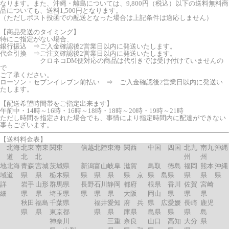
なります。また、沖縄・離島については、9,800円（税込）以下の送料無料商
品についても、送料1,500円となります。
（ただしポスト投函での配送となった場合は上記条件は適応しません）
【商品発送のタイミング】
特にご指定がない場合、
銀行振込 ⇒ご入金確認後2営業日以内に発送いたします。
代金引換 ⇒ご注文確認後2営業日以内に発送いたします。
クロネコDM便対応の商品は代引きでは受け付けていませんの
で
ご了承ください。
ローソン・セブンイレブン前払い ⇒ ご入金確認後2営業日以内に発送い
たします。
【配送希望時間帯をご指定出来ます】
午前中・14時～16時・16時～18時・18時～20時・19時～21時
ただし時間を指定された場合でも、事情により指定時間内に配達ができない
事もございます。
【送料料金表】
北海
北東
南東
関東
信越
北陸
東海
関西
中国
四国
北九
南九
沖縄
道
北
北
州
州
地
北海
青森
宮城
茨城県
新潟
富山
岐阜
滋賀
鳥取
徳島
福岡
熊本
沖縄
域
道
県
県
栃木県
県
県
県
県 京
県 島
県
県
県
県
詳
岩手
山形
群馬県
長野
石川
静岡
都府
根県
香川
佐賀
宮崎
細
県
県
埼玉県
県
県
県
大阪
岡山
県
県
県
秋田
福島
千葉県
福井
愛知
府 兵
県 広
愛媛
長崎
鹿児
県
県
東京都
県
県
庫県
島県
県
県
島
神奈川
三重
奈良
山口
高知
大分
県