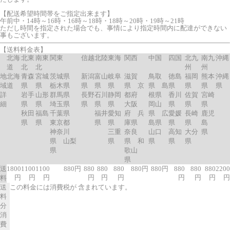
【配送希望時間帯をご指定出来ます】
午前中・14時～16時・16時～18時・18時～20時・19時～21時
ただし時間を指定された場合でも、事情により指定時間内に配達ができない
事もございます。
【送料料金表】
北海
北東
南東
関東
信越
北陸
東海
関西
中国
四国
北九
南九
沖縄
道
北
北
州
州
地
北海
青森
宮城
茨城県
新潟
富山
岐阜
滋賀
鳥取
徳島
福岡
熊本
沖縄
域
道
県
県
栃木県
県
県
県
県 京
県 島
県
県
県
県
詳
岩手
山形
群馬県
長野
石川
静岡
都府
根県
香川
佐賀
宮崎
細
県
県
埼玉県
県
県
県
大阪
岡山
県
県
県
秋田
福島
千葉県
福井
愛知
府 兵
県 広
愛媛
長崎
鹿児
県
県
東京都
県
県
庫県
島県
県
県
島
神奈川
三重
奈良
山口
高知
大分
県
県 山梨
県
県 和
県
県
県
県
歌山
県
送
1800
1100
1100
880円
880
880
880
880円
880円
880
880
880
2200
円
円
円
円
円
円
円
円
円
円
料
送
この料金には消費税が 含まれています。
料
分
消
費