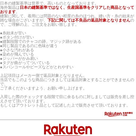
日本の縫製基準は世界で、高いものとなっております。
海外製品は
日本の縫製基準ではなく、生産国基準をクリアした商品となって
おります
。
縫製に関して、着用には問題のない程度の糸のほつれ、縫い方・糸の始末が
雑な場合がございますが、
下記に関しては不良品の返品対象となりません
の
で、ご理解の上、ご注文をお願い致します。
●糸始末が甘い
●ボタン付けが甘い
●縫製段階でのチャコの跡、マジック跡がある
●同じ製品であるのに色味が違う
●小さな汚れがある
●染めが飛んでいる
●ジッパーがかみ易い
●タグが曲がってついている
●スパンコールやビーズなどがとれやすい
上記項目はメーカー側で返品対象となりません。
当店でもこのような商品につきましては返品対象とすることができませんの
で、
ご了承くださいますよう、お願い申し上げます。
入荷した際のチェックする段階で目に余るものに対しましては販売を差し控
えさせて頂いております。
もしくはアウトレット品として記述した上で販売させて頂いております。