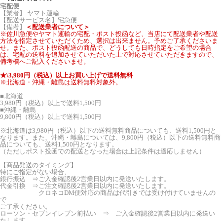
宅配便
【業者】 ヤマト運輸
【配送サービス名】宅急便
【備考】
＜配送業者について＞
※佐川急便やヤマト運輸の宅配・ポスト投函など、当店にて配送業者や配送
方法を指定させていただくため、選択は出来ません。予めご了承くださいま
せ。また、ポスト投函配送の商品で、どうしても日時指定をご希望の場合
は、宅配の送料を追加させていただいた上で対応させていただきますので、
備考欄へご記入くださいませ。
★\3,980円（税込）以上お買い上げで送料無料
※北海道・沖縄・離島は送料無料対象外。
■北海道
3,980円（税込）以上で送料1,500円
■沖縄・離島
9,800円（税込）以上で送料1,500円
※北海道は3,980円（税込）以下の送料無料商品についても、送料1,500円と
なります。また、沖縄・離島については、9,800円（税込）以下の送料無料商
品についても、送料1,500円となります。
（ただしポスト投函での配送となった場合は上記条件は適応しません）
【商品発送のタイミング】
特にご指定がない場合、
銀行振込 ⇒ご入金確認後2営業日以内に発送いたします。
代金引換 ⇒ご注文確認後2営業日以内に発送いたします。
クロネコDM便対応の商品は代引きでは受け付けていませんの
で
ご了承ください。
ローソン・セブンイレブン前払い ⇒ ご入金確認後2営業日以内に発送い
たします。