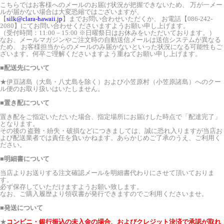
こちらではお客様へのメールのお届け状況が把握できないため、 万が一メー
ルが届かない場合は大変恐縮ではございますが、
【
silk@clara-hawaii.jp
】までお問い合わせいただくか、 お電話【086-242-
2080】にてお問い合わせくださいますようお願い申し上げます。
（受付時間：11:00－15:00 ※日曜祭日はお休みをいただいております。）
なお、メールマガジンやご注文時の自動送信メールは送信システムが異なる
ため、 お客様担当からのメールのみ届かないといった状況になる可能性もご
ざいます。何卒ご理解くださいますよう重ねてお願い申し上げます。
■配送先について
★伊豆諸島（大島・八丈島を除く）および小笠原村（小笠原諸島）へのクー
ル便のお取り扱いはいたしません。
■置き配について
置き配をご指定いただいた場合、指定場所にお届けした時点で「配達完了」
となります。
その後の 盗難・紛失・破損などにつきましては、誠に恐れ入りますが当店お
よび配送業者では責任を負いかねます。あらかじめご了承のうえ、ご利用く
ださい。
■明細書について
当店よりお送りする注文確認メールを明細書代わりにさせて頂いておりま
す。
必ず保存していただけますようお願い致します。
なお、ご購入履歴より領収書が発行できますのでご利用くださいませ。
■発送について
★
コンビニ・銀行振込の未入金の場合、およびクレジット決済で承認が取れ