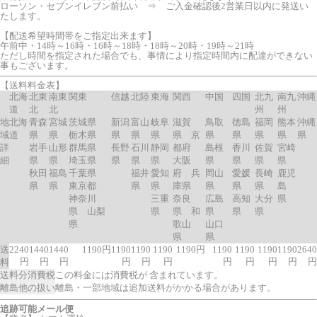
ローソン・セブンイレブン前払い ⇒ ご入金確認後2営業日以内に発送い
たします。
【配送希望時間帯をご指定出来ます】
午前中・14時～16時・16時～18時・18時～20時・19時～21時
ただし時間を指定された場合でも、事情により指定時間内に配達ができない
事もございます。
【送料料金表】
北海
北東
南東
関東
信越
北陸
東海
関西
中国
四国
北九
南九
沖縄
道
北
北
州
州
地
北海
青森
宮城
茨城県
新潟
富山
岐阜
滋賀
鳥取
徳島
福岡
熊本
沖縄
域
道
県
県
栃木県
県
県
県
県 京
県
県
県
県
県
詳
岩手
山形
群馬県
長野
石川
静岡
都府
島根
香川
佐賀
宮崎
細
県
県
埼玉県
県
県
県
大阪
県
県
県
県
秋田
福島
千葉県
福井
愛知
府 兵
岡山
愛媛
長崎
鹿児
県
県
東京都
県
県
庫県
県
県
県
島
神奈川
三重
奈良
広島
高知
大分
県
県 山梨
県
県 和
県
県
県
県
歌山
山口
県
県
送
2240
1440
1440
1190円
1190
1190
1190
1190円
1190
1190
1190
1190
2640
円
円
円
円
円
円
円
円
円
円
円
料
送料分消費税
この料金には消費税が 含まれています。
離島他の扱い
離島・一部地域は追加送料がかかる場合があります。
追跡可能メール便