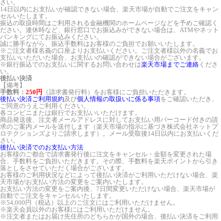
さい。
14日以内にお支払いが確認できない場合、楽天市場が自動でご注文をキャン
セルいたします。
振込の取扱時間はご利用される金融機関のホームページなどを予めご確認く
ださい。連休時など、銀行窓口でお振込みができない場合は、ATMやネット
バンキングにてお振込みください。
誠に勝手ながら、振込手数料はお客様のご負担でお願いいたします。
※ご注文者様名義の口座よりお支払いください。ご注文者様以外の名義でお
支払いいただいた場合、お支払いの確認ができない場合がございます。
※銀行振込でのお支払いに関するお問い合わせは
楽天市場までご連絡
くださ
い。
後払い決済
【備考】
手数料：
250円
（請求書発行料）をお客様にご負担いただきます。
後払い決済ご利用規約
及び
個人情報の取扱いに係る事項
をご確認いただき、
ご同意のうえご利用ください。
各コンビニまたは銀行でお支払いいただけます。
商品発送後、注文者メールアドレスに対してお支払い用バーコード付きの請
求のご案内メールを送付します（楽天市場の指示に基づき株式会社ネットプ
ロテクションズよりご請求します）。メール受取後14日以内にお支払いくだ
さい。
後払い決済でのお支払い方法
お客様のご都合で請求書発行後に注文をキャンセル・金額を変更された場
合、手数料をご負担いただきます。その際、手数料を楽天ポイントから引き
落としをさせていただく場合がございます。
お客様のご利用状況などによって後払い決済がご利用いただけない場合、楽
天市場がお支払い方法の変更をご案内いたします。
お支払い方法の変更をご案内後、7日間変更いただけない場合、楽天市場が
自動でご注文をキャンセルいたします。
※54,000円（税込）以上のご注文にはご利用いただけません。
※楽天会員以外のお客様にはご利用いただけません。
※注文者またはお届け先住所のどちらかが国外の場合、後払い決済をご利用