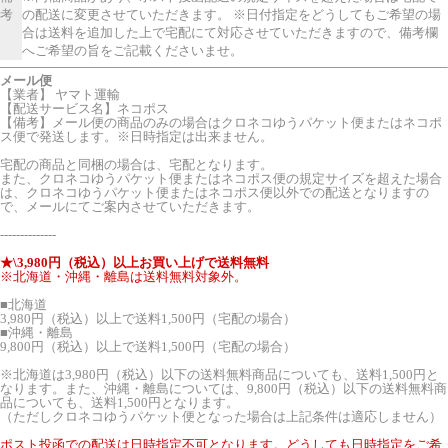
考
の配送に変更させていただきます。 ※日付指定をどうしてもご希望の場
合は送料を追加した上で宅配にて対応させていただきますので、備考欄
へご希望の旨をご記載くださいませ。
メール便
【業者】 ヤマト運輸
【配送サービス名】ネコポス
【備考】メール便の商品のみの場合はクロネコゆうパケット便またはネコポ
ス便で発送します。※日時指定は出来ません。
宅配の商品と同梱の場合は、宅配となります。
また、クロネコゆうパケット便またはネコポス便の規定サイズを超えた場合
は、クロネコゆうパケット便またはネコポス便以外での配送となりますの
で、メールにてご案内させていただきます。
--------------
★\3,980円（税込）以上お買い上げで送料無料
※北海道・沖縄・離島は送料無料対象外。
■北海道
3,980円（税込）以上で送料1,500円（宅配の場合）
■沖縄・離島
9,800円（税込）以上で送料1,500円（宅配の場合）
※北海道は3,980円（税込）以下の送料無料商品についても、送料1,500円と
なります。また、沖縄・離島については、9,800円（税込）以下の送料無料商
品についても、送料1,500円となります。
（ただしクロネコゆうパケット便となった場合は上記条件は適応しません）
ポスト投函での配送は日時指定不可となります。どうしても日時指定をご希