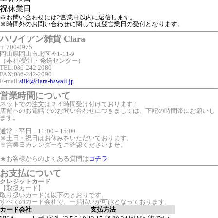
祝
休業日
※お問い合わせには2営業日以内に返信します。
※時間外のお問い合わせに関しては翌営業日の受付となります。
ハワイアン雑貨 Clara
〒700-0975
岡山県岡山市北区今1-11-9
（本社/受注・発送センター）
TEL:086-242-2080
FAX:086-242-2090
E-mail:
silk@clara-hawaii.jp
営業時間について
ネットでの注文は２４時間受け付けております！
店舗へのお電話でのお問い合わせにつきましては、下記の時間帯にお願いし
ます。
通常：平日 11:00－15:00
※土日・祝日はお休みをいただいております。
※営業日カレンダーをご確認くださいませ。
★お客様からのよくある質問は
コチラ
お支払について
クレジットカード
【取扱カード】
取り扱いカードは以下のとおりです。
すべてのカード会社で、一括払いが可能となっております。
カード会社
支払方法