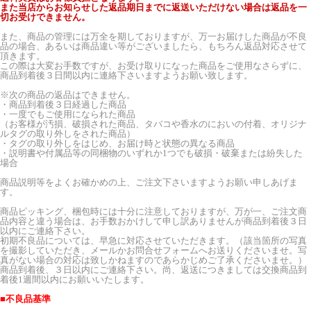
また当店からお知らせした返品期日までに返送いただけない場合は返品を一
切お受けできません。
また、商品の管理には万全を期しておりますが、万一お届けした商品が不良
品の場合、あるいは商品違い等がございましたら、もちろん返品対応させて
頂きます。
この際は大変お手数ですが、お受け取りになった商品をご使用なさらずに、
商品到着後３日間以内に連絡下さいますようお願い致します。
※次の商品の返品はできません。
・商品到着後３日経過した商品
・一度でもご使用になられた商品
（お客様が汚損、破損された商品、タバコや香水のにおいの付着、オリジナ
ルタグの取り外しをされた商品）
・タグの取り外しをはじめ、お届け時と状態の異なる商品
・説明書や付属品等の同梱物のいずれか1つでも破損・破棄または紛失した
場合
商品説明等をよくお確かめの上、ご注文下さいますようお願い申しあげま
す。
商品ピッキング、梱包時には十分に注意しておりますが、万が一、ご注文商
品内容と違う場合は、お手数おかけして申し訳ありませんが商品到着後３日
以内にご連絡下さい。
初期不良品については、早急に対応させていただきます。（該当箇所の写真
を撮影していただき、メールかお問合せフォームへお送りくださいませ。写
真がない場合の対応は致しかねますのであらかじめご了承くださいませ。）
商品到着後、３日以内にご連絡下さい。尚、返送につきましては交換商品到
着後1週間以内にお願いいたします。
■不良品基準