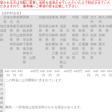
望される方は宅配に変更し送料を追加させていただいた上で対応させていた
だきますので、備考欄へご希望の旨を記載して下さい。
【送料料金表】
北海
北東
南東
関東
信越
北陸
東海
関西
中国
四国
北九
南九
沖縄
道
北
北
州
州
地
北海
青森
宮城
茨城県
新潟
富山
岐阜
滋賀
鳥取
徳島
福岡
熊本
沖縄
域
道
県
県
栃木県
県
県
県
県 京
県 島
県
県
県
県
詳
岩手
山形
群馬県
長野
石川
静岡
都府
根県
香川
佐賀
宮崎
細
県
県
埼玉県
県
県
県
大阪
岡山
県
県
県
秋田
福島
千葉県
福井
愛知
府 兵
県 広
愛媛
長崎
鹿児
県
県
東京都
県
県
庫県
島県
県
県
島
神奈川
三重
奈良
山口
高知
大分
県
県 山梨
県
県 和
県
県
県
県
歌山
県
送
440
440
440
440円
440
440
440
440円
440円
440
440
440
440
円
円
円
円
円
円
円
円
円
円
料
送
この料金には消費税が 含まれています。
料
分
消
費
税
離
離島・一部地域は追加送料がかかる場合があります。
島