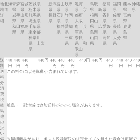
地
北海
青森
宮城
茨城県
新潟
富山
岐阜
滋賀
鳥取
徳島
福岡
熊本
沖縄
域
道
県
県
栃木県
県
県
県
県 京
県 島
県
県
県
県
詳
岩手
山形
群馬県
長野
石川
静岡
都府
根県
香川
佐賀
宮崎
細
県
県
埼玉県
県
県
県
大阪
岡山
県
県
県
秋田
福島
千葉県
福井
愛知
府 兵
県 広
愛媛
長崎
鹿児
県
県
東京都
県
県
庫県
島県
県
県
島
神奈川
三重
奈良
山口
高知
大分
県
県 山梨
県
県 和
県
県
県
県
歌山
県
送
440
440
440
440円
440
440
440
440円
440円
440
440
440
440
円
円
円
円
円
円
円
円
円
円
料
送
この料金には消費税が 含まれています。
料
分
消
費
税
離
離島・一部地域は追加送料がかかる場合があります。
島
他
の
扱
い
備
※同梱商品があり、ポスト投函配送の規定サイズを超えた場合は宅配で