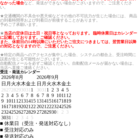
なかった場合
など、発送ができない場合がございますので、ご注意くださ
い。
★交通機関の不具合や悪天候などその他の不可抗力が生じた場合には、 商品
の到着時間帯および到着日が前後することがあります。
予めご了承願います。
★
当店の定休日は土日・祝日等となっております。 臨時休業日はカレンダー
に記載しております。ご確認ください。
また、休前日の14時以降にいただいたご注文につきましては、翌営業日以降
の対応となりますので、ご注意ください。
★特定の商品へのアクセスが集中した場合、システムの都合上、受注時間に
誤差が生じる可能性がございます。
自動配信メールを必ずご確認ください。自動配信メールが届かない場合は、
当店へ直接ご連絡ください。
受注・発送カレンダー
2026年8月
2026年9月
日
月
火
水
木
金
土
日
月
火
水
木
金
土
26
27
28
29
30
31
1
30
31
1
2
3
4
5
2
3
4
5
6
7
8
6
7
8
9
10
11
12
9
10
11
12
13
14
15
13
14
15
16
17
18
19
16
17
18
19
20
21
22
20
21
22
23
24
25
26
23
24
25
26
27
28
29
27
28
29
30
1
2
3
30
31
1
2
3
4
5
■
休業日（受注・発送対応なし）
■
受注対応のみ
■
発送対応のみ