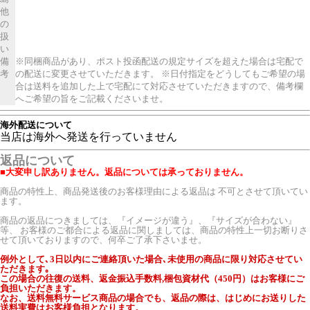
他
の
扱
い
備
※同梱商品があり、ポスト投函配送の規定サイズを超えた場合は宅配で
考
の配送に変更させていただきます。 ※日付指定をどうしてもご希望の場
合は送料を追加した上で宅配にて対応させていただきますので、備考欄
へご希望の旨をご記載くださいませ。
海外配送について
当店は海外へ発送を行っていません
返品について
■大変申し訳ありません。返品については承っておりません。
商品の特性上、商品発送後のお客様理由による返品は 不可とさせて頂いてい
ます。
商品の返品につきましては、『イメージが違う』、『サイズが合わない』
等、 お客様のご都合による返品に関しましては、商品の特性上一切お断りさ
せて頂いておりますので、何卒ご了承下さいませ。
例外として､3日以内にご連絡頂いた場合､未使用の商品に限り対応させてい
ただきます｡
この場合の往復の送料、返金振込手数料,梱包資材代（450円）はお客様にご
負担いただきます。
なお、送料無料サービス商品の場合でも、返品の際は、はじめにお送りした
送料実費はお客様負担となります。