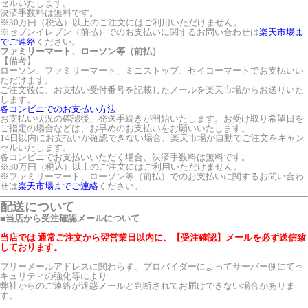
セルいたします。
決済手数料は無料です。
※30万円（税込）以上のご注文にはご利用いただけません。
※セブンイレブン（前払）でのお支払いに関するお問い合わせは
楽天市場ま
でご連絡
ください。
ファミリーマート、ローソン等（前払）
【備考】
ローソン、ファミリーマート、ミニストップ、セイコーマートでお支払いい
ただけます。
ご注文後に、お支払い受付番号を記載したメールを楽天市場からお送りいた
します。
各コンビニでのお支払い方法
お支払い状況の確認後、発送手続きが開始いたします。お受け取り希望日を
ご指定の場合などは、お早めのお支払いをお願いいたします。
14日以内にお支払いが確認できない場合、楽天市場が自動でご注文をキャン
セルいたします。
各コンビニでお支払いいただく場合、決済手数料は無料です。
※30万円（税込）以上のご注文にはご利用いただけません。
※ファミリーマート、ローソン等（前払）でのお支払いに関するお問い合わ
せは
楽天市場までご連絡
ください。
配送について
■当店から受注確認メールについて
当店では 通常ご注文から翌営業日以内に、【受注確認】メールを必ず送信致
しております。
フリーメールアドレスに関わらず、プロバイダーによってサーバー側にてセ
キュリティの強化等により
弊社からのご連絡が迷惑メールと判断されてお届けできない場合がありま
す。