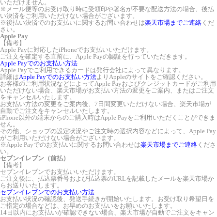
いただけません。
※メール便等のお受け取り時に受領印や署名が不要な配送方法の場合、後払
い決済をご利用いただけない場合がございます。
※後払い決済でのお支払いに関するお問い合わせは
楽天市場までご連絡
くだ
さい。
Apple Pay
【備考】
Apple Payに対応したiPhoneでお支払いいただけます。
ご注文を確定する直前に、Apple Payの認証を行っていただきます。
Apple Payでのお支払い方法
Apple Payでご利用できるカードは発行会社によって異なります。
詳細は
Apple Payでのお支払い方法
よりAppleのサイトをご確認ください。
お客様のご利用状況などによってApple Payおよびクレジットカードがご利用
いただけない場合、楽天市場がお支払い方法の変更をご案内、またはご注文
をキャンセルいたします。
お支払い方法の変更をご案内後、7日間変更いただけない場合、楽天市場が
自動でご注文をキャンセルいたします。
iPhone以外の端末からのご購入時はApple Payをご利用いただくことができま
せん。
その他、ショップの設定状況やご注文時の選択内容などによって、Apple Pay
がご利用いただけない場合がございます。
※Apple Payでのお支払いに関するお問い合わせは
楽天市場までご連絡
くださ
い。
セブンイレブン（前払）
【備考】
セブンイレブンでお支払いいただけます。
ご注文後に、払込票番号および払込票のURLを記載したメールを楽天市場か
らお送りいたします。
セブンイレブンでのお支払い方法
お支払い状況の確認後、発送手続きが開始いたします。お受け取り希望日を
ご指定の場合などは、お早めのお支払いをお願いいたします。
14日以内にお支払いが確認できない場合、楽天市場が自動でご注文をキャン