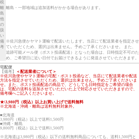
税
離
離島・一部地域は追加送料がかかる場合があります。
島
他
の
扱
い
備
※佐川急便かヤマト運輸で配送いたします。当店にて配送業者を指定させ
考
ていただくため、選択は出来ません。予めご了承くださいませ。 また、
追跡可能メール便（ポスト投函配送）となった場合は、日時指定不可のた
め、ご希望日に近い日付でお届けできるように発送させていただきます。
宅配便
【備考】
＜配送業者について＞
※佐川急便やヤマト運輸の宅配・ポスト投函など、当店にて配送業者や配送
方法を指定させていただくため、選択は出来ません。予めご了承くださいま
せ。また、ポスト投函配送の商品で、どうしても日時指定をご希望の場合
は、宅配の送料を追加させていただいた上で対応させていただきますので、
備考欄へご記入くださいませ。
★\3,980円（税込）以上お買い上げで送料無料
※北海道・沖縄・離島は送料無料対象外。
■北海道
3,980円（税込）以上で送料1,500円
■沖縄・離島
9,800円（税込）以上で送料1,500円
※北海道は3,980円（税込）以下の送料無料商品についても、送料1,500円と