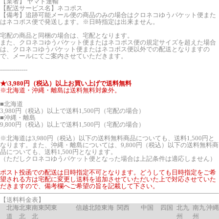
【業者】 ヤマト運輸
【配送サービス名】ネコポス
【備考】追跡可能メール便の商品のみの場合はクロネコゆうパケット便また
はネコポス便で発送します。※日時指定は出来ません。
宅配の商品と同梱の場合は、宅配となります。
また、クロネコゆうパケット便またはネコポス便の規定サイズを超えた場合
は、クロネコゆうパケット便またはネコポス便以外での配送となりますの
で、メールにてご案内させていただきます。
--------------
★\3,980円（税込）以上お買い上げで送料無料
※北海道・沖縄・離島は送料無料対象外。
■北海道
3,980円（税込）以上で送料1,500円（宅配の場合）
■沖縄・離島
9,800円（税込）以上で送料1,500円（宅配の場合）
※北海道は3,980円（税込）以下の送料無料商品についても、送料1,500円と
なります。また、沖縄・離島については、9,800円（税込）以下の送料無料商
品についても、送料1,500円となります。
（ただしクロネコゆうパケット便となった場合は上記条件は適応しません）
ポスト投函での配送は日時指定不可となります。どうしても日時指定をご希
望される方は宅配に変更し送料を追加させていただいた上で対応させていた
だきますので、備考欄へご希望の旨を記載して下さい。
【送料料金表】
北海
北東
南東
関東
信越
北陸
東海
関西
中国
四国
北九
南九
沖縄
道
北
北
州
州