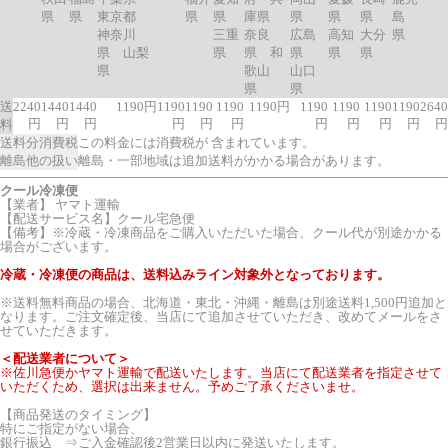
県
県
東京都
県
県
庫県
県
県
県
島
神奈川
三重
奈良
広島
高知
大分
県
県 山梨
県
県 和
県
県
県
県
歌山
山口
県
県
送
2240
1440
1440
1190円
1190
1190
1190
1190円
1190
1190
1190
1190
2640
円
円
円
円
円
円
円
円
円
円
円
料
送料分消費税
この料金には消費税が 含まれています。
離島他の扱い
離島・一部地域は追加送料がかかる場合があります。
クール冷凍便
【業者】 ヤマト運輸
【配送サービス名】クール宅急便
【備考】※冷蔵・冷凍商品をご購入いただいた場合、クール代が別途かかる
場合がございます。
冷蔵・冷凍便の商品は、送料込みライン対象外となっております。
※送料無料商品の場合、北海道・東北・沖縄・離島は別途送料1,500円追加と
なります。ご注文確定後、当店にて追加させていただき、改めてメールをさ
せていただきます。
＜配送業者について＞
※佐川急便かヤマト運輸で配送いたします。当店にて配送業者を指定させて
いただくため、選択は出来ません。予めご了承くださいませ。
【商品発送のタイミング】
特にご指定がない場合、
銀行振込 ⇒ご入金確認後2営業日以内に発送いたします。