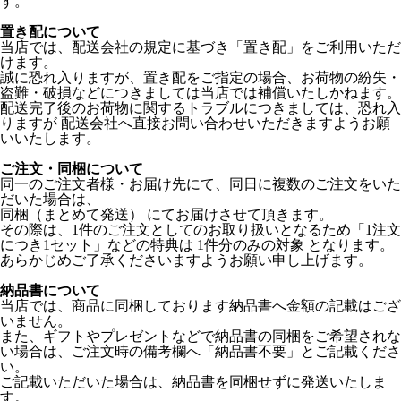
す。
置き配について
当店では、配送会社の規定に基づき「置き配」をご利用いただ
けます。
誠に恐れ入りますが、置き配をご指定の場合、お荷物の紛失・
盗難・破損などにつきましては当店では補償いたしかねます。
配送完了後のお荷物に関するトラブルにつきましては、恐れ入
りますが 配送会社へ直接お問い合わせいただきますようお願
いいたします。
ご注文・同梱について
同一のご注文者様・お届け先にて、同日に複数のご注文をいた
だいた場合は、
同梱（まとめて発送） にてお届けさせて頂きます。
その際は、1件のご注文としてのお取り扱いとなるため「1注文
につき1セット」などの特典は 1件分のみの対象 となります。
あらかじめご了承くださいますようお願い申し上げます。
納品書について
当店では、商品に同梱しております納品書へ金額の記載はござ
いません。
また、ギフトやプレゼントなどで納品書の同梱をご希望されな
い場合は、ご注文時の備考欄へ「納品書不要」とご記載くださ
い。
ご記載いただいた場合は、納品書を同梱せずに発送いたしま
す。