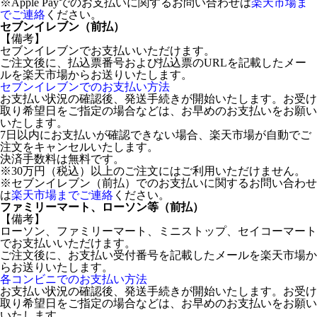
※Apple Payでのお支払いに関するお問い合わせは
楽天市場ま
でご連絡
ください。
セブンイレブン（前払）
【備考】
セブンイレブンでお支払いいただけます。
ご注文後に、払込票番号および払込票のURLを記載したメー
ルを楽天市場からお送りいたします。
セブンイレブンでのお支払い方法
お支払い状況の確認後、発送手続きが開始いたします。お受け
取り希望日をご指定の場合などは、お早めのお支払いをお願い
いたします。
7日以内にお支払いが確認できない場合、楽天市場が自動でご
注文をキャンセルいたします。
決済手数料は無料です。
※30万円（税込）以上のご注文にはご利用いただけません。
※セブンイレブン（前払）でのお支払いに関するお問い合わせ
は
楽天市場までご連絡
ください。
ファミリーマート、ローソン等（前払）
【備考】
ローソン、ファミリーマート、ミニストップ、セイコーマート
でお支払いいただけます。
ご注文後に、お支払い受付番号を記載したメールを楽天市場か
らお送りいたします。
各コンビニでのお支払い方法
お支払い状況の確認後、発送手続きが開始いたします。お受け
取り希望日をご指定の場合などは、お早めのお支払いをお願い
いたします。