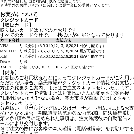
※お問い合わせには3営業日以内に返信します。
※時間外のお問い合わせに関しては翌営業日の受付となります。
お支払について
クレジットカード
【取扱カード】
取り扱いカードは以下のとおりです。
すべてのカード会社で、一括払いが可能となっております。
カード会社
支払方法
VISA
リボ,分割（3,5,6,10,12,15,18,20,24 回が可能です）
MASTER
リボ,分割（3,5,6,10,12,15,18,20,24 回が可能です）
JCB
リボ,分割（3,5,6,10,12,15,18,20,24 回が可能です）
Diners
リボ
AMEX
分割（3,5,6,10,12,15,18,20,24 回が可能です）
【備考】
お客様のご利用状況などによってクレジットカードがご利用い
ただけない場合、楽天市場がクレジットカード情報やお支払い
方法の変更をご案内、またはご注文をキャンセルいたします。
クレジットカード情報またはお支払い方法の変更をご案内後、
7日間変更いただけない場合、楽天市場が自動でご注文をキャ
ンセルいたします。
分割払い、リボルビング払い又はボーナス一括払いによるお支
払いとなる場合、割賦販売法第30条2の3第4項、同法施行規則
第54条1項各号に定められた事項は、注文確認後の自動配信メ
ールにより交付します。
※ご注文の際にお客様の本人確認（電話確認等）をお願いする
場合もございます。