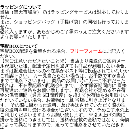
ラッピングについて
当店（楽天市場店）ではラッピングサービスは対応しておりま
せん。
また、ショッピングバッグ（手提げ袋）の同梱も行っておりま
せん。
恐れ入りますが、あらかじめご了承のうえご注文くださいます
ようお願いいたします。
宅配BOXについて
宅配BOX配達を希望される場合、
フリーフォーム
にご記入く
ださい。
【※ご注意いただきたいこと※】 当店より発送のご案内メー
ルが届いた後、配達予定日を過ぎても商品が到着しない場合、
まずは配送会社からの不在票がポスト等に投函されていないか
ご確認下さい。 万一見当たらない場合は、お手数ですが当店
までご連絡下さいませ。 商品のお届け時に万一ご不在だった
場合は、不在票記載の配送会社まで、 必ず保管期間内に 直接
再配達のご連絡をお願い致します。 配送会社が定める不在荷
物の保管期間（通常 6日間程度）を超えてお荷物をお引取りい
ただいていない場合、お荷物は一旦 当店に引き上げとなりま
す。 その際に掛かった送料、及び再送させていただく際の往
復の送料を申し受ける場合がございますので、予めご了承の上
ご利用くださいますようお願い致します。 ※引き上げの際に
掛かる送料につきましては、送料表記載の金額ではなく、荷物
によって異なりますので、追ってご連絡をさせていただきま