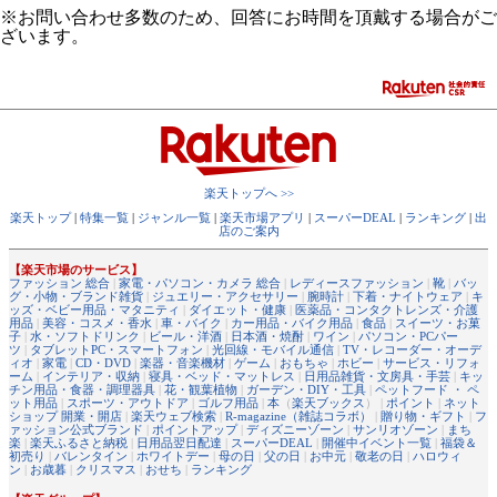
※お問い合わせ多数のため、回答にお時間を頂戴する場合がご
ざいます。
楽天トップへ >>
楽天トップ
|
特集一覧
|
ジャンル一覧
|
楽天市場アプリ
|
スーパーDEAL
|
ランキング
|
出
店のご案内
【楽天市場のサービス】
ファッション 総合
|
家電・パソコン・カメラ 総合
|
レディースファッション
|
靴
|
バッ
グ・小物・ブランド雑貨
|
ジュエリー・アクセサリー
|
腕時計
|
下着・ナイトウェア
|
キ
ッズ・ベビー用品・マタニティ
|
ダイエット・健康
|
医薬品・コンタクトレンズ・介護
用品
|
美容・コスメ・香水
|
車・バイク
|
カー用品・バイク用品
|
食品
|
スイーツ・お菓
子
|
水・ソフトドリンク
|
ビール・洋酒
|
日本酒・焼酎
|
ワイン
|
パソコン・PCパー
ツ
|
タブレットPC・スマートフォン
|
光回線・モバイル通信
|
TV・レコーダー・オーデ
ィオ
|
家電
|
CD・DVD
|
楽器・音楽機材
|
ゲーム
|
おもちゃ
|
ホビー
|
サービス・リフォ
ーム
|
インテリア・収納
|
寝具・ベッド・マットレス
|
日用品雑貨・文房具・手芸
|
キッ
チン用品・食器・調理器具
|
花・観葉植物
|
ガーデン・DIY・工具
|
ペットフード ・ ペ
ット用品
|
スポーツ・アウトドア
|
ゴルフ用品
|
本
（
楽天ブックス
） |
ポイント
|
ネット
ショップ 開業・開店
|
楽天ウェブ検索
|
R-magazine（雑誌コラボ）
|
贈り物・ギフト
|
フ
ァッション公式ブランド
|
ポイントアップ
|
ディズニーゾーン
|
サンリオゾーン
|
まち
楽
|
楽天ふるさと納税
|
日用品翌日配達
|
スーパーDEAL
|
開催中イベント一覧
|
福袋＆
初売り
|
バレンタイン
|
ホワイトデー
|
母の日
|
父の日
|
お中元
|
敬老の日
|
ハロウィ
ン
|
お歳暮
|
クリスマス
|
おせち
|
ランキング