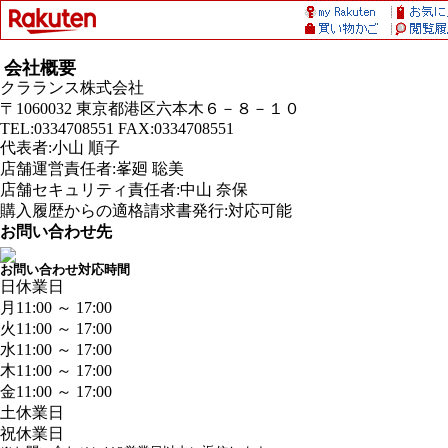
会社概要
クラランス株式会社
〒1060032 東京都港区六本木６－８－１０
TEL:0334708551 FAX:0334708551
代表者:小山 順子
店舗運営責任者:峯廻 聡美
店舗セキュリティ責任者:中山 奈保
購入履歴からの適格請求書発行:対応可能
お問い合わせ先
お問い合わせ対応時間
日
休業日
月
11:00 ～ 17:00
火
11:00 ～ 17:00
水
11:00 ～ 17:00
木
11:00 ～ 17:00
金
11:00 ～ 17:00
土
休業日
祝
休業日