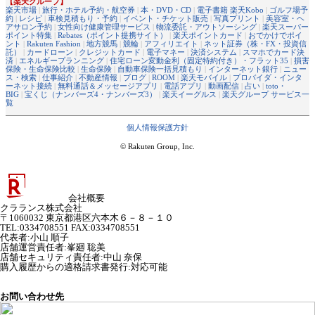
【楽天グループ】
楽天市場
|
旅行・ホテル予約・航空券
|
本・DVD・CD
|
電子書籍 楽天Kobo
|
ゴルフ場予
約
|
レシピ
|
車検見積もり・予約
|
イベント・チケット販売
|
写真プリント
|
美容室・ヘ
アサロン予約
|
女性向け健康管理サービス
|
物流委託・アウトソーシング
|
楽天スーパー
ポイント特集
|
Rebates（ポイント提携サイト）
|
楽天ポイントカード
|
おでかけでポイ
ント
|
Rakuten Fashion
|
地方競馬
|
競輪
|
アフィリエイト
|
ネット証券（株・FX・投資信
託）
|
カードローン
|
クレジットカード
|
電子マネー
|
決済システム
|
スマホでカード決
済
|
エネルギープランニング
|
住宅ローン変動金利（固定特約付き）・フラット35
|
損害
保険・生命保険比較
|
生命保険
|
自動車保険一括見積もり
|
インターネット銀行
|
ニュー
ス・検索
|
仕事紹介
|
不動産情報
|
ブログ
|
ROOM
|
楽天モバイル
|
プロバイダ・インタ
ーネット接続
|
無料通話＆メッセージアプリ
|
電話アプリ
|
動画配信
|
占い
|
toto・
BIG
|
宝くじ（ナンバーズ4・ナンバーズ3）
|
楽天イーグルス
|
楽天グループ サービス一
覧
個人情報保護方針
© Rakuten Group, Inc.
会社概要
クラランス株式会社
〒1060032 東京都港区六本木６－８－１０
TEL:0334708551 FAX:0334708551
代表者
:
小山 順子
店舗運営責任者
:
峯廻 聡美
店舗セキュリティ責任者
:
中山 奈保
購入履歴からの適格請求書発行:対応可能
お問い合わせ先