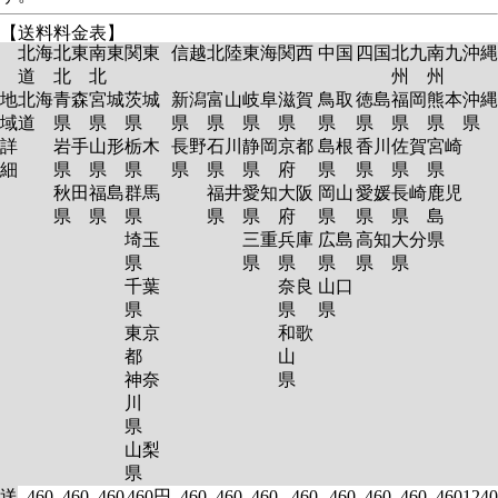
【送料料金表】
北海
北東
南東
関東
信越
北陸
東海
関西
中国
四国
北九
南九
沖縄
道
北
北
州
州
地
北海
青森
宮城
茨城
新潟
富山
岐阜
滋賀
鳥取
徳島
福岡
熊本
沖縄
域
道
県
県
県
県
県
県
県
県
県
県
県
県
詳
岩手
山形
栃木
長野
石川
静岡
京都
島根
香川
佐賀
宮崎
細
県
県
県
県
県
県
府
県
県
県
県
秋田
福島
群馬
福井
愛知
大阪
岡山
愛媛
長崎
鹿児
県
県
県
県
県
府
県
県
県
島
埼玉
三重
兵庫
広島
高知
大分
県
県
県
県
県
県
県
千葉
奈良
山口
県
県
県
東京
和歌
都
山
神奈
県
川
県
山梨
県
送
460
460
460
460円
460
460
460
460
460
460
460
460
1240