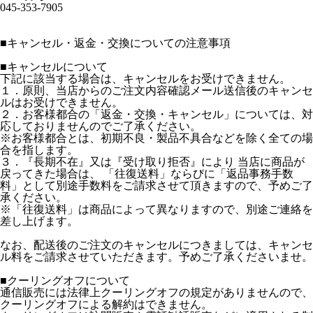
045-353-7905
■
キャンセル・返金・交換についての注意事項
■キャンセルについて
下記に該当する場合は、キャンセルをお受けできません。
１．原則、当店からのご注文内容確認メール送信後のキャンセ
ルはお受けできません。
２．お客様都合の「返金・交換・キャンセル」については、対
応しておりませんのでご了承ください。
※お客様都合とは、初期不良・製品不具合などを除く全ての場
合を指します。
３．『長期不在』又は『受け取り拒否』により 当店に商品が
戻ってきた場合は、 「往復送料」ならびに「返品事務手数
料」として別途手数料をご請求させて頂きますので、予めご了
承ください。
※「往復送料」は商品によって異なりますので、別途ご連絡を
差し上げます。
なお、配送後のご注文のキャンセルにつきましては、キャンセ
ル料をご請求させていただきます。予めご了承くださいませ。
■クーリングオフについて
通信販売には法律上クーリングオフの規定がありませんので、
クーリングオフによる解約はできません。