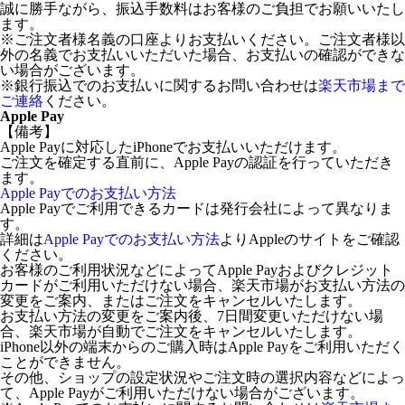
誠に勝手ながら、振込手数料はお客様のご負担でお願いいたし
ます。
※ご注文者様名義の口座よりお支払いください。ご注文者様以
外の名義でお支払いいただいた場合、お支払いの確認ができな
い場合がございます。
※銀行振込でのお支払いに関するお問い合わせは
楽天市場まで
ご連絡
ください。
Apple Pay
【備考】
Apple Payに対応したiPhoneでお支払いいただけます。
ご注文を確定する直前に、Apple Payの認証を行っていただき
ます。
Apple Payでのお支払い方法
Apple Payでご利用できるカードは発行会社によって異なりま
す。
詳細は
Apple Payでのお支払い方法
よりAppleのサイトをご確認
ください。
お客様のご利用状況などによってApple Payおよびクレジット
カードがご利用いただけない場合、楽天市場がお支払い方法の
変更をご案内、またはご注文をキャンセルいたします。
お支払い方法の変更をご案内後、7日間変更いただけない場
合、楽天市場が自動でご注文をキャンセルいたします。
iPhone以外の端末からのご購入時はApple Payをご利用いただく
ことができません。
その他、ショップの設定状況やご注文時の選択内容などによっ
て、Apple Payがご利用いただけない場合がございます。