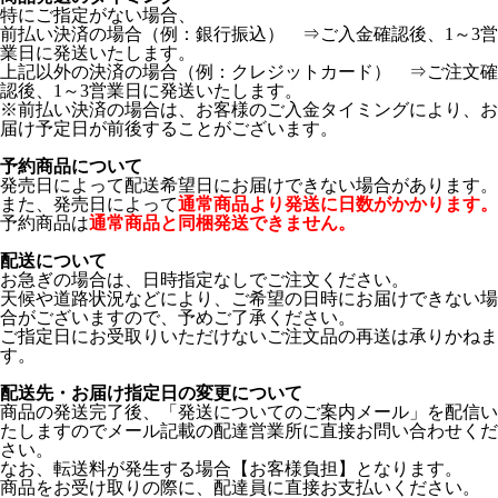
特にご指定がない場合、
前払い決済の場合（例：銀行振込） ⇒ご入金確認後、1～3営
業日に発送いたします。
上記以外の決済の場合（例：クレジットカード） ⇒ご注文確
認後、1～3営業日に発送いたします。
※前払い決済の場合は、お客様のご入金タイミングにより、お
届け予定日が前後することがございます。
予約商品について
発売日によって配送希望日にお届けできない場合があります。
また、発売日によって
通常商品より発送に日数がかかります。
予約商品は
通常商品と同梱発送できません。
配送について
お急ぎの場合は、日時指定なしでご注文ください。
天候や道路状況などにより、ご希望の日時にお届けできない場
合がございますので、予めご了承ください。
ご指定日にお受取りいただけないご注文品の再送は承りかねま
す。
配送先・お届け指定日の変更について
商品の発送完了後、「発送についてのご案内メール」を配信い
たしますのでメール記載の配達営業所に直接お問い合わせくだ
さい。
なお、転送料が発生する場合【お客様負担】となります。
商品をお受け取りの際に、配達員に直接お支払いください。