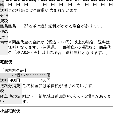
円
円
円
円
円
円
円
円
円
円
円
円
料
送料
この料金には消費税が 含まれています。
分消
費税
離島
離島・一部地域は追加送料がかかる場合があります。
他の
扱い
備考
※商品代金の合計が【税込3,980円】以上の場合、送料は
無料となります。 (沖縄県、一部離島への配送は、商品代
金【税込9,800円】以上の場合、送料無料となります。）
宅配便
【送料料金表】
1～2個
3～999,999,999個
送料
460円
480円
送料分消費
この料金には消費税が 含まれています。
税
離島他の扱
離島・一部地域は追加送料がかかる場合がありま
い
す。
小型宅配便