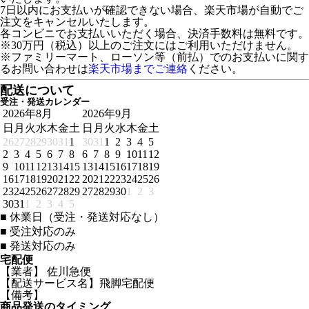
7日以内にお支払いが確認できない場合、楽天市場が自動でご
注文をキャンセルいたします。
各コンビニでお支払いいただく場合、決済手数料は無料です。
※30万円（税込）以上のご注文にはご利用いただけません。
※ファミリーマート、ローソン等（前払）でのお支払いに関す
るお問い合わせは
楽天市場までご連絡
ください。
配送について
受注・発送カレンダー
2026年8月
2026年9月
日
月
火
水
木
金
土
日
月
火
水
木
金
土
26
27
28
29
30
31
1
30
31
1
2
3
4
5
2
3
4
5
6
7
8
6
7
8
9
10
11
12
9
10
11
12
13
14
15
13
14
15
16
17
18
19
16
17
18
19
20
21
22
20
21
22
23
24
25
26
23
24
25
26
27
28
29
27
28
29
30
1
2
3
30
31
1
2
3
4
5
■
休業日（受注・発送対応なし）
■
受注対応のみ
■
発送対応のみ
宅配便
【業者】 佐川急便
【配送サービス名】飛脚宅配便
【備考】
商品発送のタイミング