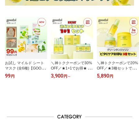
お試し マイルド シート
＼神トククーポンで30%
＼神トククーポンで20%
マスク (全6種)【GOODA
OFF／★1+1でお得★ 選
OFF／★3種セットでお
L（グーダル）公式】韓
べる ビタC ケア 1+1セッ
得★ ビタC ケア セット
99
3,900
5,890
円
円
～
円
国コスメ フェイスパック
ト【GOODAL（グーダ
【GOODAL（グーダル）
マスクパック ぱっく シ
ル）公式】グリーンタン
公式】グリーンタンジェ
カ 低刺激 保湿 密着 敏感
ジェリン ダークスポット
リン ダークスポット ケ
肌 プレゼント ギフト 自
ケア パッド アルファ 企
ア パッド アルファ 企画
然由来 スキンケア ピン
画セット 拭き取り 化粧
セット 拭き取り 化粧水
ク アロエ クーリング
水 トナー セラム エッセ
トナー セラム エッセン
ンス クリーム 乳液 シミ
ス クリーム 乳液 シミ シ
シワ くすみ 韓国コスメ
ワ くすみ 韓国コスメ