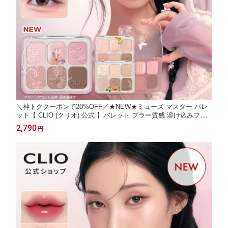
＼神トククーポンで20%OFF／★NEW★ミューズ マスター パレ
ット【 CLIO (クリオ) 公式 】パレット ブラー質感 溶け込みフィ
ルター マルチパレット 多幸感 デイリー メイク ヘリテージコレク
2,790
円
ション 韓国コスメ