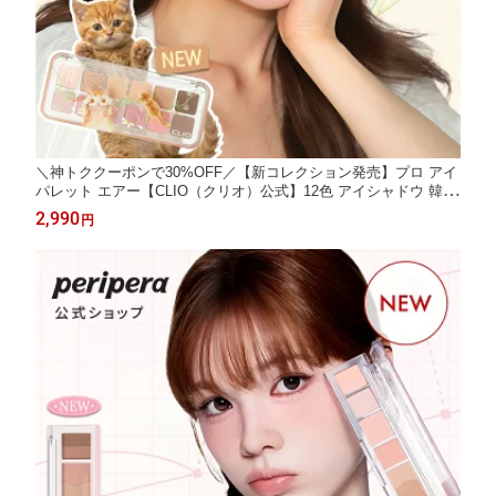
＼神トククーポンで30%OFF／【新コレクション発売】プロ アイ
パレット エアー【CLIO（クリオ）公式】12色 アイシャドウ 韓国
コスメ 多色 グラデーション 発色 大人メイク アイメイク マット
2,990
円
シマー デイリー 目元 韓国 コスメ 捨て色なし