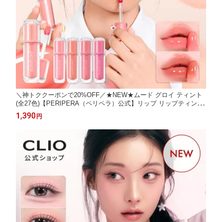
＼神トククーポンで20%OFF／★NEW★ムード グロイ ティント
(全27色)【PERIPERA（ペリペラ）公式】リップ リップティント
リップグロウ 水膜ちゅるリップ ちゅる桃リップ スティック 韓国
1,390
円
コスメ うるツヤ リップグロス ピーチ 保湿 縦ジワ