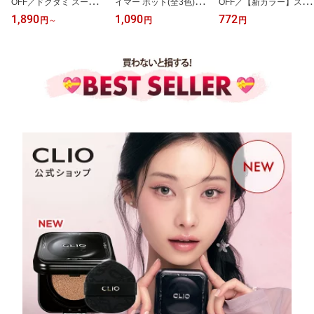
OFF／ドクダミ スージン
イマー ポット(全3色)【P
OFF／【新カラー】スピ
グ 水分 日焼け止め 全4種
ERIPERA（ペリペラ）
ーディー スキニー ブロ
1,890
1,090
772
円
～
円
円
【GOODAL（グーダル）
公式】韓国コスメ 化粧下
ウ マスカラ【PERIPERA
公式】SPF50+ PA++++
地 毛穴カバー キメ スフ
（ペリペラ）公式】ブロ
紫外線対策 敏感肌 保湿
レ クレイ ムース 皮脂吸
ウカラ アイ メイク 眉毛
ツヤ肌 トーンアップ さ
着 さらさら テカリ防止
染め 細い ブラシ 簡単 ナ
らさら 密着 スティック
崩れにくい 肌なじみ ト
チュラル カラー 発色 ク
クリーム セラム ノンケ
ーン補正 密着 デイリー
リーミー 長時間キープ
ミカル スキンケア
メイク
密着 眉毛 韓国 コスメ