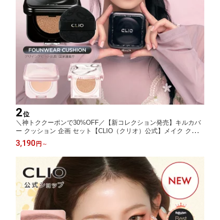
2
位
＼神トククーポンで30%OFF／【新コレクション発売】キルカバ
ー クッション 企画 セット【CLIO（クリオ）公式】メイク クッシ
ョンファンデ ファンデーション ベース カバー力 毛穴カバー メッ
3,190
円
～
シュ グロウ 韓国ヘリテージ コレクション 韓国 コスメ