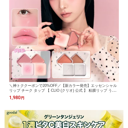
＼神トククーポンで20%OFF／【新カラー発売】エッセンシャル
リップ チーク タップ 【 CLIO (クリオ) 公式 】 粘膜リップ うさ
ぎ舌リップ 多幸感 血色感 ちゅるん バブみ 落ちにくい マルチバ
1,980
円
ーム クリームチーク 韓国コスメ