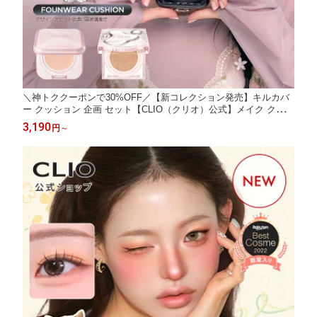
＼神トククーポンで30%OFF／【新コレクション発売】キルカバ
ー クッション 企画 セット【CLIO（クリオ）公式】メイク クッシ
ョンファンデ ファンデーション ベース カバー力 毛穴カバー メッ
3,190
円
～
シュ グロウ 韓国ヘリテージ コレクション 韓国 コスメ