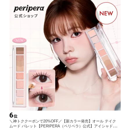
6
位
＼神トククーポンで20%OFF／【新カラー発売】オール テイク
ムード パレット【PERIPERA（ペリペラ）公式】アイシャドウ