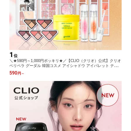
1
位
＼★590円～1,000円ポッキリ★／【CLIO（クリオ）公式】クリオ
ペリペラ グーダル 韓国コスメ アイシャドウ アイパレット ティン
ト リップ パレット ビタC パッド 発色 密着 保湿 くすみ デイリー
590
円
～
メイク 韓国メイク