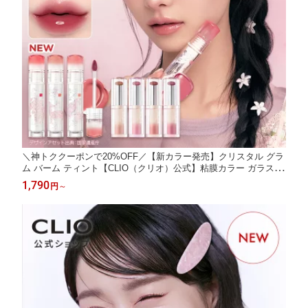
＼神トククーポンで20%OFF／【新カラー発売】クリスタル グラ
ム バーム ティント【CLIO（クリオ）公式】粘膜カラー ガラス玉
落ちにくい 色持ち 長時間キープ 口紅 リップグロス 唇 韓国ヘリ
1,790
円
～
テージ コレクション 韓国 コスメ