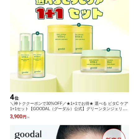
4
位
＼神トククーポンで30%OFF／★1+1でお得★ 選べる ビタC ケア
1+1セット【GOODAL（グーダル）公式】グリーンタンジェリン
ダークスポット ケア パッド アルファ 企画セット 拭き取り 化粧
3,900
円
～
水 トナー セラム エッセンス クリーム 乳液 シミ シワ くすみ 韓
国コスメ