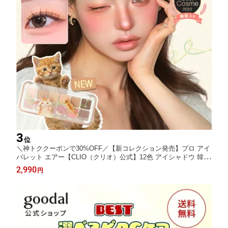
3
位
＼神トククーポンで30%OFF／【新コレクション発売】プロ アイ
パレット エアー【CLIO（クリオ）公式】12色 アイシャドウ 韓国
コスメ 多色 グラデーション 発色 大人メイク アイメイク マット
2,990
円
シマー デイリー 目元 韓国 コスメ 捨て色なし