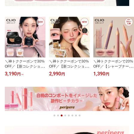
＼神トククーポンで30%
＼神トククーポンで30%
＼神トククーポンで20%
OFF／【新コレクション
OFF／【新コレクション
OFF／【シャープナー付
発売】キルカバー クッシ
発売】プロ アイ パレッ
き】新カラー発売【CLIO
3,190
2,990
1,390
円
～
円
円
ョン 企画 セット【CLIO
ト エアー【CLIO（クリ
（クリオ）公式】ベルベ
（クリオ）公式】メイク
オ）公式】12色 アイシ
ット リップ ライナー リ
クッションファンデ ファ
ャドウ 韓国コスメ 多色
ップ ペンシル オーバー
ンデーション ベース カ
グラデーション 発色 大
リップ パウトリップ 粘
バー力 毛穴カバー メッ
人メイク アイメイク マ
膜色 陰影 補正 粘膜カラ
シュ グロウ 韓国ヘリテ
ット シマー デイリー 目
ー 中顔面短縮 にじみに
ージ コレクション 韓国
元 韓国 コスメ 捨て色な
くい 描きやすい 韓国コ
コスメ
し
スメ