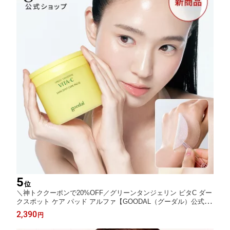
5
位
＼神トククーポンで20%OFF／グリーンタンジェリン ビタC ダー
クスポット ケア パッド アルファ【GOODAL（グーダル）公式】
毛穴 角質 拭き取る 美容液 ふきとりシート ビタミンC 角質ケア
2,390
円
ピーリング ビタミンC 健康肌