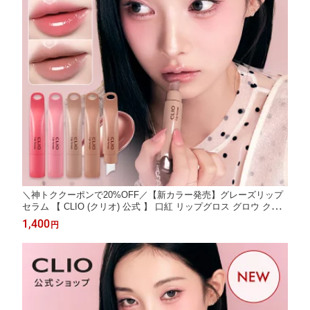
＼神トククーポンで20%OFF／【新カラー発売】グレーズリップ
セラム 【 CLIO (クリオ) 公式 】 口紅 リップグロス グロウ クリ
ームチーク カラー 韓国 デイリー メイク コスメ
1,400
円