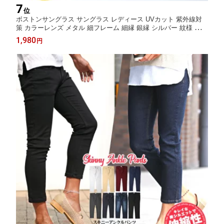
7
位
ボストンサングラス サングラス レディース UVカット 紫外線対
策 カラーレンズ メタル 細フレーム 細縁 銀縁 シルバー 紋様 高級
感 眼鏡 伊達眼鏡 伊達メガネ おしゃれ UV400 プチプラ 運転用 ド
1,980
円
ライブ 小顔効果 グレー ベージュ ブルー グリーン ピンク aa-367
7