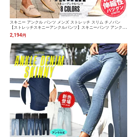
スキニー アンクル パンツ メンズ ストレッチ スリム チノパン
【ストレッチスキニーアンクルパンツ】スキニーパンツ アンクル
パンツ ストレッチパンツ アンクル丈 9分丈 ボトムス 無地 細身
2,194
円
タイト ストレッチ 伸縮 大人 BITTER ビター系 大人 ファッショ
ン 服 春 夏 白 黒