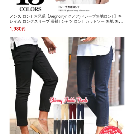
メンズ ロンT お兄系【Aegnoir(イグノア)ドレープ無地ロンT】キ
レイめ ロングスリーブ 長袖Tシャツ ロンT カットソー 無地 無地
Tee V系 Vホス ドレープ シンプル シャツ Tee T ドレープ カジュ
1,980
円
アル ろんてぃー 長袖 お 兄 系 お兄 服 通販 ファッション