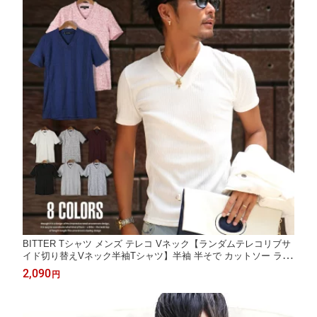
BITTER Tシャツ メンズ テレコ Vネック【ランダムテレコリブサ
イド切り替えVネック半袖Tシャツ】半袖 半そで カットソー ラン
ダムテレコ リブ テレコリブ 無地 タイト 切り替え ストレッチ 伸
2,090
円
縮性 細身 白 黒 杢 夏 サマー 春 サーフ お兄 ビター ファッション