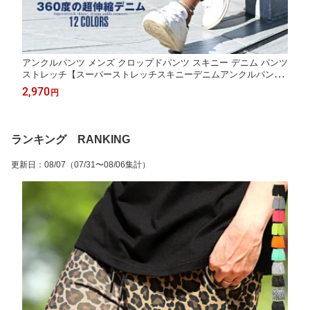
アンクルパンツ メンズ クロップドパンツ スキニー デニム パンツ
ストレッチ【スーパーストレッチスキニーデニムアンクルパン
ツ】ストレッチデニム スキニーデニム 9分丈 くるぶし アンクル
2,970
円
丈 クロップド スリム 細身 タイト フィット BITTER ビター系 大
人 ファッション
ランキング RANKING
更新日
：
08/07
（07/31〜08/06集計）