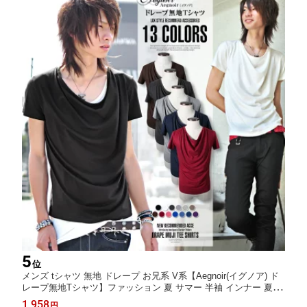
5
位
メンズ tシャツ 無地 ドレープ お兄系 V系【Aegnoir(イグノア) ド
レープ無地Tシャツ】ファッション 夏 サマー 半袖 インナー 夏服
かっこいい メンズファッション
1,958
円