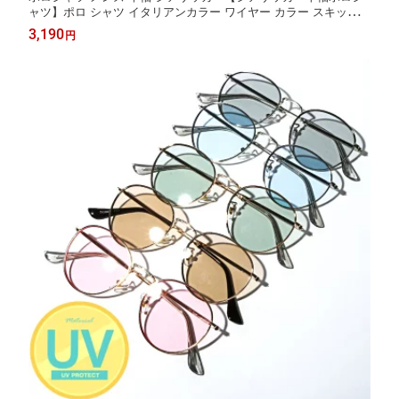
ャツ】ポロ シャツ イタリアンカラー ワイヤー カラー スキッパー
立ち襟 清涼 POLO 無地 ストライプ キレイめ 父の日 パパ シンプ
3,190
円
ル BITTER ビター pm-8372