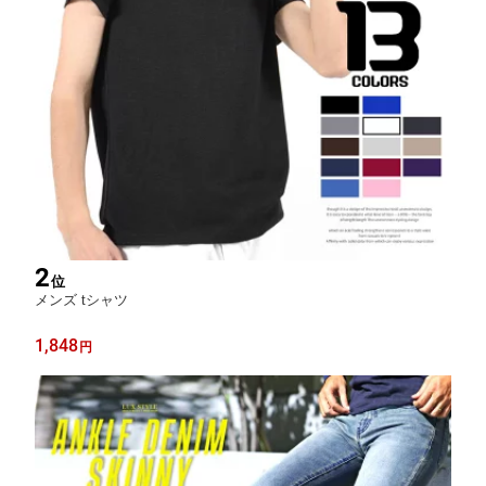
2
位
メンズ tシャツ
1,848
円