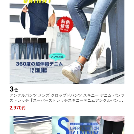
3
位
アンクルパンツ メンズ クロップドパンツ スキニー デニム パンツ
ストレッチ【スーパーストレッチスキニーデニムアンクルパン
ツ】ストレッチデニム スキニーデニム 9分丈 くるぶし アンクル
2,970
円
丈 クロップド スリム 細身 タイト フィット BITTER ビター系 大
人 ファッション