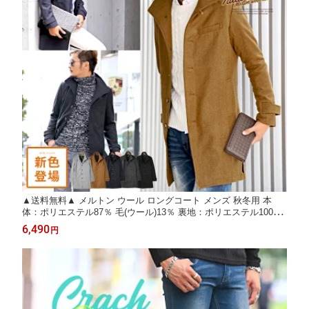
▲送料無料▲ メルトン ウール ロングコート メンズ 秋冬用 本
体：ポリエステル87％ 毛(ウール)13％ 裏地：ポリエステル100％
ブラック チャコール キャラメル ネイビー グレー S M L XL 【イ
6,490
円
タリアンカラーウール混メルトンロングコート】