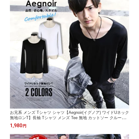
お兄系 メンズ Tシャツ シャツ【Aegnoir(イグノア) ワイドUネック
無地ロンT】長袖 Tシャツ メンズ Tee 無地 カットソー クルーネ
ック ワイドネック 丸首 メンナク メンスパ V系 ファッション 無
1,980
円
地Tシャツ レビュー 服 通販