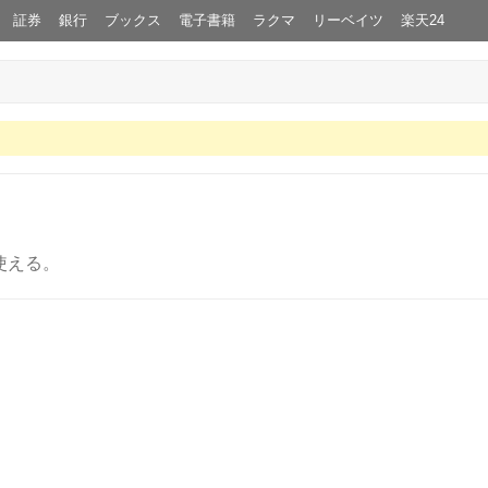
証券
銀行
ブックス
電子書籍
ラクマ
リーベイツ
楽天24
使える。