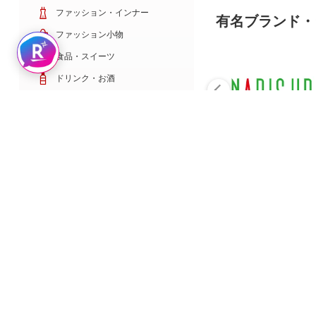
ファッション・インナー
有名ブランド・
ファッション小物
Rakuten AIで探す
食品・スイーツ
ドリンク・お酒
日用雑貨・キッチン用品
コスメ・健康・医薬品
キッズ・ベビー・玩具
家電・TV・カメラ
PC・スマホ・通信
スポーツ・ゴルフ
車・バイク
インテリア・寝具・収納
ペット・花・DIY工具
サービス・リフォーム