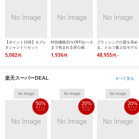
【ポイント10倍】セグレ
特別価格20％OFF/おへそ
ブラッシングの質を高め
タシャントリセット
まで包まれる安心感
る。ドルツ最上位モデル
5,082
1,936
48,955
円
円
円
～
楽天スーパーDEAL
すべて見る
No Image
No Image
No Image
50%
20%
20%
ポイント
ポイント
ポイント
バック
バック
バック