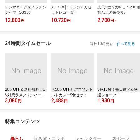
アンマネージスイッチン
AUREX│CDラジオカセ
楽天1位☆美味しく200種
グハブ│GS316
ットレコーダー
類以上の栄養素♪
12,800
10,720
2,700
円
円
円
～
24時間タイムセール
毎日10時更新
すべて見る
20％OFF＆送料無料！U
《50％OFF》ご当地レト
5色10枚！毎日選べる快
V対策ラメフリルパーカ
ルトカレー9食セット
適ショーツ！
3,080
2,488
1,930
ー
円
円
円
特集コンテンツ
暮らし
読み物・コラボ
キャラクター
スポーツ