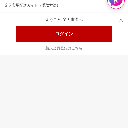
楽天市場配送ガイド（受取方法）
楽天にお店を開きませんか？
ようこそ 楽天市場へ
楽天ショッピングサービスご利用規約
ログイン
ページ内容・広告に関するご意見はこちら
新規会員登録はこちら
楽天クラッチ募金
Rakuten Ichiba English Guide
ご利用ガイド
ヘルプ
ログイン
8/16(日)メンテナンス実施のお知らせ
プラットフォームの透明性及び公正性の向上に関する取り組み