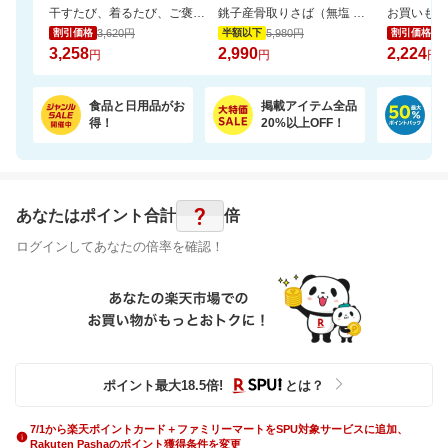
干すたび、着るたび、ご褒美の香り。洗浄・抗菌・消臭・柔軟・香りを1粒に凝縮。
銚子産骨取りさば（無塩 選べる1kg・2kg）【骨取り魚の飯田商店】
3,620円
5,980円
2,
割引価格
半額以下
割引価格
3,258
2,990
2,224
円
円
円
食品と日用品がお
掲載アイテム全品
日
得！
20%以上OFF！
ポ
?
あなたはポイント
合計
倍
ログインしてあなたの倍率を確認！
ポイント最大
18.5
倍
!
とは？
7/1から楽天ポイントカード＋ファミリーマートをSPU対象サービスに追加、
Rakuten Pashaのポイント獲得条件を変更