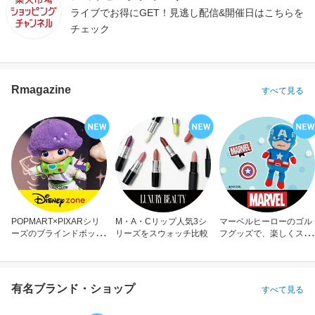
ライブでお得にGET！見逃し配信&開催日はこちらを
チェック
Rmagazine
すべて見る
POPMART×PIXARシリ
M・A・Cリップ人気3シ
マーベルヒーローのゴル
ーズのブラインドボック
リーズをスウォッチ比較
フグッズで、楽しくスコ
ス
アアップ！
有名ブランド・ショップ
すべて見る