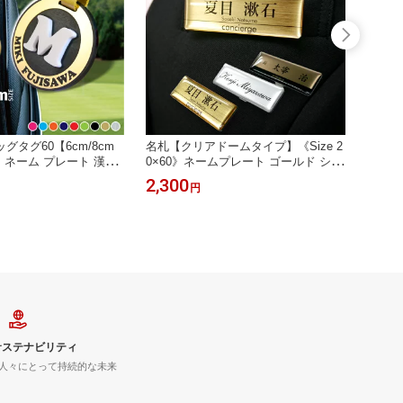
グタグ60【6cm/8cm
名札【クリアドームタイプ】《Size 2
ペットの
ネーム プレート 漢字
0×60》ネームプレート ゴールド シル
】片面
体 イニシャル 名札 名
バー ブロンズ 軽量 オフィス 会社
ット 
2,300
1,25
円
ャディーバッグ ラウンド
れ ア
サステナビリティ
人々にとって持続的な未来