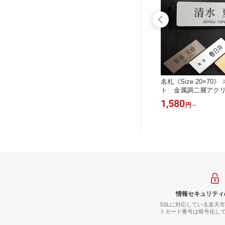
LVER
名札【イラスト・マーク入り】《Size
名札《Size 20×70
名札 ペ
20×70》ゴールド シルバー 木目調 ロ
ト 金属調二層アク
 おしゃ
ゴ イラスト
シルバー ブロンズ
1,650
1,580
円
円
～
情報セキュリティ
SSLに対応している楽天
トカード番号は暗号化し