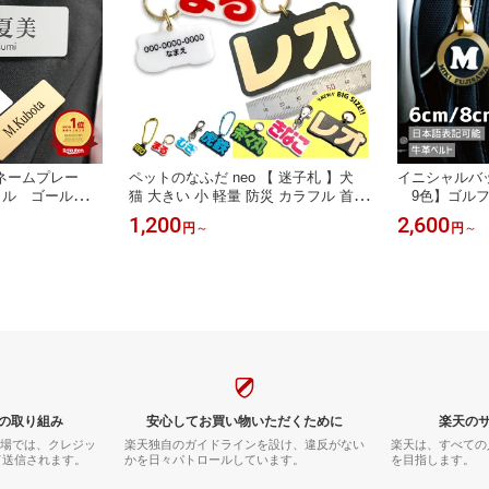
》 ネームプレー
ペットのなふだ neo 【 迷子札 】犬
イニシャルバッ
リル ゴールド
猫 大きい 小 軽量 防災 カラフル 首輪
9色】ゴルフ 
ハーネス 両面
日本語表記 立
1,200
2,600
円
～
円
～
前 名入れ キ
用品
の取り組み
安心してお買い物いただくために
楽天の
市場では、クレジッ
楽天独自のガイドラインを設け、違反がない
楽天は、すべての
て送信されます。
かを日々パトロールしています。
を目指します。