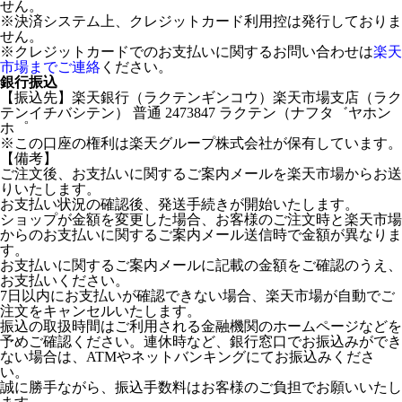
せん。
※決済システム上、クレジットカード利用控は発行しておりま
せん。
※クレジットカードでのお支払いに関するお問い合わせは
楽天
市場までご連絡
ください。
銀行振込
【振込先】楽天銀行（ラクテンギンコウ）楽天市場支店（ラク
テンイチバシテン） 普通 2473847 ラクテン（ナフタ゛ヤホン
ホ゜
※この口座の権利は楽天グループ株式会社が保有しています。
【備考】
ご注文後、お支払いに関するご案内メールを楽天市場からお送
りいたします。
お支払い状況の確認後、発送手続きが開始いたします。
ショップが金額を変更した場合、お客様のご注文時と楽天市場
からのお支払いに関するご案内メール送信時で金額が異なりま
す。
お支払いに関するご案内メールに記載の金額をご確認のうえ、
お支払いください。
7日以内にお支払いが確認できない場合、楽天市場が自動でご
注文をキャンセルいたします。
振込の取扱時間はご利用される金融機関のホームページなどを
予めご確認ください。連休時など、銀行窓口でお振込みができ
ない場合は、ATMやネットバンキングにてお振込みくださ
い。
誠に勝手ながら、振込手数料はお客様のご負担でお願いいたし