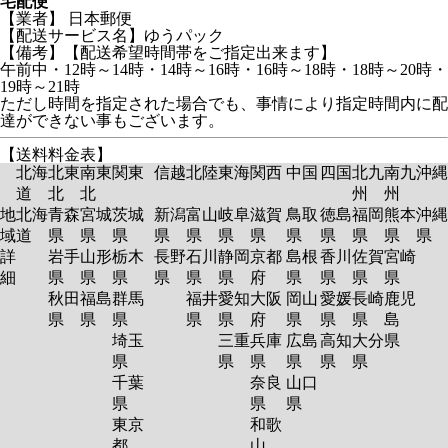
宅配便
【業者】 日本郵便
【配送サービス名】ゆうパック
【備考】【配送希望時間帯をご指定出来ます】
午前中・12時～14時・14時～16時・16時～18時・18時～20時・
19時～21時
ただし時間を指定された場合でも、事情により指定時間内に配
達ができない事もございます。
【送料料金表】
北海
北東
南東
関東
信越
北陸
東海
関西
中国
四国
北九
南九
沖縄
道
北
北
州
州
地
北海
青森
宮城
茨城
新潟
富山
岐阜
滋賀
鳥取
徳島
福岡
熊本
沖縄
域
道
県
県
県
県
県
県
県
県
県
県
県
県
詳
岩手
山形
栃木
長野
石川
静岡
京都
島根
香川
佐賀
宮崎
細
県
県
県
県
県
県
府
県
県
県
県
秋田
福島
群馬
福井
愛知
大阪
岡山
愛媛
長崎
鹿児
県
県
県
県
県
府
県
県
県
島
埼玉
三重
兵庫
広島
高知
大分
県
県
県
県
県
県
県
千葉
奈良
山口
県
県
県
東京
和歌
都
山