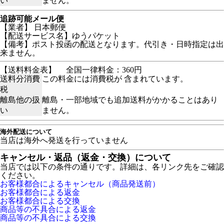
い
ません。
追跡可能メール便
【業者】 日本郵便
【配送サービス名】ゆうパケット
【備考】ポスト投函の配送となります。代引き・日時指定は出
来ません。
【送料料金表】
全国一律料金：360円
送料分消費
この料金には消費税が 含まれています。
税
離島他の扱
離島・一部地域でも追加送料がかかることはあり
い
ません。
海外配送について
当店は海外へ発送を行っていません
キャンセル・返品（返金・交換）について
当店では以下の条件の通りです。詳細は、各リンク先をご確認
ください。
お客様都合によるキャンセル（商品発送前）
お客様都合による返金
お客様都合による交換
商品等の不具合による返金
商品等の不具合による交換