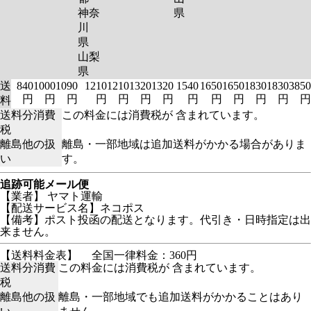
神奈
県
川
県
山梨
県
送
840
1000
1090
1210
1210
1320
1320
1540
1650
1650
1830
1830
3850
円
円
円
円
円
円
円
円
円
円
円
円
円
料
送料分消費
この料金には消費税が 含まれています。
税
離島他の扱
離島・一部地域は追加送料がかかる場合がありま
い
す。
追跡可能メール便
【業者】 ヤマト運輸
【配送サービス名】ネコポス
【備考】ポスト投函の配送となります。代引き・日時指定は出
来ません。
【送料料金表】
全国一律料金：360円
送料分消費
この料金には消費税が 含まれています。
税
離島他の扱
離島・一部地域でも追加送料がかかることはあり