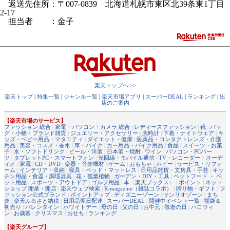
返送先住所：〒007-0839 北海道札幌市東区北39条東1丁目
2-17
担当者 ：金子
楽天トップへ >>
楽天トップ
|
特集一覧
|
ジャンル一覧
|
楽天市場アプリ
|
スーパーDEAL
|
ランキング
|
出
店のご案内
【楽天市場のサービス】
ファッション 総合
|
家電・パソコン・カメラ 総合
|
レディースファッション
|
靴
|
バッ
グ・小物・ブランド雑貨
|
ジュエリー・アクセサリー
|
腕時計
|
下着・ナイトウェア
|
キ
ッズ・ベビー用品・マタニティ
|
ダイエット・健康
|
医薬品・コンタクトレンズ・介護
用品
|
美容・コスメ・香水
|
車・バイク
|
カー用品・バイク用品
|
食品
|
スイーツ・お菓
子
|
水・ソフトドリンク
|
ビール・洋酒
|
日本酒・焼酎
|
ワイン
|
パソコン・PCパー
ツ
|
タブレットPC・スマートフォン
|
光回線・モバイル通信
|
TV・レコーダー・オーデ
ィオ
|
家電
|
CD・DVD
|
楽器・音楽機材
|
ゲーム
|
おもちゃ
|
ホビー
|
サービス・リフォ
ーム
|
インテリア・収納
|
寝具・ベッド・マットレス
|
日用品雑貨・文房具・手芸
|
キッ
チン用品・食器・調理器具
|
花・観葉植物
|
ガーデン・DIY・工具
|
ペットフード ・ ペ
ット用品
|
スポーツ・アウトドア
|
ゴルフ用品
|
本
（
楽天ブックス
） |
ポイント
|
ネット
ショップ 開業・開店
|
楽天ウェブ検索
|
R-magazine（雑誌コラボ）
|
贈り物・ギフト
|
フ
ァッション公式ブランド
|
ポイントアップ
|
ディズニーゾーン
|
サンリオゾーン
|
まち
楽
|
楽天ふるさと納税
|
日用品翌日配達
|
スーパーDEAL
|
開催中イベント一覧
|
福袋＆
初売り
|
バレンタイン
|
ホワイトデー
|
母の日
|
父の日
|
お中元
|
敬老の日
|
ハロウィ
ン
|
お歳暮
|
クリスマス
|
おせち
|
ランキング
【楽天グループ】