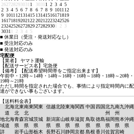
26
27
28
29
30
31
1
30
31
1
2
3
4
5
2
3
4
5
6
7
8
6
7
8
9
10
11
12
9
10
11
12
13
14
15
13
14
15
16
17
18
19
16
17
18
19
20
21
22
20
21
22
23
24
25
26
23
24
25
26
27
28
29
27
28
29
30
1
2
3
30
31
1
2
3
4
5
■
休業日（受注・発送対応なし）
■
受注対応のみ
■
発送対応のみ
宅配便
【業者】 ヤマト運輸
【配送サービス名】宅急便
【備考】【配送希望時間帯をご指定出来ます】
午前中・12時～14時・14時～16時・16時～18時・18時～20時・
19時～21時
ただし時間を指定された場合でも、事情により指定時間内に配
達ができない事もございます。
【送料料金表】
北海
北東
南東
関東
信越
北陸
東海
関西
中国
四国
北九
南九
沖縄
道
北
北
州
州
地
北海
青森
宮城
茨城
新潟
富山
岐阜
滋賀
鳥取
徳島
福岡
熊本
沖縄
域
道
県
県
県
県
県
県
県
県
県
県
県
県
詳
岩手
山形
栃木
長野
石川
静岡
京都
島根
香川
佐賀
宮崎