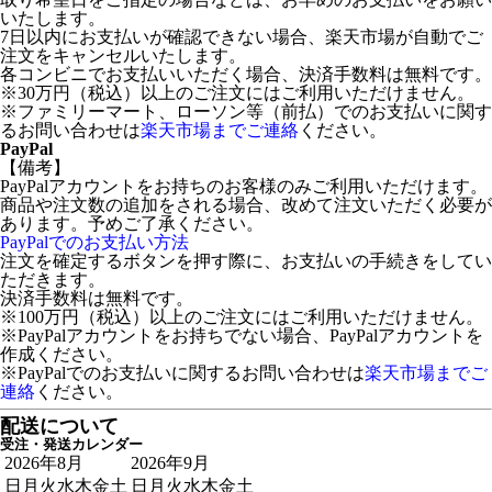
いたします。
7日以内にお支払いが確認できない場合、楽天市場が自動でご
注文をキャンセルいたします。
各コンビニでお支払いいただく場合、決済手数料は無料です。
※30万円（税込）以上のご注文にはご利用いただけません。
※ファミリーマート、ローソン等（前払）でのお支払いに関す
るお問い合わせは
楽天市場までご連絡
ください。
PayPal
【備考】
PayPalアカウントをお持ちのお客様のみご利用いただけます。
商品や注文数の追加をされる場合、改めて注文いただく必要が
あります。予めご了承ください。
PayPalでのお支払い方法
注文を確定するボタンを押す際に、お支払いの手続きをしてい
ただきます。
決済手数料は無料です。
※100万円（税込）以上のご注文にはご利用いただけません。
※PayPalアカウントをお持ちでない場合、PayPalアカウントを
作成ください。
※PayPalでのお支払いに関するお問い合わせは
楽天市場までご
連絡
ください。
配送について
受注・発送カレンダー
2026年8月
2026年9月
日
月
火
水
木
金
土
日
月
火
水
木
金
土