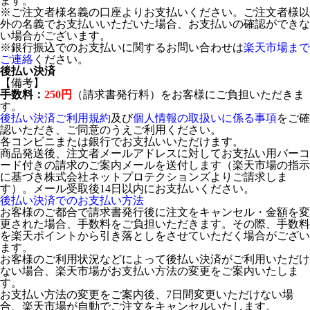
ます。
※ご注文者様名義の口座よりお支払いください。ご注文者様以
外の名義でお支払いいただいた場合、お支払いの確認ができな
い場合がございます。
※銀行振込でのお支払いに関するお問い合わせは
楽天市場まで
ご連絡
ください。
後払い決済
【備考】
手数料：
250円
（請求書発行料）をお客様にご負担いただきま
す。
後払い決済ご利用規約
及び
個人情報の取扱いに係る事項
をご確
認いただき、ご同意のうえご利用ください。
各コンビニまたは銀行でお支払いいただけます。
商品発送後、注文者メールアドレスに対してお支払い用バーコ
ード付きの請求のご案内メールを送付します（楽天市場の指示
に基づき株式会社ネットプロテクションズよりご請求しま
す）。メール受取後14日以内にお支払いください。
後払い決済でのお支払い方法
お客様のご都合で請求書発行後に注文をキャンセル・金額を変
更された場合、手数料をご負担いただきます。その際、手数料
を楽天ポイントから引き落としをさせていただく場合がござい
ます。
お客様のご利用状況などによって後払い決済がご利用いただけ
ない場合、楽天市場がお支払い方法の変更をご案内いたしま
す。
お支払い方法の変更をご案内後、7日間変更いただけない場
合、楽天市場が自動でご注文をキャンセルいたします。