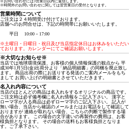
※お問い合わせには3営業日以内に返信します。
※時間外のお問い合わせに関しては翌営業日の受付となります。
営業時間について
ご注文は２４時間受け付けております。
店舗へのお問合せは、下記の時間帯にお願いいたします。
平日 10:00－17:00
※土曜日・日曜日・祝日及び当店指定休日はお休みをいただい
ております。カレンダーにてご確認お願いします。
※大切なお知らせ※
当店では地球環境保護、お客様の個人情報保護の観点から 平
成30年1月5日(金)出荷分より「納品明細書」の同梱を廃止致し
ます。 商品出荷の際にお送りする発送のご案内メールをもち
まして お買い上げの明細書とさせていただきます。
名入れ内容について
当店のほとんどの商品は名入れをするオリジナルの商品です。
ご注文時は必ず備考欄に名入れ情報をご記入下さい。 漢字と
ローマ字が入る商品は必ずローマ字のご記入下さい。 記入が
無い場合、当店から確認のメールまたはお電話をして確認して
おりますが 連絡が取れない場合、こちらの判断で製作する場
合があります。 この場合の文字違いの再製作の費用は、お客
様負担となります。 その場合の送料もお客様負担となりま
す。ご了承下さい。