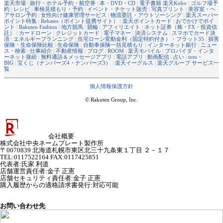
楽天市場
|
旅行・ホテル予約・航空券
|
本・DVD・CD
|
電子書籍 楽天Kobo
|
ゴルフ場予
約
|
レシピ
|
車検見積もり・予約
|
イベント・チケット販売
|
写真プリント
|
美容室・ヘ
アサロン予約
|
女性向け健康管理サービス
|
物流委託・アウトソーシング
|
楽天スーパー
ポイント特集
|
Rebates（ポイント提携サイト）
|
楽天ポイントカード
|
おでかけでポイ
ント
|
Rakuten Fashion
|
地方競馬
|
競輪
|
アフィリエイト
|
ネット証券（株・FX・投資信
託）
|
カードローン
|
クレジットカード
|
電子マネー
|
決済システム
|
スマホでカード決
済
|
エネルギープランニング
|
住宅ローン変動金利（固定特約付き）・フラット35
|
損害
保険・生命保険比較
|
生命保険
|
自動車保険一括見積もり
|
インターネット銀行
|
ニュー
ス・検索
|
仕事紹介
|
不動産情報
|
ブログ
|
ROOM
|
楽天モバイル
|
プロバイダ・インタ
ーネット接続
|
無料通話＆メッセージアプリ
|
電話アプリ
|
動画配信
|
占い
|
toto・
BIG
|
宝くじ（ナンバーズ4・ナンバーズ3）
|
楽天イーグルス
|
楽天グループ サービス一
覧
個人情報保護方針
© Rakuten Group, Inc.
会社概要
株式会社中央ネームプレート製作所
〒0070839 北海道札幌市東区北三十九条東１丁目 ２－１７
TEL:0117522164 FAX:0117425851
代表者
:
氏家 利道
店舗運営責任者
:
金子 正憲
店舗セキュリティ責任者
:
金子 正憲
購入履歴からの適格請求書発行:対応可能
お問い合わせ先