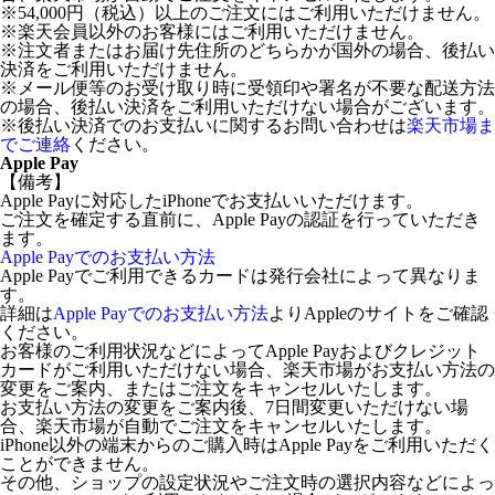
※54,000円（税込）以上のご注文にはご利用いただけません。
※楽天会員以外のお客様にはご利用いただけません。
※注文者またはお届け先住所のどちらかが国外の場合、後払い
決済をご利用いただけません。
※メール便等のお受け取り時に受領印や署名が不要な配送方法
の場合、後払い決済をご利用いただけない場合がございます。
※後払い決済でのお支払いに関するお問い合わせは
楽天市場ま
でご連絡
ください。
Apple Pay
【備考】
Apple Payに対応したiPhoneでお支払いいただけます。
ご注文を確定する直前に、Apple Payの認証を行っていただき
ます。
Apple Payでのお支払い方法
Apple Payでご利用できるカードは発行会社によって異なりま
す。
詳細は
Apple Payでのお支払い方法
よりAppleのサイトをご確認
ください。
お客様のご利用状況などによってApple Payおよびクレジット
カードがご利用いただけない場合、楽天市場がお支払い方法の
変更をご案内、またはご注文をキャンセルいたします。
お支払い方法の変更をご案内後、7日間変更いただけない場
合、楽天市場が自動でご注文をキャンセルいたします。
iPhone以外の端末からのご購入時はApple Payをご利用いただく
ことができません。
その他、ショップの設定状況やご注文時の選択内容などによっ