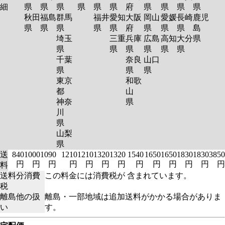
細
県
県
県
県
県
県
府
県
県
県
県
秋田
福島
群馬
福井
愛知
大阪
岡山
愛媛
長崎
鹿児
県
県
県
県
県
府
県
県
県
島
埼玉
三重
兵庫
広島
高知
大分
県
県
県
県
県
県
県
千葉
奈良
山口
県
県
県
東京
和歌
都
山
神奈
県
川
県
山梨
県
送
840
1000
1090
1210
1210
1320
1320
1540
1650
1650
1830
1830
3850
円
円
円
円
円
円
円
円
円
円
円
円
円
料
送料分消費
この料金には消費税が 含まれています。
税
離島他の扱
離島・一部地域は追加送料がかかる場合がありま
い
す。