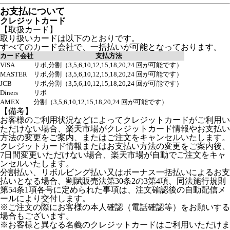
お支払について
クレジットカード
【取扱カード】
取り扱いカードは以下のとおりです。
すべてのカード会社で、一括払いが可能となっております。
カード会社
支払方法
VISA
リボ,分割（3,5,6,10,12,15,18,20,24 回が可能です）
MASTER
リボ,分割（3,5,6,10,12,15,18,20,24 回が可能です）
JCB
リボ,分割（3,5,6,10,12,15,18,20,24 回が可能です）
Diners
リボ
AMEX
分割（3,5,6,10,12,15,18,20,24 回が可能です）
【備考】
お客様のご利用状況などによってクレジットカードがご利用い
ただけない場合、楽天市場がクレジットカード情報やお支払い
方法の変更をご案内、またはご注文をキャンセルいたします。
クレジットカード情報またはお支払い方法の変更をご案内後、
7日間変更いただけない場合、楽天市場が自動でご注文をキャ
ンセルいたします。
分割払い、リボルビング払い又はボーナス一括払いによるお支
払いとなる場合、割賦販売法第30条2の3第4項、同法施行規則
第54条1項各号に定められた事項は、注文確認後の自動配信メ
ールにより交付します。
※ご注文の際にお客様の本人確認（電話確認等）をお願いする
場合もございます。
※お客様と異なる名義のクレジットカードはご利用いただけま