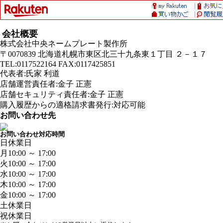
会社概要
株式会社中央ネームプレート製作所
〒0070839 北海道札幌市東区北三十九条東１丁目 ２－１７
TEL:0117522164 FAX:0117425851
代表者:氏家 利道
店舗運営責任者:金子 正憲
店舗セキュリティ責任者:金子 正憲
購入履歴からの適格請求書発行:対応可能
お問い合わせ先
お問い合わせ対応時間
日
休業日
月
10:00 ～ 17:00
火
10:00 ～ 17:00
水
10:00 ～ 17:00
木
10:00 ～ 17:00
金
10:00 ～ 17:00
土
休業日
祝
休業日