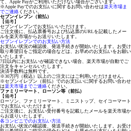
て、Apple Payがご利用いただけない場合がございます。
※Apple Payでのお支払いに関するお問い合わせは
楽天市場ま
でご連絡
ください。
セブンイレブン（前払）
【備考】
セブンイレブンでお支払いいただけます。
ご注文後に、払込票番号および払込票のURLを記載したメー
ルを楽天市場からお送りいたします。
セブンイレブンでのお支払い方法
お支払い状況の確認後、発送手続きが開始いたします。お受け
取り希望日をご指定の場合などは、お早めのお支払いをお願い
いたします。
7日以内にお支払いが確認できない場合、楽天市場が自動でご
注文をキャンセルいたします。
決済手数料は無料です。
※30万円（税込）以上のご注文にはご利用いただけません。
※セブンイレブン（前払）でのお支払いに関するお問い合わせ
は
楽天市場までご連絡
ください。
ファミリーマート、ローソン等（前払）
【備考】
ローソン、ファミリーマート、ミニストップ、セイコーマート
でお支払いいただけます。
ご注文後に、お支払い受付番号を記載したメールを楽天市場か
らお送りいたします。
各コンビニでのお支払い方法
お支払い状況の確認後、発送手続きが開始いたします。お受け
取り希望日をご指定の場合などは、お早めのお支払いをお願い